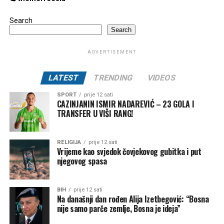
Search
Search
ADVERTISEMENT
LATEST
TRENDING
VIDEOS
SPORT
prije 12 sati
CAZINJANIN ISMIR NADAREVIĆ – 23 GOLA I
TRANSFER U VIŠI RANG!
RELIGIJA
prije 12 sati
Vrijeme kao svjedok čovjekovog gubitka i put
njegovog spasa
BIH
prije 12 sati
Na današnji dan rođen Alija Izetbegović: “Bosna
nije samo parče zemlje, Bosna je ideja”