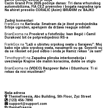
Cazin Grand Prix 2026 počinje danas: Tri dana vrhunskog
automobilizma, FIA CEZ prvenstvo i bogata nagradna igra
Na ahiret preselio ĆORALIĆ (Asim) IBRAHIM zv. BAJKO
Zadnji komentari
FrankGox
na
Karleuša: Smatram da je život predsjednika
Srbije ugrožen, apelujem da država reaguje odmah
BrianExoma
na
Preokret u fotofinišu: Ivan Begić i Ćamil
Duraković bit će potpredsjednici RS-a
FrankGox
na
“Laži o ubistvu srpskog svata u Sarajevu”: Moj
babo nije ubio srpskog svata, nasamarili su ga. Govorili su
da se rikošet od pod odbio i onda je Ramiz rekao “Ja sam”
Timothygroft
na
Zapadna plinska interkonekcija i
uvezivanje Krajine ide malim koracima, dokle se stiglo
BrianExoma
na
(VIDEO) Razgovor Bahe i Džumhura: Ti si
rekao da nisi musliman?
Naša adresa
Themefreesia, Abc Building, 5th Floor, Zyz Street
(123) 456-7890
support@support.com
themefreesia