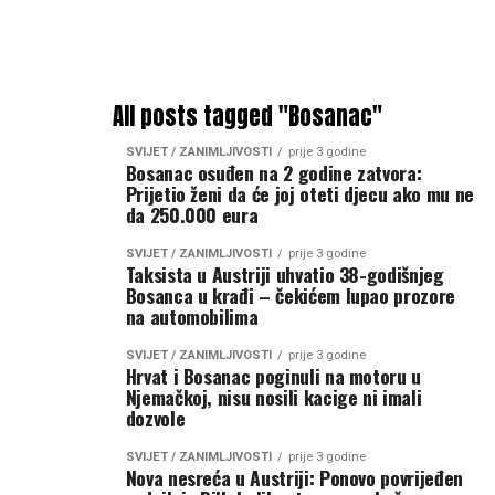
All posts tagged "Bosanac"
SVIJET / ZANIMLJIVOSTI
prije 3 godine
Bosanac osuđen na 2 godine zatvora:
Prijetio ženi da će joj oteti djecu ako mu ne
da 250.000 eura
SVIJET / ZANIMLJIVOSTI
prije 3 godine
Taksista u Austriji uhvatio 38-godišnjeg
Bosanca u krađi – čekićem lupao prozore
na automobilima
SVIJET / ZANIMLJIVOSTI
prije 3 godine
Hrvat i Bosanac poginuli na motoru u
Njemačkoj, nisu nosili kacige ni imali
dozvole
SVIJET / ZANIMLJIVOSTI
prije 3 godine
Nova nesreća u Austriji: Ponovo povrijeđen