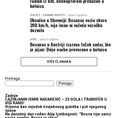
radnik iz BiH, helikopterom prebačen u
bolnicu
SVIJET / ZANIMLJIVOSTI
prije 3 godine
Uhvaćen u Sloveniji: Bosanac vozio skoro
200 km/h, nije imao ni važeću vozačku
dozvolu
USK
prije 3 godine
Bosanac u Austriji izazvao težak sudar, bio
je pijan: Dvije osobe prevezene u bolnicu
VIŠE ČLANAKA
Pretraga
Pretraga
Zadnje
CAZINJANIN ISMIR NADAREVIĆ – 23 GOLA I TRANSFER U
VIŠI RANG!
Vrijeme kao svjedok čovjekovog gubitka i put njegovog
spasa
Na današnji dan rođen Alija Izetbegović: “Bosna nije samo
parče zemlje, Bosna je ideja”