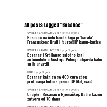
All posts tagged "Bosanac"
SVIJET / ZANIMLJIVOSTI
prije 3 godine
Bosanac na čelu bande koja je ‘harala’
Francuskom: Krali i ‘pustošili’ kamp-kućice
SVIJET / ZANIMLJIVOSTI
prije 3 godine
Bosanac i Srbijanac zajedno krali
automobile u Austriji: Policija objavila kako
su ih uhvatili
USK
prije 3 godine
Bosanac kažnjen sa 400 eura zbog
preticanja kolone prema GP Maljevac!
SVIJET / ZANIMLJIVOSTI
prije 3 godine
Uhapšen Bosanac u Njemačkoj: Dobio kaznu
zatvora od 70 dana