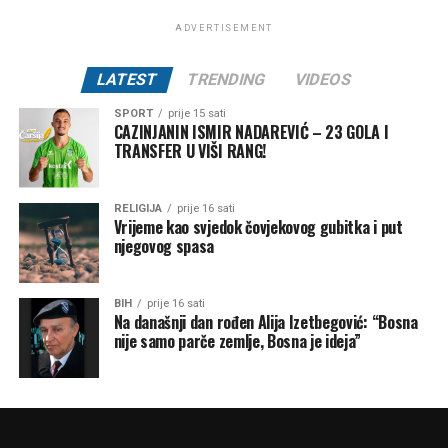
ADVERTISEMENT
LATEST
TRENDING
VIDEOS
SPORT
prije 15 sati
CAZINJANIN ISMIR NADAREVIĆ – 23 GOLA I
TRANSFER U VIŠI RANG!
RELIGIJA
prije 16 sati
Vrijeme kao svjedok čovjekovog gubitka i put
njegovog spasa
BIH
prije 16 sati
Na današnji dan rođen Alija Izetbegović: “Bosna
nije samo parče zemlje, Bosna je ideja”