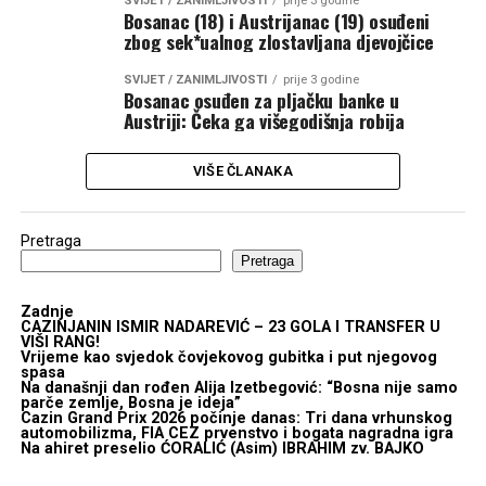
SVIJET / ZANIMLJIVOSTI
prije 3 godine
Bosanac (18) i Austrijanac (19) osuđeni
zbog sek*ualnog zlostavljana djevojčice
SVIJET / ZANIMLJIVOSTI
prije 3 godine
Bosanac osuđen za pljačku banke u
Austriji: Čeka ga višegodišnja robija
VIŠE ČLANAKA
Pretraga
Pretraga
Zadnje
CAZINJANIN ISMIR NADAREVIĆ – 23 GOLA I TRANSFER U
VIŠI RANG!
Vrijeme kao svjedok čovjekovog gubitka i put njegovog
spasa
Na današnji dan rođen Alija Izetbegović: “Bosna nije samo
parče zemlje, Bosna je ideja”
Cazin Grand Prix 2026 počinje danas: Tri dana vrhunskog
automobilizma, FIA CEZ prvenstvo i bogata nagradna igra
Na ahiret preselio ĆORALIĆ (Asim) IBRAHIM zv. BAJKO