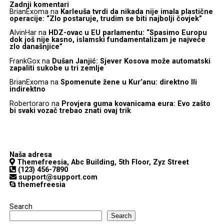
Zadnji komentari
BrianExoma
na
Karleuša tvrdi da nikada nije imala plastične
operacije: “Zlo postaruje, trudim se biti najbolji čovjek”
AlvinHar
na
HDZ-ovac u EU parlamentu: “Spasimo Europu
dok još nije kasno, islamski fundamentalizam je najveće
zlo današnjice”
FrankGox
na
Dušan Janjić: Sjever Kosova može automatski
zapaliti sukobe u tri zemlje
BrianExoma
na
Spomenute žene u Kur’anu: direktno Ili
indirektno
Robertoraro
na
Provjera guma kovanicama eura: Evo zašto
bi svaki vozač trebao znati ovaj trik
Naša adresa
Themefreesia, Abc Building, 5th Floor, Zyz Street
(123) 456-7890
support@support.com
themefreesia
Search
Search