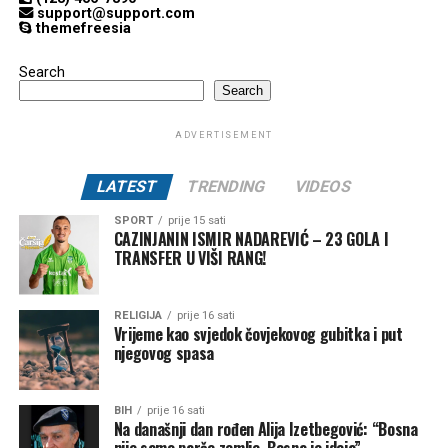
support@support.com
themefreesia
Search
Search
ADVERTISEMENT
LATEST
TRENDING
VIDEOS
SPORT
prije 15 sati
CAZINJANIN ISMIR NADAREVIĆ – 23 GOLA I
TRANSFER U VIŠI RANG!
RELIGIJA
prije 16 sati
Vrijeme kao svjedok čovjekovog gubitka i put
njegovog spasa
BIH
prije 16 sati
Na današnji dan rođen Alija Izetbegović: “Bosna
nije samo parče zemlje, Bosna je ideja”