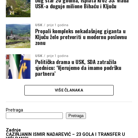
Dug star 20 godina, isplata kroz 35: Vlada
USK-a duguje milione Bihaću i Ključu
USK
prije 1 godina
Propali kompleks nekadašnjeg giganta u
Ključu žele pretvoriti u modernu poslovnu
zonu
USK
prije 1 godina
Politička drama u USK, SDA zatražila
sjednicu: ‘Vjerujemo da imamo podršku
partnera’
VIŠE ČLANAKA
Pretraga
Pretraga
Zadnje
CAZINJANIN ISMIR NADAREVIĆ – 23 GOLA I TRANSFER U