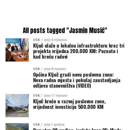
All posts tagged "Jasmin Musić"
USK
prije 4 mjeseca
Ključ ulaže u lokalnu infrastrukturu kroz tri
projekta vrijedna 200.000 KM: Poznato i
kad kreću radovi
USK
prije 8 mjeseci
Općina Ključ gradi novu poslovnu zonu:
Nova radna mjesta i pokušaj zaustavljanja
odljeva stanovništva (VIDEO)
USK
prije 11 mjeseci
Ključ kreće u razvoj poslovne zone,
vrijednost investicije 500.000 KM
USK
prije 1 godina