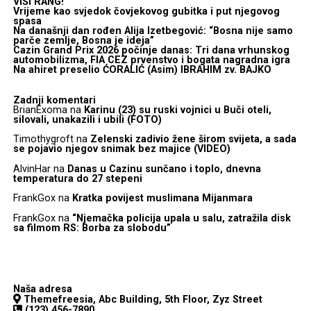
VIŠI RANG!
Vrijeme kao svjedok čovjekovog gubitka i put njegovog
spasa
Na današnji dan rođen Alija Izetbegović: “Bosna nije samo
parče zemlje, Bosna je ideja”
Cazin Grand Prix 2026 počinje danas: Tri dana vrhunskog
automobilizma, FIA CEZ prvenstvo i bogata nagradna igra
Na ahiret preselio ĆORALIĆ (Asim) IBRAHIM zv. BAJKO
Zadnji komentari
BrianExoma
na
Karinu (23) su ruski vojnici u Buči oteli,
silovali, unakazili i ubili (FOTO)
Timothygroft
na
Zelenski zadivio žene širom svijeta, a sada
se pojavio njegov snimak bez majice (VIDEO)
AlvinHar
na
Danas u Cazinu sunčano i toplo, dnevna
temperatura do 27 stepeni
FrankGox
na
Kratka povijest muslimana Mijanmara
FrankGox
na
“Njemačka policija upala u salu, zatražila disk
sa filmom RS: Borba za slobodu”
Naša adresa
Themefreesia, Abc Building, 5th Floor, Zyz Street
(123) 456-7890