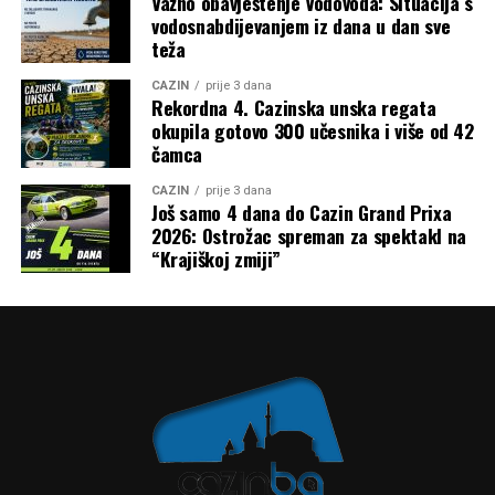
Važno obavještenje Vodovoda: Situacija s
vodosnabdijevanjem iz dana u dan sve
Tweet
Share
teža
CAZIN
prije 3 dana
Mail
Rekordna 4. Cazinska unska regata
okupila gotovo 300 učesnika i više od 42
čamca
CAZIN
prije 3 dana
Još samo 4 dana do Cazin Grand Prixa
2026: Ostrožac spreman za spektakl na
“Krajiškoj zmiji”