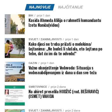
NK “Željezničar 73” –
7.500 KM
NAJNOVIJE
NAJČITANIJE
MNK “Željo” –
5.000 KM
BIH
prije 1 dan
Kasida Ahmeda Alilija o rahmetli komandantu
Klub borilačkih sportova “Serhat” –
1.500 KM
Izetu Naniću(video)
Ključ – 84.000 KM
SVIJET / ZANIMLJIVOSTI
prije 1 dan
NK “Ključ” –
80.000 KM
Kako djeci ne treba pričati o melekima/
šejtanima: „Ne budeš li slušala, eto šejtana po
Kanu-kajakaški klub “K4” –
2.000 KM
tebe, dat ću im da te odvedu!“
FK “Bajer 99” Velagići –
1.000 KM
CAZIN
prije 1 dan
Važno obavještenje Vodovoda: Situacija s
NK “Omladinac” Sanica –
1.000 KM
vodosnabdijevanjem iz dana u dan sve teža
Bužim – 27.000 KM
SMRTOVNICE
prije 2 dana
NK “Vitez” –
10.000 KM
Na ahiret preselila HODŽIĆ (rođ. BEŠIRAVIĆ)
(ISMET) VAHIDA
FK “Bratstvo-Veterani” –
5.000 KM
FK “Konjodor” –
3.000 KM
SVIJET / ZANIMLJIVOSTI
prije 2 dana