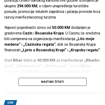
području Unsko-sanskog kantona ove godine izdvojeno je
ukupno
294.000 KM
, s ciljem unapređenja turističke
ponude, promocije lokalnih zajednica i jačanja privrede kroz
razvoj manifestacionog turizma.
Najveći pojedinačni iznos od
50.000 KM
dodijeljen je
gradovima
Cazin
i
Bosanska Krupa
. U Cazinu će sredstva
biti usmjerena na organizaciju manifestacija
„Lito moje
medeno“
i
„Cazinska regata“
, dok će Bosanska Krupa
finansirati
„Ljeto u Bosanskoj Krupi“
i
„Krupsku regatu“
.
Grad
Bihać
dobio je
40.000 KM
za manifestacije
„Bihaćko
ljeto“
,
„Summerfest“
i
„Winter park“
, dok je
Ključu
odobreno
46.000 KM
za organizaciju
„Ključke zime“
i
„Ključke regate“
.
NASTAVI ČITATI
Po
36.000 KM
dodijeljeno je
Bosanskom Petrovcu
za
manifestacije
„Petrovačko ljeto“
i
„Zimska čarolija“
,
Sanskom Mostu
za
„Ljeto na Sani“
i
„Zimsku čaroliju“
,
USK
te
Velikoj Kladuši
za organizaciju manifestacije