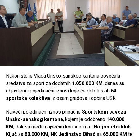
Post
Share
Share
Tweet
Share
Mail
Nakon što je Vlada Unsko-sanskog kantona povećala
sredstva za sport za dodatnih
1.050.000 KM
, danas su
objavljeni i pojedinačni iznosi koje će dobiti svih
64
sportska kolektiva
iz osam gradova i općina USK.
Najveći pojedinačni iznos pripao je
Sportskom savezu
Unsko-sanskog kantona
, kojem je odobreno
140.000
KM
, dok su među najvećim korisnicima i
Nogometni klub
Ključ
sa
80.000 KM
,
NK Jedinstvo Bihać
sa
65.000 KM
te