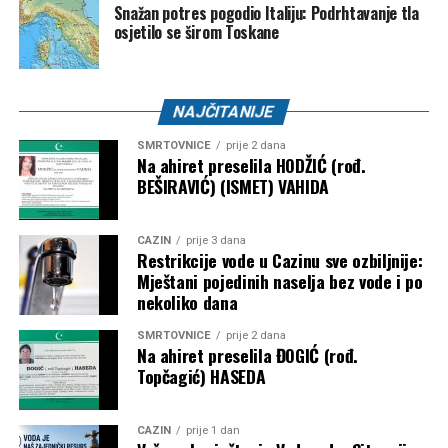
Snažan potres pogodio Italiju: Podrhtavanje tla
FK “Bužim” –
3.000 KM
osjetilo se širom Toskane
OK “Bužim” –
3.000 KM
Airsoft klub “Otpisani” –
2.000 KM
NAJČITANIJE
ŽOK “Bužim” –
1.000 KM
SMRTOVNICE
prije 2 dana
Bosanski Petrovac – 3.500 KM
Na ahiret preselila HODŽIĆ (rođ.
BEŠIRAVIĆ) (ISMET) VAHIDA
Udruženje košarkaškog sporta “Mladost” –
2.000
KM
CAZIN
prije 3 dana
Restrikcije vode u Cazinu sve ozbiljnije:
Karate klub “Mladost” –
1.500 KM
Mještani pojedinih naselja bez vode i po
nekoliko dana
Objavljivanjem kompletne liste korisnika javnost je po prvi
put dobila detaljan uvid u raspodjelu dodatnih budžetskih
SMRTOVNICE
prije 2 dana
sredstava za sport. Ostaje otvoreno pitanje prema kojim su
Na ahiret preselila ĐOGIĆ (rođ.
Topčagić) HASEDA
kriterijima određeni pojedinačni iznosi, budući da
obrazloženje metodologije raspodjele nije objavljeno.
CAZIN
prije 1 dan
Post
Share
Share