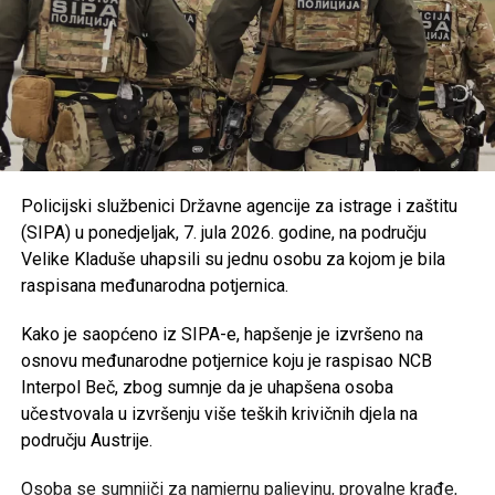
zapošljavanju i zadržavanju na poslu pripadnika
branilačkih kategorija.
Podržan je projekat Osnovne škole “Jezerski” iz
Bosanske Krupe, koji se realizuje u saradnji s
UNDP-om u okviru aktivnosti zelene tranzicije u
Bosni i Hercegovini.
Usvojen je program utroška grant sredstava za
Policijski službenici Državne agencije za istrage i zaštitu
Bihaćko muftijstvo i Ilmijju u ukupnom iznosu od
(SIPA) u ponedjeljak, 7. jula 2026. godine, na području
147.000 KM
.
Velike Kladuše uhapsili su jednu osobu za kojom je bila
Iz Vlade USK poručuju da će i u narednom periodu
raspisana međunarodna potjernica.
nastaviti provoditi mjere usmjerene na unapređenje
obrazovanja, podršku boračkoj populaciji, razvoj
Kako je saopćeno iz SIPA-e, hapšenje je izvršeno na
turizma i poboljšanje kvaliteta života građana
osnovu međunarodne potjernice koju je raspisao NCB
Unsko-sanskog kantona.
Interpol Beč, zbog sumnje da je uhapšena osoba
učestvovala u izvršenju više teških krivičnih djela na
području Austrije.
Post
Share
Share
Osoba se sumnjiči za namjernu paljevinu, provalne krađe,