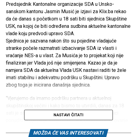
Predsjednik Kantonalne organizacije SDA u Unsko-
sanskom kantonu Jasmin Musić je izjavi za Klix.ba rekao
da će danas s početkom u 18 sati biti sjednica Skupštine
USK, na kojoj će biti određena sudbina aktuelne kantonalne
vlade koju predvodi upravo SDA.
Sjednica je sazvana nakon što su pojedine vladajuće
stranke počele razmatrati izbacivanje SDA iz vlasti i
vraćanje NES-a u vlast. Za Musića je to projekat koji nije
finaliziran jer Vlada još nije smijenjena. Kazao je da je
namjera SDA da aktuelna Vlada USK nastavi raditi te žele
imati stabilnu i adekvatnu podršku u Skupštini. Upravo
zbog toga je inicirana današnja sjednica.
“Vjerujemo da imamo podršku partnera u aktuelnoj
skupštinskoj većini i kako bismo to utvrdili, danas za 18
sati je sazvana Skupština USK. SDA će na toj sjednici
NASTAVI ČITATI
ponuditi razrješenje svojih ministara, odnosno imenovanje
novih ministara. Ako takav rasplet dobije podršku,
MOŽDA ĆE VAS INTERESOVATI
nastavljamo raditi u punom kapacitetu. Prilično sam siguran