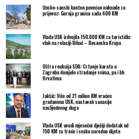
da će ishod biti pozitivan. Ako ne bude tako, onda će se
Unsko-sanski kanton povećao naknade za
prijevoz: Gornja granica sada 400 KM
morati pristupiti formiranju nove skupštinske većine”,
naglasio je Musić.
Pitali smo ga da li je tačno da je SDA bila spremna ponuditi
Vlada USK izdvojila 150.000 KM za turistički
koalicionim partnerima, prvenstveno SDP-u i NiP-u, više
vlak na relaciji Bihać – Bosanska Krupa
pozicija kako bi aktuelna vlada opstala.
“To nije tačna informacija, niti je to bila tema. Naši trenutni
Oštra reakcija SDA: Crtanje karata u
partneri ističu zadovoljstvo saradnjom sa SDA u proteklih
Zagrebu donijelo stradanje svima, pa i bh
godinu i po. Ovdje je riječ o određenoj promjeni odnosa na
Hrvatima
entitetskom nivou, što se odrazilo na kantonalni nivo. Tako
da su u skladu s uputama iz stranačkih centrala bili
Jakšić: Više od 21 milion KM vraćen
primorani ući u razgovore o promjeni političkih odnosa u
građanima USK, nastavak sanacije
naslijeđenog duga
Skupštini USK”, tvrdi.
Istakao je to da se smjena još nije dogodila zbog toga što
Vlada USK uvodi mjesečni dječiji dodatak od
nije postojala volja za tim ili što nije postojao skupštinski
150 KM za treće i svako naredno dijete
kapacitet za to. Ponovio je da je namjera SDA spriječiti