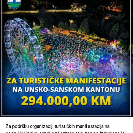
POVEZANE TEME:
JASMIN MUSIĆ
SDA
SKUPŠTINA USK
VLADA USK
UP NEXT
Preokret u Krajini: Umjesto opozicije Skupštinu sazvala
SDA i uvela DF u vlast
DON'T MISS
Samir Ikanović napustio NES nakon dvije sedmice i vratio
se u DF: Ništa od smjene Vlade USK
Za podršku organizaciji turističkih manifestacija na