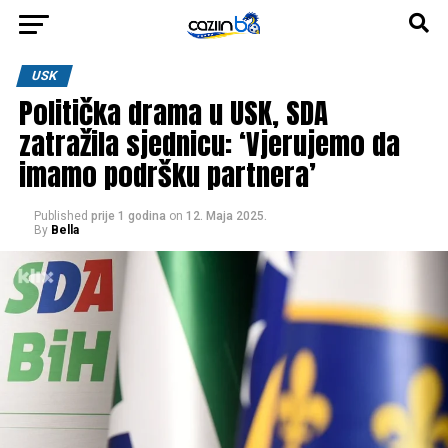
USK
Politička drama u USK, SDA
zatražila sjednicu: ‘Vjerujemo da
imamo podršku partnera’
Published
prije 1 godina
on
12. Maja 2025.
By
Bella