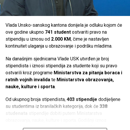
Velika Kladuša –
36.000 KM
Ukupno je za podršku turističkim manifestacijama na
području Unsko-sanskog kantona izdvojeno
294.000 KM
.
Vlada Unsko-sanskog kantona donijela je odluku kojom će
ove godine ukupno
741 student
ostvariti pravo na
Post
Share
Share
stipendiju u iznosu od
2.000 KM
, čime je nastavljen
kontinuitet ulaganja u obrazovanje i podršku mladima.
Tweet
Share
Na današnjim sjednicama Vlade USK utvrđen je broj
Mail
stipendista i iznosi stipendija za studente koji su pravo
ostvarili kroz programe
Ministarstva za pitanja boraca i
ratnih vojnih invalida
te
Ministarstva obrazovanja,
nauke, kulture i sporta
.
Od ukupnog broja stipendista,
403 stipendije
dodijeljene
su studentima iz branilačkih kategorija, dok će
338
studenata
stipendije dobiti putem Ministarstva
obrazovanja, nauke, kulture i sporta. Godišnji iznos
stipendije za sve korisnike iznosi
2.000 KM
.