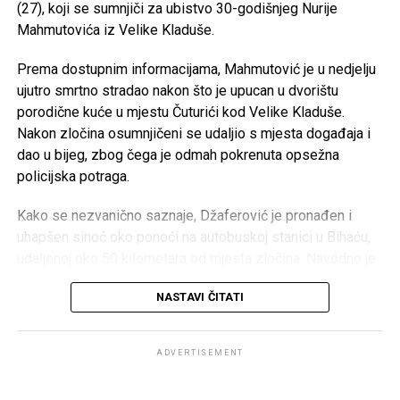
javnom-sektoru/
(27), koji se sumnjiči za ubistvo 30-godišnjeg Nurije
SRD “Devet rijeka” –
15.000 KM
Mahmutovića iz Velike Kladuše.
Post
Share
Share
ŠN “Dream Team” –
10.000 KM
Prema dostupnim informacijama, Mahmutović je u nedjelju
Tweet
Share
AK “Sana” –
10.000 KM
ujutro smrtno stradao nakon što je upucan u dvorištu
porodične kuće u mjestu Čuturići kod Velike Kladuše.
Fitness klub “Sana” –
8.000 KM
Mail
Nakon zločina osumnjičeni se udaljio s mjesta događaja i
Judo klub “Sanski Most” –
7.500 KM
dao u bijeg, zbog čega je odmah pokrenuta opsežna
Karate klub “Hurije” –
5.000 KM
policijska potraga.
ŽOK “Sana” –
5.000 KM
Kako se nezvanično saznaje, Džaferović je pronađen i
Ronilački klub “Vir” –
5.000 KM
uhapšen sinoć oko ponoći na autobuskoj stanici u Bihaću,
udaljenoj oko 50 kilometara od mjesta zločina. Navodno je
Judo klub “Sana” –
3.000 KM
čekao autobus kojim je planirao nastaviti bijeg.
Velika Kladuša – 133.000 KM
NASTAVI ČITATI
Akciju hapšenja izveli su pripadnici Specijalne jedinice
MUP-a USK, nakon čega je osumnjičeni priveden na dalju
Konjički klub “Krajišnik” –
50.000 KM
ADVERTISEMENT
kriminalističku obradu.
NK “Krajišnik” –
25.000 KM