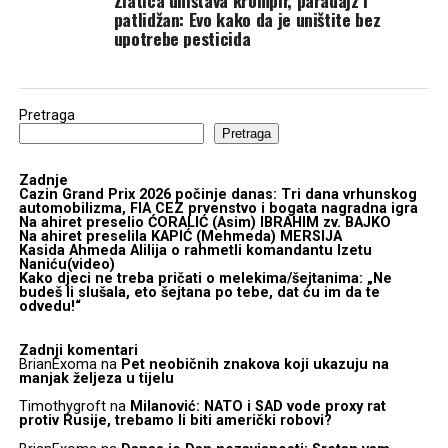
Zlatica uništava krompir, paradajz i
patlidžan: Evo kako da je uništite bez
upotrebe pesticida
Pretraga
Pretraga
Zadnje
Cazin Grand Prix 2026 počinje danas: Tri dana vrhunskog
automobilizma, FIA CEZ prvenstvo i bogata nagradna igra
Na ahiret preselio ĆORALIĆ (Asim) IBRAHIM zv. BAJKO
Na ahiret preselila KAPIĆ (Mehmeda) MERSIJA
Kasida Ahmeda Alilija o rahmetli komandantu Izetu
Naniću(video)
Kako djeci ne treba pričati o melekima/šejtanima: „Ne
budeš li slušala, eto šejtana po tebe, dat ću im da te
odvedu!“
Zadnji komentari
BrianExoma
na
Pet neobičnih znakova koji ukazuju na
manjak željeza u tijelu
Timothygroft
na
Milanović: NATO i SAD vode proxy rat
protiv Rusije, trebamo li biti američki robovi?