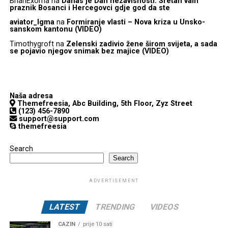
BrianExoma
na
Danas je Dan nezavisnosti: Sretan vam
praznik Bosanci i Hercegovci gdje god da ste
aviator_lgma
na
Formiranje vlasti – Nova kriza u Unsko-
sanskom kantonu (VIDEO)
Timothygroft
na
Zelenski zadivio žene širom svijeta, a sada
se pojavio njegov snimak bez majice (VIDEO)
Naša adresa
Themefreesia, Abc Building, 5th Floor, Zyz Street
(123) 456-7890
support@support.com
themefreesia
Search
Search
ADVERTISEMENT
LATEST
TRENDING
VIDEOS
CAZIN
prije 10 sati