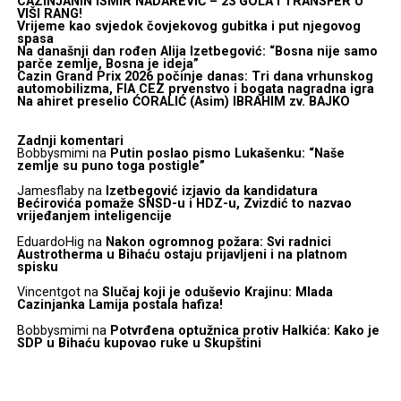
CAZINJANIN ISMIR NADAREVIĆ – 23 GOLA I TRANSFER U
VIŠI RANG!
Vrijeme kao svjedok čovjekovog gubitka i put njegovog
spasa
Na današnji dan rođen Alija Izetbegović: “Bosna nije samo
parče zemlje, Bosna je ideja”
Cazin Grand Prix 2026 počinje danas: Tri dana vrhunskog
automobilizma, FIA CEZ prvenstvo i bogata nagradna igra
Na ahiret preselio ĆORALIĆ (Asim) IBRAHIM zv. BAJKO
Zadnji komentari
Bobbysmimi
na
Putin poslao pismo Lukašenku: “Naše
zemlje su puno toga postigle”
Jamesflaby
na
Izetbegović izjavio da kandidatura
Bećirovića pomaže SNSD-u i HDZ-u, Zvizdić to nazvao
vrijeđanjem inteligencije
EduardoHig
na
Nakon ogromnog požara: Svi radnici
Austrotherma u Bihaću ostaju prijavljeni i na platnom
spisku
Vincentgot
na
Slučaj koji je oduševio Krajinu: Mlada
Cazinjanka Lamija postala hafiza!
Bobbysmimi
na
Potvrđena optužnica protiv Halkića: Kako je
SDP u Bihaću kupovao ruke u Skupštini