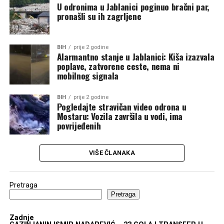
U odronima u Jablanici poginuo bračni par,
pronašli su ih zagrljene
BIH
prije 2 godine
Alarmantno stanje u Jablanici: Kiša izazvala
poplave, zatvorene ceste, nema ni
mobilnog signala
BIH
prije 2 godine
Pogledajte stravičan video odrona u
Mostaru: Vozila završila u vodi, ima
povrijeđenih
VIŠE ČLANAKA
Pretraga
Pretraga
Zadnje