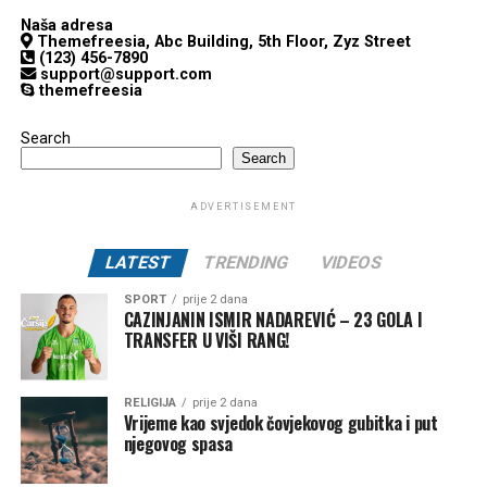
Naša adresa
Themefreesia, Abc Building, 5th Floor, Zyz Street
(123) 456-7890
support@support.com
themefreesia
Search
Search
ADVERTISEMENT
LATEST
TRENDING
VIDEOS
SPORT
prije 2 dana
CAZINJANIN ISMIR NADAREVIĆ – 23 GOLA I
TRANSFER U VIŠI RANG!
RELIGIJA
prije 2 dana
Vrijeme kao svjedok čovjekovog gubitka i put
njegovog spasa