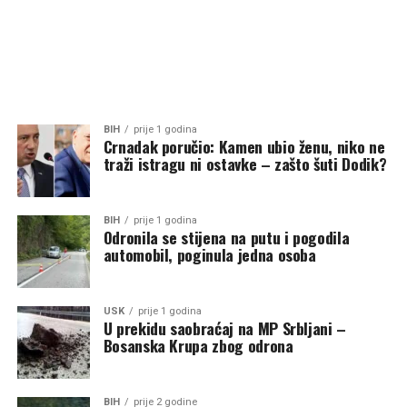
BIH
prije 1 godina
Crnadak poručio: Kamen ubio ženu, niko ne
traži istragu ni ostavke – zašto šuti Dodik?
BIH
prije 1 godina
Odronila se stijena na putu i pogodila
automobil, poginula jedna osoba
USK
prije 1 godina
U prekidu saobraćaj na MP Srbljani –
Bosanska Krupa zbog odrona
BIH
prije 2 godine