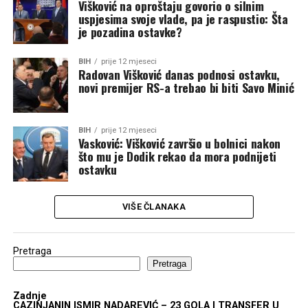
Višković na oproštaju govorio o silnim
uspjesima svoje vlade, pa je raspustio: Šta
je pozadina ostavke?
BIH
prije 12 mjeseci
Radovan Višković danas podnosi ostavku,
novi premijer RS-a trebao bi biti Savo Minić
BIH
prije 12 mjeseci
Vasković: Višković završio u bolnici nakon
što mu je Dodik rekao da mora podnijeti
ostavku
VIŠE ČLANAKA
Pretraga
Pretraga
Zadnje
CAZINJANIN ISMIR NADAREVIĆ – 23 GOLA I TRANSFER U