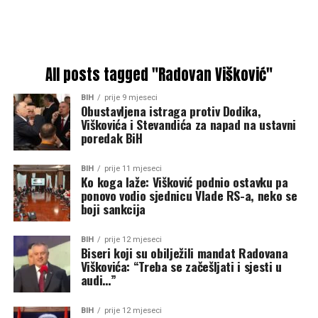
All posts tagged "Radovan Višković"
BIH
prije 9 mjeseci
Obustavljena istraga protiv Dodika,
Viškovića i Stevandića za napad na ustavni
poredak BiH
BIH
prije 11 mjeseci
Ko koga laže: Višković podnio ostavku pa
ponovo vodio sjednicu Vlade RS-a, neko se
boji sankcija
BIH
prije 12 mjeseci
Biseri koji su obilježili mandat Radovana
Viškovića: “Treba se začešljati i sjesti u
audi…”
BIH
prije 12 mjeseci