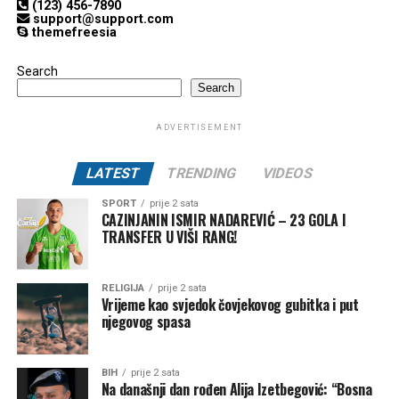
(123) 456-7890
support@support.com
themefreesia
Search
Search
ADVERTISEMENT
LATEST
TRENDING
VIDEOS
SPORT
prije 2 sata
CAZINJANIN ISMIR NADAREVIĆ – 23 GOLA I
TRANSFER U VIŠI RANG!
RELIGIJA
prije 2 sata
Vrijeme kao svjedok čovjekovog gubitka i put
njegovog spasa
BIH
prije 2 sata
Na današnji dan rođen Alija Izetbegović: “Bosna