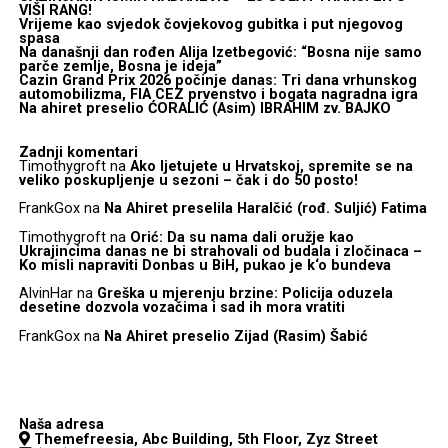
VIŠI RANG!
Vrijeme kao svjedok čovjekovog gubitka i put njegovog
spasa
Na današnji dan rođen Alija Izetbegović: “Bosna nije samo
parče zemlje, Bosna je ideja”
Cazin Grand Prix 2026 počinje danas: Tri dana vrhunskog
automobilizma, FIA CEZ prvenstvo i bogata nagradna igra
Na ahiret preselio ĆORALIĆ (Asim) IBRAHIM zv. BAJKO
Zadnji komentari
Timothygroft
na
Ako ljetujete u Hrvatskoj, spremite se na
veliko poskupljenje u sezoni – čak i do 50 posto!
FrankGox
na
Na Ahiret preselila Haralčić (rođ. Suljić) Fatima
Timothygroft
na
Orić: Da su nama dali oružje kao
Ukrajincima danas ne bi strahovali od budala i zločinaca –
Ko misli napraviti Donbas u BiH, pukao je k‘o bundeva
AlvinHar
na
Greška u mjerenju brzine: Policija oduzela
desetine dozvola vozačima i sad ih mora vratiti
FrankGox
na
Na Ahiret preselio Zijad (Rasim) Šabić
Naša adresa
Themefreesia, Abc Building, 5th Floor, Zyz Street