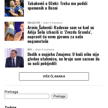
Tabaković o Džeki: Treba mu podići
spomenik u Bosni
MAGAZIN
prije 4 mjeseca
Armin Šaković: Radovao sam se kad su
Adija Šošu izbacili iz ‘Zvezda Granda’,
napravit ću novu pjesmu za naše
nogometaše
BIH
prije 4 mjeseca
Dodik o uspjehu Zmajeva: U kući niko nije
gledao utakmicu, na kraju sam saznao da
su naši pobijedili
VIŠE ČLANAKA
Pretraga
Pretraga
Zadnje