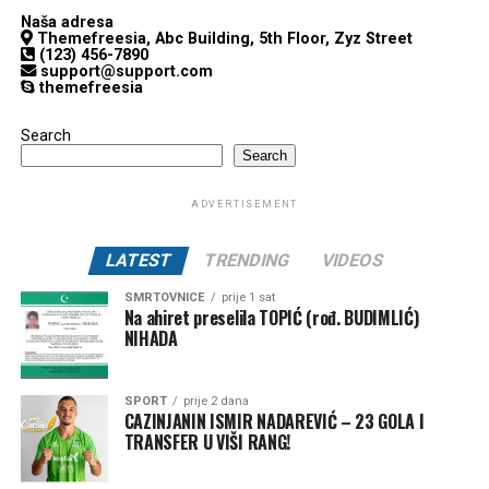
Naša adresa
Themefreesia, Abc Building, 5th Floor, Zyz Street
(123) 456-7890
support@support.com
themefreesia
Search
Search
ADVERTISEMENT
LATEST
TRENDING
VIDEOS
SMRTOVNICE
prije 1 sat
Na ahiret preselila TOPIĆ (rođ. BUDIMLIĆ)
NIHADA
SPORT
prije 2 dana
CAZINJANIN ISMIR NADAREVIĆ – 23 GOLA I
TRANSFER U VIŠI RANG!