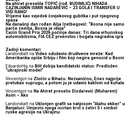
Na ahiret preselila TOPIĆ (rođ. BUDIMLIĆ) NIHADA
CAZINJANIN ISMIR NADAREVIĆ – 23 GOLA I TRANSFER U
VIŠI RANG!
Vrijeme kao svjedok čovjekovog gubitka i put njegovog
spasa
Na današnji dan rođen Alija Izetbegović: “Bosna nije samo
parče zemlje, Bosna je ideja”
Cazin Grand Prix 2026 počinje danas: Tri dana vrhunskog
automobilizma, FIA CEZ prvenstvo i bogata nagradna igra
Zadnji komentari
Landondiatt
na
Video oduševio društvene mreže: Kad
Amerikanka opiše Srbiju i film koji negira genocid u Bosni
EduardoHig
na
BiH dobija kandidatski status: Predložen
“ukrajinski model”
Vincentgot
na
Zločin u Bihaću: Nezvanično, Enes najprije
pretukao suprugu, a potom ju je udavio kablom od kuhala
Vincentgot
na
Na Ahiret preselio Dizdarević (Muharem)
Asim – Ako
Landondiatt
na
Uklonjen grafit sa natpisom “Alahu ekber” u
Banjaluci: Umjesto njega iscrtan krst s četiri S i simbol
ruske agresije na Ukrajinu