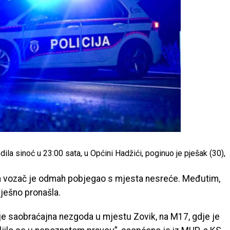
ila sinoć u 23:00 sata, u Općini Hadžići, poginuo je pješak (30),
 a vozač je odmah pobjegao s mjesta nesreće. Međutim,
pješno pronašla.
na je saobraćajna nezgoda u mjestu Zovik, na M17, gdje je