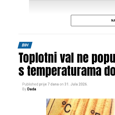
NA
Post
Share
Share
BIH
Toplotni val ne pop
Tweet
Share
s temperaturama do
Published
prije 7 dana
on
31. Jula 2026.
By
Dada