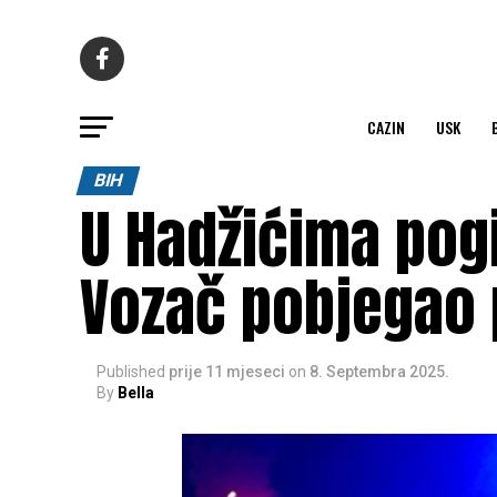
CAZIN
USK
BIH
U Hadžićima pog
Vozač pobjegao 
Published
prije 11 mjeseci
on
8. Septembra 2025.
By
Bella