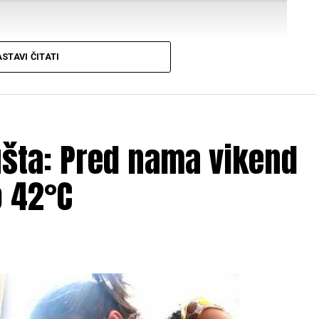
STAVI ČITATI
ušta: Pred nama vikend
Mail
 42°C