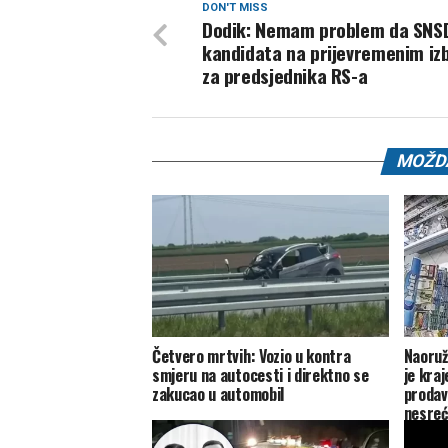
DON'T MISS
Dodik: Nemam problem da SNS
kandidata na prijevremenim iz
za predsjednika RS-a
MOŽDA
Četvero mrtvih: Vozio u kontra
Naoruž
smjeru na autocesti i direktno se
je kra
zakucao u automobil
prodav
nesreć