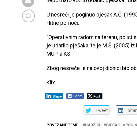
nepoznato vozilo udarilo pješaka i ud
U nesreći je poginuo pješak A.Č. (1995)
Hitne pomoći.
“Operativnim radom na terenu, policijsk
je udarilo pješaka, te je M.Š. (2005) i
MUP-a KS.
Zbog nesreće je na ovoj dionici bio o
Klix
Post
Share
Share
Tweet
Shar
POVEZANE TEME:
HADŽIĆI
PJEŠAK
POGI