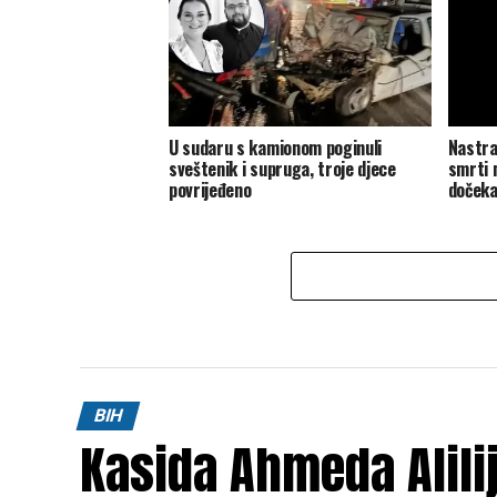
U sudaru s kamionom poginuli
Nastra
sveštenik i supruga, troje djece
smrti 
povrijeđeno
dočeka
BIH
Kasida Ahmeda Alili