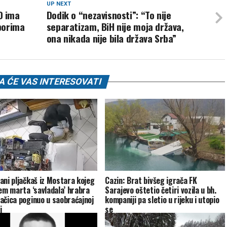
UP NEXT
D ima
Dodik o “nezavisnosti”: “To nije
borima
separatizam, BiH nije moja država,
ona nikada nije bila država Srba”
 ĆE VAS INTERESOVATI
ani pljačkaš iz Mostara kojeg
Cazin: Brat bivšeg igrača FK
jem marta ‘savladala’ hrabra
Sarajevo oštetio četiri vozila u bh.
ačica poginuo u saobraćajnoj
kompaniji pa sletio u rijeku i utopio
i
se