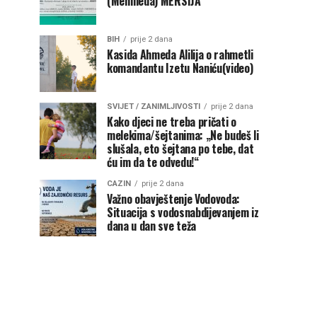
(Mehmeda) MERSIJA
BIH
prije 2 dana
Kasida Ahmeda Alilija o rahmetli
komandantu Izetu Naniću(video)
SVIJET / ZANIMLJIVOSTI
prije 2 dana
Kako djeci ne treba pričati o
melekima/šejtanima: „Ne budeš li
slušala, eto šejtana po tebe, dat
ću im da te odvedu!“
CAZIN
prije 2 dana
Važno obavještenje Vodovoda:
Situacija s vodosnabdijevanjem iz
dana u dan sve teža