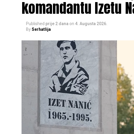
komandantu Izetu N
Published
prije 2 dana
on
4. Augusta 2026.
By
Serhatlija