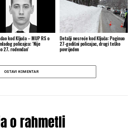
dao kod Ključa – MUP RS o
Detalji nesreće kod Ključa: Poginuo
mladog policajca: ‘Nije
27-godišni policajac, drugi teško
o 27. rođendan’
povrijeđen
OSTAVI KOMENTAR
ja o rahmetli