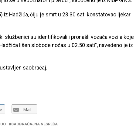
aljilo se u nepoznatom pravcu”, saopćeno je iz MUP-a KS.
 iz Hadžića, čiju je smrt u 23.30 sati konstatovao ljekar
i službenici su identifikovali i pronašli vozača vozila koje
z Hadžića lišen slobode noćas u 02.50 sati”, navedeno je iz
bustavljen saobraćaj.
e
Mail
NUO
SAOBRAĆAJNA NESREĆA