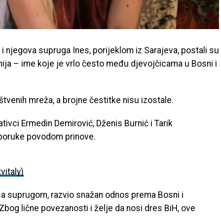
, i njegova supruga Ines, porijeklom iz Sarajeva, postali su
amija – ime koje je vrlo često među djevojčicama u Bosni i
štvenih mreža, a brojne čestitke nisu izostale.
tivci Ermedin Demirović, Dženis Burnić i Tarik
e poruke povodom prinove.
vitaly)
i sa suprugom, razvio snažan odnos prema Bosni i
bog lične povezanosti i želje da nosi dres BiH, ove