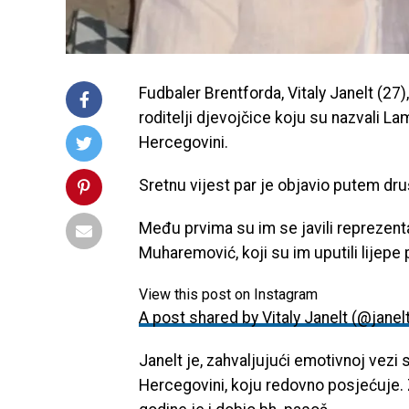
Fudbaler Brentforda, Vitaly Janelt (27)
roditelji djevojčice koju su nazvali L
Hercegovini.
Sretnu vijest par je objavio putem dru
Među prvima su im se javili reprezenta
Muharemović, koji su im uputili lijep
View this post on Instagram
A post shared by Vitaly Janelt (@janelt
Janelt je, zahvaljujući emotivnoj vez
Hercegovini, koju redovno posjećuje. Z