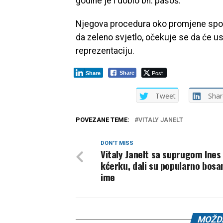
godine je i dobio bh. pasoš.
Njegova procedura oko promjene sports
da zeleno svjetlo, očekuje se da će us
reprezentaciju.
Post
Share
Share
Tweet
Shar
POVEZANE TEME:
VITALY JANELT
DON'T MISS
Vitaly Janelt sa suprugom Ines
kćerku, dali su popularno bos
ime
MOŽDA