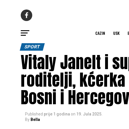
CAZIN
USK
SPORT
Vitaly Janelt i s
roditelji, kćerk
Bosni i Hercegov
Published
prije 1 godina
on
19. Jula 2025.
By
Bella