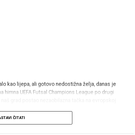
o kao lijepa, ali gotovo nedostižna želja, danas je
na himna UEFA Futsal Champions League po drugi
e naš grad postao nezaobilazna tačka na evropskoj
STAVI ČITATI
vo je priča o ljudima koji nisu pristali na to da im
rad”. Priča o viziji, predanom radu, zajedništvu i