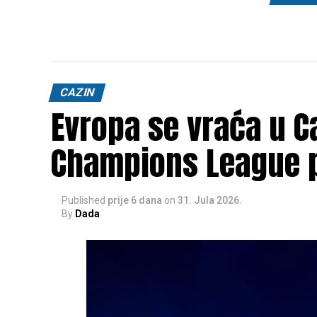
CAZIN
Evropa se vraća u Ca
Champions League 
Published
prije 6 dana
on
31. Jula 2026.
By
Dada