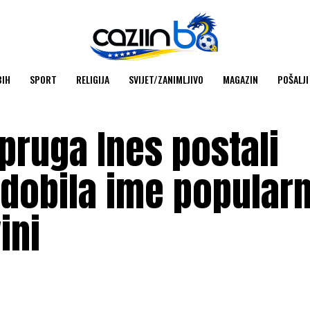
BIH
SPORT
RELIGIJA
SVIJET/ZANIMLJIVO
MAGAZIN
POŠALJI
upruga Ines postali
a dobila ime popular
ini