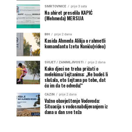
SMRTOVNICE
prije 3 sata
Na ahiret preselila KAPIĆ
(Mehmeda) MERSIJA
BIH
prije 2 dana
Kasida Ahmeda Alilija o rahmetli
komandantu Izetu Naniću(video)
SVIJET / ZANIMLJIVOSTI
prije 2 dana
Kako djeci ne treba pričati o
melekima/šejtanima: „Ne budeš li
slušala, eto šejtana po tebe, dat
ću im da te odvedu!“
CAZIN
prije 2 dana
Važno obavještenje Vodovoda:
Situacija s vodosnabdijevanjem iz
dana u dan sve teža