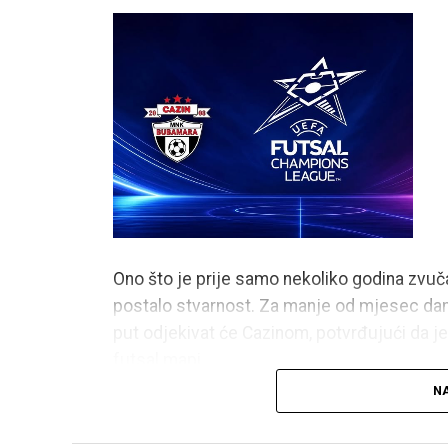
Ono što je prije samo nekoliko godina zvučal
postalo stvarnost. Za manje od mjesec da
put odjekivat će Cazinom, potvrđujući da j
futsal mapi.
NA
Ovo nije priča samo o sportskim uspjesima. O
neko kaže kako je nešto “preveliko za mali g