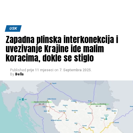
USK
Zapadna plinska interkonekcija i
uvezivanje Krajine ide malim
koracima, dokle se stiglo
Published
prije 11 mjeseci
on
7. Septembra 2025.
By
Bella