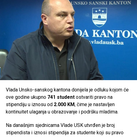
Bihać –
40.000 KM
Bosanska Krupa –
50.000 KM
Cazin –
50.000 KM
Bosanski Petrovac –
36.000 KM
Ključ –
46.000 KM
Sanski Most –
36.000 KM
Velika Kladuša –
36.000 KM
Ukupno je za podršku turističkim manifestacijama na
području Unsko-sanskog kantona izdvojeno
294.000 KM
.
Vlada Unsko-sanskog kantona donijela je odluku kojom će
ove godine ukupno
741 student
ostvariti pravo na
Post
Share
Share
stipendiju u iznosu od
2.000 KM
, čime je nastavljen
kontinuitet ulaganja u obrazovanje i podršku mladima.
Tweet
Share
Na današnjim sjednicama Vlade USK utvrđen je broj
Mail
stipendista i iznosi stipendija za studente koji su pravo