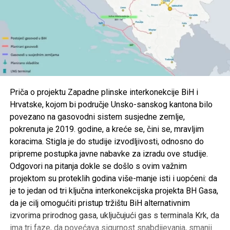
Priča o projektu Zapadne plinske interkonekcije BiH i
Hrvatske, kojom bi područje Unsko-sanskog kantona bilo
povezano na gasovodni sistem susjedne zemlje,
pokrenuta je 2019. godine, a kreće se, čini se, mravljim
koracima. Stigla je do studije izvodljivosti, odnosno do
pripreme postupka javne nabavke za izradu ove studije.
Odgovori na pitanja dokle se došlo s ovim važnim
projektom su proteklih godina više-manje isti i uopćeni: da
je to jedan od tri ključna interkonekcijska projekta BH Gasa,
da je cilj omogućiti pristup tržištu BiH alternativnim
izvorima prirodnog gasa, uključujući gas s terminala Krk, da
ima tri faze, da povećava sigurnost snabdijevanja, smanji