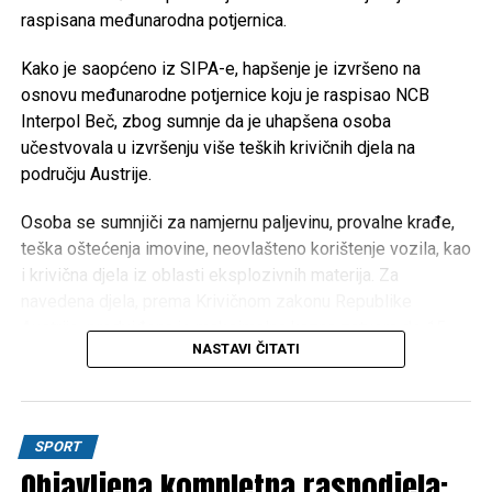
Iz Vlade USK poručuju da će i u narednom periodu
raspisana međunarodna potjernica.
nastaviti provoditi mjere usmjerene na unapređenje
obrazovanja, podršku boračkoj populaciji, razvoj
Kako je saopćeno iz SIPA-e, hapšenje je izvršeno na
turizma i poboljšanje kvaliteta života građana
osnovu međunarodne potjernice koju je raspisao NCB
Unsko-sanskog kantona.
Interpol Beč, zbog sumnje da je uhapšena osoba
učestvovala u izvršenju više teških krivičnih djela na
području Austrije.
Post
Share
Share
Osoba se sumnjiči za namjernu paljevinu, provalne krađe,
Tweet
Share
teška oštećenja imovine, neovlašteno korištenje vozila, kao
i krivična djela iz oblasti eksplozivnih materija. Za
Mail
navedena djela, prema Krivičnom zakonu Republike
Austrije, predviđena je maksimalna kazna zatvora do 15
NASTAVI ČITATI
godina.
Na osnovu operativnih saznanja, osumnjičenog su locirali
pripadnici SIPA-inog FAST tima, nakon čega je lišen
SPORT
slobode.
Objavljena kompletna raspodjela: