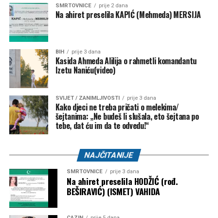
SMRTOVNICE
prije 2 dana
Na ahiret preselila KAPIĆ (Mehmeda) MERSIJA
NK “Omladinac” Sanica –
1.000 KM
Bužim – 27.000 KM
BIH
prije 3 dana
NK “Vitez” –
10.000 KM
Kasida Ahmeda Alilija o rahmetli komandantu
Izetu Naniću(video)
FK “Bratstvo-Veterani” –
5.000 KM
FK “Konjodor” –
3.000 KM
SVIJET / ZANIMLJIVOSTI
prije 3 dana
Kako djeci ne treba pričati o melekima/
FK “Bužim” –
3.000 KM
šejtanima: „Ne budeš li slušala, eto šejtana po
OK “Bužim” –
3.000 KM
tebe, dat ću im da te odvedu!“
Airsoft klub “Otpisani” –
2.000 KM
NAJČITANIJE
ŽOK “Bužim” –
1.000 KM
SMRTOVNICE
prije 3 dana
Bosanski Petrovac – 3.500 KM
Na ahiret preselila HODŽIĆ (rođ.
BEŠIRAVIĆ) (ISMET) VAHIDA
Udruženje košarkaškog sporta “Mladost” –
2.000
KM
CAZIN
prije 5 dana