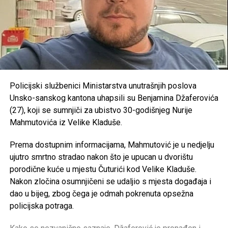
KBV “Gard” –
2.000 KM
Izvror:https://dijasporainfo.net/2026/07/06/registar-
Sanski Most – 193.500 KM
primanja-izazvao-nezadovoljstvo-u-krajini-profesori-
traze-vece-place-i-izmjene-kolektivnog-ugovora/?
Konjički klub “Potkovica” –
50.000 KM
OVDJE možete vidjeti kolike plate imaju zaposleni u
RK “Sana 7” –
35.000 KM
javnom sektoru
OKK “Sana” –
25.000 KM
Policijski službenici Ministarstva unutrašnjih poslova
https://antikorupcijausk.ba/V2/registar-zaposlenih-u-
Unsko-sanskog kantona uhapsili su Benjamina Džaferovića
SPD “Mulež” –
15.000 KM
javnom-sektoru/
(27), koji se sumnjiči za ubistvo 30-godišnjeg Nurije
SRD “Devet rijeka” –
15.000 KM
Mahmutovića iz Velike Kladuše.
Post
Share
Share
ŠN “Dream Team” –
10.000 KM
Prema dostupnim informacijama, Mahmutović je u nedjelju
Tweet
Share
AK “Sana” –
10.000 KM
ujutro smrtno stradao nakon što je upucan u dvorištu
porodične kuće u mjestu Čuturići kod Velike Kladuše.
Fitness klub “Sana” –
8.000 KM
Mail
Nakon zločina osumnjičeni se udaljio s mjesta događaja i
Judo klub “Sanski Most” –
7.500 KM
dao u bijeg, zbog čega je odmah pokrenuta opsežna
Karate klub “Hurije” –
5.000 KM
policijska potraga.
ŽOK “Sana” –
5.000 KM