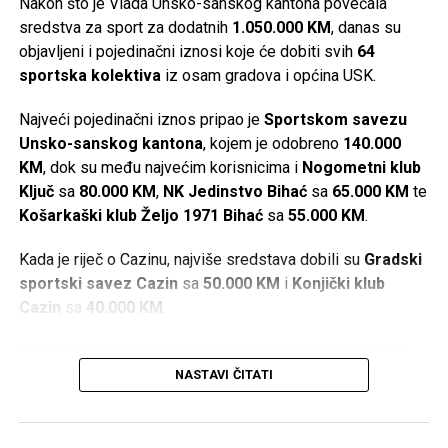
Nakon što je Vlada Unsko-sanskog kantona povećala
sredstva za sport za dodatnih
1.050.000 KM
, danas su
objavljeni i pojedinačni iznosi koje će dobiti svih
64
sportska kolektiva
iz osam gradova i općina USK.
Najveći pojedinačni iznos pripao je
Sportskom savezu
Unsko-sanskog kantona
, kojem je odobreno
140.000
KM
, dok su među najvećim korisnicima i
Nogometni klub
Ključ
sa
80.000 KM
,
NK Jedinstvo Bihać
sa
65.000 KM
te
Košarkaški klub Željo 1971 Bihać
sa
55.000 KM
.
Kada je riječ o Cazinu, najviše sredstava dobili su
Gradski
sportski savez Cazin
sa
50.000 KM
i
Konjički klub
Cazin
sa
40.000 KM
.
Iako je objavljena kompletna lista korisnika i dodijeljenih
iznosa, u dostupnim informacijama nisu navedeni kriteriji
NASTAVI ČITATI
prema kojima je određeno koliko će sredstava dobiti
pojedini sportski kolektiv.