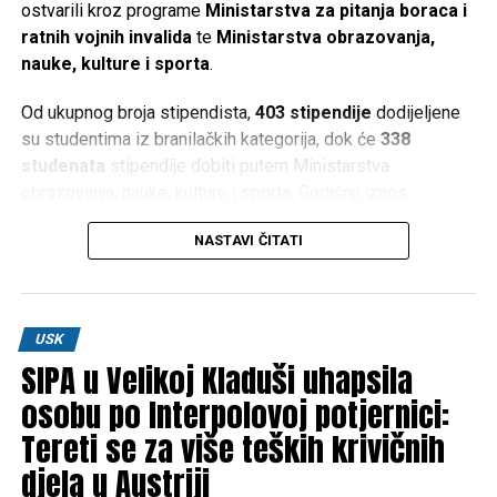
ostvarili kroz programe
Ministarstva za pitanja boraca i
ratnih vojnih invalida
te
Ministarstva obrazovanja,
nauke, kulture i sporta
.
Od ukupnog broja stipendista,
403 stipendije
dodijeljene
su studentima iz branilačkih kategorija, dok će
338
studenata
stipendije dobiti putem Ministarstva
obrazovanja, nauke, kulture i sporta. Godišnji iznos
stipendije za sve korisnike iznosi
2.000 KM
.
NASTAVI ČITATI
Iz Vlade USK ističu da je ulaganje u obrazovanje i mlade
jedno od ključnih opredjeljenja, naglašavajući da podrška
studentima predstavlja ulaganje u budućnost kantona.
USK
Donesene i druge značajne odluke
SIPA u Velikoj Kladuši uhapsila
osobu po Interpolovoj potjernici:
Pored odluke o stipendijama, Vlada Unsko-sanskog
Tereti se za više teških krivičnih
kantona usvojila je i niz drugih važnih mjera:
djela u Austriji