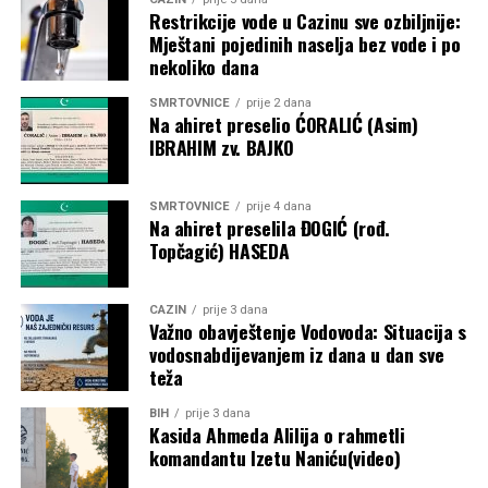
Restrikcije vode u Cazinu sve ozbiljnije:
Karate klub “Mladost” –
1.500 KM
Mještani pojedinih naselja bez vode i po
nekoliko dana
Objavljivanjem kompletne liste korisnika javnost je po prvi
put dobila detaljan uvid u raspodjelu dodatnih budžetskih
SMRTOVNICE
prije 2 dana
sredstava za sport. Ostaje otvoreno pitanje prema kojim su
Na ahiret preselio ĆORALIĆ (Asim)
IBRAHIM zv. BAJKO
kriterijima određeni pojedinačni iznosi, budući da
obrazloženje metodologije raspodjele nije objavljeno.
SMRTOVNICE
prije 4 dana
Post
Share
Share
Na ahiret preselila ĐOGIĆ (rođ.
Topčagić) HASEDA
Tweet
Share
CAZIN
prije 3 dana
Mail
Važno obavještenje Vodovoda: Situacija s
vodosnabdijevanjem iz dana u dan sve
teža
BIH
prije 3 dana
Kasida Ahmeda Alilija o rahmetli
komandantu Izetu Naniću(video)