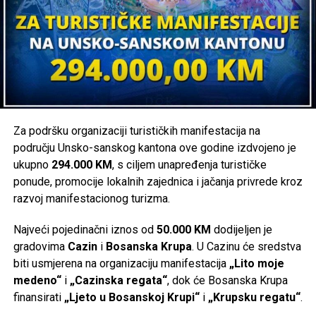
Fazlić novi premijer
DON'T MISS
VIDEO Wolfgang Petritsch posjetio Bihać i Centar Lipa:
”BiH je moja druga domovina”
Za podršku organizaciji turističkih manifestacija na
području Unsko-sanskog kantona ove godine izdvojeno je
ukupno
294.000 KM
, s ciljem unapređenja turističke
ponude, promocije lokalnih zajednica i jačanja privrede kroz
razvoj manifestacionog turizma.
Najveći pojedinačni iznos od
50.000 KM
dodijeljen je
gradovima
Cazin
i
Bosanska Krupa
. U Cazinu će sredstva
biti usmjerena na organizaciju manifestacija
„Lito moje
medeno“
i
„Cazinska regata“
, dok će Bosanska Krupa
finansirati
„Ljeto u Bosanskoj Krupi“
i
„Krupsku regatu“
.