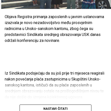
Raspodjela sredstava po gradovima
i klubovima
Objava Registra primanja zaposlenih u javnim ustanovama
Cazin – 166.200 KM
izazvala je novo nezadovoljstvo među prosvjetnim
radnicima u Unsko-sanskom kantonu, zbog čega su
Gradski sportski savez Cazin –
50.000 KM
predstavnici Sindikata srednjeg obrazovanja USK danas
održali konferenciju za novinare.
Konjički klub “Cazin” –
40.000 KM
FK “Krajina” –
20.000 KM
Aero klub “Kumulus” –
20.000 KM
NK “Mladost” Polje –
18.200 KM
Iz Sindikata podsjećaju da su još prije tri mjeseca reagirali
RK “Cepelin-Krajina” –
5.000 KM
nakon povećanja plaća zastupnicima u Skupštini Unsko-
OŽRK “Krajina” –
5.000 KM
sanskog kantona, ističući da su plaće zaposlenih u
srednjem obrazovanju ostale na prošlogodišnjem nivou te
Taekwon-do klub “Bosna” –
5.000 KM
da nije došlo do izmjena kolektivnog ugovora.
Karate klub “Cazin” –
3.000 KM
Kako navode, objava Registra primanja dodatno je pojačala
NASTAVI ČITATI