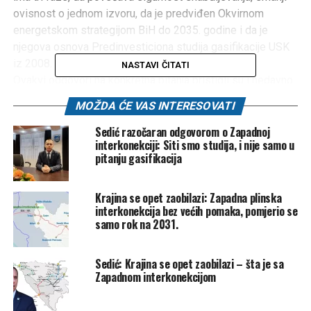
ovisnost o jednom izvoru, da je predviđen Okvirnom
energetskom strategijom BiH do 2035. godine i da je
njegova osnova Predinvesticiona studija gasifikacije USK
iz 2008.
NASTAVI ČITATI
Ovakvi odgovori na konkretna pitanja pristigli su i nedavno
iz Federalnog ministarstva energije, rudarstva i industrije i
MOŽDA ĆE VAS INTERESOVATI
BH Gasa na pitanja zastupnika u Parlamentarnoj skupštini
Bosne i Hercegovine, s tim da se sada završetak prve
Sedić razočaran odgovorom o Zapadnoj
interkonekciji: Siti smo studija, i nije samo u
faze projekta projekta očekuje do 2030. godine, a prije
pitanju gasifikacija
dvije godine se govorilo o 2027. godini.
No u odnosu na prethodne dvije godine, postignut je
Krajina se opet zaobilazi: Zapadna plinska
određeni pomak, stiglo se do javne nabavke za studiju
interkonekcija bez većih pomaka, pomjerio se
izvodljivosti koju finansira BH Gas i za to je planirao novac
samo rok na 2031.
u ovoj godini. Ali tek nakon njene izrade moći će se
odlučivati o narednim koracima.
Sedić: Krajina se opet zaobilazi – šta je sa
– Po okončanju tenderske procedure, očekuje se da će
Zapadnom interkonekcijom
izrada Studije izvodljivosti trajati šest do osam mjeseci,
tako da se završetak studije očekuje u prvoj polovini 2026.