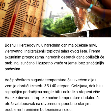
najtoplijem dijelu dana, nošenje lagane i svijetle odjeće te
zaštita od direktnog sunčevog zračenja.
Poseban oprez savjetuje se
starijim osobama, djeci,
hroničnim bolesnicima i svima koji rade na otvorenom
,
uz preporuku da se pridržavaju savjeta ljekara i, ukoliko je
moguće, borave u rashlađenim prostorijama tokom
najtoplijeg dijela dana.
Bosnu i Hercegovinu u narednim danima očekuje novi,
vjerovatno i najizraženiji toplotni talas ovog ljeta. Prema
Post
Share
Share
aktuelnim prognozama, narednih desetak dana obilježit će
stabilno, sunčano i izuzetno vruće vrijeme, bez značajnijih
Tweet
Share
padavina.
Mail
Već početkom augusta temperature će u većem dijelu
zemlje dostići između 35 i 40 stepeni Celzijusa, dok bi u
najtoplijim područjima mogle biti i nekoliko stepeni više.
Visoke dnevne i tropske noćne temperature dodatno će
otežavati boravak na otvorenom, posebno starijim
osobama, hroničnim bolesnicima i djeci.