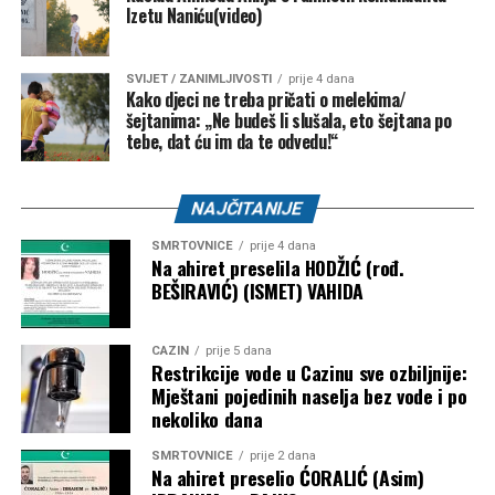
Izetu Naniću(video)
SVIJET / ZANIMLJIVOSTI
prije 4 dana
Kako djeci ne treba pričati o melekima/
šejtanima: „Ne budeš li slušala, eto šejtana po
tebe, dat ću im da te odvedu!“
NAJČITANIJE
SMRTOVNICE
prije 4 dana
Na ahiret preselila HODŽIĆ (rođ.
BEŠIRAVIĆ) (ISMET) VAHIDA
CAZIN
prije 5 dana
Restrikcije vode u Cazinu sve ozbiljnije:
Mještani pojedinih naselja bez vode i po
nekoliko dana
SMRTOVNICE
prije 2 dana
Na ahiret preselio ĆORALIĆ (Asim)