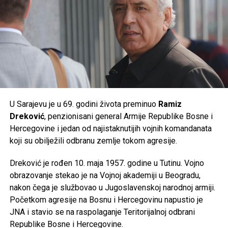
Post
Share
Share
Tweet
Share
Mail
U Sarajevu je u 69. godini života preminuo
Ramiz
Dreković
, penzionisani general Armije Republike Bosne i
Hercegovine i jedan od najistaknutijih vojnih komandanata
koji su obilježili odbranu zemlje tokom agresije.
Dreković je rođen 10. maja 1957. godine u Tutinu. Vojno
obrazovanje stekao je na Vojnoj akademiji u Beogradu,
nakon čega je službovao u Jugoslavenskoj narodnoj armiji.
Početkom agresije na Bosnu i Hercegovinu napustio je
JNA i stavio se na raspolaganje Teritorijalnoj odbrani
Republike Bosne i Hercegovine.