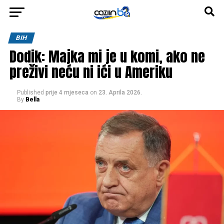
BIH
Dodik: Majka mi je u komi, ako ne
preživi neću ni ići u Ameriku
Published
prije 4 mjeseca
on
23. Aprila 2026.
By
Bella