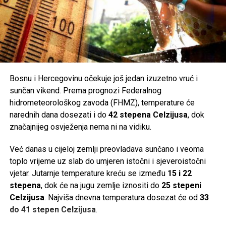
Bosnu i Hercegovinu očekuje još jedan izuzetno vruć i
sunčan vikend. Prema prognozi Federalnog
hidrometeorološkog zavoda (FHMZ), temperature će
narednih dana dosezati i do
42 stepena Celzijusa
, dok
značajnijeg osvježenja nema ni na vidiku.
Već danas u cijeloj zemlji preovladava sunčano i veoma
toplo vrijeme uz slab do umjeren istočni i sjeveroistočni
vjetar. Jutarnje temperature kreću se između
15 i 22
stepena
, dok će na jugu zemlje iznositi do
25 stepeni
Celzijusa
. Najviša dnevna temperatura dosezat će od
33
do 41 stepen Celzijusa
.