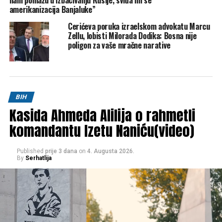
nam pomažu u izbacivanju Rusije, sviđa mi se
amerikanizacija Banjaluke”
Cerićeva poruka izraelskom advokatu Marcu
Zellu, lobisti Milorada Dodika: Bosna nije
poligon za vaše mračne narative
BIH
Kasida Ahmeda Alilija o rahmetli
komandantu Izetu Naniću(video)
Published
prije 3 dana
on
4. Augusta 2026.
By
Serhatlija