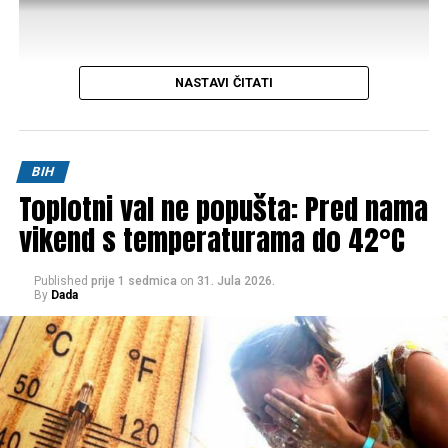
NASTAVI ČITATI
Post
Share
Share
BIH
Toplotni val ne popušta: Pred nama
Tweet
Share
vikend s temperaturama do 42°C
Mail
Published
prije 1 sedmica
on
31. Jula 2026.
By
Dada