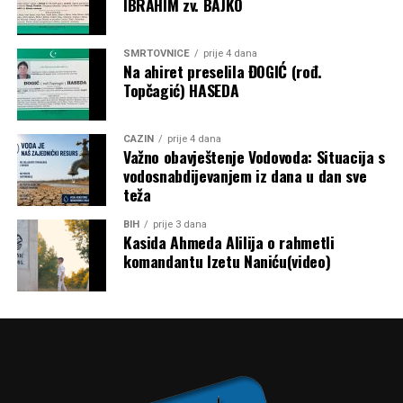
IBRAHIM zv. BAJKO
SMRTOVNICE
prije 4 dana
Na ahiret preselila ĐOGIĆ (rođ.
Topčagić) HASEDA
CAZIN
prije 4 dana
Važno obavještenje Vodovoda: Situacija s
vodosnabdijevanjem iz dana u dan sve
teža
BIH
prije 3 dana
Kasida Ahmeda Alilija o rahmetli
komandantu Izetu Naniću(video)