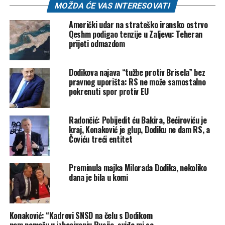
MOŽDA ĆE VAS INTERESOVATI
POVEZANE TEME:
AMERIKA
MILORAD DODIK
Američki udar na strateško iransko ostrvo
Qeshm podigao tenzije u Zaljevu: Teheran
UP NEXT
prijeti odmazdom
Guardian ima uvid u dokumente: EU želi zaustaviti
Trumpov posao na Južnoj interkonekciji
Dodikova najava “tužbe protiv Brisela” bez
DON'T MISS
Elektroprivreda BiH: Naša imovina se upisuje u vlasništvo
pravnog uporišta: RS ne može samostalno
Elektroprivrede Hrvatske zajednice Herceg Bosne
pokrenuti spor protiv EU
Radončić: Pobijedit ću Bakira, Bećiroviću je
kraj, Konaković je glup, Dodiku ne dam RS, a
Čoviću treći entitet
Preminula majka Milorada Dodika, nekoliko
dana je bila u komi
Konaković: “Kadrovi SNSD na čelu s Dodikom