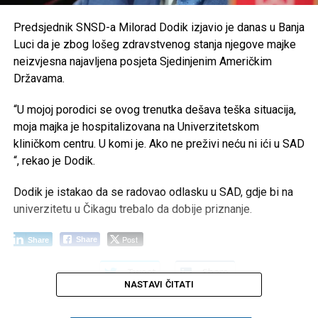
Predsjednik SNSD-a Milorad Dodik izjavio je danas u Banja
Luci da je zbog lošeg zdravstvenog stanja njegove majke
neizvjesna najavljena posjeta Sjedinjenim Američkim
Državama.
“U mojoj porodici se ovog trenutka dešava teška situacija,
moja majka je hospitalizovana na Univerzitetskom
kliničkom centru. U komi je. Ako ne preživi neću ni ići u SAD
“, rekao je Dodik.
Dodik je istakao da se radovao odlasku u SAD, gdje bi na
univerzitetu u Čikagu trebalo da dobije priznanje.
Post
Share
Share
Tweet
Share
NASTAVI ČITATI
Mail