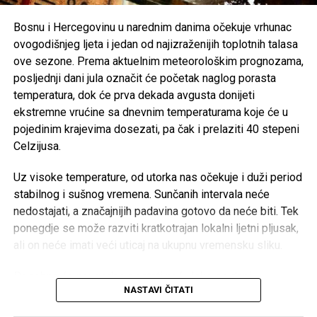
njihovim porodicama, naglašavajući da će prilika za muziku
i zabavu uvijek biti, dok izgubljeni životi ne mogu biti
Bosnu i Hercegovinu u narednim danima očekuje vrhunac
vraćeni.
ovogodišnjeg ljeta i jedan od najizraženijih toplotnih talasa
ove sezone. Prema aktuelnim meteorološkim prognozama,
Brojni građani podržali su ovu odluku, ističući da u
posljednji dani jula označit će početak naglog porasta
trenucima kolektivne tuge solidarnost i suosjećanje moraju
temperatura, dok će prva dekada avgusta donijeti
biti ispred svih drugih interesa.
ekstremne vrućine sa dnevnim temperaturama koje će u
pojedinim krajevima dosezati, pa čak i prelaziti 40 stepeni
Rasprava koja se razvila na društvenim mrežama još
Celzijusa.
jednom je pokazala koliko je važno njegovati kulturu
empatije, poštovanja i odgovornosti, posebno u trenucima
Uz visoke temperature, od utorka nas očekuje i duži period
kada cijela zajednica dijeli bol zbog nenadoknadivog
stabilnog i sušnog vremena. Sunčanih intervala neće
gubitka.
nedostajati, a značajnijih padavina gotovo da neće biti. Tek
ponegdje se može razviti kratkotrajan lokalni ljetni pljusak,
ali on neće imati veći uticaj na ukupnu vremensku sliku.
Post
Share
Share
Posebno će neugodne postati noći. Iako se dani
NASTAVI ČITATI
postepeno skraćuju, temperature će nastaviti rasti, pa će
Tweet
Share
noćne vrijednosti biti osjetno više nego prethodnih dana. U