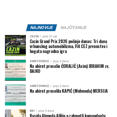
Mail
NAJNOVIJE
NAJČITANIJE
CAZIN
prije 21 sat
Cazin Grand Prix 2026 počinje danas: Tri dana
vrhunskog automobilizma, FIA CEZ prvenstvo i
bogata nagradna igra
SMRTOVNICE
prije 2 dana
Na ahiret preselio ĆORALIĆ (Asim) IBRAHIM zv.
BAJKO
SMRTOVNICE
prije 2 dana
Na ahiret preselila KAPIĆ (Mehmeda) MERSIJA
BIH
prije 3 dana
Kasida Ahmeda Alilija o rahmetli komandantu