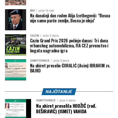
BIH
prije 16 sati
Na današnji dan rođen Alija Izetbegović: “Bosna
nije samo parče zemlje, Bosna je ideja”
CAZIN
prije 2 dana
Cazin Grand Prix 2026 počinje danas: Tri dana
vrhunskog automobilizma, FIA CEZ prvenstvo i
bogata nagradna igra
SMRTOVNICE
prije 3 dana
Na ahiret preselio ĆORALIĆ (Asim) IBRAHIM zv.
BAJKO
Njen otac je umro 2014. godine od raka bubrega, za koji
NAJČITANIJE
ljekari vjeruju da je možda povezan s izloženošću azbestu.
SMRTOVNICE
prije 5 dana
Na ahiret preselila HODŽIĆ (rođ.
Iako je preživjela, život s jednim plućnim krilom i dalje joj
BEŠIRAVIĆ) (ISMET) VAHIDA
uzrokuje svakodnevne izazove, jer lako ostaje bez daha,