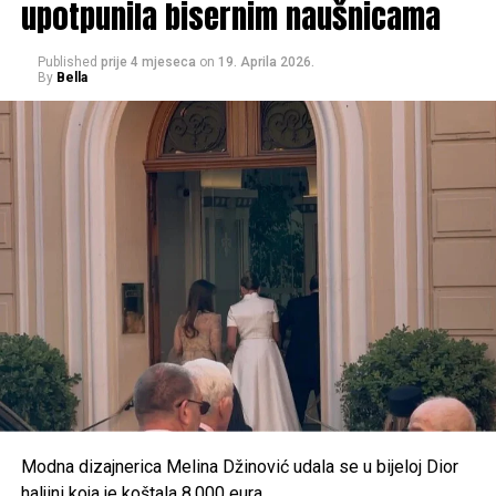
upotpunila bisernim naušnicama
Published
prije 4 mjeseca
on
19. Aprila 2026.
By
Bella
Modna dizajnerica Melina Džinović udala se u bijeloj Dior
haljini koja je koštala 8.000 eura.