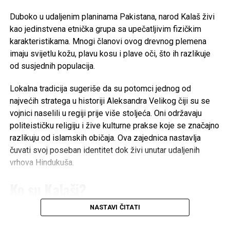
Duboko u udaljenim planinama Pakistana, narod Kalaš živi
kao jedinstvena etnička grupa sa upečatljivim fizičkim
karakteristikama. Mnogi članovi ovog drevnog plemena
imaju svijetlu kožu, plavu kosu i plave oči, što ih razlikuje
od susjednih populacija.
Lokalna tradicija sugeriše da su potomci jednog od
najvećih stratega u historiji Aleksandra Velikog čiji su se
vojnici naselili u regiji prije više stoljeća. Oni održavaju
politeističku religiju i žive kulturne prakse koje se značajno
razlikuju od islamskih običaja. Ova zajednica nastavlja
čuvati svoj poseban identitet dok živi unutar udaljenih
vrhova Hindukuša.
Ko su Kalaši?
NASTAVI ČITATI
Kalaši su jedinstvena autohtona etnička manjina koja govori
dardski jezik
, a broji otprilike 3.000 do 7.500 ljudi u