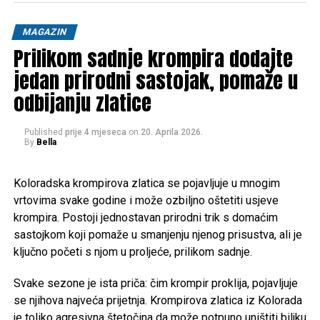
pakistanskom okrugu Chitral. Naseljavajući doline
Bumburet, Rumbur i Birir u Hindukuša, poznati su po svojoj
MAGAZIN
izrazitoj animističkoj, politeističkoj kulturi i živopisnoj,
Prilikom sadnje krompira dodajte
šarenoj odjeći, što ih izdvaja od većinskog muslimanskog
jedan prirodni sastojak, pomaže u
stanovništva.
odbijanju zlatice
Ključni aspekti naroda Kalaš:
Published
prije 4 mjeseca
on
20. Aprila 2026.
Kultura i religija:
Kalaši praktikuju drevnu religiju koja
By
Bella
uključuje obožavanje predaka, duhove prirode i žrtve. Oni
održavaju jedinstvenu, često pogrešno shvaćenu kulturu,
Koloradska krompirova zlatica se pojavljuje u mnogim
koja uključuje fokus na koncepte “čistog” i “nečistog”.
vrtovima svake godine i može ozbiljno oštetiti usjeve
krompira. Postoji jednostavan prirodni trik s domaćim
Kulturne prakse:
Kalaši imaju jedinstvenu i živopisnu
sastojkom koji pomaže u smanjenju njenog prisustva, ali je
kulturu u kojoj slave i obožavaju prirodu kroz pjesmu, ples i
ključno početi s njom u proljeće, prilikom sadnje.
žrtve. Žene igraju značajnu ulogu i imaju visok status u
svojoj zajednici.
Svake sezone je ista priča: čim krompir proklija, pojavljuje
se njihova najveća prijetnja. Krompirova zlatica iz Kolorada
Položaj:
Kalaši se nalaze u okrugu Chitral u provinciji
je toliko agresivna štetočina da može potpuno uništiti biljku