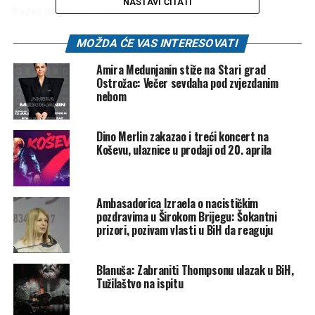
NASTAVI ČITATI
kazao je uposlenik kluba.
Dok je publika uzvikivala da želi Karleušu, on je odgovorio:
MOŽDA ĆE VAS INTERESOVATI
“Želim i ja Karleušu, ali kad neće – neće”.
Amira Medunjanin stiže na Stari grad
Ostrožac: Večer sevdaha pod zvjezdanim
Podsjetimo, ovo nije prvi slučaj da pjevačica ima problema
nebom
sa realizacijom nastupa. Uzevši u obzir da je postala
prepoznatljiva kao režimska pjevačica i bot predsjednika
Dino Merlin zakazao i treći koncert na
Srbije – u više navrata se nije pojavila na bini jer su građani
Koševu, ulaznice u prodaji od 20. aprila
protestovali, a u Loznici su je čak morali evakuisati.
Video
OVDJE.
Ambasadorica Izraela o nacističkim
pozdravima u Širokom Brijegu: Šokantni
Klix
prizori, pozivam vlasti u BiH da reaguju
Post
Share
Share
Blanuša: Zabraniti Thompsonu ulazak u BiH,
Tužilaštvo na ispitu
Tweet
Share