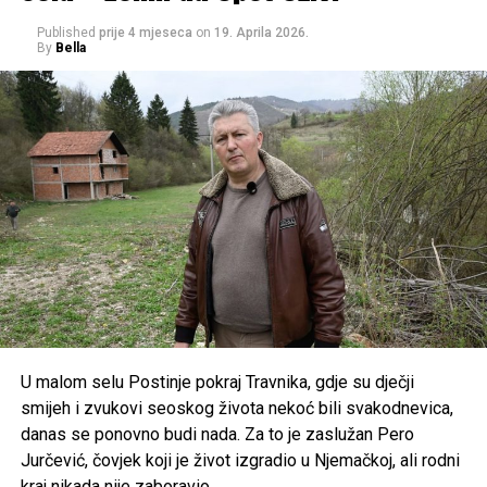
Published
prije 4 mjeseca
on
19. Aprila 2026.
Podsjetimo, Melina se jučer udala za britanskog
By
Bella
biznismena, a formalna ceremonija vjenčanja je održana u
Monaku. Nakon toga par je jahtom doplovio do Portofina
gdje je u večernjim satima počelo i slavlje koje će trajati tri
dana.
Post
Share
Share
Tweet
Share
Mail
U malom selu Postinje pokraj Travnika, gdje su dječji
smijeh i zvukovi seoskog života nekoć bili svakodnevica,
danas se ponovno budi nada. Za to je zaslužan Pero
Jurčević, čovjek koji je život izgradio u Njemačkoj, ali rodni
kraj nikada nije zaboravio.