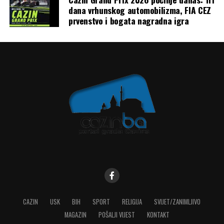
dana vrhunskog automobilizma, FIA CEZ
Mail
prvenstvo i bogata nagradna igra
CAZIN
USK
BIH
SPORT
RELIGIJA
SVIJET/ZANIMLJIVO
MAGAZIN
POŠALJI VIJEST
KONTAKT