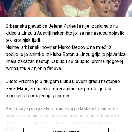
Srbijanska pjevačica Jelena Karleuša nije izašla na binu
kluba u Linzu u Austriji nakon što joj se na nastupu pojavilo
tek stotinjak ljudi.
Naime, srbijanski novinar Marko Đedović na mreži X
podijelio je snimke iz kluba Beton u Linzu gdje je pjevačica
imala zakazan nastup. U klubu se okupilo, prema njegovoj
tvrdnji, tek 97 njenih fanova.
U isto vrijeme je u drugom klubu u ovom gradu nastupao
Saša Matić, a sudeći prema snimcima prostor je bio
ispunjen do posljednjeg mjesta.
Karleuša je pomjerala termin svog izlaska na binu te se
naposlijetku nije ni pojavila, o čemu su izvijestili publiku
što se može vidjeti na snimku podijeljenom na mreži
X.”Dobit ćete karte za ulaz na koncert koji god želite”,