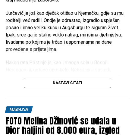
Jurčević je još kao dječak otišao u Njemačku, gdje su mu
roditelji već radili. Ondje je odrastao, izgradio uspješan
posao i imao veliku kuću u Augsburgu te siguran život.
Ipak, srce ga je stalno vuklo natrag, mirisima djetinjstva,
livadama po kojima je trčao i uspomenama na dane
provedene s prijateljima.
Nakon rata Postinje je, kao i mnoga sela u Bosni i
Hercegovini, gotovo opustjelo. Nekadašnji susjedi,
raseljeni po svijetu, počeli su prodavati kuće i imanja. Tada
NASTAVI ČITATI
je Pero donio životnu odluku: prodao je kuću u Njemačkoj i
sav novac uložio u rodni kraj.
“Kupio sam ono što je nekoć bilo naše, kuće, livade, šume i
MAGAZIN
njive. Gotovo pola sela danas je ponovno u jednim rukama,
FOTO Melina Džinović se udala u
ali s ciljem da ono opet oživi”, priča Pero, pokazujući
prostranstva na kojima je kao dječak čuvao krave.
Dior haljini od 8.000 eura, izgled