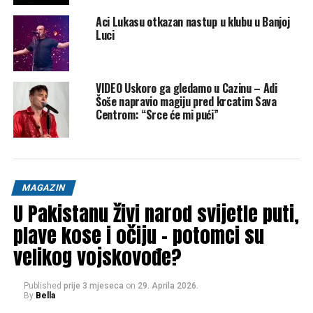
Mail
Aci Lukasu otkazan nastup u klubu u Banjoj
Luci
POVEZANE TEME:
JELENA KARLEUŠA
KONCERT
LINZ
UP NEXT
Odakle uvesti polovni automobil: U jednoj evropskoj
VIDEO Uskoro ga gledamo u Cazinu – Adi
zemlji ne štede na zaštiti od hrđe
Šoše napravio magiju pred krcatim Sava
Centrom: “Srce će mi pući”
DON'T MISS
Stručnjaci upozoravaju: Ovih 5 stvari nikada ne smijete
reći ChatGPT-u (a vjerovatno već jeste)
MAGAZIN
U Pakistanu živi narod svijetle puti,
plave kose i očiju – potomci su
velikog vojskovođe?
Published
prije 3 mjeseca
on
29. Aprila 2026.
By
Bella