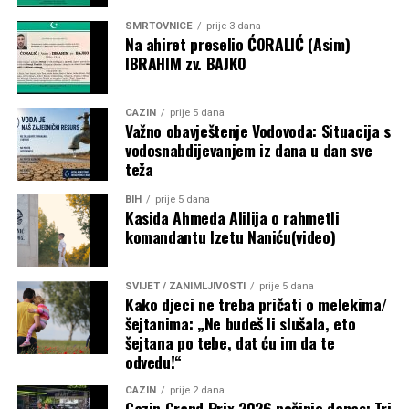
ne može trčati i bori se s podizanjem teških tereta.
SMRTOVNICE
prije 3 dana
Na ahiret preselio ĆORALIĆ (Asim)
“Nekad ljudi kažu da bi sve trebalo biti super kada se
IBRAHIM zv. BAJKO
preživi rak”,
rekla je dodavši da postoji mnogo fizičkih
stvari koje se dešavaju nakon operacija.
CAZIN
prije 5 dana
Važno obavještenje Vodovoda: Situacija s
“Lako se zadišem i lako se umorim. Imam smrznuto
vodosnabdijevanjem iz dana u dan sve
rame i ne mogu pravilno otvoriti lijevu ruku. Doktori
teža
rijetko viđaju pacijente koji žive ovoliko dugo nakon
mezotelioma. Kažu da je u mom slučaju rijetkost biti
BIH
prije 5 dana
Kasida Ahmeda Alilija o rahmetli
ovdje 20 godina”,
kaže Heather Von St. James.
komandantu Izetu Naniću(video)
Dvadeset godina kasnije, još uvijek je živa. Kaže da njen
slučaj daje ljudima nadu da se rak može preživjeti i da nas
SVIJET / ZANIMLJIVOSTI
prije 5 dana
Kako djeci ne treba pričati o melekima/
lijekovi mogu izliječiti.
šejtanima: „Ne budeš li slušala, eto
šejtana po tebe, dat ću im da te
Post
Share
Share
odvedu!“
Tweet
Share
CAZIN
prije 2 dana
Cazin Grand Prix 2026 počinje danas: Tri