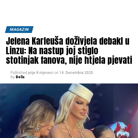
MAGAZIN
Jelena Karleuša doživjela debakl u
Linzu: Na nastup joj stiglo
stotinjak fanova, nije htjela pjevati
Published
prije 8 mjeseci
on
14. Decembra 2025.
By
Bella