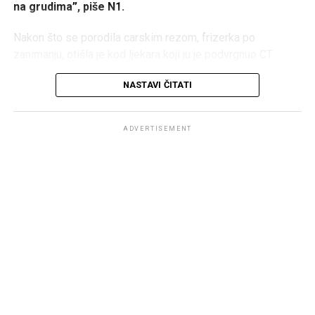
na grudima”, piše N1.
Nakon što se porodila carskim rezom, frizerka po
zanimanju, otišla je kod ljekara koji ju je podvrgnuo CT
skeniranju, otkrivajući tumor u blizini pluća.
NASTAVI ČITATI
U roku od dvije sedmice, doktori su joj dijagnostifikovali
pleuralni mezoteliom, rijedak i agresivni rak povezan s
ADVERTISEMENT
izloženošću azbestu. Dali su joj 15 mjeseci života, prenio
je
Mirror.
Mezoteliom je
“rijedak tip raka koji se može razviti u
sluznici tjelesnih organa. Obično ga uzrokuje
izloženost azbestu”,
prema britanskoj nacionalnoj
zdravstvenoj službi.
“Bila sam u nevjerici“,
rekla je Heather.
“Samo sam
pomislila ‘Kako se ovo može dešavati? Nije bilo
Podsjećamo, Melina se danas udala za britanskog
sumnje da ću umrijeti. Pitala sam se, šta da uradim da
biznismena Jeffreyja Paula Arnolda Daya. Ceremonija je