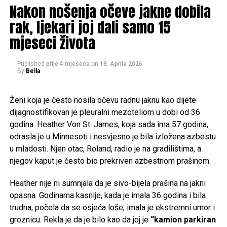
Dragan Balta, koji još nekoliko godina radi u Švicarskoj, ali
Nakon nošenja očeve jakne dobila
već sada sanja o povratku. Njegova ideja cijelom projektu
rak, ljekari joj dali samo 15
daje dodatnu dimenziju.
mjeseci života
“Ovdje bih proizvodio vrhunski pjenušac koji bi nosio ime
sela, Postinje”, otkriva Dragan, uvjeren da ovaj kraj ima
Published
prije 4 mjeseca
on
18. Aprila 2026.
By
Bella
puno veći potencijal nego što se danas čini.
Iako sličan model haljine ovog brenda košta oko 4.500
Dok oni planiraju budućnost, njihova djeca već sada rado
Ženi koja je često nosila očevu radnu jaknu kao dijete
eura, haljina koju je dizajnerica odabrala za vjenčanje
dolaze u Postinje na odmor. Upravo u njima vide nastavak
dijagnostifikovan je pleuralni mezoteliom u dobi od 36
rađena je specijalno po njenim mjerama i željama te je
priče i nadu da će se i drugi, raseljeni diljem svijeta, jednog
godina. Heather Von St. James, koja sada ima 57 godina,
cijena ove kreacije dostigla 8.000 eura.
dana vratiti. Ako ne prije, onda barem u mirovin
odrasla je u Minnesoti i nesvjesno je bila izložena azbestu
Svoj skupocjeni vjenčani look upotpunila je s Dior
u mladosti. Njen otac, Roland, radio je na gradilištima, a
sandalama od 1.050 eura i bisernim naušnicama koje su
njegov kaput je često bio prekriven azbestnom prašinom.
koštale nešto manje od 1.000 eura.
Post
Share
Share
Heather nije ni sumnjala da je sivo-bijela prašina na jakni
opasna. Godinama kasnije, kada je imala 36 godina i bila
Tweet
Share
trudna, počela da se osjeća loše, imala je ekstremni umor i
groznicu. Rekla je da je bilo kao da joj je
“kamion parkiran
Mail