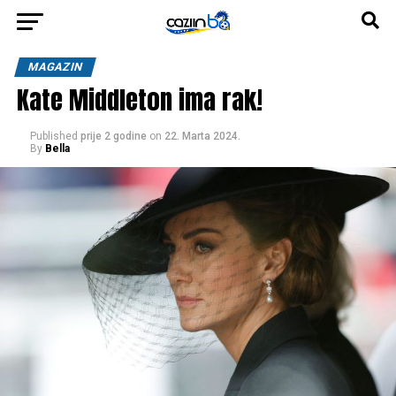
MAGAZIN
Kate Middleton ima rak!
Published
prije 2 godine
on
22. Marta 2024.
By
Bella