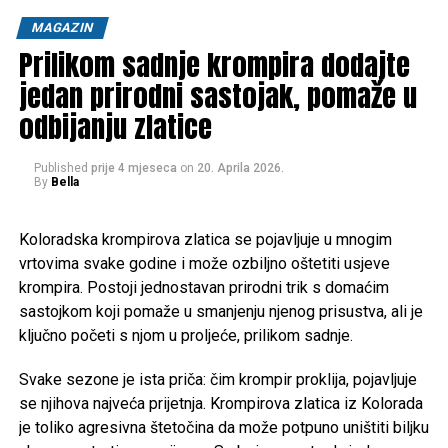
Bumburet, Rumbur i Birir u Hindukuša, poznati su po svojoj
MAGAZIN
izrazitoj animističkoj, politeističkoj kulturi i živopisnoj,
Prilikom sadnje krompira dodajte
šarenoj odjeći, što ih izdvaja od većinskog muslimanskog
jedan prirodni sastojak, pomaže u
stanovništva.
odbijanju zlatice
Ključni aspekti naroda Kalaš:
Published
prije 4 mjeseca
on
20. Aprila 2026.
Kultura i religija:
Kalaši praktikuju drevnu religiju koja
By
Bella
uključuje obožavanje predaka, duhove prirode i žrtve. Oni
održavaju jedinstvenu, često pogrešno shvaćenu kulturu,
Koloradska krompirova zlatica se pojavljuje u mnogim
koja uključuje fokus na koncepte “čistog” i “nečistog”.
vrtovima svake godine i može ozbiljno oštetiti usjeve
krompira. Postoji jednostavan prirodni trik s domaćim
Kulturne prakse:
Kalaši imaju jedinstvenu i živopisnu
sastojkom koji pomaže u smanjenju njenog prisustva, ali je
kulturu u kojoj slave i obožavaju prirodu kroz pjesmu, ples i
ključno početi s njom u proljeće, prilikom sadnje.
žrtve. Žene igraju značajnu ulogu i imaju visok status u
svojoj zajednici.
Svake sezone je ista priča: čim krompir proklija, pojavljuje
se njihova najveća prijetnja. Krompirova zlatica iz Kolorada
Položaj:
Kalaši se nalaze u okrugu Chitral u provinciji
je toliko agresivna štetočina da može potpuno uništiti biljku
Khyber Pakhtunkhwa u Pakistanu, tačnije u tri doline: