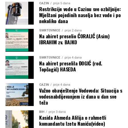
CAZIN
prije 5 dana
Restrikcije vode u Cazinu sve ozbiljnije:
“Nekad ljudi kažu da bi sve trebalo biti super kada se
Mještani pojedinih naselja bez vode i po
preživi rak”,
rekla je dodavši da postoji mnogo fizičkih
nekoliko dana
stvari koje se dešavaju nakon operacija.
SMRTOVNICE
prije 2 dana
Na ahiret preselio ĆORALIĆ (Asim)
“Lako se zadišem i lako se umorim. Imam smrznuto
IBRAHIM zv. BAJKO
rame i ne mogu pravilno otvoriti lijevu ruku. Doktori
rijetko viđaju pacijente koji žive ovoliko dugo nakon
mezotelioma. Kažu da je u mom slučaju rijetkost biti
SMRTOVNICE
prije 4 dana
Na ahiret preselila ĐOGIĆ (rođ.
ovdje 20 godina”,
kaže Heather Von St. James.
Topčagić) HASEDA
Dvadeset godina kasnije, još uvijek je živa. Kaže da njen
slučaj daje ljudima nadu da se rak može preživjeti i da nas
CAZIN
prije 4 dana
Važno obavještenje Vodovoda: Situacija s
lijekovi mogu izliječiti.
vodosnabdijevanjem iz dana u dan sve
teža
Post
Share
Share
BIH
prije 3 dana
Tweet
Share
Kasida Ahmeda Alilija o rahmetli
komandantu Izetu Naniću(video)