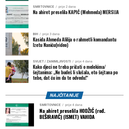
SMRTOVNICE
prije 2 dana
Na ahiret preselila KAPIĆ (Mehmeda) MERSIJA
BIH
prije 3 dana
Kasida Ahmeda Alilija o rahmetli komandantu
Izetu Naniću(video)
SVIJET / ZANIMLJIVOSTI
prije 4 dana
Kako djeci ne treba pričati o melekima/
šejtanima: „Ne budeš li slušala, eto šejtana po
tebe, dat ću im da te odvedu!“
Njen otac je umro 2014. godine od raka bubrega, za koji
NAJČITANIJE
ljekari vjeruju da je možda povezan s izloženošću azbestu.
SMRTOVNICE
prije 4 dana
Na ahiret preselila HODŽIĆ (rođ.
Iako je preživjela, život s jednim plućnim krilom i dalje joj
BEŠIRAVIĆ) (ISMET) VAHIDA
uzrokuje svakodnevne izazove, jer lako ostaje bez daha,
ne može trčati i bori se s podizanjem teških tereta.