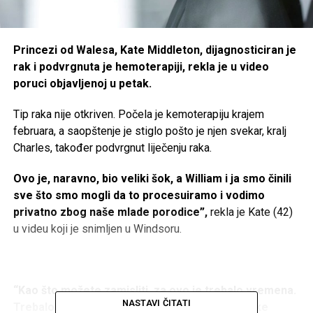
Princezi od Walesa, Kate Middleton, dijagnosticiran je
rak i podvrgnuta je hemoterapiji, rekla je u video
poruci objavljenoj u petak.
Tip raka nije otkriven. Počela je kemoterapiju krajem
februara, a saopštenje je stiglo pošto je njen svekar, kralj
Charles, također podvrgnut liječenju raka.
Ovo je, naravno, bio veliki šok, a William i ja smo činili
sve što smo mogli da to procesuiramo i vodimo
privatno zbog naše mlade porodice”,
rekla je Kate (42)
u videu koji je snimljen u Windsoru.
“Kao što možete zamisliti, za ovo je trebalo vremena.
NASTAVI ČITATI
Trebalo mi je vremena da se oporavim od velike