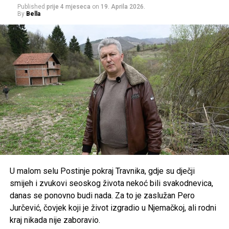
Published
prije 4 mjeseca
on
19. Aprila 2026.
Podsjetimo, Melina se jučer udala za britanskog
By
Bella
biznismena, a formalna ceremonija vjenčanja je održana u
Monaku. Nakon toga par je jahtom doplovio do Portofina
gdje je u večernjim satima počelo i slavlje koje će trajati tri
dana.
Post
Share
Share
Tweet
Share
Mail
U malom selu Postinje pokraj Travnika, gdje su dječji
smijeh i zvukovi seoskog života nekoć bili svakodnevica,
danas se ponovno budi nada. Za to je zaslužan Pero
Jurčević, čovjek koji je život izgradio u Njemačkoj, ali rodni
kraj nikada nije zaboravio.