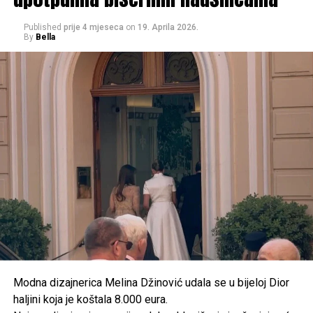
Published
prije 4 mjeseca
on
19. Aprila 2026.
By
Bella
Modna dizajnerica Melina Džinović udala se u bijeloj Dior
haljini koja je koštala 8.000 eura.
Od Postinja želi stvoriti turističko