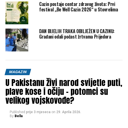
(@KensingtonRoyal)
Cazin postaje centar zdravog života: Prvi
festival „Be Well Cazin 2026“ u Stovrelima
March 22, 2024
DAN BIJELIH TRAKA OBILJEŽEN U CAZINU:
“Međutim, testovi nakon operacije su otkrili da je rak
Građani odali počast žrtvama Prijedora
bio prisutan. Moj medicinski tim je stoga savjetovao
da se podvrgnem preventivnoj kemoterapiji i sada
sam u ranoj fazi tog liječenja”,
navela je britanska
princeza u video poruci.
MAGAZIN
U vrijeme princezine operacije, Kensingtonska palača je
U Pakistanu živi narod svijetle puti,
rekla da njeno stanje nije bilo kancerogeni.
Palata je od
tada dala malo informacija o njenom stanju.
plave kose i očiju – potomci su
velikog vojskovođe?
Post
Share
Share
Tweet
Share
Published
prije 3 mjeseca
on
29. Aprila 2026.
By
Bella
Mail