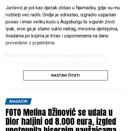
Jurčević je još kao dječak otišao u Njemačku, gdje su mu
roditelji već radili. Ondje je odrastao, izgradio uspješan
posao i imao veliku kuću u Augsburgu te siguran život.
Ipak, srce ga je stalno vuklo natrag, mirisima djetinjstva,
livadama po kojima je trčao i uspomenama na dane
provedene s prijateljima.
Nakon rata Postinje je, kao i mnoga sela u Bosni i
Hercegovini, gotovo opustjelo. Nekadašnji susjedi,
raseljeni po svijetu, počeli su prodavati kuće i imanja. Tada
NASTAVI ČITATI
je Pero donio životnu odluku: prodao je kuću u Njemačkoj i
sav novac uložio u rodni kraj.
“Kupio sam ono što je nekoć bilo naše, kuće, livade, šume i
MAGAZIN
njive. Gotovo pola sela danas je ponovno u jednim rukama,
FOTO Melina Džinović se udala u
ali s ciljem da ono opet oživi”, priča Pero, pokazujući
prostranstva na kojima je kao dječak čuvao krave.
Dior haljini od 8.000 eura, izgled
upotpunila bisernim naušnicama