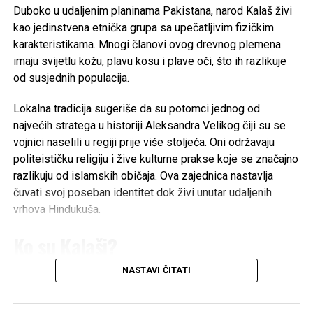
Duboko u udaljenim planinama Pakistana, narod Kalaš živi
kao jedinstvena etnička grupa sa upečatljivim fizičkim
POVEZANE TEME:
CAZIN
KATE MIDDLETON
RAK
karakteristikama. Mnogi članovi ovog drevnog plemena
UP NEXT
imaju svijetlu kožu, plavu kosu i plave oči, što ih razlikuje
Očistite stakla na tuš kabini u par sekundi: Potreban
od susjednih populacija.
vam je samo jedan sastojak
DON'T MISS
Lokalna tradicija sugeriše da su potomci jednog od
VIDEO Djeluje kao potpuni kaos, ali funkcionira: Ovo je
najvećih stratega u historiji Aleksandra Velikog čiji su se
čarobni kružni tok
vojnici naselili u regiji prije više stoljeća. Oni održavaju
politeističku religiju i žive kulturne prakse koje se značajno
razlikuju od islamskih običaja. Ova zajednica nastavlja
čuvati svoj poseban identitet dok živi unutar udaljenih
vrhova Hindukuša.
Ko su Kalaši?
NASTAVI ČITATI
Kalaši su jedinstvena autohtona etnička manjina koja govori
dardski jezik
, a broji otprilike 3.000 do 7.500 ljudi u
pakistanskom okrugu Chitral. Naseljavajući doline