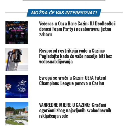
operacije kako bih započela liječenje”,
kazala je
princeza.
MOŽDA ĆE VAS INTERESOVATI
Večeras u Oaza Bare Cazin: DJ DeeDeeBoii
Rak je otkriven u postoperativnim testovima nakon njene
donosi Foam Party i nezaboravnu ljetnu
abdominalne operacije sredinom januara.
zabavu
“U to vrijeme se mislilo da moje stanje nije
Raspored restrikcija vode u Cazinu:
kancerogeni.
Operacija je bila uspješna”,
rekla je Kate.
Pogledajte kada će vaše naselje biti bez
vodosnabdijevanja
A message from
Catherine, The Princess of
Evropa se vraća u Cazin: UEFA Futsal
Wales
Champions League ponovo u Cazinu
pic.twitter.com/5LQT1qGarK
VANREDNE MJERE U CAZINU: Građani
— The Prince and Princess
ogorčeni zbog najavljenih svakodnevnih
isključenja vode
of Wales