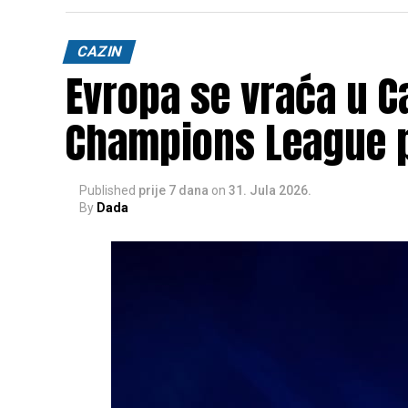
CAZIN
Evropa se vraća u Ca
Champions League 
Published
prije 7 dana
on
31. Jula 2026.
By
Dada