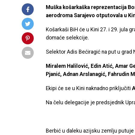
Muška košarkaška reprezentacija Bo
aerodroma Sarajevo otputovala u Kin
Košarkaši BiH će u Kini 27. i 29. jula 
domaće selekcije.
Selektor Adis Bećiragić na put u grad 
Miralem Halilović, Edin Atić, Amar G
Pjanić, Adnan Arslanagić, Fahrudin Man
Ekipi će se u Kini naknadno priključiti
A
Na čelu delegacije je predsjednik Up
Berbić u daleku azijsku zemlju putuj