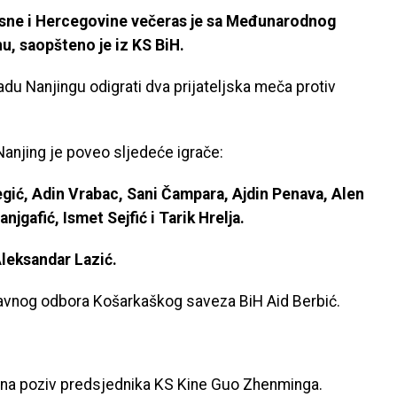
sne i Hercegovine večeras je sa Međunarodnog
u, saopšteno je iz KS BiH.
gradu Nanjingu odigrati dva prijateljska meča protiv
Nanjing je poveo sljedeće igrače:
egić, Adin Vrabac, Sani Čampara, Ajdin Penava, Alen
jgafić, Ismet Sejfić i Tarik Hrelja.
leksandar Lazić.
ravnog odbora Košarkaškog saveza BiH Aid Berbić.
e na poziv predsjednika KS Kine Guo Zhenminga.