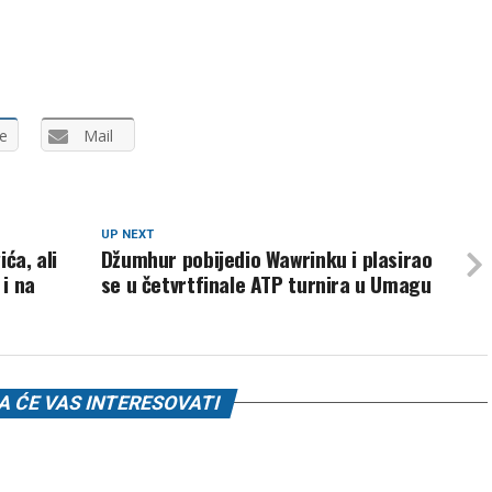
e
Mail
UP NEXT
ća, ali
Džumhur pobijedio Wawrinku i plasirao
 i na
se u četvrtfinale ATP turnira u Umagu
 ĆE VAS INTERESOVATI