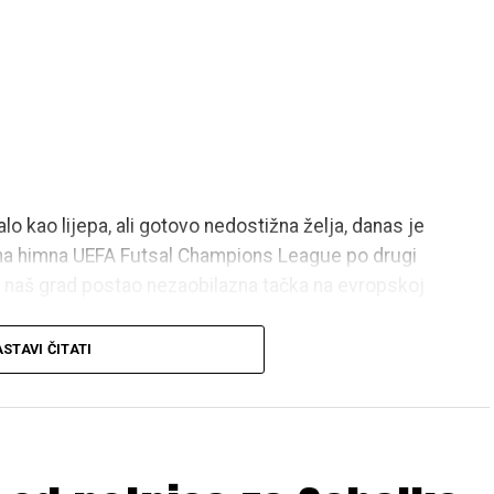
o kao lijepa, ali gotovo nedostižna želja, danas je
na himna UEFA Futsal Champions League po drugi
e naš grad postao nezaobilazna tačka na evropskoj
STAVI ČITATI
vo je priča o ljudima koji nisu pristali na to da im
rad”. Priča o viziji, predanom radu, zajedništvu i
pska sportska historija.
anovnika, već ljudima koji ga predstavljaju,