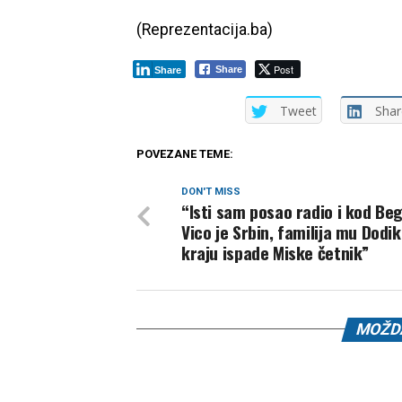
(Reprezentacija.ba)
Post
Share
Share
Tweet
Shar
POVEZANE TEME:
DON'T MISS
“Isti sam posao radio i kod Begi
Vico je Srbin, familija mu Dodik
kraju ispade Miske četnik”
MOŽDA