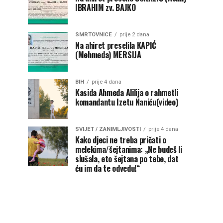
IBRAHIM zv. BAJKO
SMRTOVNICE
prije 2 dana
Na ahiret preselila KAPIĆ
(Mehmeda) MERSIJA
BIH
prije 4 dana
Kasida Ahmeda Alilija o rahmetli
komandantu Izetu Naniću(video)
SVIJET / ZANIMLJIVOSTI
prije 4 dana
Kako djeci ne treba pričati o
melekima/šejtanima: „Ne budeš li
slušala, eto šejtana po tebe, dat
ću im da te odvedu!“