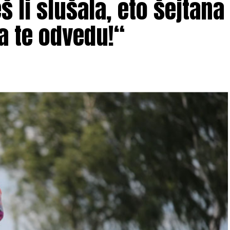
 li slušala, eto šejtana
a te odvedu!“