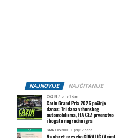
NAJNOVIJE
NAJČITANIJE
CAZIN
prije 1 dan
Cazin Grand Prix 2026 počinje
danas: Tri dana vrhunskog
automobilizma, FIA CEZ prvenstvo
i bogata nagradna igra
SMRTOVNICE
prije 2 dana
Na ahiret preselio ĆORALIĆ (Asim)