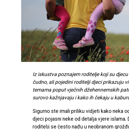
Iz iskustva poznajem roditelje koji su djec
čudno, ali pojedini roditelji djeci prikazu
temama poput vječnih džehennemskih patnj
surovo kažnjavaju i kako ih čekaju u kaburu, 
Sigurno ste imali priliku vidjeti kako neka 
djeci pojasni neke od detalja vjere islama. 
roditelji se često nađu u neobranom grožđu,