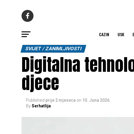
CAZIN
USK
SVIJET / ZANIMLJIVOSTI
Digitalna tehno
djece
Published
prije 2 mjeseca
on
10. Juna 2026.
By
Serhatlija