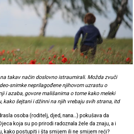
u na takav način doslovno istraumirali. Možda zvuči
ju video-snimke neprilagođene njihovom uzrastu o
i i azaba, govore mališanima o tome kako meleki
kako šejtani i džinni na njih vrebaju svih strana, itd
odrasla osoba (roditelj, djed, nana…) pokušava da
Djeca koja su po prirodi radoznala žele da znaju, a i
 kako postupiti i šta smijem ili ne smijem reći?