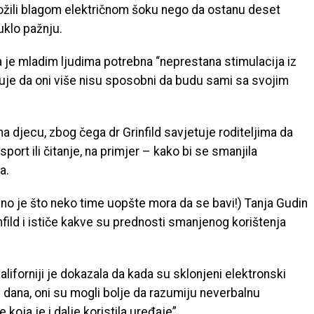
zložili blagom električnom šoku nego da ostanu deset
uklo pažnju.
a je mladim ljudima potrebna “neprestana stimulacija iz
zuje da oni više nisu sposobni da budu sami sa svojim
 djecu, zbog čega dr Grinfild savjetuje roditeljima da
ort ili čitanje, na primjer – kako bi se smanjila
a.
žno je što neko time uopšte mora da se bavi!) Tanja Gudin
fild i ističe kakve su prednosti smanjenog korištenja
liforniji je dokazala da kada su sklonjeni elektronski
 dana, oni su mogli bolje da razumiju neverbalnu
oja je i dalje koristila uređaje”.