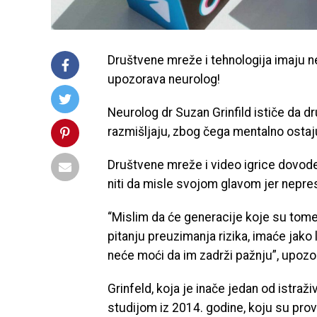
Društvene mreže i tehnologija imaju n
upozorava neurolog!
Neurolog dr Suzan Grinfild ističe da 
razmišljaju, zbog čega mentalno ostaj
Društvene mreže i video igrice dovod
niti da misle svojom glavom jer nepres
“Mislim da će generacije koje su tome
pitanju preuzimanja rizika, imaće jako l
neće moći da im zadrži pažnju”, upozo
Grinfeld, koja je inače jedan od istraži
studijom iz 2014. godine, koju su provel