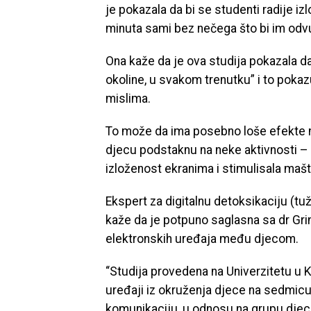
je pokazala da bi se studenti radije i
minuta sami bez nečega što bi im odv
Ona kaže da je ova studija pokazala d
okoline, u svakom trenutku” i to poka
mislima.
To može da ima posebno loše efekte na
djecu podstaknu na neke aktivnosti – sp
izloženost ekranima i stimulisala mašt
Ekspert za digitalnu detoksikaciju (tu
kaže da je potpuno saglasna sa dr Grin
elektronskih uređaja među djecom.
“Studija provedena na Univerzitetu u Ka
uređaji iz okruženja djece na sedmicu
komunikaciju, u odnosu na grupu djece k