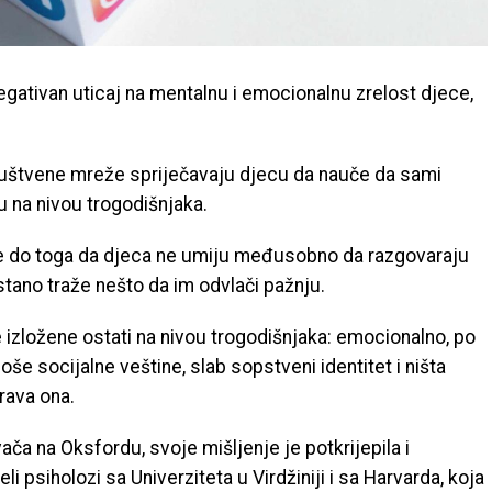
egativan uticaj na mentalnu i emocionalnu zrelost djece,
društvene mreže spriječavaju djecu da nauče da sami
u na nivou trogodišnjaka.
e do toga da djeca ne umiju međusobno da razgovaraju
tano traže nešto da im odvlači pažnju.
 izložene ostati na nivou trogodišnjaka: emocionalno, po
oše socijalne veštine, slab sopstveni identitet i ništa
rava ona.
vača na Oksfordu, svoje mišljenje je potkrijepila i
i psiholozi sa Univerziteta u Virdžiniji i sa Harvarda, koja