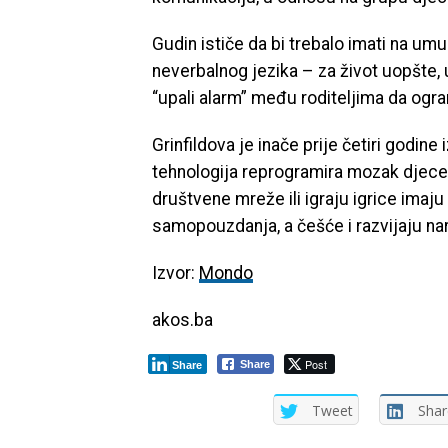
Gudin ističe da bi trebalo imati na u
neverbalnog jezika – za život uopšte, u
“upali alarm” među roditeljima da ogra
Grinfildova je inače prije četiri godine
tehnologija reprogramira mozak djece.
društvene mreže ili igraju igrice imaju
samopouzdanja, a češće i razvijaju nar
Izvor:
Mondo
akos.ba
Post
Share
Share
Tweet
Shar