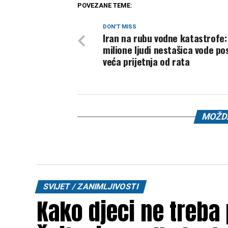
POVEZANE TEME:
DON'T MISS
Iran na rubu vodne katastrofe:
milione ljudi nestašica vode po
veća prijetnja od rata
MOŽDA
SVIJET / ZANIMLJIVOSTI
Kako djeci ne treba