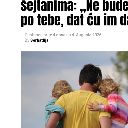
šejtanima: „Ne budeš
po tebe, dat ću im d
Published
prije 4 dana
on
4. Augusta 2026.
By
Serhatlija