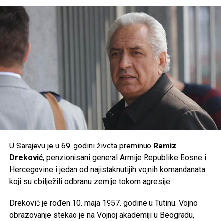
suncu u najtoplijem dijelu dana, unose dovoljno tečnosti i
prate preporuke nadležnih službi, jer će naredni dani
donijeti ekstremne ljetne vrućine kakve se rijetko bilježe.
Post
Share
Share
Tweet
Share
Mail
U Sarajevu je u 69. godini života preminuo
Ramiz
Dreković
, penzionisani general Armije Republike Bosne i
Hercegovine i jedan od najistaknutijih vojnih komandanata
koji su obilježili odbranu zemlje tokom agresije.
Dreković je rođen 10. maja 1957. godine u Tutinu. Vojno
obrazovanje stekao je na Vojnoj akademiji u Beogradu,