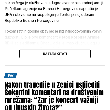
nakon čega je službovao u Jugoslavenskoj narodnoj armiji.
Početkom agresije na Bosnu i Hercegovinu napustio je
JNA i stavio se na raspolaganje Teritorijalnoj odbrani
Republike Bosne i Hercegovine.
Tokom ratnih godina obavljao je niz najodgovornijih vojnih
dužnosti. Bio je prvi komandant
Petog korpusa Armije
RBiH
sa sjedištem u Bihaću, gdje je imao ključnu ulogu u
organizaciji odbrane Bosanske krajine. Kasnije je preuzeo
NASTAVI ČITATI
komandu nad
Četvrtim korpusom Armije RBiH
u
Mostaru, a obavljao je i dužnost načelnika Uprave za
politička pitanja Generalštaba Armije RBiH.
BIH
Za doprinos u odbrani Bosne i Hercegovine odlikovan je
Nakon tragedije u Zenici uslijedili
brojnim vojnim i državnim priznanjima te je ostao upamćen
kao jedan od ključnih stratega u organizaciji i razvoju Armije
šokantni komentari na društvenim
Republike Bosne i Hercegovine.
mrežama: “Zar je koncert važniji
od ljudskih života?”
Vijest o njegovoj smrti s tugom je primio i general
Nedžad