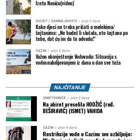
Izetu Naniću(video)
SVIJET / ZANIMLJIVOSTI
prije 2 dana
Kako djeci ne treba pričati o melekima/
šejtanima: „Ne budeš li slušala, eto šejtana po
tebe, dat ću im da te odvedu!“
CAZIN
prije 2 dana
Važno obavještenje Vodovoda: Situacija s
vodosnabdijevanjem iz dana u dan sve teža
NAJČITANIJE
SMRTOVNICE
prije 2 dana
Na ahiret preselila HODŽIĆ (rođ.
BEŠIRAVIĆ) (ISMET) VAHIDA
CAZIN
prije 4 dana
Restrikcije vode u Cazinu sve ozbiljnije: