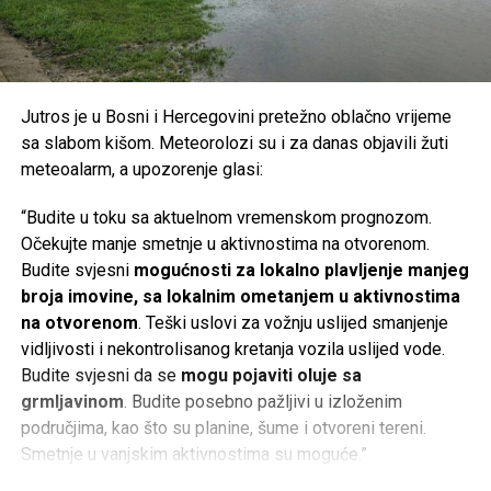
Jutros je u Bosni i Hercegovini pretežno oblačno vrijeme
sa slabom kišom. Meteorolozi su i za danas objavili žuti
meteoalarm, a upozorenje glasi:
“Budite u toku sa aktuelnom vremenskom prognozom.
Očekujte manje smetnje u aktivnostima na otvorenom.
Budite svjesni
mogućnosti za lokalno plavljenje manjeg
broja imovine, sa lokalnim ometanjem u aktivnostima
na otvorenom
. Teški uslovi za vožnju uslijed smanjenje
vidljivosti i nekontrolisanog kretanja vozila uslijed vode.
Budite svjesni da se
mogu pojaviti oluje sa
grmljavinom
. Budite posebno pažljivi u izloženim
područjima, kao što su planine, šume i otvoreni tereni.
Smetnje u vanjskim aktivnostima su moguće.”