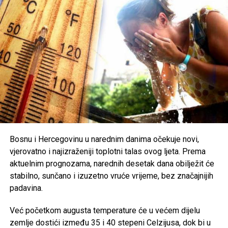
Zbog ekstremno visokih temperatura, nadležni pozivaju
građane na dodatni oprez. Preporučuje se redovna
hidratacija, izbjegavanje boravka na otvorenom u
najtoplijem dijelu dana, nošenje lagane i svijetle odjeće te
zaštita od direktnog sunčevog zračenja.
Poseban oprez savjetuje se
starijim osobama, djeci,
hroničnim bolesnicima i svima koji rade na otvorenom
,
uz preporuku da se pridržavaju savjeta ljekara i, ukoliko je
moguće, borave u rashlađenim prostorijama tokom
najtoplijeg dijela dana.
Bosnu i Hercegovinu u narednim danima očekuje novi,
vjerovatno i najizraženiji toplotni talas ovog ljeta. Prema
Post
Share
Share
aktuelnim prognozama, narednih desetak dana obilježit će
stabilno, sunčano i izuzetno vruće vrijeme, bez značajnijih
Tweet
Share
padavina.
Mail
Već početkom augusta temperature će u većem dijelu
zemlje dostići između 35 i 40 stepeni Celzijusa, dok bi u