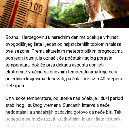
ljudskih života i tragedije koja je pogodila cijelu zajednicu.
Organizatori Zenica Summer Festa poručili su da je odluka
o otkazivanju donesena iz poštovanja prema nastradalima i
njihovim porodicama, naglašavajući da će prilika za muziku
i zabavu uvijek biti, dok izgubljeni životi ne mogu biti
Bosnu i Hercegovinu u narednim danima očekuje vrhunac
vraćeni.
ovogodišnjeg ljeta i jedan od najizraženijih toplotnih talasa
ove sezone. Prema aktuelnim meteorološkim prognozama,
Brojni građani podržali su ovu odluku, ističući da u
posljednji dani jula označit će početak naglog porasta
trenucima kolektivne tuge solidarnost i suosjećanje moraju
temperatura, dok će prva dekada avgusta donijeti
biti ispred svih drugih interesa.
ekstremne vrućine sa dnevnim temperaturama koje će u
pojedinim krajevima dosezati, pa čak i prelaziti 40 stepeni
Rasprava koja se razvila na društvenim mrežama još
Celzijusa.
jednom je pokazala koliko je važno njegovati kulturu
empatije, poštovanja i odgovornosti, posebno u trenucima
Uz visoke temperature, od utorka nas očekuje i duži period
kada cijela zajednica dijeli bol zbog nenadoknadivog
stabilnog i sušnog vremena. Sunčanih intervala neće
gubitka.
nedostajati, a značajnijih padavina gotovo da neće biti. Tek
ponegdje se može razviti kratkotrajan lokalni ljetni pljusak,
ali on neće imati veći uticaj na ukupnu vremensku sliku.