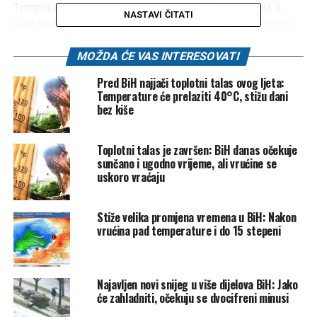
Temperature zraka izmjerene u 8 sati (°C): Bjelašnica 3;
NASTAVI ČITATI
Ivan Sedlo i Sokolac 9; Livno i Sanski Most 10; Bugojno i
Tuzla 11; Jajce, Sarajevo i Široki Brijeg 12; Bihać, Bijeljina i
MOŽDA ĆE VAS INTERESOVATI
Zenica 13; Banja Luka, Brčko, Trebinje i Zvornik 14; Mostar
15°C.
Pred BiH najjači toplotni talas ovog ljeta:
Temperature će prelaziti 40°C, stižu dani
Bioprognoza:
Biometeorološke prilike bit će relativno
bez kiše
nepovoljne, uz promjenjive i nestabilne vremenske uvjete.
Za osobe osjetljive na vremenske uvjete, poput
Toplotni talas je završen: BiH danas očekuje
meteoropata, moguće su tegobe u obliku glavobolje,
sunčano i ugodno vrijeme, ali vrućine se
smanjene koncentracije i opće slabosti. Hroničnim
uskoro vraćaju
bolesnicima savjetuje se izbjegavanje napora. Tokom dana,
uz oblačno vrijeme i padavine praćene grmljavinom, ne
Stiže velika promjena vremena u BiH: Nakon
preporučuje se boravak na otvorenom.
vrućina pad temperature i do 15 stepeni
Danas u Bosni i Hercegovini
pretežno oblačno i
nestabilno vrijeme sa kišom, pljuskovima i grmljavinom. U
Najavljen novi snijeg u više dijelova BiH: Jako
drugoj polovini dana širom zemlje su izgledni i jači lokalni
će zahladniti, očekuju se dvocifreni minusi
pljuskovi. Vjetar slab do umjerene jačine, u Bosni sjevernog