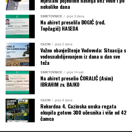
Mještani pojedinih naselja bez vode i po
nekoliko dana
SMRTOVNICE
prije 3 dana
Na ahiret preselila ĐOGIĆ (rođ.
Topčagić) HASEDA
CAZIN
prije 2 dana
Važno obavještenje Vodovoda: Situacija s
vodosnabdijevanjem iz dana u dan sve
teža
SMRTOVNICE
prije 14 sati
Na ahiret preselio ĆORALIĆ (Asim)
IBRAHIM zv. BAJKO
CAZIN
prije 4 dana
Rekordna 4. Cazinska unska regata
okupila gotovo 300 učesnika i više od 42
čamca