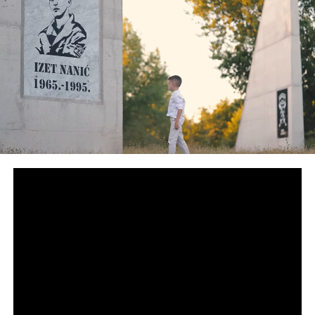
jugu zemlje do 13°C. Najviša dnevna temperatura zraka
uglavnom između 11 i 16°C, na jugu zemlje do 20°C.
U nedjelju
u Bosni i Hercegovini pretežno oblačno vrijeme.
Prije podne rijetko može pasti malo kiše. U većem dijelu
zemlje lokalni pljuskovi se očekuju u drugoj polovini dana.
U sjevernim područjima bez padavina. Vjetar slab do
umjerene jačine sjevernog i sjeveroistočnog smjera.
Najniža jutarnja temperatura zraka većinom između 6 i
11°C, na jugu zemlje do 13°C. Najviša dnevna temperatura
zraka uglavnom između 14 i 18°C, na jugu zemlje od 20 do
24°C.
U ponedjeljak
u Bosni i Hercegovini pretežno oblačno i
nestabilno vrijeme sa kišom i pljuskovima. Vjetar slab
istočnog i sjeveroistočnog smjera. Najniža jutarnja
temperatura zraka većinom između 5 i 10°C, na jugu
zemlje do 13°C. Najviša dnevna temperatura zraka
uglavnom između 16 i 22°C, javlja
Federalni