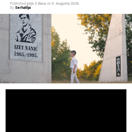
Published
prije 2 dana
on
4. Augusta 2026.
By
Serhatlija