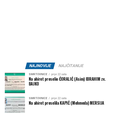
sedmice obilježene intenzivnim vrućinama, obiljem sunca i
dugotrajnom sušom, a ozbiljnije osvježenje i značajnije
padavine za sada nisu na vidiku.
Post
Share
Share
Tweet
Share
Mail
NAJNOVIJE
NAJČITANIJE
SMRTOVNICE
prije 22 sata
Na ahiret preselio ĆORALIĆ (Asim) IBRAHIM zv.
BAJKO
SMRTOVNICE
prije 22 sata
Na ahiret preselila KAPIĆ (Mehmeda) MERSIJA