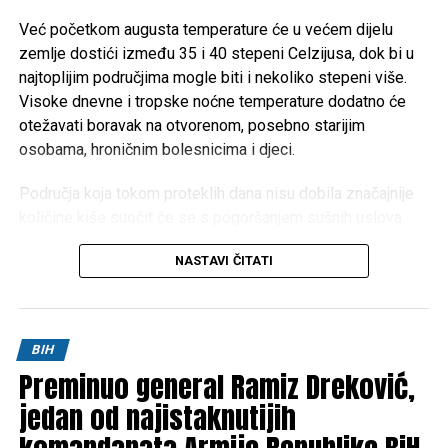
Mail
Već početkom augusta temperature će u većem dijelu
zemlje dostići između 35 i 40 stepeni Celzijusa, dok bi u
najtoplijim područjima mogle biti i nekoliko stepeni više.
Visoke dnevne i tropske noćne temperature dodatno će
otežavati boravak na otvorenom, posebno starijim
osobama, hroničnim bolesnicima i djeci.
Područja koja tokom proteklih dana nisu dobila značajnije
količine kiše suočit će se s pogoršanjem sušnih uslova.
Dugotrajan izostanak padavina mogao bi izazvati ozbiljne
NASTAVI ČITATI
posljedice za poljoprivredu, vodotokove i povećati rizik od
izbijanja šumskih i niskih požara.
Meteorolozi za sada ne mogu sa sigurnošću odrediti kada
BIH
će doći do promjene vremena. Prema trenutnim
Preminuo general Ramiz Dreković,
prognostičkim modelima, toplotni talas će potrajati
najmanje do oko
jedan od najistaknutijih
10. augusta
, ali je riječ o periodu koji je
još uvijek dovoljno udaljen da bi prognoze bile potpuno