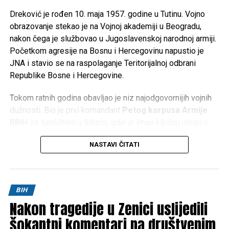
Dreković je rođen 10. maja 1957. godine u Tutinu. Vojno
obrazovanje stekao je na Vojnoj akademiji u Beogradu,
nakon čega je službovao u Jugoslavenskoj narodnoj armiji.
Početkom agresije na Bosnu i Hercegovinu napustio je
JNA i stavio se na raspolaganje Teritorijalnoj odbrani
Republike Bosne i Hercegovine.
Tokom ratnih godina obavljao je niz najodgovornijih vojnih
dužnosti. Bio je prvi komandant
Petog korpusa Armije
RBiH
sa sjedištem u Bihaću, gdje je imao ključnu ulogu u
organizaciji odbrane Bosanske krajine. Kasnije je preuzeo
NASTAVI ČITATI
komandu nad
Četvrtim korpusom Armije RBiH
u
Mostaru, a obavljao je i dužnost načelnika Uprave za
politička pitanja Generalštaba Armije RBiH.
BIH
Za doprinos u odbrani Bosne i Hercegovine odlikovan je
Nakon tragedije u Zenici uslijedili
brojnim vojnim i državnim priznanjima te je ostao upamćen
kao jedan od ključnih stratega u organizaciji i razvoju Armije
šokantni komentari na društvenim