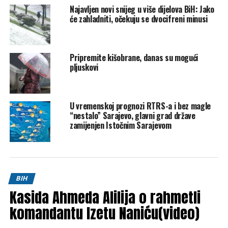
Najavljen novi snijeg u više dijelova BiH: Jako
će zahladniti, očekuju se dvocifreni minusi
Mail
POVEZANE TEME:
PLJUSKOVI
VREMENSKA PROGNOZA
Pripremite kišobrane, danas su mogući
pljuskovi
UP NEXT
Čović u Banjaluci: Važno nastaviti saradnju sa
predstavnicima vlasti u RS-u
DON'T MISS
U vremenskoj prognozi RTRS-a i bez magle
Softić: Vrijeme je za smjenu Čovića i Špirića u Domu
“nestalo” Sarajevo, glavni grad države
naroda PSBiH, Ademović nije neuk
zamijenjen Istočnim Sarajevom
BIH
Kasida Ahmeda Alilija o rahmetli
komandantu Izetu Naniću(video)