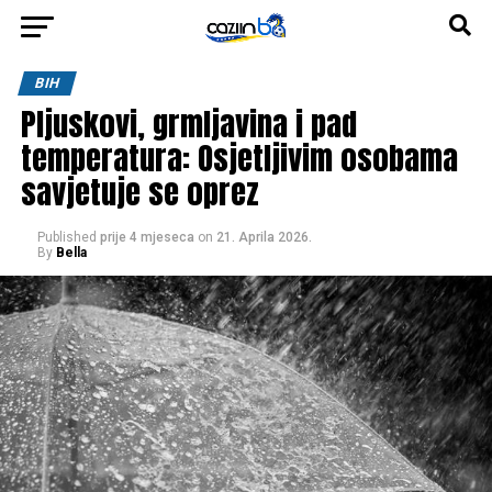
BIH
Pljuskovi, grmljavina i pad
temperatura: Osjetljivim osobama
savjetuje se oprez
Published
prije 4 mjeseca
on
21. Aprila 2026.
By
Bella