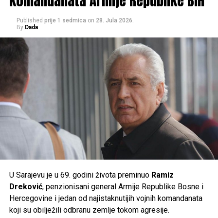
komandanata Armije Republike BiH
pouzdane.
Published
prije 1 sedmica
on
28. Jula 2026.
Građanima se savjetuje da izbjegavaju duži boravak na
By
Dada
suncu u najtoplijem dijelu dana, unose dovoljno tečnosti i
prate preporuke nadležnih službi, jer će naredni dani
donijeti ekstremne ljetne vrućine kakve se rijetko bilježe.
Post
Share
Share
Tweet
Share
Mail
U Sarajevu je u 69. godini života preminuo
Ramiz
Dreković
, penzionisani general Armije Republike Bosne i
Hercegovine i jedan od najistaknutijih vojnih komandanata
koji su obilježili odbranu zemlje tokom agresije.