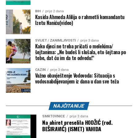
BIH
prije 2 dana
Kasida Ahmeda Alilija o rahmetli komandantu
Izetu Naniću(video)
SVIJET / ZANIMLJIVOSTI
prije 3 dana
Kako djeci ne treba pričati o melekima/
šejtanima: „Ne budeš li slušala, eto šejtana po
tebe, dat ću im da te odvedu!“
CAZIN
prije 3 dana
Važno obavještenje Vodovoda: Situacija s
vodosnabdijevanjem iz dana u dan sve teža
NAJČITANIJE
SMRTOVNICE
prije 3 dana
Na ahiret preselila HODŽIĆ (rođ.
BEŠIRAVIĆ) (ISMET) VAHIDA