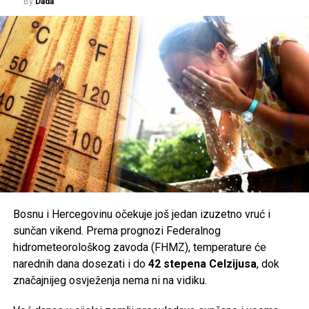
By
Dada
Bosnu i Hercegovinu očekuje još jedan izuzetno vruć i
sunčan vikend. Prema prognozi Federalnog
hidrometeorološkog zavoda (FHMZ), temperature će
narednih dana dosezati i do
42 stepena Celzijusa
, dok
značajnijeg osvježenja nema ni na vidiku.