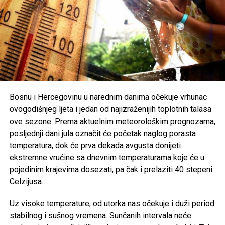
koje njegujemo kao društvo, posebno među mlađim
generacijama. Mnogi smatraju da je zabrinjavajuće kada
otkazani koncert ili festivalski događaj postane važniji od
ljudskih života i tragedije koja je pogodila cijelu zajednicu.
Organizatori Zenica Summer Festa poručili su da je odluka
o otkazivanju donesena iz poštovanja prema nastradalima i
njihovim porodicama, naglašavajući da će prilika za muziku
i zabavu uvijek biti, dok izgubljeni životi ne mogu biti
Bosnu i Hercegovinu u narednim danima očekuje vrhunac
vraćeni.
ovogodišnjeg ljeta i jedan od najizraženijih toplotnih talasa
ove sezone. Prema aktuelnim meteorološkim prognozama,
Brojni građani podržali su ovu odluku, ističući da u
posljednji dani jula označit će početak naglog porasta
trenucima kolektivne tuge solidarnost i suosjećanje moraju
temperatura, dok će prva dekada avgusta donijeti
biti ispred svih drugih interesa.
ekstremne vrućine sa dnevnim temperaturama koje će u
pojedinim krajevima dosezati, pa čak i prelaziti 40 stepeni
Rasprava koja se razvila na društvenim mrežama još
Celzijusa.
jednom je pokazala koliko je važno njegovati kulturu
empatije, poštovanja i odgovornosti, posebno u trenucima
Uz visoke temperature, od utorka nas očekuje i duži period
kada cijela zajednica dijeli bol zbog nenadoknadivog
stabilnog i sušnog vremena. Sunčanih intervala neće
gubitka.