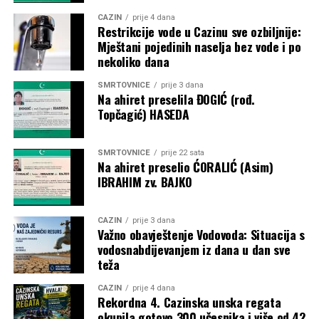
CAZIN
prije 4 dana
Restrikcije vode u Cazinu sve ozbiljnije:
Mještani pojedinih naselja bez vode i po
nekoliko dana
SMRTOVNICE
prije 3 dana
Na ahiret preselila ĐOGIĆ (rođ.
Topčagić) HASEDA
SMRTOVNICE
prije 22 sata
Na ahiret preselio ĆORALIĆ (Asim)
IBRAHIM zv. BAJKO
CAZIN
prije 3 dana
Važno obavještenje Vodovoda: Situacija s
vodosnabdijevanjem iz dana u dan sve
teža
CAZIN
prije 4 dana
Rekordna 4. Cazinska unska regata
okupila gotovo 300 učesnika i više od 42