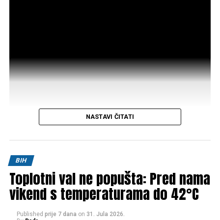
NASTAVI ČITATI
Post
Share
Share
BIH
Toplotni val ne popušta: Pred nama
Tweet
Share
vikend s temperaturama do 42°C
Mail
Published
prije 7 dana
on
31. Jula 2026.