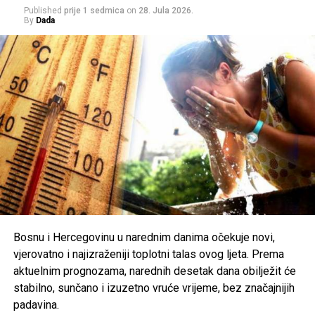
Published
prije 1 sedmica
on
28. Jula 2026.
jugu do
25
), dok će dnevne vrijednosti ponovo dosezati
34
By
Dada
do 40 stepeni
, odnosno do
42 stepena
u Hercegovini.
Zbog ekstremno visokih temperatura, nadležni pozivaju
građane na dodatni oprez. Preporučuje se redovna
hidratacija, izbjegavanje boravka na otvorenom u
najtoplijem dijelu dana, nošenje lagane i svijetle odjeće te
zaštita od direktnog sunčevog zračenja.
Poseban oprez savjetuje se
starijim osobama, djeci,
hroničnim bolesnicima i svima koji rade na otvorenom
,
uz preporuku da se pridržavaju savjeta ljekara i, ukoliko je
moguće, borave u rashlađenim prostorijama tokom
najtoplijeg dijela dana.
Bosnu i Hercegovinu u narednim danima očekuje novi,
vjerovatno i najizraženiji toplotni talas ovog ljeta. Prema
Post
Share
Share
aktuelnim prognozama, narednih desetak dana obilježit će
stabilno, sunčano i izuzetno vruće vrijeme, bez značajnijih
Tweet
Share
padavina.