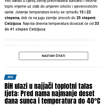
Već danas u cijeloj zemlji preovladava sunčano i veoma
toplo vrijeme uz slab do umjeren istočni i sjeveroistočni
vjetar. Jutarnje temperature kreću se između
15 i 22
stepena
, dok će na jugu zemlje iznositi do
25 stepeni
Celzijusa
. Najviša dnevna temperatura dosezat će od
33
do 41 stepen Celzijusa
.
Ni vikend neće donijeti promjenu vremenskih prilika. U
subotu
će biti sunčano i izrazito vruće, uz dnevne
temperature od
33 do 40 stepeni
, dok će se u
NASTAVI ČITATI
Hercegovini živa u termometru penjati i do
42 stepena
Celzijusa
.
Slično vrijeme očekuje se i u
nedjelju
, kada će maksimalne
BIH
temperature u većem dijelu zemlje iznositi između
34 i 40
BiH ulazi u najjači toplotni talas
stepeni
, a na jugu ponovo do
42 stepena Celzijusa
.
ljeta: Pred nama najmanje deset
Prema trenutnim prognozama, ni početak naredne sedmice
dana sunca i temperatura do 40°C
neće donijeti olakšanje. Nastavit će se sunčano i vrlo toplo
vrijeme, uz jutarnje temperature od
15 do 22 stepena
(na