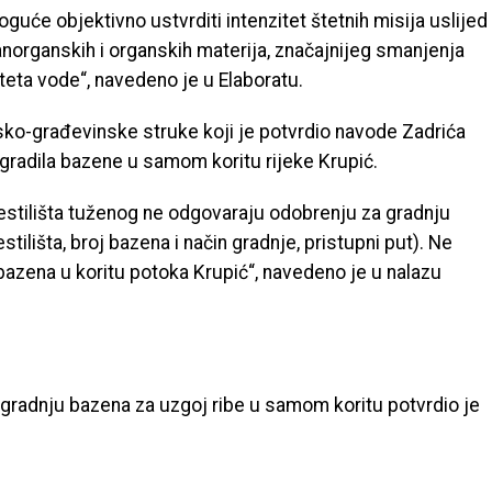
guće objektivno ustvrditi intenzitet štetnih misija uslijed
anorganskih i organskih materija, značajnijeg smanjenja
iteta vode“, navedeno je u Elaboratu.
nsko-građevinske struke koji je potvrdio navode Zadrića
zgradila bazene u samom koritu rijeke Krupić.
estilišta tuženog ne odgovaraju odobrenju za gradnju
tilišta, broj bazena i način gradnje, pristupni put). Ne
bazena u koritu potoka Krupić“, navedeno je u nalazu
izgradnju bazena za uzgoj ribe u samom koritu potvrdio je