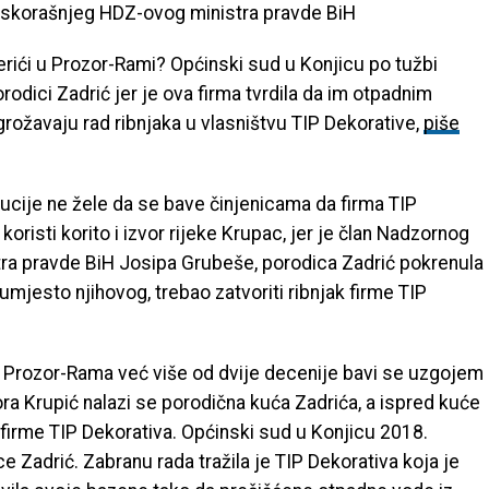
oskorašnjeg HDZ-ovog ministra pravde BiH
Perići u Prozor-Rami? Općinski sud u Konjicu po tužbi
rodici Zadrić jer je ova firma tvrdila da im otpadnim
grožavaju rad ribnjaka u vlasništvu TIP Dekorative,
piše
tucije ne žele da se bave činjenicama da firma TIP
risti korito i izvor rijeke Krupac, jer je član Nadzornog
stra pravde BiH Josipa Grubeše, porodica Zadrić pokrenula
umjesto njihovog, trebao zatvoriti ribnjak firme TIP
ni Prozor-Rama već više od dvije decenije bavi se uzgojem
ra Krupić nalazi se porodična kuća Zadrića, a ispred kuće
k firme TIP Dekorativa. Općinski sud u Konjicu 2018.
e Zadrić. Zabranu rada tražila je TIP Dekorativa koja je