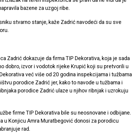
i izlazak na teren inspektorica se pravi da ne vidi da je
apravila bazene za uzgoj ribe.
sniku stvarno stanje, kaže Zadrić navodeći da su sve
oru.
a Zadrić dokazuje da firma TIP Dekorativa, koja je sada
no dobro, izvor i vodotok rijeke Krupić koji su pretvorili u
 Dekorativa već više od 20 godina inspekcijama i tužbama
ništvu porodice Zadrić jer, kako to navode u tužbama i
ibnjaka porodice Zadrić ulaze u njihov ribnjak i uzrokuju
žbe firme TIP Dekorativa bile su neosnovane i odbijane.
da u Konjicu Amra Muratbegović donosi za porodicu
branjuje rad.