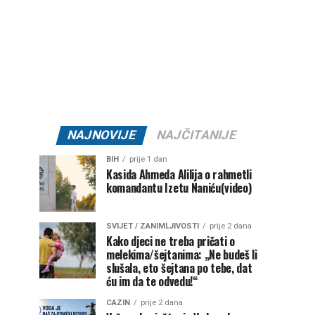
NAJNOVIJE
NAJČITANIJE
BIH
prije 1 dan
Kasida Ahmeda Alilija o rahmetli
komandantu Izetu Naniću(video)
SVIJET / ZANIMLJIVOSTI
prije 2 dana
Kako djeci ne treba pričati o
melekima/šejtanima: „Ne budeš li
slušala, eto šejtana po tebe, dat
ću im da te odvedu!“
CAZIN
prije 2 dana