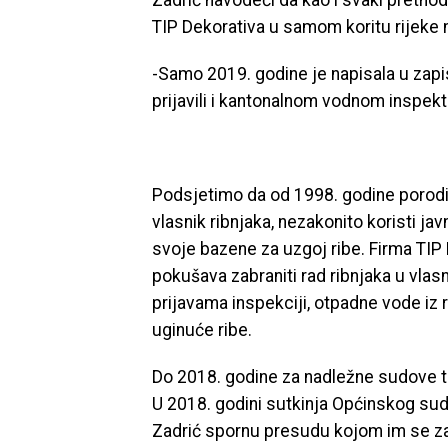
Zadrić navodeći da kao i svaki prethodn
TIP Dekorativa u samom koritu rijeke n
-Samo 2019. godine je napisala u zapi
prijavili i kantonalnom vodnom inspekt
Podsjetimo da od 1998. godine porodic
vlasnik ribnjaka, nezakonito koristi jav
svoje bazene za uzgoj ribe. Firma TIP
pokušava zabraniti rad ribnjaka u vlas
prijavama inspekciji, otpadne vode iz r
uginuće ribe.
Do 2018. godine za nadležne sudove tu
U 2018. godini sutkinja Općinskog su
Zadrić spornu presudu kojom im se za