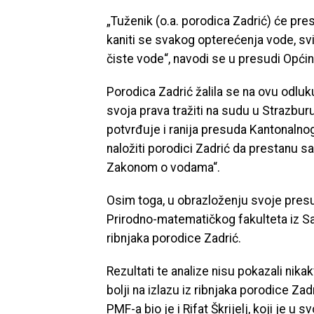
„Tuženik (o.a. porodica Zadrić) će pres
kaniti se svakog opterećenja vode, s
čiste vode“, navodi se u presudi Opći
Porodica Zadrić žalila se na ovu odluku 
svoja prava tražiti na sudu u Strazbur
potvrđuje i ranija presuda Kantonaln
naložiti porodici Zadrić da prestanu s
Zakonom o vodama“.
Osim toga, u obrazloženju svoje presu
Prirodno-matematičkog fakulteta iz Sara
ribnjaka porodice Zadrić.
Rezultati te analize nisu pokazali nika
bolji na izlazu iz ribnjaka porodice Z
PMF-a bio je i Rifat Škrijelj, koji je 