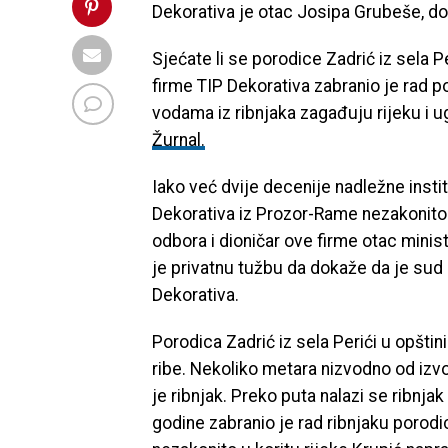
Dekorativa je otac Josipa Grubeše, d
Sjećate li se porodice Zadrić iz sela 
firme TIP Dekorativa zabranio je rad po
vodama iz ribnjaka zagađuju rijeku i u
Žurnal.
Iako već dvije decenije nadležne insti
Dekorativa iz Prozor-Rame nezakonito ko
odbora i dioničar ove firme otac mini
je privatnu tužbu da dokaže da je sud 
Dekorativa.
Porodica Zadrić iz sela Perići u opšti
ribe. Nekoliko metara nizvodno od izvo
je ribnjak. Preko puta nalazi se ribnja
godine zabranio je rad ribnjaku porodic