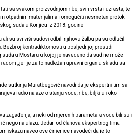
tati sa svakom proizvodnjom ribe, svih vrsta i uzrasta, te
vim otpadnim materijalima i omogućiti nesmetan protok
nskog suda u Konjicu iz 2018. godine.
ali su svi viši sudovi odbili njihovu žalbu pa su odlučili
u. Bezbroj kontradiktornosti u posljednjoj presudi
og suda u Mostaru u kojoj je navedeno da sud ne može
a radom „jer je za to nadležan upravni organ u skladu sa
de sutkinja Muratbegović navodi da je ekspertni tim sa
jeva radio nalaze o stanju vode, ribe, biljki u i oko
kva zagađenja, a neki od mjerenih parametara vode bili su i
adrić nego na ulazu. Jedan od članova ekspertnog tima
u svom iskazu naveo ove činjenice navodeći da je to