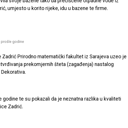
ravila svoje bazene tako da prečišćene otpadne vode iz
ć, umjesto u korito rijeke, idu u bazene te firme.
u prošle godine
 Zadrić Prirodno matematički fakultet iz Sarajeva uzeo je
 utvrđivanja prekomjernih šteta (zagađenja) nastalog
 Dekorativa.
e godine te su pokazali da je neznatna razlika u kvaliteti
ice Zadrić.