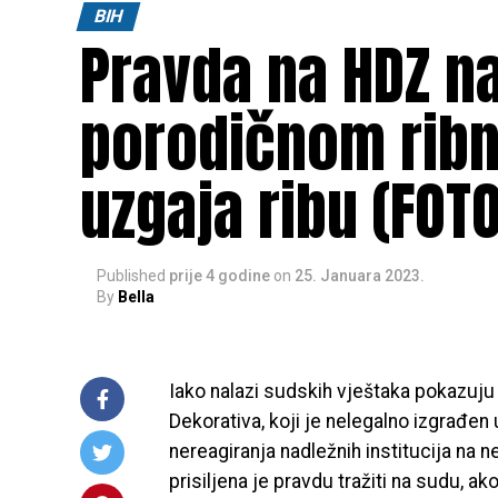
BIH
Pravda na HDZ na
porodičnom ribnj
uzgaja ribu (FOTO
Published
prije 4 godine
on
25. Januara 2023.
By
Bella
Iako nalazi sudskih vještaka pokazuju 
Dekorativa, koji je nelegalno izgrađen 
nereagiranja nadležnih institucija na 
prisiljena je pravdu tražiti na sudu, a