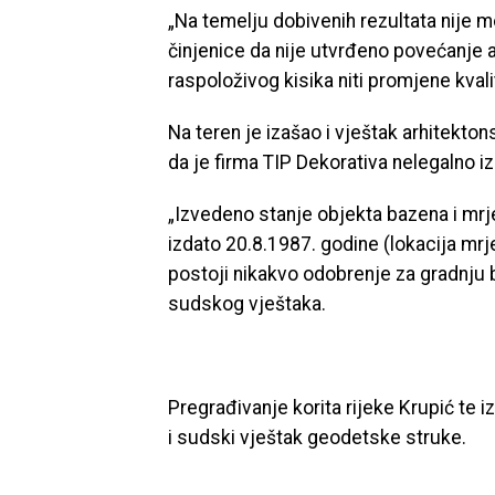
„Na temelju dobivenih rezultata nije mo
činjenice da nije utvrđeno povećanje 
raspoloživog kisika niti promjene kval
Na teren je izašao i vještak arhitekto
da je firma TIP Dekorativa nelegalno i
„Izvedeno stanje objekta bazena i mrj
izdato 20.8.1987. godine (lokacija mrjes
postoji nikakvo odobrenje za gradnju 
sudskog vještaka.
Pregrađivanje korita rijeke Krupić te 
i sudski vještak geodetske struke.