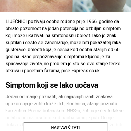
LIJEČNICI pozivaju osobe rođene prije 1966. godine da
obrate pozornost na jedan potencijalno ozbiljan simptom
koji može ukazivati na smrtonosnu bolest. Iako je znak
suptilan i često se zanemaruje, može biti pokazatelj raka
gušterače, bolesti koja je češća kod osoba starijih od 60
godina. Rano prepoznavanje simptoma ključno je za
spašavanje života, no problem je što se ovo stanje teško
otkriva u početnim fazama, piše Express.co.uk.
Simptom koji se lako uočava
Jedan od manje poznatih, ali najjasnijih ranih znakova
upozorenja je žutilo kože ili bjeloočnica, stanje poznato
kao žutica. Prema britanskom NHS-u, žuticu je često lakše
uočiti u očima, osobito kod osoba tamnije puti. Do nje
dolazi zbog nakupljanja tvari zvane bilirubin, što može biti
NASTAVI ČITATI