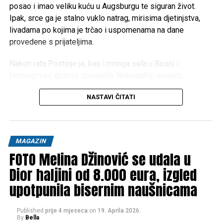
posao i imao veliku kuću u Augsburgu te siguran život.
Ipak, srce ga je stalno vuklo natrag, mirisima djetinjstva,
livadama po kojima je trčao i uspomenama na dane
provedene s prijateljima.
Nakon rata Postinje je, kao i mnoga sela u Bosni i
Hercegovini, gotovo opustjelo. Nekadašnji susjedi,
raseljeni po svijetu, počeli su prodavati kuće i imanja. Tada
NASTAVI ČITATI
je Pero donio životnu odluku: prodao je kuću u Njemačkoj i
sav novac uložio u rodni kraj.
“Kupio sam ono što je nekoć bilo naše, kuće, livade, šume i
MAGAZIN
njive. Gotovo pola sela danas je ponovno u jednim rukama,
FOTO Melina Džinović se udala u
ali s ciljem da ono opet oživi”, priča Pero, pokazujući
prostranstva na kojima je kao dječak čuvao krave.
Dior haljini od 8.000 eura, izgled
upotpunila bisernim naušnicama
Published
prije 4 mjeseca
on
19. Aprila 2026.
By
Bella