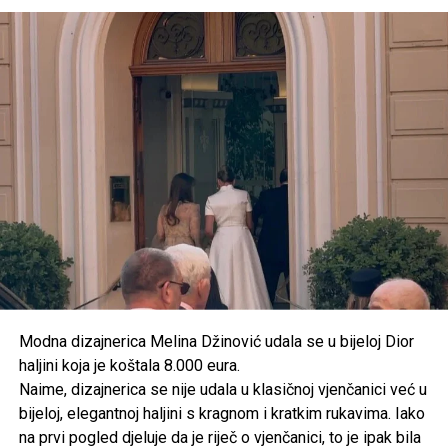
Modna dizajnerica Melina Džinović udala se u bijeloj Dior
haljini koja je koštala 8.000 eura.
Od Postinja želi stvoriti turističko
Naime, dizajnerica se nije udala u klasičnoj vjenčanici već u
odredište
bijeloj, elegantnoj haljini s kragnom i kratkim rukavima. Iako
na prvi pogled djeluje da je riječ o vjenčanici, to je ipak bila