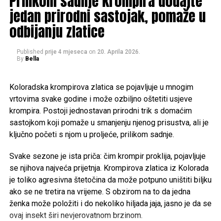
Prilikom sadnje krompira dodajte
šarenoj odjeći, što ih izdvaja od većinskog muslimanskog
Post
Share
Share
jedan prirodni sastojak, pomaže u
stanovništva.
Tweet
Share
odbijanju zlatice
Ključni aspekti naroda Kalaš:
Mail
Published
prije 4 mjeseca
on
20. Aprila 2026.
Kultura i religija:
Kalaši praktikuju drevnu religiju koja
By
Bella
uključuje obožavanje predaka, duhove prirode i žrtve. Oni
POVEZANE TEME:
RAK GUŠTERAČE
SIMPTOMI
ZDRAVLJE
održavaju jedinstvenu, često pogrešno shvaćenu kulturu,
Koloradska krompirova zlatica se pojavljuje u mnogim
UP NEXT
koja uključuje fokus na koncepte “čistog” i “nečistog”.
Lejla iz BiH kupila ocu ulaznice za Svjetsko prvenstvo,
vrtovima svake godine i može ozbiljno oštetiti usjeve
snimak osvojio mreže: “Dao je sve za ovu zemlju”
krompira. Postoji jednostavan prirodni trik s domaćim
Kulturne prakse:
Kalaši imaju jedinstvenu i živopisnu
sastojkom koji pomaže u smanjenju njenog prisustva, ali je
DON'T MISS
kulturu u kojoj slave i obožavaju prirodu kroz pjesmu, ples i
ključno početi s njom u proljeće, prilikom sadnje.
Većina pogrešno odmrzava meso: Ovu grešku u kuhinji
žrtve. Žene igraju značajnu ulogu i imaju visok status u
mnogi prave svaki dan
svojoj zajednici.
Svake sezone je ista priča: čim krompir proklija, pojavljuje
se njihova najveća prijetnja. Krompirova zlatica iz Kolorada
Položaj:
Kalaši se nalaze u okrugu Chitral u provinciji
je toliko agresivna štetočina da može potpuno uništiti biljku
Khyber Pakhtunkhwa u Pakistanu, tačnije u tri doline:
ako se ne tretira na vrijeme. S obzirom na to da jedna
Bumburet, Rumbur i Birir.
ženka može položiti i do nekoliko hiljada jaja, jasno je da se
ovaj insekt širi nevjerovatnom brzinom.