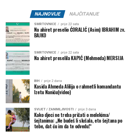
srca.
NAJNOVIJE
NAJČITANIJE
Nakon operacije, četiri runde kemoterapije i 30 sesija
radioterapije, Heather je sada bez raka.
SMRTOVNICE
prije 22 sata
Na ahiret preselio ĆORALIĆ (Asim) IBRAHIM zv.
BAJKO
SMRTOVNICE
prije 22 sata
Na ahiret preselila KAPIĆ (Mehmeda) MERSIJA
BIH
prije 2 dana
Kasida Ahmeda Alilija o rahmetli komandantu
Izetu Naniću(video)
SVIJET / ZANIMLJIVOSTI
prije 3 dana
Kako djeci ne treba pričati o melekima/
šejtanima: „Ne budeš li slušala, eto šejtana po
tebe, dat ću im da te odvedu!“