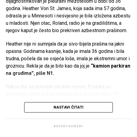
dijagnostifikovan je pleuralni mezoteliom u dobi od 36
godina. Heather Von St. James, koja sada ima 57 godina,
odrasla je u Minnesoti i nesvjesno je bila izložena azbestu
u mladosti. Njen otac, Roland, radio je na gradilištima, a
njegov kaput je često bio prekriven azbestnom prašinom.
Heather nije ni sumnjala da je sivo-bijela prašina na jakni
opasna. Godinama kasnije, kada je imala 36 godina i bila
trudna, počela da se osjeća loše, imala je ekstremni umor i
groznicu. Rekla je da je bilo kao da joj je
“kamion parkiran
na grudima”, piše N1.
Nakon što se porodila carskim rezom, frizerka po
zanimanju, otišla je kod ljekara koji ju je podvrgnuo CT
skeniranju, otkrivajući tumor u blizini pluća.
Podsjećamo, Melina se danas udala za britanskog
NASTAVI ČITATI
biznismena Jeffreyja Paula Arnolda Daya. Ceremonija je
U roku od dvije sedmice, doktori su joj dijagnostifikovali
održana u Monaku. Par je stigao u općinu u luksuznom
pleuralni mezoteliom, rijedak i agresivni rak povezan s
Bentley kabrioletu čija se cijena kreće od 80.000 do
ADVERTISEMENT
izloženošću azbestu. Dali su joj 15 mjeseci života, prenio
250.000 eura.
je
Mirror.