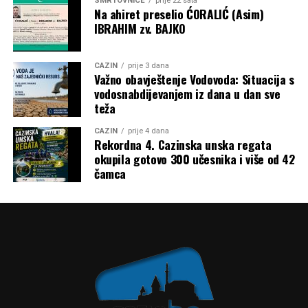
SMRTOVNICE
prije 22 sata
Na ahiret preselio ĆORALIĆ (Asim)
ovdje 20 godina”,
kaže Heather Von St. James.
IBRAHIM zv. BAJKO
Dvadeset godina kasnije, još uvijek je živa. Kaže da njen
slučaj daje ljudima nadu da se rak može preživjeti i da nas
CAZIN
prije 3 dana
Važno obavještenje Vodovoda: Situacija s
lijekovi mogu izliječiti.
vodosnabdijevanjem iz dana u dan sve
teža
Post
Share
Share
CAZIN
prije 4 dana
Tweet
Share
Rekordna 4. Cazinska unska regata
okupila gotovo 300 učesnika i više od 42
čamca
Mail