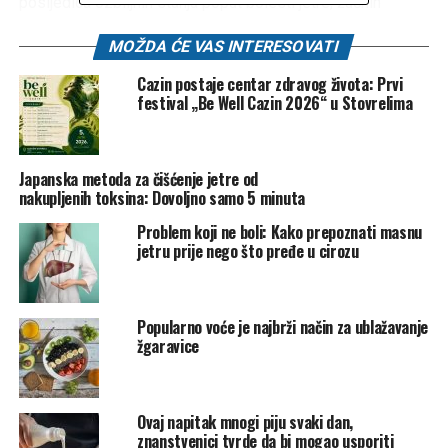
posljedica ozbiljnih stanja poput bolesti jetre, žučnih
kamenaca ili raka gušterače.
MOŽDA ĆE VAS INTERESOVATI
Zašto se rak gušterače otkriva kasno
Cazin postaje centar zdravog života: Prvi
festival „Be Well Cazin 2026“ u Stovrelima
Problem s ovom bolešću je što su rani znakovi upozorenja
često nejasni, zbog čega se mnogi slučajevi
dijagnosticiraju tek u uznapredovalom stadiju. Dr. Asiya
Japanska metoda za čišćenje jetre od
Maula, liječnica opće prakse, objasnila je da rak gušterače
nakupljenih toksina: Dovoljno samo 5 minuta
može lako proći nezapaženo u svojim ranim fazama.
Problem koji ne boli: Kako prepoznati masnu
jetru prije nego što pređe u cirozu
“Rak gušterače često se dijagnosticira kasno jer simptomi
mogu biti nejasni ili nespecifični. Zato je iznimno važno
razumjeti čimbenike životnog stila koji su povezani s
Popularno voće je najbrži način za ublažavanje
rizikom. Male, ali dosljedne navike s vremenom mogu
žgaravice
imati značajan utjecaj”, rekla je dr. Maula, ukazujući na
faktore rizika poput pušenja, konzumacije alkohola i
prehrane.
Ovaj napitak mnogi piju svaki dan,
znanstvenici tvrde da bi mogao usporiti