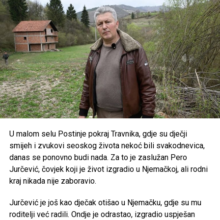
Monaku. Nakon toga par je jahtom doplovio do Portofina
gdje je u večernjim satima počelo i slavlje koje će trajati tri
dana.
Post
Share
Share
Tweet
Share
Mail
U malom selu Postinje pokraj Travnika, gdje su dječji
smijeh i zvukovi seoskog života nekoć bili svakodnevica,
danas se ponovno budi nada. Za to je zaslužan Pero
Jurčević, čovjek koji je život izgradio u Njemačkoj, ali rodni
kraj nikada nije zaboravio.
Jurčević je još kao dječak otišao u Njemačku, gdje su mu
roditelji već radili. Ondje je odrastao, izgradio uspješan