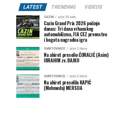
LATEST
TRENDING
VIDEOS
CAZIN
prije 24 sata
Cazin Grand Prix 2026 počinje
danas: Tri dana vrhunskog
automobilizma, FIA CEZ prvenstvo
i bogata nagradna igra
SMRTOVNICE
prije 2 dana
Na ahiret preselio ĆORALIĆ (Asim)
IBRAHIM zv. BAJKO
SMRTOVNICE
prije 2 dana
Na ahiret preselila KAPIĆ
(Mehmeda) MERSIJA