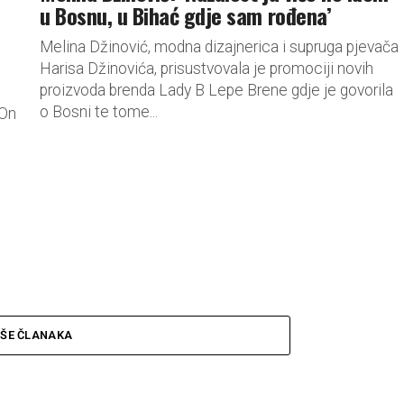
u Bosnu, u Bihać gdje sam rođena’
Melina Džinović, modna dizajnerica i supruga pjevača
Harisa Džinovića, prisustvovala je promociji novih
proizvoda brenda Lady B Lepe Brene gdje je govorila
o Bosni te tome...
 On
IŠE ČLANAKA