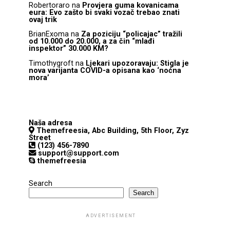
Robertoraro
na
Provjera guma kovanicama
eura: Evo zašto bi svaki vozač trebao znati
ovaj trik
BrianExoma
na
Za poziciju “policajac” tražili
od 10.000 do 20.000, a za čin “mlađi
inspektor” 30.000 KM?
Timothygroft
na
Ljekari upozoravaju: Stigla je
nova varijanta COVID-a opisana kao ‘noćna
mora’
Naša adresa
Themefreesia, Abc Building, 5th Floor, Zyz
Street
(123) 456-7890
support@support.com
themefreesia
Search
Search
ADVERTISEMENT