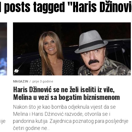
l posts tagged "Haris Džinov
MAGAZIN
prije 3 godine
Haris Džinović se ne želi iseliti iz vile,
Melina u vezi sa bogatim biznismenom
Nakon što je kao bomba odjeknula vijest da se
Melina i Haris Džinović razvode, otvorila se i
ije
pandorina kutija. Zajednica poznatog para posljednje
četiri godine ne...