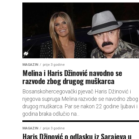
MAGAZIN
prije 3 godine
Melina i Haris Džinović navodno se
razvode zbog drugog muškarca
Bosanskohercegovački pjevač Haris Džinović i
njegova supruga Melina razvode se navodno zbog
drugog muškarca. Par se nakon 22 godine ljubavi i
godina braka odlučio na...
MAGAZIN
prije 3 godine
Haris Džinović o odlasku iz Sarajeva u