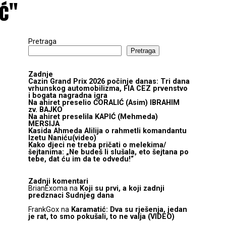
ić"
Pretraga
Pretraga
Zadnje
Cazin Grand Prix 2026 počinje danas: Tri dana
vrhunskog automobilizma, FIA CEZ prvenstvo
i bogata nagradna igra
Na ahiret preselio ĆORALIĆ (Asim) IBRAHIM
zv. BAJKO
Na ahiret preselila KAPIĆ (Mehmeda)
MERSIJA
Kasida Ahmeda Alilija o rahmetli komandantu
Izetu Naniću(video)
Kako djeci ne treba pričati o melekima/
šejtanima: „Ne budeš li slušala, eto šejtana po
tebe, dat ću im da te odvedu!“
Zadnji komentari
BrianExoma
na
Koji su prvi, a koji zadnji
predznaci Sudnjeg dana
FrankGox
na
Karamatić: Dva su rješenja, jedan
je rat, to smo pokušali, to ne valja (VIDEO)