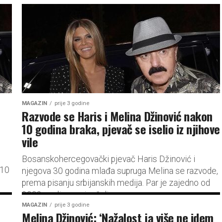
MAGAZIN
prije 3 godine
Razvode se Haris i Melina Džinović nakon
10 godina braka, pjevač se iselio iz njihove
vile
Bosanskohercegovački pjevač Haris Džinović i
 10
njegova 30 godina mlađa supruga Melina se razvode,
prema pisanju srbijanskih medija. Par je zajedno od
2002. godine, a vjenčali su...
MAGAZIN
prije 3 godine
Melina Džinović: ‘Nažalost ja više ne idem