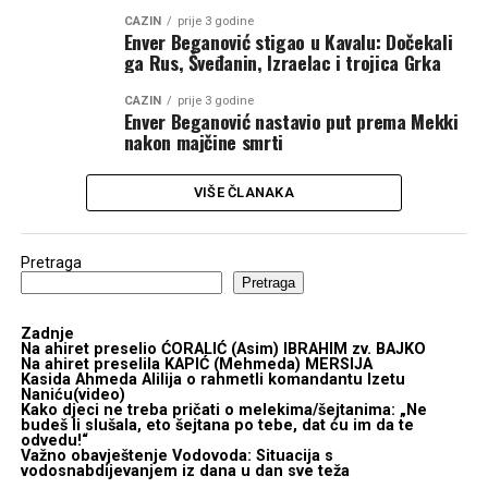
CAZIN
prije 3 godine
Enver Beganović stigao u Kavalu: Dočekali
ga Rus, Šveđanin, Izraelac i trojica Grka
CAZIN
prije 3 godine
Enver Beganović nastavio put prema Mekki
nakon majčine smrti
VIŠE ČLANAKA
Pretraga
Pretraga
Zadnje
Na ahiret preselio ĆORALIĆ (Asim) IBRAHIM zv. BAJKO
Na ahiret preselila KAPIĆ (Mehmeda) MERSIJA
Kasida Ahmeda Alilija o rahmetli komandantu Izetu
Naniću(video)
Kako djeci ne treba pričati o melekima/šejtanima: „Ne
budeš li slušala, eto šejtana po tebe, dat ću im da te
odvedu!“
Važno obavještenje Vodovoda: Situacija s
vodosnabdijevanjem iz dana u dan sve teža