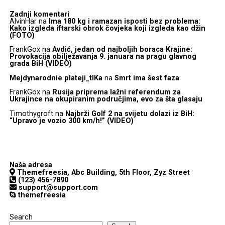
Zadnji komentari
AlvinHar
na
Ima 180 kg i ramazan isposti bez problema:
Kako izgleda iftarski obrok čovjeka koji izgleda kao džin
(FOTO)
FrankGox
na
Avdić, jedan od najboljih boraca Krajine:
Provokacija obilježavanja 9. januara na pragu glavnog
grada BiH (VIDEO)
Mejdynarodnie plateji_tlKa
na
Smrt ima šest faza
FrankGox
na
Rusija priprema lažni referendum za
Ukrajince na okupiranim područjima, evo za šta glasaju
Timothygroft
na
Najbrži Golf 2 na svijetu dolazi iz BiH:
“Upravo je vozio 300 km/h!” (VIDEO)
Naša adresa
Themefreesia, Abc Building, 5th Floor, Zyz Street
(123) 456-7890
support@support.com
themefreesia
Search