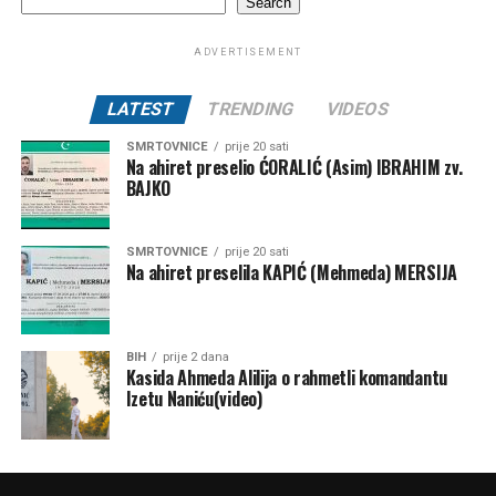
Search
ADVERTISEMENT
LATEST
TRENDING
VIDEOS
SMRTOVNICE
prije 20 sati
Na ahiret preselio ĆORALIĆ (Asim) IBRAHIM zv.
BAJKO
SMRTOVNICE
prije 20 sati
Na ahiret preselila KAPIĆ (Mehmeda) MERSIJA
BIH
prije 2 dana
Kasida Ahmeda Alilija o rahmetli komandantu
Izetu Naniću(video)