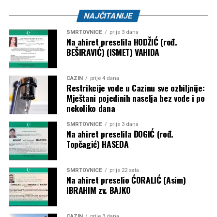
Airsoft klub “Otpisani” –
2.000 KM
NAJČITANIJE
ŽOK “Bužim” –
1.000 KM
SMRTOVNICE
prije 3 dana
Bosanski Petrovac – 3.500 KM
Na ahiret preselila HODŽIĆ (rođ.
BEŠIRAVIĆ) (ISMET) VAHIDA
Udruženje košarkaškog sporta “Mladost” –
2.000
KM
CAZIN
prije 4 dana
Restrikcije vode u Cazinu sve ozbiljnije:
Karate klub “Mladost” –
1.500 KM
Mještani pojedinih naselja bez vode i po
nekoliko dana
Objavljivanjem kompletne liste korisnika javnost je po prvi
put dobila detaljan uvid u raspodjelu dodatnih budžetskih
SMRTOVNICE
prije 3 dana
sredstava za sport. Ostaje otvoreno pitanje prema kojim su
Na ahiret preselila ĐOGIĆ (rođ.
Topčagić) HASEDA
kriterijima određeni pojedinačni iznosi, budući da
obrazloženje metodologije raspodjele nije objavljeno.
SMRTOVNICE
prije 22 sata
Post
Share
Share
Na ahiret preselio ĆORALIĆ (Asim)
IBRAHIM zv. BAJKO
Tweet
Share
CAZIN
prije 3 dana