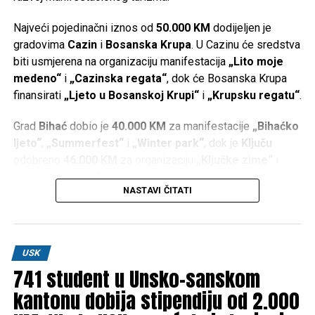
pekare, kafići – 12 ih nije imalo dozvolu za rad
Najveći pojedinačni iznos od
50.000 KM
dodijeljen je
DON'T MISS
VIDEO Projekt vrijedan skoro milion maraka: Put
gradovima
Cazin
i
Bosanska Krupa
. U Cazinu će sredstva
Brekovica – Vrsta otvoren za saobraćaj
biti usmjerena na organizaciju manifestacija
„Lito moje
medeno“
i
„Cazinska regata“
, dok će Bosanska Krupa
finansirati
„Ljeto u Bosanskoj Krupi“
i
„Krupsku regatu“
.
Grad
Bihać
dobio je
40.000 KM
za manifestacije
„Bihaćko
ljeto“
,
„Summerfest“
i
„Winter park“
, dok je
Ključu
odobreno
46.000 KM
za organizaciju
„Ključke zime“
i
„Ključke regate“
.
NASTAVI ČITATI
Po
36.000 KM
dodijeljeno je
Bosanskom Petrovcu
za
manifestacije
„Petrovačko ljeto“
i
„Zimska čarolija“
,
Sanskom Mostu
za
„Ljeto na Sani“
i
„Zimsku čaroliju“
,
USK
te
Velikoj Kladuši
za organizaciju manifestacije
741 student u Unsko-sanskom
„Kladuško ljeto“
.
kantonu dobija stipendiju od 2.000
Iz kantonalnih institucija poručuju da će se i u narednom