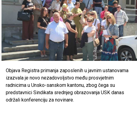
Konjički klub “Potkovica” Sanski Most –
50.000 KM
Konjički klub “Jedinstvo” Bihać –
40.000 KM
Konjički klub “Cazin” –
40.000 KM
Rukometni klub “Sana 7” Sanski Most –
35.000 KM
Raspodjela sredstava po gradovima
i klubovima
Objava Registra primanja zaposlenih u javnim ustanovama
Cazin – 166.200 KM
izazvala je novo nezadovoljstvo među prosvjetnim
radnicima u Unsko-sanskom kantonu, zbog čega su
Gradski sportski savez Cazin –
50.000 KM
predstavnici Sindikata srednjeg obrazovanja USK danas
održali konferenciju za novinare.
Konjički klub “Cazin” –
40.000 KM
FK “Krajina” –
20.000 KM
Aero klub “Kumulus” –
20.000 KM
NK “Mladost” Polje –
18.200 KM