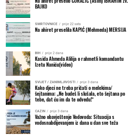
Na ahiret preselio ĆORALIĆ (Asim) IBRAHIM zv.
Klub borilačkih sportova “Serhat” –
1.500 KM
BAJKO
Ključ – 84.000 KM
SMRTOVNICE
prije 22 sata
NK “Ključ” –
80.000 KM
Na ahiret preselila KAPIĆ (Mehmeda) MERSIJA
Kanu-kajakaški klub “K4” –
2.000 KM
FK “Bajer 99” Velagići –
1.000 KM
BIH
prije 2 dana
Kasida Ahmeda Alilija o rahmetli komandantu
NK “Omladinac” Sanica –
1.000 KM
Izetu Naniću(video)
Bužim – 27.000 KM
SVIJET / ZANIMLJIVOSTI
prije 3 dana
NK “Vitez” –
10.000 KM
Kako djeci ne treba pričati o melekima/
šejtanima: „Ne budeš li slušala, eto šejtana po
FK “Bratstvo-Veterani” –
5.000 KM
tebe, dat ću im da te odvedu!“
FK “Konjodor” –
3.000 KM
CAZIN
prije 3 dana
Važno obavještenje Vodovoda: Situacija s
FK “Bužim” –
3.000 KM
vodosnabdijevanjem iz dana u dan sve teža
OK “Bužim” –
3.000 KM