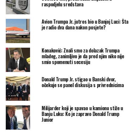
Republike Srpske da će taj projekat biti uvršten u plan
raspodjelu sredstava
realizacije u narednoj kalendarskoj godini.
Avion Trumpa Jr. jutros bio u Banjoj Luci: Šta
Asfaltiranjem ovog putnog pravca skratio bi se put od
je radio dva dana nakon posjete?
Sanskog Mosta do Banjaluke za više od 30 kilometara.
Osim toga, tako bi se privredno oživjelo područje koje se
Konaković: Znali smo za dolazak Trumpa
nalazi uz ovaj putni pravac i koje je u ovom trenutku
mlađeg, zanimljivo je da pred njim niko nije
ekonomski mrtvo.
smio spomenuti secesiju
“Stvorili bi se mnogo bolji uslovi za život građana i
stimulisala ekonomska aktivnost jer bi zahvaljujući ovoj
Donald Trump Jr. stigao u Banski dvor,
očekuje se panel diskusija s privrednicima
komunikaciji privrednicima i građanima bila omogućena
efikasnija konekcija na mrežu evropskih puteva”, istakao je
Seferović.
Milijarder koji je spavao u kamionu stiže u
Banju Luku: Ko je zapravo Donald Trump
Trasa izgrađena prije 40 godina,
Junior
ali u lošem stanju