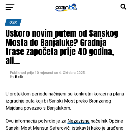
USK
Uskoro novim putem od Sanskog
Mosta do Banjaluke? Gradnja
trase započeta prije 40 godina,
ali…
Published
prije 10 mjeseci
on
4. Oktobra 2025.
By
Bella
U proteklom periodu načinjeni su konkretni koraci na planu
izgradnje puta koji bi Sanski Most preko Bronzanog
Majdana povezao s Banjalukom.
Ovu informaciju potvrdio je za
Nezavisne
načelnik Općine
Sanski Most Mensur Seferović, istakavši kako je urađeno