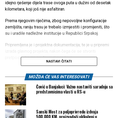
idejno rješenje dijela trase ovoga puta u dužini od desetak
kilometara, koji još nije asfaltiran.
Prema njegovim riječima, zbog nepovoljne konfiguracije
zemljišta, raniju trasu je trebalo izmjestiti i promijeniti, što
su i uradile nadležne institucije u Republici Srpskoj.
Pripremljena je i projektna dokumentacija, te je u pripremi
izrada glavnog projekta, nakon čega će se stvoriti
pretpostavke za građevinske radove.
NASTAVI ČITATI
Dobili obećanja vlasti RS
MOŽDA ĆE VAS INTERESOVATI
Seferović je istakao kako dionica koja će biti predmet
Čović u Banjaluci: Važno nastaviti saradnju sa
radova najvećim dijelom prolazi teritorijom Republike
predstavnicima vlasti u RS-u
Srpske, dok je svega nekoliko stotina metara na području
Federacije BiH.
Sanski Most za poljoprivredu izdvaja
Dodao je kako postoje obećanja nadležnih institucija iz
500.000 KM, proizvođači uključeni u