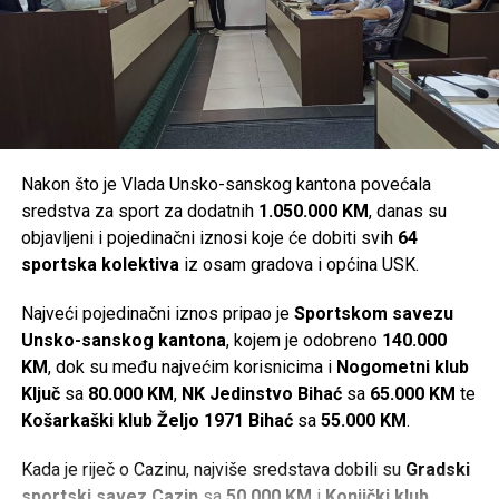
Mail
Nakon što je Vlada Unsko-sanskog kantona povećala
sredstva za sport za dodatnih
1.050.000 KM
, danas su
objavljeni i pojedinačni iznosi koje će dobiti svih
64
sportska kolektiva
iz osam gradova i općina USK.
Najveći pojedinačni iznos pripao je
Sportskom savezu
Unsko-sanskog kantona
, kojem je odobreno
140.000
KM
, dok su među najvećim korisnicima i
Nogometni klub
Ključ
sa
80.000 KM
,
NK Jedinstvo Bihać
sa
65.000 KM
te
Košarkaški klub Željo 1971 Bihać
sa
55.000 KM
.
Kada je riječ o Cazinu, najviše sredstava dobili su
Gradski
sportski savez Cazin
sa
50.000 KM
i
Konjički klub