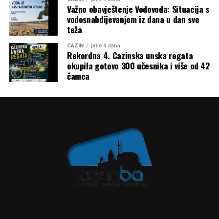
Mail
Važno obavještenje Vodovoda: Situacija s
vodosnabdijevanjem iz dana u dan sve
teža
CAZIN
prije 4 dana
Rekordna 4. Cazinska unska regata
okupila gotovo 300 učesnika i više od 42
čamca