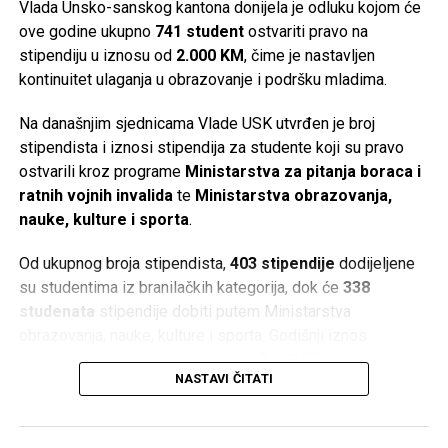
Vlada Unsko-sanskog kantona donijela je odluku kojom će
ove godine ukupno
741 student
ostvariti pravo na
Post
Share
Share
stipendiju u iznosu od
2.000 KM
, čime je nastavljen
kontinuitet ulaganja u obrazovanje i podršku mladima.
Tweet
Share
Na današnjim sjednicama Vlade USK utvrđen je broj
Mail
stipendista i iznosi stipendija za studente koji su pravo
ostvarili kroz programe
Ministarstva za pitanja boraca i
ratnih vojnih invalida
te
Ministarstva obrazovanja,
nauke, kulture i sporta
.
Od ukupnog broja stipendista,
403 stipendije
dodijeljene
su studentima iz branilačkih kategorija, dok će
338
studenata
stipendije dobiti putem Ministarstva
obrazovanja, nauke, kulture i sporta. Godišnji iznos
stipendije za sve korisnike iznosi
2.000 KM
.
NASTAVI ČITATI
Iz Vlade USK ističu da je ulaganje u obrazovanje i mlade
jedno od ključnih opredjeljenja, naglašavajući da podrška