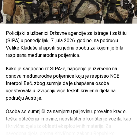
Bosanske Krupe, koji se realizuje u saradnji s
UNDP-om u okviru aktivnosti zelene tranzicije u
Bosni i Hercegovini.
Usvojen je program utroška grant sredstava za
Policijski službenici Državne agencije za istrage i zaštitu
Bihaćko muftijstvo i Ilmijju u ukupnom iznosu od
(SIPA) u ponedjeljak, 7. jula 2026. godine, na području
147.000 KM
.
Velike Kladuše uhapsili su jednu osobu za kojom je bila
Iz Vlade USK poručuju da će i u narednom periodu
raspisana međunarodna potjernica.
nastaviti provoditi mjere usmjerene na unapređenje
obrazovanja, podršku boračkoj populaciji, razvoj
Kako je saopćeno iz SIPA-e, hapšenje je izvršeno na
turizma i poboljšanje kvaliteta života građana
osnovu međunarodne potjernice koju je raspisao NCB
Unsko-sanskog kantona.
Interpol Beč, zbog sumnje da je uhapšena osoba
učestvovala u izvršenju više teških krivičnih djela na
području Austrije.
Post
Share
Share
Osoba se sumnjiči za namjernu paljevinu, provalne krađe,
Tweet
Share
teška oštećenja imovine, neovlašteno korištenje vozila, kao
i krivična djela iz oblasti eksplozivnih materija. Za
Mail
navedena djela, prema Krivičnom zakonu Republike