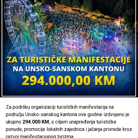
Post
Share
Share
Tweet
Share
Mail
Za podršku organizaciji turističkih manifestacija na
području Unsko-sanskog kantona ove godine izdvojeno je
POVEZANE TEME:
BANJA LUKA
CESTA
SANSKI MOST
ukupno
294.000 KM
, s ciljem unapređenja turističke
ponude, promocije lokalnih zajednica i jačanja privrede kroz
UP NEXT
Porezna uprava izvršila 259 nadzora: “Meta” kladionice,
razvoj manifestacionog turizma.