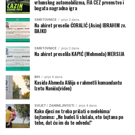
vrhunskog automobilizma, FIA CEZ prvenstvo i
bogata nagradna igra
SMRTOVNICE
prije 2 dana
Na ahiret preselio ĆORALIĆ (Asim) IBRAHIM zv.
BAJKO
SMRTOVNICE
prije 2 dana
Na ahiret preselila KAPIĆ (Mehmeda) MERSIJA
BIH
prije 4 dana
Kasida Ahmeda Alilija o rahmetli komandantu
Izetu Naniću(video)
SVIJET / ZANIMLJIVOSTI
prije 4 dana
Kako djeci ne treba pričati o melekima/
šejtanima: „Ne budeš li slušala, eto šejtana po
tebe, dat ću im da te odvedu!“