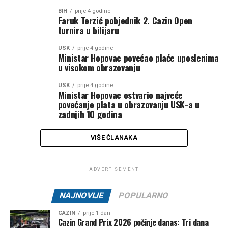
BIH
prije 4 godine
Faruk Terzić pobjednik 2. Cazin Open
turnira u bilijaru
USK
prije 4 godine
Ministar Hopovac povećao plaće uposlenima
u visokom obrazovanju
USK
prije 4 godine
Ministar Hopovac ostvario najveće
povećanje plata u obrazovanju USK-a u
zadnjih 10 godina
VIŠE ČLANAKA
ADVERTISEMENT
NAJNOVIJE
POPULARNO
CAZIN
prije 1 dan
Cazin Grand Prix 2026 počinje danas: Tri dana