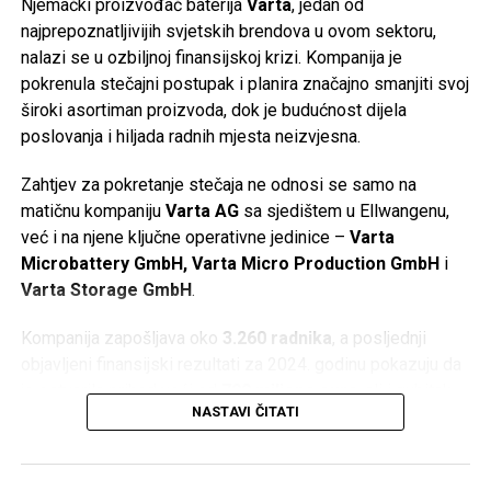
Njemački proizvođač baterija
Varta
, jedan od
najprepoznatljivijih svjetskih brendova u ovom sektoru,
nalazi se u ozbiljnoj finansijskoj krizi. Kompanija je
pokrenula stečajni postupak i planira značajno smanjiti svoj
široki asortiman proizvoda, dok je budućnost dijela
poslovanja i hiljada radnih mjesta neizvjesna.
Zahtjev za pokretanje stečaja ne odnosi se samo na
matičnu kompaniju
Varta AG
sa sjedištem u Ellwangenu,
već i na njene ključne operativne jedinice –
Varta
Microbattery GmbH, Varta Micro Production GmbH
i
Varta Storage GmbH
.
Kompanija zapošljava oko
3.260 radnika
, a posljednji
objavljeni finansijski rezultati za 2024. godinu pokazuju da
je ostvarila prihod veći od
790 miliona eura
, ali i gubitak
NASTAVI ČITATI
od oko
64,5 miliona eura
.
Gubitak Applea i zatvaranje fabrike