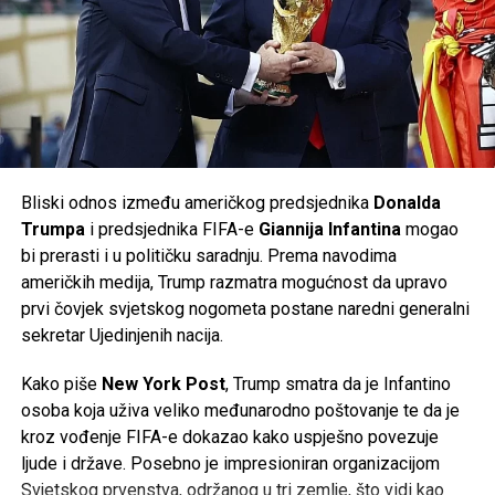
radničkog vijeća, ali i vlasti savezne pokrajine
Donja
Saska
, koja posjeduje oko
20 posto udjela
u
Tweet
Share
Volkswagenu i ima značajan utjecaj u nadzornom odboru
kompanije. Prema njemačkim medijima, odbor je u početnoj
Mail
fazi odbio dio predloženih mjera.
Volkswagen je ranije potvrdio da će do kraja decenije u
Njemačkoj biti ugašeno
50.000 radnih mjesta
, od čega će
Bliski odnos između američkog predsjednika
Donalda
35.000
biti u matičnom brendu Volkswagen, dok će
Trumpa
i predsjednika FIFA-e
Giannija Infantina
mogao
ostatak biti raspoređen na kompanije unutar grupacije,
bi prerasti i u političku saradnju. Prema navodima
uključujući
Audi
i
Porsche
. Do sada je više od
37.000
američkih medija, Trump razmatra mogućnost da upravo
zaposlenih
već prihvatilo programe dobrovoljnog odlaska
prvi čovjek svjetskog nogometa postane naredni generalni
iz kompanije.
sekretar Ujedinjenih nacija.
Najnoviji poslovni rezultati potvrđuju da se najveći
Kako piše
New York Post
, Trump smatra da je Infantino
evropski proizvođač automobila nalazi pred jednim od
osoba koja uživa veliko međunarodno poštovanje te da je
najvećih izazova u svojoj historiji, dok će naredni mjeseci
kroz vođenje FIFA-e dokazao kako uspješno povezuje
biti ključni za budući smjer razvoja kompanije.
ljude i države. Posebno je impresioniran organizacijom
Svjetskog prvenstva, održanog u tri zemlje, što vidi kao