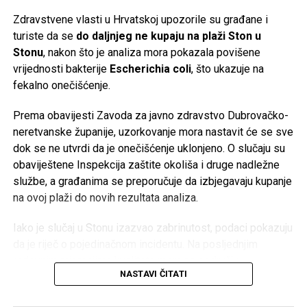
plan je izdvajanje poslovanja s baterijama za domaćinstvo i
Zdravstvene vlasti u Hrvatskoj upozorile su građane i
formiranje nove vlasničke strukture za taj segment.
turiste da se
do daljnjeg ne kupaju na plaži Ston u
Stonu
, nakon što je analiza mora pokazala povišene
Više od stoljeća tradicije
vrijednosti bakterije
Escherichia coli
, što ukazuje na
fekalno onečišćenje.
Korijeni Varte sežu u
1887. godinu
, a naziv kompanije
nastao je od njemačkog izraza
Vertrieb, Aufladung,
Prema obavijesti Zavoda za javno zdravstvo Dubrovačko-
Reparatur transportabler Akkumulatoren
(prodaja, punjenje
neretvanske županije, uzorkovanje mora nastavit će se sve
i popravka prenosnih akumulatora). Njene baterije koristio
dok se ne utvrdi da je onečišćenje uklonjeno. O slučaju su
je čak i poznati istraživač
Fridtjof Nansen
tokom polarnih
obaviještene Inspekcija zaštite okoliša i druge nadležne
ekspedicija.
službe, a građanima se preporučuje da izbjegavaju kupanje
na ovoj plaži do novih rezultata analiza.
Međutim, historija kompanije ima i tamnu stranu. Početkom
20. stoljeća tadašnji proizvođač AFA preuzima industrijalac
Iako je slučaj u Stonu izazvao zabrinutost, podaci pokazuju
Günther Quandt
, čija je porodica kasnije postala poznata
da je riječ o pojedinačnom incidentu. Na posljednjim
kao većinski vlasnik BMW-a. Tokom nacističke Njemačke
redovnim mjerenjima kvaliteta mora na području
kompanija je koristila prisilni rad logoraša i ratnih
NASTAVI ČITATI
Dubrovačko-neretvanske županije bila je vrlo dobra – od
zarobljenika u fabrikama akumulatora širom okupirane
ukupno 127 kontrolisanih plaža, čak 126 ocijenjeno je kao
Evrope, gdje su radili u izuzetno opasnim uslovima bez