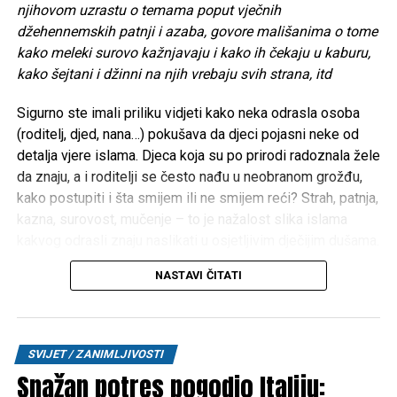
njihovom uzrastu o temama poput vječnih
džehennemskih patnji i azaba, govore mališanima o tome
kako meleki surovo kažnjavaju i kako ih čekaju u kaburu,
kako šejtani i džinni na njih vrebaju svih strana, itd
Sigurno ste imali priliku vidjeti kako neka odrasla osoba
(roditelj, djed, nana…) pokušava da djeci pojasni neke od
detalja vjere islama. Djeca koja su po prirodi radoznala žele
da znaju, a i roditelji se često nađu u neobranom grožđu,
kako postupiti i šta smijem ili ne smijem reći? Strah, patnja,
kazna, surovost, mučenje – to je nažalost slika islama
kakvog odrasli znaju naslikati u osjetljivim dječijim dušama.
Iz iskustva poznajem roditelje koji su djecu na takav način
NASTAVI ČITATI
doslovno istraumirali. Možda zvuči čudno, ali pojedini
roditelji djeci prikazuju video-snimke neprilagođene
njihovom uzrastu o temama poput vječnih džehennemskih
patnji i azaba, govore mališanima o tome kako meleki
SVIJET / ZANIMLJIVOSTI
surovo kažnjavaju i kako ih čekaju u kaburu, kako šejtani i
Snažan potres pogodio Italiju:
džinni na njih vrebaju svih strana, itd.