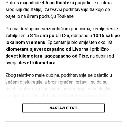
Potres magnitude
4,5 po Richteru
pogodio je u jutros
igračku!
‘ Nakon pronalaska izgubljene stvari, treba dijete
središnji dio Italije, izazvavši podrhtavanje tla koje se
podsjetiti da mu je Allah, dž.š., pomogao da pronađe
osjetilo na širem području Toskane.
igračku i da se treba zahvaliti. Ovakav pristup u dječijim
srcima razvija osjećaj ljubavi prema Onome Koji ga pazi i
Prema dostupnim seizmološkim podacima, zemljotres je
pomaže.
zabilježen u
8:15 sati po UTC-u
, odnosno u
10:15 sati po
lokalnom vremenu
. Epicentar je bio smješten oko
18
Druga mogućnost je da se dijete pred polazak na spavanje
kilometara sjeverozapadno od Livorna
i približno
podstakne na učenje Ajetu-l-Kursijje. Ova prilika se
devet kilometara jugozapadno od Pise
, na dubini od
iskoristi da se kod djeteta razvije lijepo mišljenje o
svega
devet kilometara
.
melekima. „
Sine, ako ovo proučiš, dragi Allah ti pošalje
meleka koji te cijelu noć čuva! Ne može ti niko ništa
Zbog relativno male dubine, podrhtavanje se osjetilo u
naštetiti. Allah će ti poslati čuvara koji je jak i ne da
većem dijelu regije, a brojni građani prijavili su da su
nikome na tebe.
“
osjetili potres. Za sada nema informacija o eventualnoj
većoj materijalnoj šteti niti o povrijeđenim osobama.
Na kraju, treba istaći da naše riječi i djela moraju ići ruku
pod ruku. Ukoliko sami ne živimo i ne praktikujemo islam,
Italija se nalazi na jednom od seizmički najaktivnijih
NASTAVI ČITATI
ukoliko govorimo drugima učite Kur’an, a sami to ne
područja u Evropi, gdje dolazi do sudara Afričke i
radimo, naše riječi neće naći odjeka u srcima naše djece.
Euroazijske tektonske ploče. Upravo zbog toga ova zemlja
Ukoliko nas i poslušaju, to je običan mehanički proces iz