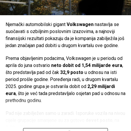
kupanje prate službene obavijesti lokalnih zavoda za javno
godina gotovo učetverostručeni, ali je širenje finansirano
zdravstvo, posebno nakon obilnih kiša, kada postoji veća
velikim zaduživanjem i milijunskim investicijama,
mogućnost privremenog mikrobiološkog onečišćenja mora.
uključujući razvoj baterija za električne automobile.
Njemački automobilski gigant
Volkswagen
nastavlja se
Post
Share
Share
Problemi su postali vidljivi već 2022. godine. Kompanija je
suočavati s ozbiljnim poslovnim izazovima, a najnoviji
postala previše zavisna od Applea, dok su inflacija,
finansijski rezultati pokazuju da je kompanija zabilježila još
Tweet
Share
usporavanje svjetske ekonomije, slabija potražnja za
jedan značajan pad dobiti u drugom kvartalu ove godine.
potrošačkom elektronikom, jaka konkurencija iz Azije i
Mail
Prema objavljenim podacima, Volkswagen je u periodu od
poremećaji u lancima snabdijevanja dodatno pogoršali
aprila do juna ostvario
neto dobit od 1,54 milijarde eura
,
poslovanje.
što predstavlja pad od čak
32,9 posto
u odnosu na isti
Istovremeno, Vartine baterije za električna vozila nisu
period prošle godine. Poređenja radi, u drugom kvartalu
ostvarile očekivani tržišni uspjeh. Njihov jedini poznati
2025. godine grupa je ostvarila dobit od
2,29 milijardi
kupac bio je
Porsche
, a proizvod je ostao ograničen na
eura
, što je već tada predstavljalo osjetan pad u odnosu na
manji segment hibridnih automobila.
prethodnu godinu.
Ima li Varta budućnost?
Pad nije zabilježen samo u zaradi. Isporuke vozila na nivou
cijele grupacije smanjene su za gotovo
devet posto
, na
Kako su dugovi rasli, kompanija je uvela skraćeno radno
2,08 miliona automobila
, dok je najveći udarac došao s