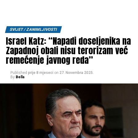
SVIJET / ZANIMLJIVOSTI
Israel Katz: “Napadi doseljenika na
Zapadnoj obali nisu terorizam već
remećenje javnog reda”
Published
prije 8 mjeseci
on
27. Novembra 2025.
By
Bella