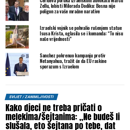
Cerićeva poruka izraelskom advokatu Marcu
Zellu, lobisti Milorada Dodika: Bosna nije
Post
Share
Share
poligon za vaše mračne narative
Tweet
Share
Izraelski vojnik se pohvalio rušenjem statue
Isusa Krista, oglasila se i komanda: “To nisu
Mail
naše vrijednosti”
POVEZANE TEME:
ISRAEL KATZ
IZRAEL
PALESTINA
Sanchez pokrenuo kampanju protiv
ZAPADNA OBALA
Netanyahua, tražit će da EU raskine
sporazum s Izraelom
UP NEXT
Vučić: Srbija nikome nije učinila ništa nažao, Hrvati su
nam prvog dana isključili dotok nafte
DON'T MISS
Slovenija priznala bh. vozačke dozvole: Velika promjena
za naše građane u EU
SVIJET / ZANIMLJIVOSTI
Kako djeci ne treba pričati o
melekima/šejtanima: „Ne budeš li
slušala, eto šejtana po tebe, dat