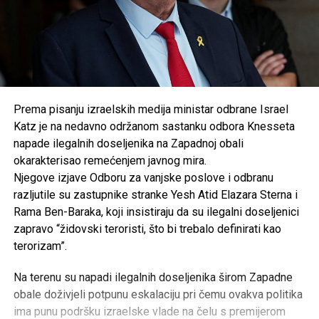
Prema pisanju izraelskih medija ministar odbrane Israel
Katz je na nedavno održanom sastanku odbora Knesseta
napade ilegalnih doseljenika na Zapadnoj obali
okarakterisao remećenjem javnog mira.
Njegove izjave Odboru za vanjske poslove i odbranu
razljutile su zastupnike stranke Yesh Atid Elazara Sterna i
Rama Ben-Baraka, koji insistiraju da su ilegalni doseljenici
zapravo “židovski teroristi, što bi trebalo definirati kao
terorizam”.
Na terenu su napadi ilegalnih doseljenika širom Zapadne
obale doživjeli potpunu eskalaciju pri čemu ovakva politika
ima punu podršku izraelske vlade na čelu s premijerom