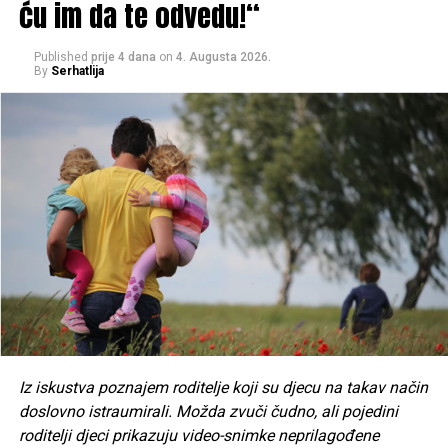
ću im da te odvedu!“
Published
prije 4 dana
on
4. Augusta 2026.
By
Serhatlija
Iz iskustva poznajem roditelje koji su djecu na takav način
doslovno istraumirali. Možda zvuči čudno, ali pojedini
roditelji djeci prikazuju video-snimke neprilagođene