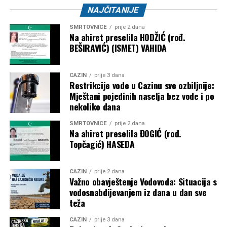
NAJČITANIJE
SMRTOVNICE
prije 2 dana
Na ahiret preselila HODŽIĆ (rođ.
BEŠIRAVIĆ) (ISMET) VAHIDA
CAZIN
prije 3 dana
Restrikcije vode u Cazinu sve ozbiljnije:
Mještani pojedinih naselja bez vode i po
nekoliko dana
SMRTOVNICE
prije 2 dana
Na ahiret preselila ĐOGIĆ (rođ.
Topčagić) HASEDA
CAZIN
prije 2 dana
Važno obavještenje Vodovoda: Situacija s
vodosnabdijevanjem iz dana u dan sve
teža
CAZIN
prije 3 dana