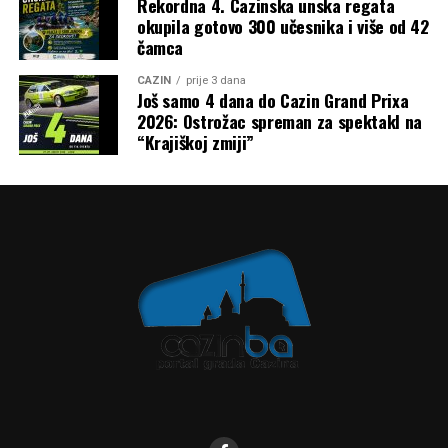
Rekordna 4. Cazinska unska regata
okupila gotovo 300 učesnika i više od 42
čamca
CAZIN
prije 3 dana
Još samo 4 dana do Cazin Grand Prixa
2026: Ostrožac spreman za spektakl na
“Krajiškoj zmiji”