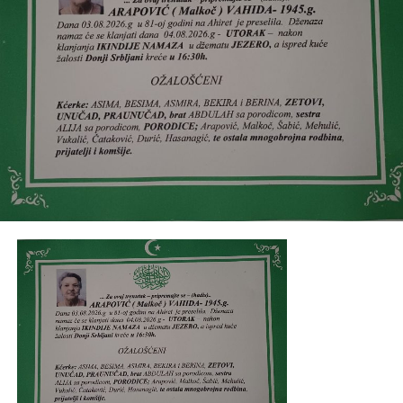
porodicama, jetrve
Zlata, Vesna i Minka
, sestrići,
sestrične, bratići, bratišne te porodice
Đogić, Topčagić,
Bešić, Toromanović
i ostala mnogobrojna rodbina,
prijatelji i komšije.
Post
Share
Share
Tweet
Share
Mail