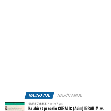
OŽALOŠĆENI:
Majka
Fatma
, suprug
Jasmin
, braća:
Aladin
i
Damir
,
sestra
Vesna
, porodice:
Bekanović
,
Murić
i
Šabić
, te
ostala rodbina, komšije i prijatelji.
Post
Share
Share
Tweet
Share
Mail
NAJNOVIJE
NAJČITANIJE
SMRTOVNICE
prije 7 sati
Na ahiret preselio ĆORALIĆ (Asim) IBRAHIM zv.