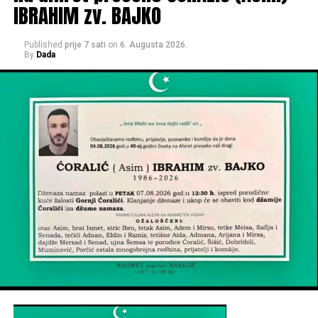
IBRAHIM zv. BAJKO
Published
prije 7 sati
on
6. Augusta 2026.
By
Dada