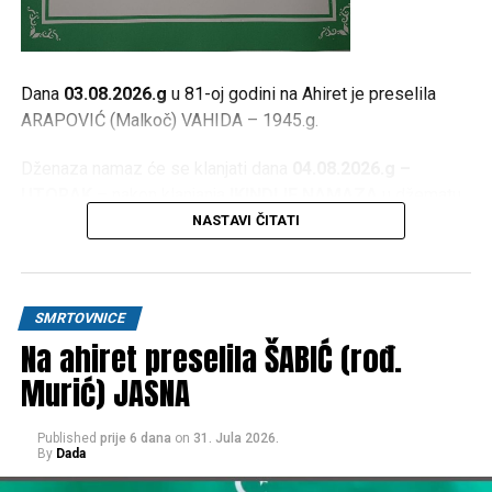
Dana
03.08.2026.g
u 81-oj godini na Ahiret je preselila
ARAPOVIĆ (Malkoč) VAHIDA – 1945.g.
Dženaza namaz će se klanjati dana
04.08.2026.g –
UTORAK
– nakon klanjanja
IKINDIJE NAMAZA
u džematu
JEZERO
, a ispred kuće žalosti
Donji Srbljani
kreće u
NASTAVI ČITATI
16:30h
.
OŽALOŠĆENI
SMRTOVNICE
Na ahiret preselila ŠABIĆ (rođ.
Kćerke:
ASIMA, BESIMA, ASMIRA, BEKIRA i BERINA
,
ZETOVI
,
UNUČAD, PRAUNUČAD
, brat
ABDULAH
sa
Murić) JASNA
porodicom, sestra
ALIJA
sa porodicom,
PORODICE;
Arapović, Malkoč, Šabić, Mehulić, Vukalić, Čataković, Đurić,
Published
prije 6 dana
on
31. Jula 2026.
Hasanagić, te ostala mnogobrojna rodbina, prijatelji i
By
Dada
komšije.