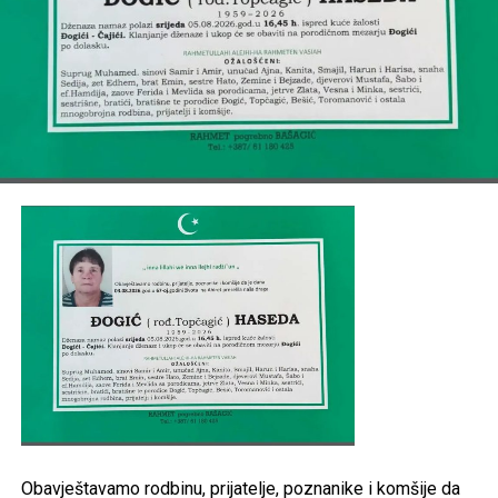
porodice:
HODŽIĆ, BEŠIREVIĆ, ČIZMIĆ, PAŠIĆ, MEMIĆ,
FERHATOVIĆ, LUBENOVIĆ, BAJRAMOVIĆ, VILIĆ, MESIĆ,
ARSIĆ, BRKIĆ
,
TE OSTALA MNOGOBROJNA RODBINA, PRIJATELJI I
KOMŠIJE.
Post
Share
Share
Tweet
Share
Mail
Obavještavamo rodbinu, prijatelje, poznanike i komšije da