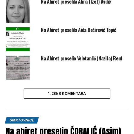
Na Ahiret preselila Alma (Izet) Avdić
Na Ahiret preselila Aida Bećirević Topić
Na Ahiret preselio Veletanlić (Nazifa) Reuf
1.286 0 KOMENTARA
SMRTOVNICE
Na ahiret preselio ĆORALIĆ (Asim)