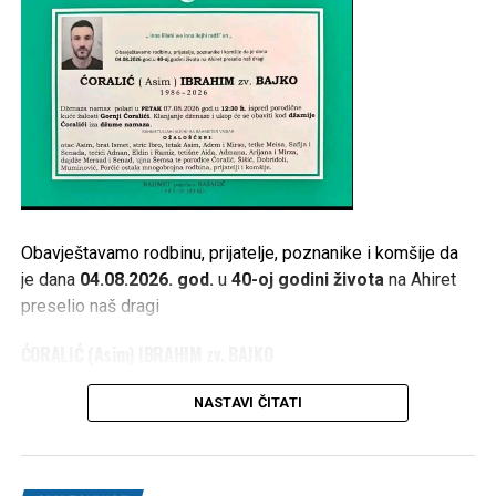
Obavještavamo rodbinu, prijatelje, poznanike i komšije da
je dana
04.08.2026. god.
u
40-oj godini života
na Ahiret
preselio naš dragi
ĆORALIĆ (Asim) IBRAHIM zv. BAJKO
1986 – 2026
NASTAVI ČITATI
Dženaza namaz polazi u
PETAK 07.08.2026. god. u 12:30
h
, ispred porodične kuće žalosti
Gornji Ćoralići
. Klanjanje
dženaze i ukop će se obaviti kod
džamije Ćoralići
iza