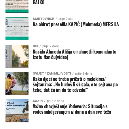
BAJKO
SMRTOVNICE
prije 7 sati
Na ahiret preselila KAPIĆ (Mehmeda) MERSIJA
BIH
prije 2 dana
Kasida Ahmeda Alilija o rahmetli komandantu
Izetu Naniću(video)
SVIJET / ZANIMLJIVOSTI
prije 2 dana
Kako djeci ne treba pričati o melekima/
šejtanima: „Ne budeš li slušala, eto šejtana po
tebe, dat ću im da te odvedu!“
CAZIN
prije 2 dana
Važno obavještenje Vodovoda: Situacija s
vodosnabdijevanjem iz dana u dan sve teža