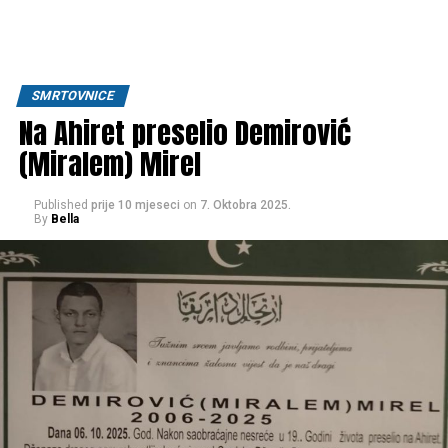
SMRTOVNICE
Na Ahiret preselio Demirović
(Miralem) Mirel
Published
prije 10 mjeseci
on
7. Oktobra 2025.
By
Bella