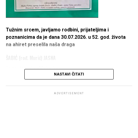
Tužnim srcem, javljamo rodbini, prijateljima i
poznanicima da je dana 30.07.2026. u 52. god. života
na ahiret preselila naša draga
ŠABIĆ (rođ. Murić) JASNA
žena Jasmina Mujagina
NASTAVI ČITATI
IZ ŠUMATCA
1975 – 2026
ADVERTISEMENT
DŽENAZA POLAZI ISPRED KUĆE UMRLE U PETAK
31.07.2026. U 14 h,
A KLANJAT ĆE SE KOD DŽAMIJE U ŠUMATCU PO
DOLASKU.