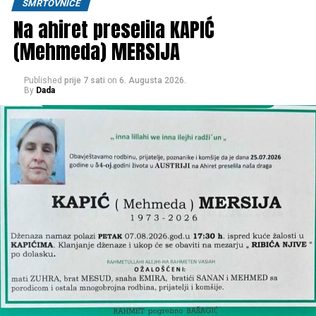
SMRTOVNICE
džume namaza
.
Na ahiret preselila KAPIĆ
(Mehmeda) MERSIJA
RAHMETULLAHI ALEJHI-HA RAHMETEN VASIAH
OŽALOŠĆENI:
Published
prije 7 sati
on
6. Augusta 2026.
By
Dada
otac
Asim
, brat
Ismet
, stric
Ibro
, tetak
Asim, Adem i
Mirso
, tetke
Meisa, Safija i Senada
, tečići
Adnan, Eldin i
Ramiz
, tetišne
Aida, Admana, Arijana i Mirza
, dajdže
Mersad i Senad
, ujna
Šemsa
te porodice
Ćoralić, Šišić,
Dobridoli, Muminović, Porčić
, ostala mnogobrojna
rodbina, prijatelji i komšije.
Post
Share
Share
Tweet
Share
Mail