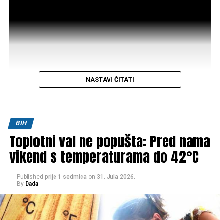
NASTAVI ČITATI
Post
Share
Share
BIH
Toplotni val ne popušta: Pred nama
Tweet
Share
vikend s temperaturama do 42°C
Mail
Published
prije 1 sedmica
on
31. Jula 2026.
By
Dada