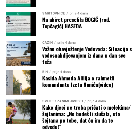
SMRTOVNICE
prije 4 dana
Na ahiret preselila ĐOGIĆ (rođ.
Topčagić) HASEDA
CAZIN
prije 4 dana
Važno obavještenje Vodovoda: Situacija s
vodosnabdijevanjem iz dana u dan sve
teža
BIH
prije 4 dana
Kasida Ahmeda Alilija o rahmetli
komandantu Izetu Naniću(video)
SVIJET / ZANIMLJIVOSTI
prije 4 dana
Kako djeci ne treba pričati o melekima/
šejtanima: „Ne budeš li slušala, eto
šejtana po tebe, dat ću im da te
odvedu!“