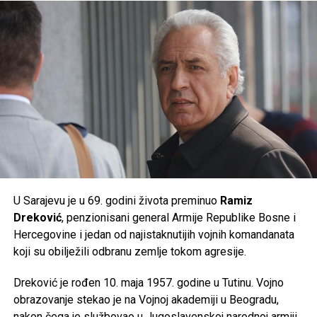
prate preporuke nadležnih službi, jer će naredni dani
donijeti ekstremne ljetne vrućine kakve se rijetko bilježe.
Post
Share
Share
Tweet
Share
Mail
U Sarajevu je u 69. godini života preminuo
Ramiz
Dreković
, penzionisani general Armije Republike Bosne i
Hercegovine i jedan od najistaknutijih vojnih komandanata
koji su obilježili odbranu zemlje tokom agresije.
Dreković je rođen 10. maja 1957. godine u Tutinu. Vojno
obrazovanje stekao je na Vojnoj akademiji u Beogradu,
nakon čega je službovao u Jugoslavenskoj narodnoj armiji.