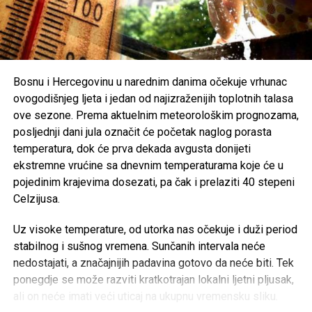
Organizatori Zenica Summer Festa poručili su da je odluka
o otkazivanju donesena iz poštovanja prema nastradalima i
njihovim porodicama, naglašavajući da će prilika za muziku
i zabavu uvijek biti, dok izgubljeni životi ne mogu biti
Bosnu i Hercegovinu u narednim danima očekuje vrhunac
vraćeni.
ovogodišnjeg ljeta i jedan od najizraženijih toplotnih talasa
ove sezone. Prema aktuelnim meteorološkim prognozama,
Brojni građani podržali su ovu odluku, ističući da u
posljednji dani jula označit će početak naglog porasta
trenucima kolektivne tuge solidarnost i suosjećanje moraju
temperatura, dok će prva dekada avgusta donijeti
biti ispred svih drugih interesa.
ekstremne vrućine sa dnevnim temperaturama koje će u
pojedinim krajevima dosezati, pa čak i prelaziti 40 stepeni
Rasprava koja se razvila na društvenim mrežama još
Celzijusa.
jednom je pokazala koliko je važno njegovati kulturu
empatije, poštovanja i odgovornosti, posebno u trenucima
Uz visoke temperature, od utorka nas očekuje i duži period
kada cijela zajednica dijeli bol zbog nenadoknadivog
stabilnog i sušnog vremena. Sunčanih intervala neće
gubitka.
nedostajati, a značajnijih padavina gotovo da neće biti. Tek
ponegdje se može razviti kratkotrajan lokalni ljetni pljusak,
ali on neće imati veći uticaj na ukupnu vremensku sliku.