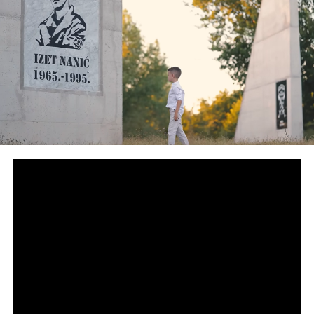
Raport
Post
Share
Share
Tweet
Share
Mail
POVEZANE TEME:
MILORAD DODIK
POKLON
SLIKA
UP NEXT
Uhapšeno više osoba u vezi sa slučajem “ubačeni
snajperisti”: Akcija MUP-a Srbije i BIA-e na teritoriji
BiH?
DON'T MISS
Ambasada Velike Britanije u BiH: Naše sankcije Dodiku i
Cvijanović ostaju na snazi