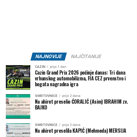
Post
Share
Share
Tweet
Share
Mail
NAJNOVIJE
NAJČITANIJE
CAZIN
prije 1 dan
Cazin Grand Prix 2026 počinje danas: Tri dana
vrhunskog automobilizma, FIA CEZ prvenstvo i
bogata nagradna igra
SMRTOVNICE
prije 2 dana
Na ahiret preselio ĆORALIĆ (Asim) IBRAHIM zv.
BAJKO
SMRTOVNICE
prije 2 dana
Na ahiret preselila KAPIĆ (Mehmeda) MERSIJA