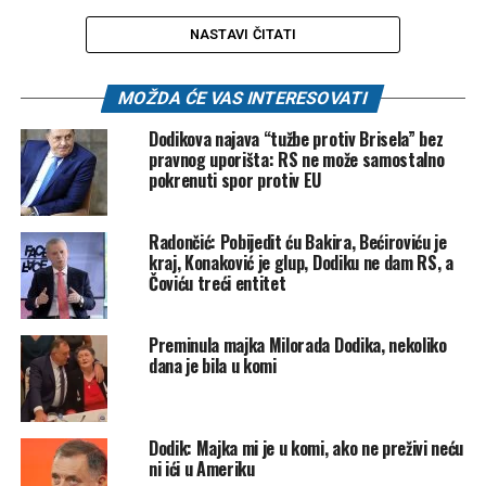
NASTAVI ČITATI
MOŽDA ĆE VAS INTERESOVATI
Dodikova najava “tužbe protiv Brisela” bez
pravnog uporišta: RS ne može samostalno
pokrenuti spor protiv EU
Radončić: Pobijedit ću Bakira, Bećiroviću je
kraj, Konaković je glup, Dodiku ne dam RS, a
Čoviću treći entitet
Preminula majka Milorada Dodika, nekoliko
dana je bila u komi
Dodik: Majka mi je u komi, ako ne preživi neću
ni ići u Ameriku