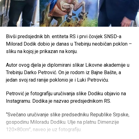
Bivši predsjednik bh. entiteta RS i prvi čovjek SNSD-a
Milorad Dodik dobio je danas u Trebinju neobičan poklon –
sliku na kojoj je prikazan na konju.
Autor ovog djela je diplomirani slikar Likovne akademije u
Trebinju Darko Petrović. On je rodom iz Bajne Bašte, a
jedan svoj rad ranije poklonio je i Luki Petroviću.
Petrović je fotografiju uručivanja slike Dodiku objavio na
Instagramu. Dodika je nazvao predsjednikom RS.
“Svečano uručivanje slike predsedniku Republike Srpske,
gospodinu Miloradu Dodiku. Ulje na platnu Dimenzije
120×80cm”, naveo je uz fotografiju.