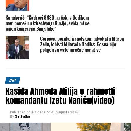
Konaković: “Kadrovi SNSD na čelu s Dodikom
nam pomažu u izbacivanju Rusije, sviđa mi se
amerikanizacija Banjaluke”
Cerićeva poruka izraelskom advokatu Marcu
Zellu, lobisti Milorada Dodika: Bosna nije
poligon za vaše mračne narative
BIH
Kasida Ahmeda Alilija o rahmetli
komandantu Izetu Naniću(video)
Published
prije 4 dana
on
4. Augusta 2026.
By
Serhatlija