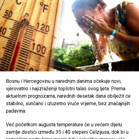
Zbog ekstremno visokih temperatura, nadležni pozivaju
građane na dodatni oprez. Preporučuje se redovna
hidratacija, izbjegavanje boravka na otvorenom u
najtoplijem dijelu dana, nošenje lagane i svijetle odjeće te
zaštita od direktnog sunčevog zračenja.
Poseban oprez savjetuje se
starijim osobama, djeci,
hroničnim bolesnicima i svima koji rade na otvorenom
,
uz preporuku da se pridržavaju savjeta ljekara i, ukoliko je
moguće, borave u rashlađenim prostorijama tokom
najtoplijeg dijela dana.
Bosnu i Hercegovinu u narednim danima očekuje novi,
vjerovatno i najizraženiji toplotni talas ovog ljeta. Prema
Post
Share
Share
aktuelnim prognozama, narednih desetak dana obilježit će
stabilno, sunčano i izuzetno vruće vrijeme, bez značajnijih
Tweet
Share
padavina.
Mail
Već početkom augusta temperature će u većem dijelu
zemlje dostići između 35 i 40 stepeni Celzijusa, dok bi u