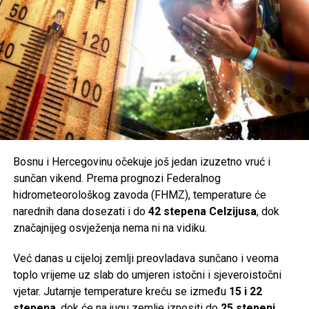
Bosnu i Hercegovinu očekuje još jedan izuzetno vruć i
sunčan vikend. Prema prognozi Federalnog
hidrometeorološkog zavoda (FHMZ), temperature će
narednih dana dosezati i do
42 stepena Celzijusa
, dok
značajnijeg osvježenja nema ni na vidiku.
Već danas u cijeloj zemlji preovladava sunčano i veoma
toplo vrijeme uz slab do umjeren istočni i sjeveroistočni
vjetar. Jutarnje temperature kreću se između
15 i 22
stepena
, dok će na jugu zemlje iznositi do
25 stepeni