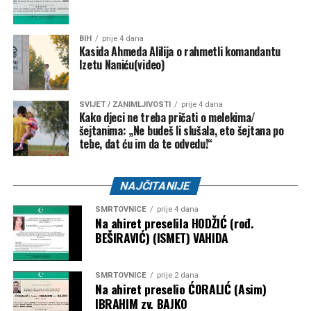
BIH
prije 4 dana
Kasida Ahmeda Alilija o rahmetli komandantu
Izetu Naniću(video)
SVIJET / ZANIMLJIVOSTI
prije 4 dana
Kako djeci ne treba pričati o melekima/
šejtanima: „Ne budeš li slušala, eto šejtana po
tebe, dat ću im da te odvedu!“
NAJČITANIJE
SMRTOVNICE
prije 4 dana
Na ahiret preselila HODŽIĆ (rođ.
BEŠIRAVIĆ) (ISMET) VAHIDA
SMRTOVNICE
prije 2 dana
Na ahiret preselio ĆORALIĆ (Asim)
IBRAHIM zv. BAJKO