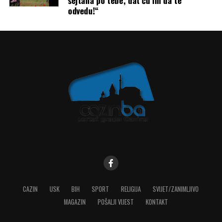
šejtana po tebe, dat ću im da te
odvedu!“
CAZIN
USK
BIH
SPORT
RELIGIJA
SVIJET/ZANIMLJIVO
MAGAZIN
POŠALJI VIJEST
KONTAKT