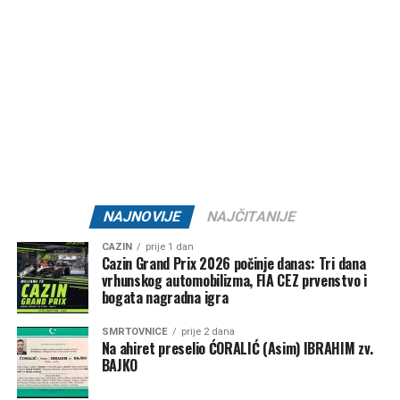
dugotrajnom sušom, a ozbiljnije osvježenje i značajnije
padavine za sada nisu na vidiku.
Post
Share
Share
Tweet
Share
Mail
NAJNOVIJE
NAJČITANIJE
CAZIN
prije 1 dan
Cazin Grand Prix 2026 počinje danas: Tri dana
vrhunskog automobilizma, FIA CEZ prvenstvo i
bogata nagradna igra
SMRTOVNICE
prije 2 dana
Na ahiret preselio ĆORALIĆ (Asim) IBRAHIM zv.
BAJKO