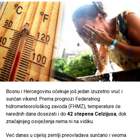
uzdižemo i živimo i da to naše kosmičko dobro jednom
za sva vremena prekrije i uništi sve brloge nastambe
zla koje vreba. Neka nam Srebrenica bude pouka da
se slabima milost ne ukazuje i zakletva da nam se
više niakda ne dogodi i da nećemo dopustiti da nam se
zlo ponovi”
, zaključio je reis Kavazović u hutbi.
Post
Share
Share
Tweet
Share
Mail
Bosnu i Hercegovinu očekuje još jedan izuzetno vruć i
POVEZANE TEME:
11. JULI
GENOCID U SREBRENICI
sunčan vikend. Prema prognozi Federalnog
KOLEKTIVNA DŽENAZA
REIS KAVAZOVIĆ
hidrometeorološkog zavoda (FHMZ), temperature će
UP NEXT
narednih dana dosezati i do
42 stepena Celzijusa
, dok
Zaboravljeno ubistvo šesnaestogodišnje Melihe Durić:
značajnijeg osvježenja nema ni na vidiku.
Ubijena 2001. nakon povratka iz Potočara
Već danas u cijeloj zemlji preovladava sunčano i veoma
DON'T MISS