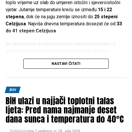
Klanjana dženaza za još sedam žrtava genocida u
toplo vrijeme uz slab do umjeren istočni i sjeveroistočni
Srebrenici
vjetar. Jutarnje temperature kreću se između
15 i 22
stepena
, dok će na jugu zemlje iznositi do
25 stepeni
Celzijusa
. Najviša dnevna temperatura dosezat će od
33
do 41 stepen Celzijusa
.
Ni vikend neće donijeti promjenu vremenskih prilika. U
subotu
će biti sunčano i izrazito vruće, uz dnevne
temperature od
33 do 40 stepeni
, dok će se u
NASTAVI ČITATI
Hercegovini živa u termometru penjati i do
42 stepena
Celzijusa
.
Slično vrijeme očekuje se i u
nedjelju
, kada će maksimalne
BIH
temperature u većem dijelu zemlje iznositi između
34 i 40
BiH ulazi u najjači toplotni talas
stepeni
, a na jugu ponovo do
42 stepena Celzijusa
.
ljeta: Pred nama najmanje deset
Prema trenutnim prognozama, ni početak naredne sedmice
dana sunca i temperatura do 40°C
neće donijeti olakšanje. Nastavit će se sunčano i vrlo toplo
vrijeme, uz jutarnje temperature od
15 do 22 stepena
(na
Published
prije 2 sedmice
on
28. Jula 2026.