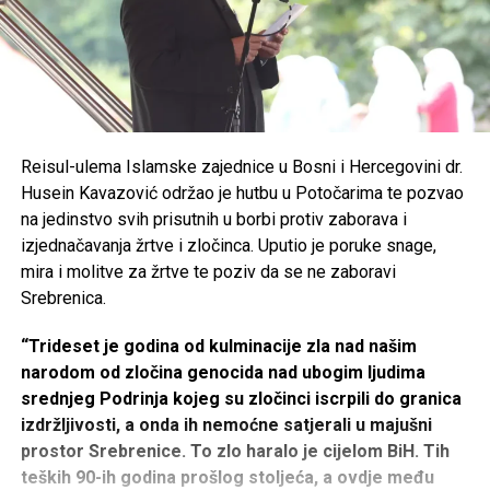
Reisul-ulema Islamske zajednice u Bosni i Hercegovini dr.
Husein Kavazović održao je hutbu u Potočarima te pozvao
na jedinstvo svih prisutnih u borbi protiv zaborava i
izjednačavanja žrtve i zločinca. Uputio je poruke snage,
mira i molitve za žrtve te poziv da se ne zaboravi
Srebrenica.
“Trideset je godina od kulminacije zla nad našim
narodom od zločina genocida nad ubogim ljudima
srednjeg Podrinja kojeg su zločinci iscrpili do granica
izdržljivosti, a onda ih nemoćne satjerali u majušni
prostor Srebrenice. To zlo haralo je cijelom BiH. Tih
teških 90-ih godina prošlog stoljeća, a ovdje među