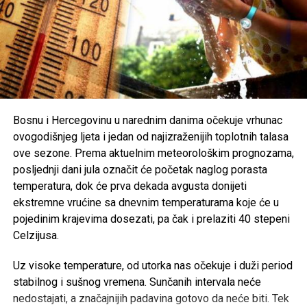
generacijama. Mnogi smatraju da je zabrinjavajuće kada
otkazani koncert ili festivalski događaj postane važniji od
ljudskih života i tragedije koja je pogodila cijelu zajednicu.
Organizatori Zenica Summer Festa poručili su da je odluka
o otkazivanju donesena iz poštovanja prema nastradalima i
njihovim porodicama, naglašavajući da će prilika za muziku
i zabavu uvijek biti, dok izgubljeni životi ne mogu biti
Bosnu i Hercegovinu u narednim danima očekuje vrhunac
vraćeni.
ovogodišnjeg ljeta i jedan od najizraženijih toplotnih talasa
ove sezone. Prema aktuelnim meteorološkim prognozama,
Brojni građani podržali su ovu odluku, ističući da u
posljednji dani jula označit će početak naglog porasta
trenucima kolektivne tuge solidarnost i suosjećanje moraju
temperatura, dok će prva dekada avgusta donijeti
biti ispred svih drugih interesa.
ekstremne vrućine sa dnevnim temperaturama koje će u
pojedinim krajevima dosezati, pa čak i prelaziti 40 stepeni
Rasprava koja se razvila na društvenim mrežama još
Celzijusa.
jednom je pokazala koliko je važno njegovati kulturu
empatije, poštovanja i odgovornosti, posebno u trenucima
Uz visoke temperature, od utorka nas očekuje i duži period
kada cijela zajednica dijeli bol zbog nenadoknadivog
stabilnog i sušnog vremena. Sunčanih intervala neće
gubitka.
nedostajati, a značajnijih padavina gotovo da neće biti. Tek