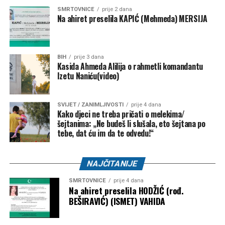
SMRTOVNICE
prije 2 dana
Na ahiret preselila KAPIĆ (Mehmeda) MERSIJA
BIH
prije 3 dana
Kasida Ahmeda Alilija o rahmetli komandantu
Izetu Naniću(video)
SVIJET / ZANIMLJIVOSTI
prije 4 dana
Kako djeci ne treba pričati o melekima/
šejtanima: „Ne budeš li slušala, eto šejtana po
tebe, dat ću im da te odvedu!“
NAJČITANIJE
SMRTOVNICE
prije 4 dana
Na ahiret preselila HODŽIĆ (rođ.
BEŠIRAVIĆ) (ISMET) VAHIDA