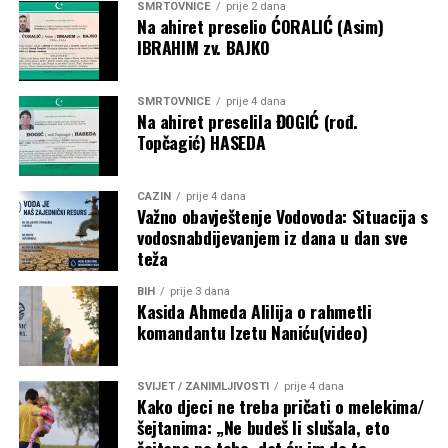
SMRTOVNICE
prije 2 dana
Na ahiret preselio ĆORALIĆ (Asim)
IBRAHIM zv. BAJKO
SMRTOVNICE
prije 4 dana
Na ahiret preselila ĐOGIĆ (rođ.
Topčagić) HASEDA
CAZIN
prije 4 dana
Važno obavještenje Vodovoda: Situacija s
vodosnabdijevanjem iz dana u dan sve
teža
BIH
prije 3 dana
Kasida Ahmeda Alilija o rahmetli
komandantu Izetu Naniću(video)
SVIJET / ZANIMLJIVOSTI
prije 4 dana
Kako djeci ne treba pričati o melekima/
šejtanima: „Ne budeš li slušala, eto