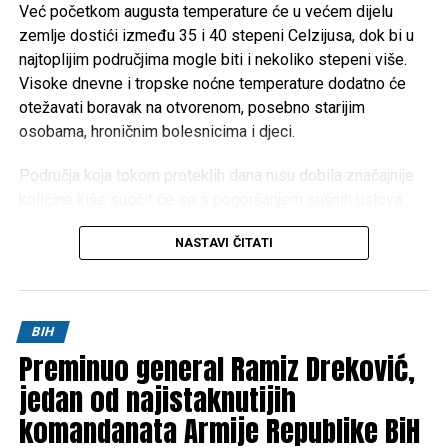
Mail
Već početkom augusta temperature će u većem dijelu
zemlje dostići između 35 i 40 stepeni Celzijusa, dok bi u
najtoplijim područjima mogle biti i nekoliko stepeni više.
Visoke dnevne i tropske noćne temperature dodatno će
otežavati boravak na otvorenom, posebno starijim
osobama, hroničnim bolesnicima i djeci.
Područja koja tokom proteklih dana nisu dobila značajnije
količine kiše suočit će se s pogoršanjem sušnih uslova.
Dugotrajan izostanak padavina mogao bi izazvati ozbiljne
NASTAVI ČITATI
posljedice za poljoprivredu, vodotokove i povećati rizik od
izbijanja šumskih i niskih požara.
Meteorolozi za sada ne mogu sa sigurnošću odrediti kada
BIH
će doći do promjene vremena. Prema trenutnim
Preminuo general Ramiz Dreković,
prognostičkim modelima, toplotni talas će potrajati
najmanje do oko
jedan od najistaknutijih
10. augusta
, ali je riječ o periodu koji je
još uvijek dovoljno udaljen da bi prognoze bile potpuno
komandanata Armije Republike BiH
pouzdane.