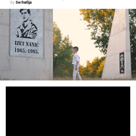
By
Serhatlija
“Mržnja nikada ne može dovesti
do ljubavi, ubistvo do života, niti
nasilje do slobode”
Kazao je kako su u Potočarima danas s njima prijatelji iz
cijelog svijeta i hrabri ljudi koji ne pristaju na zaborav, da
zajedno svjedoče istinu o Srebrenici, jer ih se tiče.
“Braćo i sestre, ovo polje bijelih nišana u Potočarima
potvrđuje nam da mržnja nikada ne može dovesti do
ljubavi, ubistvo do života, niti nasilje do slobode. Na
putevima zla rastu samo smrt, očaj, tuga i bol. Na
iznevjerenoj duhovnosti može se utemeljiti samo
nesreća, a na mitu o odabranom nebeskom narodu
samo zločin. U tome nema ništa sveto niti uzvišeno,
samo sjeme smrti ljudskom rukom posijano. Mezarje
na kojim stojimo opominje da se smrti i osvetom