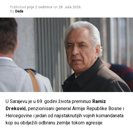
Published
prije 2 sedmice
on
28. Jula 2026.
Građanima se savjetuje da izbjegavaju duži boravak na
By
Dada
suncu u najtoplijem dijelu dana, unose dovoljno tečnosti i
prate preporuke nadležnih službi, jer će naredni dani
donijeti ekstremne ljetne vrućine kakve se rijetko bilježe.
Post
Share
Share
Tweet
Share
Mail
U Sarajevu je u 69. godini života preminuo
Ramiz
Dreković
, penzionisani general Armije Republike Bosne i
Hercegovine i jedan od najistaknutijih vojnih komandanata
koji su obilježili odbranu zemlje tokom agresije.