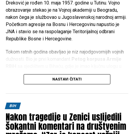
Dreković je rođen 10. maja 1957. godine u Tutinu. Vojno
obrazovanje stekao je na Vojnoj akademiji u Beogradu,
nakon čega je službovao u Jugoslavenskoj narodnoj armiji.
Početkom agresije na Bosnu i Hercegovinu napustio je
JNA i stavio se na raspolaganje Teritorijalnoj odbrani
Republike Bosne i Hercegovine.
Tokom ratnih godina obavljao je niz najodgovornijih vojnih
dužnosti. Bio je prvi komandant
Petog korpusa Armije
RBiH
sa sjedištem u Bihaću, gdje je imao ključnu ulogu u
organizaciji odbrane Bosanske krajine. Kasnije je preuzeo
NASTAVI ČITATI
komandu nad
Četvrtim korpusom Armije RBiH
u
Mostaru, a obavljao je i dužnost načelnika Uprave za
politička pitanja Generalštaba Armije RBiH.
BIH
Za doprinos u odbrani Bosne i Hercegovine odlikovan je
Nakon tragedije u Zenici uslijedili
brojnim vojnim i državnim priznanjima te je ostao upamćen
kao jedan od ključnih stratega u organizaciji i razvoju Armije
šokantni komentari na društvenim
Republike Bosne i Hercegovine.