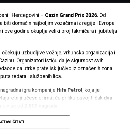
osni i Hercegovini –
Cazin Grand Prix 2026
. Od
e biti domaćin najboljim vozačima iz regije i Evrope
e i ove godine okuplja veliki broj takmičara i ljubitelja
očekuju uzbudljive vožnje, vrhunska organizacija i
azinu. Organizatori ističu da je sigurnost svih
edaoce da utrke prate isključivo iz označenih zona
puta redara i službenih lica.
a nagradna igra kompanije
Hifa Petrol
, koja je
ajsretniji učesnici imat će priliku osvojiti čak
dva
eno više od
2.800 nagrada
.
ne i Hercegovine, Hrvatske, Slovenije, Srbije, Crne
STAVI ČITATI
in i ove godine učiniti regionalnim centrom