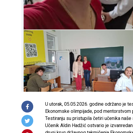
U utorak, 05.05.2026. godine održano je te
Ekonomske olimpijade, pod mentorstvom pr
Testiranju su pristupila četiri učenika naše 
Učenik Aldin Hadžić ostvario je izvanreda
drugi krug državnog takmičenja Ekonomske