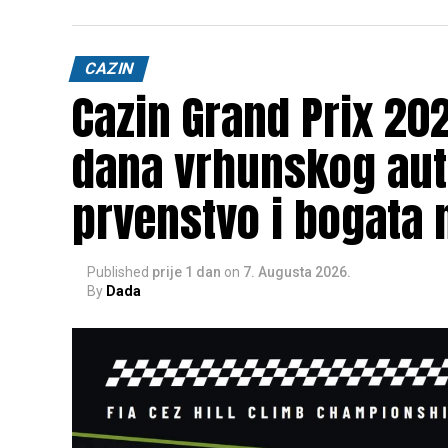
CAZIN
Cazin Grand Prix 202
dana vrhunskog aut
prvenstvo i bogata 
Published
prije 1 dan
on
7. Augusta 2026.
By
Dada