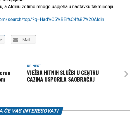
u, a Aldinu želimo mnogo uspjeha u nastavku takmičenja.
.com/search/top/?q=Had%C5%BEi%C4%87%20Aldin
e
Mail
UP NEXT
deran
VJEŽBA HITNIH SLUŽBI U CENTRU
nom
CAZINA USPORILA SAOBRAĆAJ
 ĆE VAS INTERESOVATI