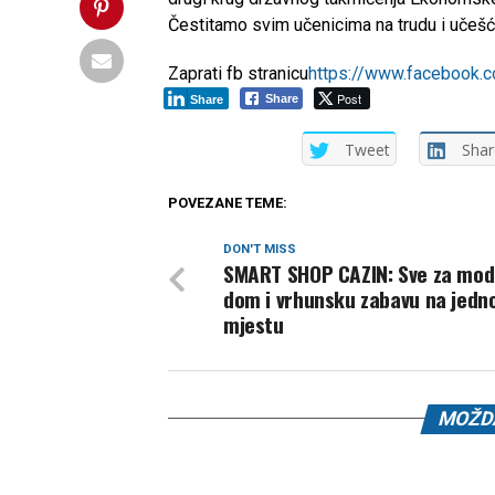
Čestitamo svim učenicima na trudu i učešć
Zaprati fb stranicu
https://www.facebook
Post
Share
Share
Tweet
Shar
POVEZANE TEME:
DON'T MISS
SMART SHOP CAZIN: Sve za mo
dom i vrhunsku zabavu na jed
mjestu
MOŽDA