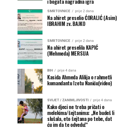
i bogata nagradna igra
SMRTOVNICE
prije 2 dana
Na ahiret preselio ĆORALIĆ (Asim)
IBRAHIM zv. BAJKO
SMRTOVNICE
prije 2 dana
Na ahiret preselila KAPIĆ
(Mehmeda) MERSIJA
BIH
prije 4 dana
Kasida Ahmeda Alilija o rahmetli
komandantu Izetu Naniću(video)
SVIJET / ZANIMLJIVOSTI
prije 4 dana
Kako djeci ne treba pričati o
melekima/šejtanima: „Ne budeš li
slušala, eto šejtana po tebe, dat
ću im da te odvedu!“