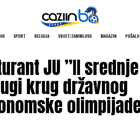
BIH
SPORT
RELIGIJA
SVIJET/ZANIMLJIVO
MAGAZIN
POŠALJI
turant JU ”II srednj
rugi krug državnog
konomske olimpijad