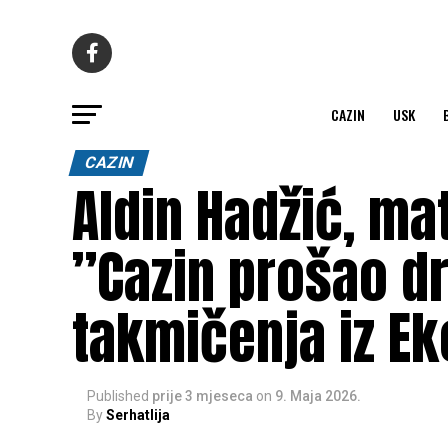
CAZIN
USK
CAZIN
Aldin Hadžić, ma
”Cazin prošao d
takmičenja iz E
Published
prije 3 mjeseca
on
9. Maja 2026.
By
Serhatlija