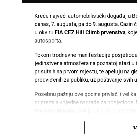
Kreće najveći automobilistički događaj u B
danas, 7. augusta, pa do 9. augusta, Cazin ć
u okviru
FIA CEZ Hill Climb prvenstva
, koj
autosporta.
Tokom trodnevne manifestacije posjetioce 
jedinstvena atmosfera na poznatoj stazi u C
prisutnih na prvom mjestu, te apeluju na gl
predviđenih za publiku, uz poštivanje svih u
Posebnu pažnju ove godine privlači i velik
pripremila vrijedne nagrade za posjetioce. N
Porsche Macana
, dok je ukupno pripremlj
Očekuje se dolazak hiljada gledalaca iz Bos
NA
Gore i drugih evropskih zemalja, što će Caz