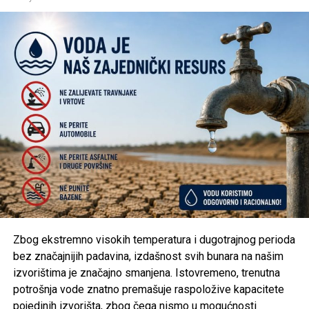
uživati u nastupima vrhunskih vozača i moćnih trkaćih
automobila, a organizatori pozivaju sve posjetioce da
svojim odgovornim ponašanjem doprinesu sigurnosti i
uspješnoj organizaciji jednog od najznačajnijih sportskih
događaja u Krajini.
Post
Share
Share
Tweet
Share
Mail
Zbog ekstremno visokih temperatura i dugotrajnog perioda
bez značajnijih padavina, izdašnost svih bunara na našim
izvorištima je značajno smanjena. Istovremeno, trenutna
potrošnja vode znatno premašuje raspoložive kapacitete
pojedinih izvorišta, zbog čega nismo u mogućnosti