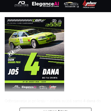
posjetiocima koji su svojim prisustvom doprinijeli uspjehu
manifestacije, uz poruku da se svi ponovo okupe naredne
godine na obalama rijeke Une.
Post
Share
Share
Tweet
Share
Mail
Odbrojavanje je pri kraju – ostala su još samo
4 dana
do
početka jednog od najvećih automobilističkih događaja u