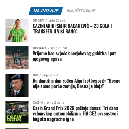
Vrijeme:
21:00 – 01:30
Lokacija:
Oaza Bare Cazin
NAJNOVIJE
NAJČITANIJE
🎟 Ulaz:
10 KM
SPORT
prije 20 sati
CAZINJANIN ISMIR NADAREVIĆ – 23 GOLA I
Jedna Oaza. Nezaboravna noć.
TRANSFER U VIŠI RANG!
RELIGIJA
prije 21 sat
Vrijeme kao svjedok čovjekovog gubitka i put
Post
Share
Share
njegovog spasa
Tweet
Share
BIH
prije 21 sat
Na današnji dan rođen Alija Izetbegović: “Bosna
Mail
nije samo parče zemlje, Bosna je ideja”
CAZIN
prije 2 dana
Cazin Grand Prix 2026 počinje danas: Tri dana
vrhunskog automobilizma, FIA CEZ prvenstvo i
bogata nagradna igra