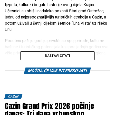
ljepota, kulture i bogate historije ovog dijela Krajine.
Učesnici su obišli nadaleko poznati Stari grad Ostrožac,
jednu od najprepoznatljivijih turističkih atrakcija u
Cazin
, a
potom uživali u šetnji dijelom šetnice “Una Vista” uz rijeku
Unu.
Posebnu pažnju gostiju privukli su spoj prirode, kulturne
baštine i turističkog potencijala koji posljednjih godina sve
više privlači posjetioce iz Bosne i Hercegovine i regiona.
NASTAVI ČITATI
Radni dio programa održan je u Motel Stovrela, gdje se
razgovaralo o razvoju ruralnog turizma u Bosni i
MOŽDA ĆE VAS INTERESOVATI
Hercegovini, izazovima s kojima se sela susreću, ali i
budućim planovima za promociju domaćih destinacija.
Organizator događaja je
Udruženje Alterural
uz podršku
CAZIN
Centar za kulturu i turizam Cazin
.
Cazin Grand Prix 2026 počinje
danas: Tri dana vrhunskog
Ovakvi događaji dodatno potvrđuju da Cazin i Ostrožac