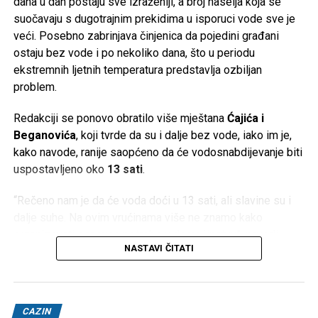
dana u dan postaju sve izraženiji, a broj naselja koja se
suočavaju s dugotrajnim prekidima u isporuci vode sve je
veći. Posebno zabrinjava činjenica da pojedini građani
ostaju bez vode i po nekoliko dana, što u periodu
ekstremnih ljetnih temperatura predstavlja ozbiljan
problem.
Redakciji se ponovo obratilo više mještana
Ćajića i
Beganovića
, koji tvrde da su i dalje bez vode, iako im je,
kako navode, ranije saopćeno da će vodosnabdijevanje biti
uspostavljeno oko
13 sati
.
“Rečeno nam je da će voda doći u 13 sati, ali slavine su i
dalje suhe. Na ovim vrućinama više ne znamo kako
organizovati osnovne potrebe u domaćinstvu”, navodi
NASTAVI ČITATI
jedan od mještana.
Temperature koje ovih dana prelaze
40 stepeni Celzijusa
dodatno otežavaju situaciju. Nedostatak vode ne utiče
CAZIN
samo na piće i pripremu hrane, već i na održavanje higijene,