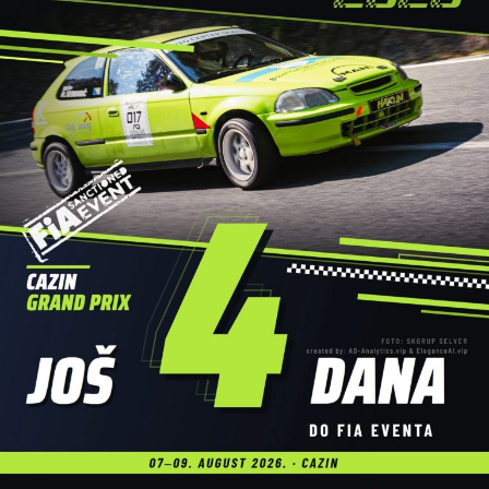
Posebna pažnja posvećena je sigurnosti svih učesnika. Za
bezbjednost na vodi tokom cijele trase bila je zadužena
Gorska služba spašavanja – Stanica Cazin
, čiji su
pripadnici profesionalno pratili događaj i osigurali da
regata protekne bez poteškoća.
Dodatnu atrakciju ovogodišnjoj manifestaciji dali su brojni
sadržaji uz rijeku, među kojima su posebnu pažnju privukli
atraktivni skokovi u vodu, koji su izazvali oduševljenje
publike i upotpunili cjelodnevni program.
Veliki broj učesnika, odlična atmosfera i pozitivna energija
još jednom su pokazali da
Cazinska unska regata
ima
veliki potencijal da u narednim godinama preraste u jedan
od najznačajnijih turističko-sportskih događaja u Bosni i
Hercegovini.
Organizatori su na kraju zahvalili svim učesnicima,
partnerima, volonterima, službama sigurnosti i