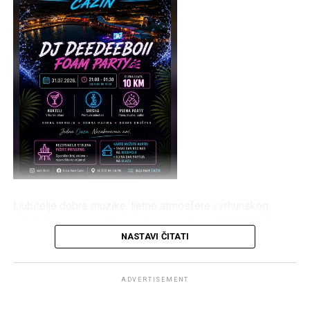
Ljubitelje dobre muzike, ljetne atmosfere i vrhunskog
provoda večeras očekuje pravi spektakl u
Oaza Bare
NASTAVI ČITATI
Cazin
. Posjetioce će zabavljati
DJ DeeDeeBoii
, a
centralni događaj večeri bit će atraktivni
Foam Party
, koji
obećava mnogo zabave, plesa i osvježenja.
ADVERTISEMENT
Program počinje u
21:00 sat
, a zabava će trajati sve do