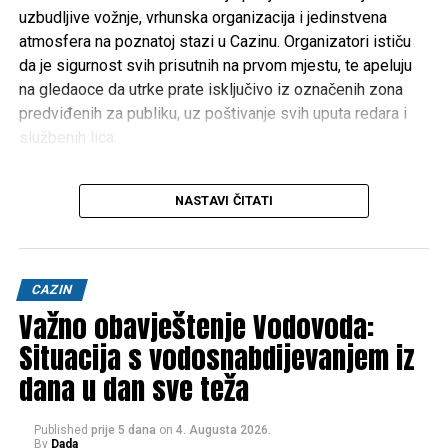
uzbudljive vožnje, vrhunska organizacija i jedinstvena
atmosfera na poznatoj stazi u Cazinu. Organizatori ističu
da je sigurnost svih prisutnih na prvom mjestu, te apeluju
na gledaoce da utrke prate isključivo iz označenih zona
predviđenih za publiku, uz poštivanje svih uputa redara i
službenih lica.
Posebnu pažnju ove godine privlači i velika nagradna igra
NASTAVI ČITATI
kompanije
Hifa Petrol
, koja je pripremila vrijedne nagrade
za posjetioce. Najsretniji učesnici imat će priliku osvojiti
čak
dva Porsche Macana
, dok je ukupno pripremljeno
više od
2.800 nagrada
.
CAZIN
Važno obavještenje Vodovoda:
Očekuje se dolazak hiljada gledalaca iz Bosne i
Hercegovine, Hrvatske, Slovenije, Srbije, Crne Gore i drugih
Situacija s vodosnabdijevanjem iz
evropskih zemalja, što će Cazin i ove godine učiniti
dana u dan sve teža
regionalnim centrom automobilizma.
Published
prije 5 dana
on
4. Augusta 2026.
Ljubitelji brzine i adrenalina naredna tri dana moći će
By
Dada