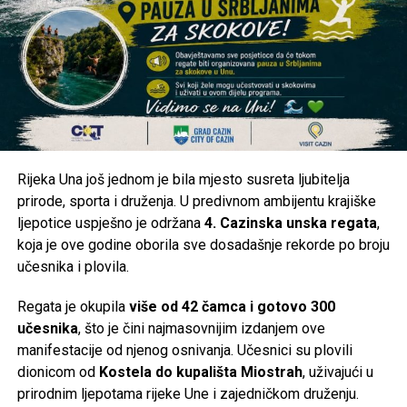
stabilizaciju sistema, kako bi se građani mogli na vrijeme
organizovati.
Kakva je situacija kod vas?
Da li je voda stigla u vaše naselje ili ste i dalje bez
vodosnabdijevanja? Pišite nam u komentarima iz kojeg ste
naselja i kakva je trenutna situacija kod vas. Vaše
Rijeka Una još jednom je bila mjesto susreta ljubitelja
informacije mogu pomoći i drugim građanima da steknu
prirode, sporta i druženja. U predivnom ambijentu krajiške
jasniju sliku o stanju na području Cazina.
ljepotice uspješno je održana
4. Cazinska unska regata
,
koja je ove godine oborila sve dosadašnje rekorde po broju
Post
Share
Share
učesnika i plovila.
Tweet
Share
Regata je okupila
više od 42 čamca i gotovo 300
učesnika
, što je čini najmasovnijim izdanjem ove
Mail
manifestacije od njenog osnivanja. Učesnici su plovili
dionicom od
Kostela do kupališta Miostrah
, uživajući u
prirodnim ljepotama rijeke Une i zajedničkom druženju.