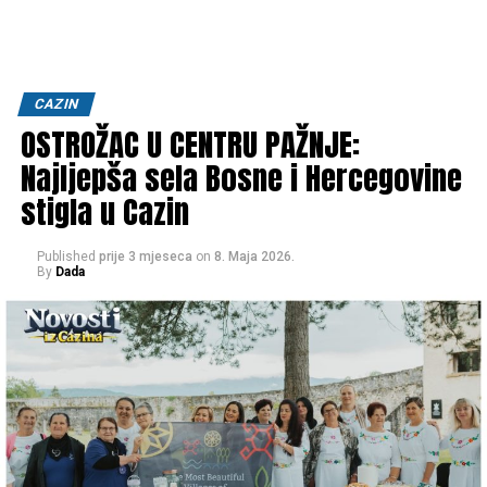
CAZIN
OSTROŽAC U CENTRU PAŽNJE:
Najljepša sela Bosne i Hercegovine
stigla u Cazin
Published
prije 3 mjeseca
on
8. Maja 2026.
By
Dada