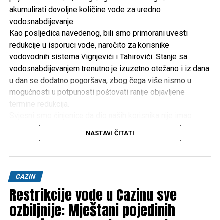
akumulirati dovoljne količine vode za uredno
vodosnabdijevanje.
Kao posljedica navedenog, bili smo primorani uvesti
redukcije u isporuci vode, naročito za korisnike
vodovodnih sistema Vignjevići i Tahirovići. Stanje sa
vodosnabdijevanjem trenutno je izuzetno otežano i iz dana
u dan se dodatno pogoršava, zbog čega više nismo u
mogućnosti u potpunosti poštovati ranije objavljene
termine redukcija.
Svjesni smo činjenice da dio naših korisnika nije imao
uredno vodosnabdijevanje već nekoliko dana. Ulažemo
NASTAVI ČITATI
maksimalne napore kako bismo svim korisnicima osigurali
barem minimalne količine vode za piće i osnovne životne
potrebe.
Zbog toga upućujemo apel svim korisnicima da vodu
CAZIN
koriste savjesno, odgovorno i racionalno. U ovim
Restrikcije vode u Cazinu sve
vanrednim okolnostima neophodno je obustaviti svaku
ozbiljnije: Mještani pojedinih
nepotrebnu potrošnju pitke vode, posebno za: