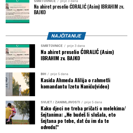
SMRTOVNICE
prije 3 dana
Na ahiret preselio ĆORALIĆ (Asim) IBRAHIM zv.
BAJKO
NAJČITANIJE
SMRTOVNICE
prije 3 dana
Na ahiret preselio ĆORALIĆ (Asim)
IBRAHIM zv. BAJKO
BIH
prije 5 dana
Kasida Ahmeda Alilija o rahmetli
komandantu Izetu Naniću(video)
SVIJET / ZANIMLJIVOSTI
prije 5 dana
Kako djeci ne treba pričati o melekima/
šejtanima: „Ne budeš li slušala, eto
šejtana po tebe, dat ću im da te
odvedu!“