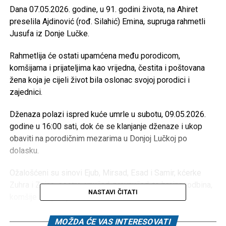
Dana 07.05.2026. godine, u 91. godini života, na Ahiret
preselila Ajdinović (rođ. Silahić) Emina, supruga rahmetli
Jusufa iz Donje Lučke.
Rahmetlija će ostati upamćena među porodicom,
komšijama i prijateljima kao vrijedna, čestita i poštovana
žena koja je cijeli život bila oslonac svojoj porodici i
zajednici.
Dženaza polazi ispred kuće umrle u subotu, 09.05.2026.
godine u 16:00 sati, dok će se klanjanje dženaze i ukop
obaviti na porodičnim mezarima u Donjoj Lučkoj po
dolasku.
Ožalošćeni su sinovi Ejub, Mirsad, Esad i Samir, kćerke
Zuhra i Zejna, sestre, unučad, praunučad, te brojna rodbina,
NASTAVI ČITATI
komšije i prijatelji.
Porodici i prijateljima upućujemo iskreno saučešće uz
MOŽDA ĆE VAS INTERESOVATI