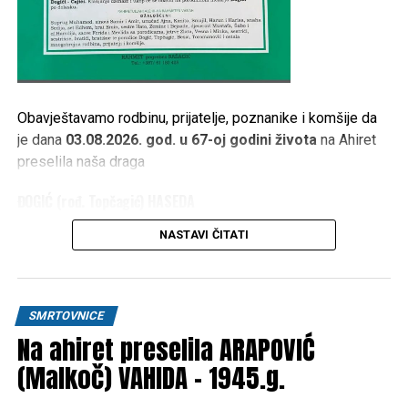
Obavještavamo rodbinu, prijatelje, poznanike i komšije da
je dana
03.08.2026. god. u 67-oj godini života
na Ahiret
preselila naša draga
ĐOGIĆ (rođ. Topčagić) HASEDA
1959 – 2026
NASTAVI ČITATI
Dženaza namaz polazi
srijeda 05.08.2026. god. u 16,45
h.
ispred kuće žalosti
Đogići – Ćajići.
Klanjanje dženaze i
ukop će se obaviti na porodičnom mezarju
Đogići
po
SMRTOVNICE
dolasku.
Na ahiret preselila ARAPOVIĆ
(Malkoč) VAHIDA – 1945.g.
RAHMETULLAHI ALEJHI-HA RAHMETEN VASIAH