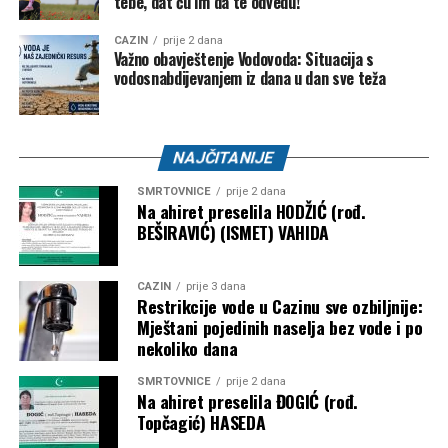
tebe, dat ću im da te odvedu!“
CAZIN
prije 2 dana
Važno obavještenje Vodovoda: Situacija s
vodosnabdijevanjem iz dana u dan sve teža
NAJČITANIJE
SMRTOVNICE
prije 2 dana
Na ahiret preselila HODŽIĆ (rođ.
BEŠIRAVIĆ) (ISMET) VAHIDA
CAZIN
prije 3 dana
Restrikcije vode u Cazinu sve ozbiljnije:
Mještani pojedinih naselja bez vode i po
nekoliko dana
SMRTOVNICE
prije 2 dana
Na ahiret preselila ĐOGIĆ (rođ.
Topčagić) HASEDA