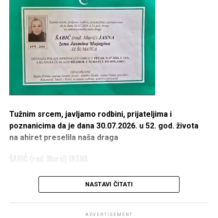
Tužnim srcem, javljamo rodbini, prijateljima i
poznanicima da je dana 30.07.2026. u 52. god. života
na ahiret preselila naša draga
ŠABIĆ (rođ. Murić) JASNA
žena Jasmina Mujagina
NASTAVI ČITATI
IZ ŠUMATCA
1975 – 2026
ADVERTISEMENT