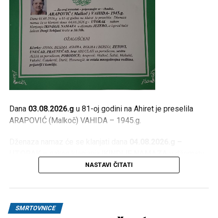
Dana
03.08.2026.g
u 81-oj godini na Ahiret je preselila
ARAPOVIĆ (Malkoč) VAHIDA – 1945.g.
Dženaza namaz će se klanjati dana
04.08.2026.g –
UTORAK
– nakon klanjanja
IKINDIJE NAMAZA
u džematu
JEZERO
, a ispred kuće žalosti
Donji Srbljani
kreće u
NASTAVI ČITATI
16:30h
.
OŽALOŠĆENI
SMRTOVNICE