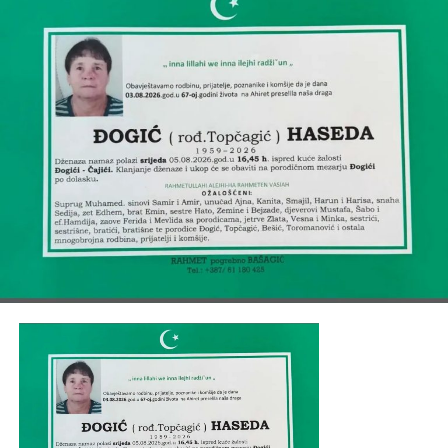
I ŠEJLA
, zet
SALIH
, snahe:
ZAHIRA I BEKIRA
, brat
VAHID
,
sestre:
ELVIRA, MERJEMA I ELVISA
,
unučad, zaove:
MINE, MINKA, HASNIJA, VASVIJA I
ANESA
,
porodice:
HODŽIĆ, BEŠIREVIĆ, ČIZMIĆ, PAŠIĆ, MEMIĆ,
FERHATOVIĆ, LUBENOVIĆ, BAJRAMOVIĆ, VILIĆ, MESIĆ,
ARSIĆ, BRKIĆ
,
TE OSTALA MNOGOBROJNA RODBINA, PRIJATELJI I
KOMŠIJE.
Post
Share
Share
Tweet
Share
Mail