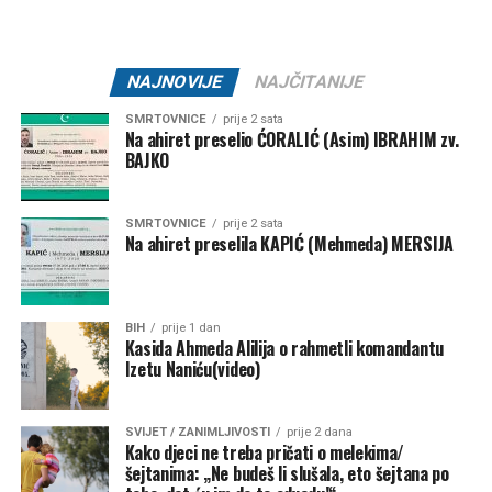
NAJNOVIJE
NAJČITANIJE
SMRTOVNICE
prije 2 sata
Na ahiret preselio ĆORALIĆ (Asim) IBRAHIM zv.
BAJKO
SMRTOVNICE
prije 2 sata
Na ahiret preselila KAPIĆ (Mehmeda) MERSIJA
BIH
prije 1 dan
Kasida Ahmeda Alilija o rahmetli komandantu
Izetu Naniću(video)
SVIJET / ZANIMLJIVOSTI
prije 2 dana
Kako djeci ne treba pričati o melekima/
šejtanima: „Ne budeš li slušala, eto šejtana po