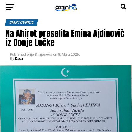
SMRTOVNICE
Na Ahiret preselila Emina Ajdinović
iz Donje Lučke
Published
prije 3 mjeseca
on
8. Maja 2026.
By
Dada