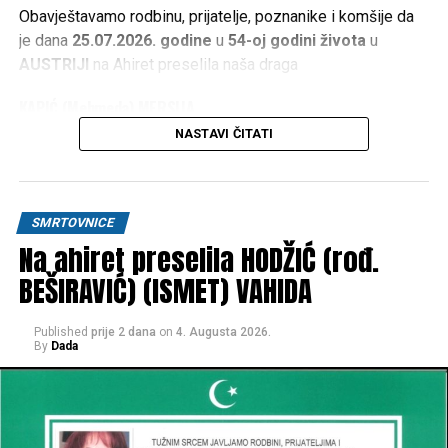
Obavještavamo rodbinu, prijatelje, poznanike i komšije da
je dana
25.07.2026. godine
u
54-oj godini života
u
AUSTRIJI
na Ahiret preselila naša draga
KAPIĆ (Mehmeda) MERSIJA
NASTAVI ČITATI
1973 – 2026
Dženaza namaz polazi
PETAK 07.08.2026. god. u 17:30
h
, ispred kuće žalosti u
KAPIĆIMA
. Klanjanje dženaze i
SMRTOVNICE
ukop će se obaviti na mezarju
„RIBIĆA NJIVE“
po dolasku.
Na ahiret preselila HODŽIĆ (rođ.
RAHMETULLAHI ALEJHI-HA RAHMETEN VASIAH
BEŠIRAVIĆ) (ISMET) VAHIDA
OŽALOŠĆENI:
Published
prije 2 dana
on
4. Augusta 2026.
By
Dada
mati
ZUHRA
, brat
MESUD
, snaha
EMIRA
, bratići
SANAN i
MEHMED
sa porodicom i ostala mnogobrojna rodbina,
prijatelji i komšije.