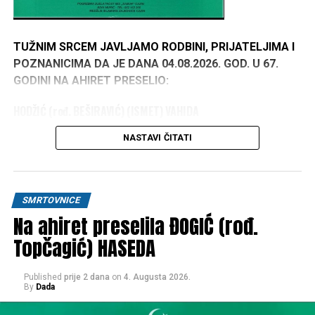
TUŽNIM SRCEM JAVLJAMO RODBINI, PRIJATELJIMA I
POZNANICIMA DA JE DANA 04.08.2026. GOD. U 67.
GODINI NA AHIRET PRESELIO:
HODŽIĆ (rođ. BEŠIRAVIĆ) (ISMET) VAHIDA
1960–2026
NASTAVI ČITATI
DŽENAZA POLAZI ISPRED KUĆE ŽALOSTI U
PUŠKARIMA 05.08.2026. GOD. – SRIJEDA U 18:00 SATI,
A KLANJANJE DŽENAZE I UKOP ĆE SE OBAVITI NA
SMRTOVNICE
PORODIČNOM MEZARJU PUŠKARI PO DOLASKU.
Na ahiret preselila ĐOGIĆ (rođ.
Topčagić) HASEDA
Inna Lillahi ve inna ilejhi Radži'un
OŽALOŠĆENI:
Published
prije 2 dana
on
4. Augusta 2026.
By
Dada
Suprug:
SADIK
, sinovi:
ELVIS, ERVIS I OMER
, kćerke:
AZRA