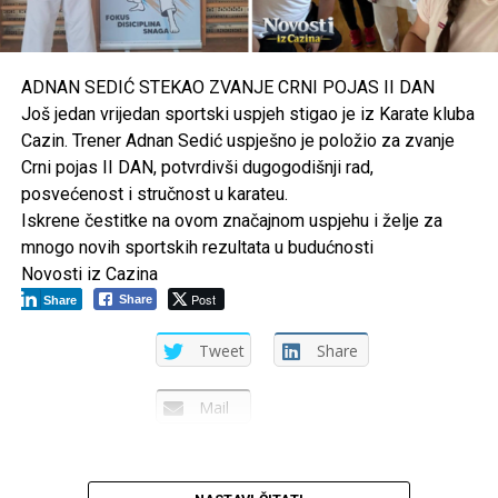
početak jedne velike košarkaške karijere.
Post
Share
Share
ADNAN SEDIĆ STEKAO ZVANJE CRNI POJAS II DAN
Tweet
Share
Još jedan vrijedan sportski uspjeh stigao je iz Karate kluba
Cazin. Trener Adnan Sedić uspješno je položio za zvanje
Mail
Crni pojas II DAN, potvrdivši dugogodišnji rad,
posvećenost i stručnost u karateu.
Iskrene čestitke na ovom značajnom uspjehu i želje za
mnogo novih sportskih rezultata u budućnosti
Novosti iz Cazina
Post
Share
Share
Tweet
Share
Mail