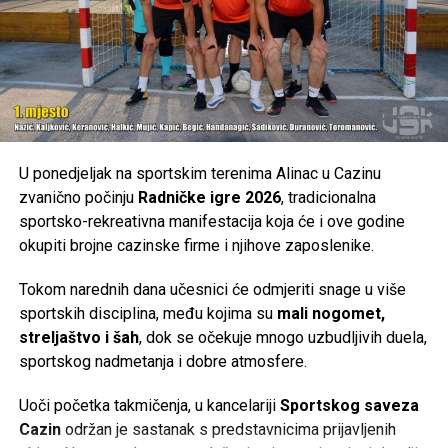
Tweet
Share
Mail
U ponedjeljak na sportskim terenima Alinac u Cazinu
zvanično počinju
Radničke igre 2026
, tradicionalna
sportsko-rekreativna manifestacija koja će i ove godine
okupiti brojne cazinske firme i njihove zaposlenike.
Tokom narednih dana učesnici će odmjeriti snage u više
sportskih disciplina, među kojima su
mali nogomet,
streljaštvo i šah
, dok se očekuje mnogo uzbudljivih duela,
sportskog nadmetanja i dobre atmosfere.
Uoči početka takmičenja, u kancelariji
Sportskog saveza
Cazin
održan je sastanak s predstavnicima prijavljenih