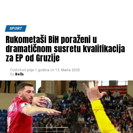
SPORT
Rukometaši BiH poraženi u
dramatičnom susretu kvalifikacija
za EP od Gruzije
Published
prije 1 godina
on
13. Marta 2025.
By
Bella