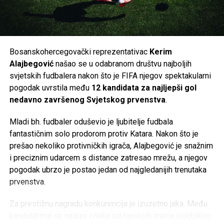
Navijači Schalkea sada s nestrpljenjem čekaju da klub i
zvanično potvrdi dolazak jednog od najboljih napadača koje
je Bosna i Hercegovina ikada imala.
Bosanskohercegovački reprezentativac
Kerim
Post
Share
Share
Alajbegović
našao se u odabranom društvu najboljih
svjetskih fudbalera nakon što je FIFA njegov spektakularni
Tweet
Share
pogodak uvrstila među
12 kandidata za najljepši gol
nedavno završenog Svjetskog prvenstva
.
Mail
Mladi bh. fudbaler oduševio je ljubitelje fudbala
fantastičnim solo prodorom protiv Katara. Nakon što je
prešao nekoliko protivničkih igrača, Alajbegović je snažnim
i preciznim udarcem s distance zatresao mrežu, a njegov
pogodak ubrzo je postao jedan od najgledanijih trenutaka
prvenstva.
Za prestižnu nagradu konkurencija je izuzetno jaka. Među
kandidatima se nalaze i neka od najvećih imena svjetskog