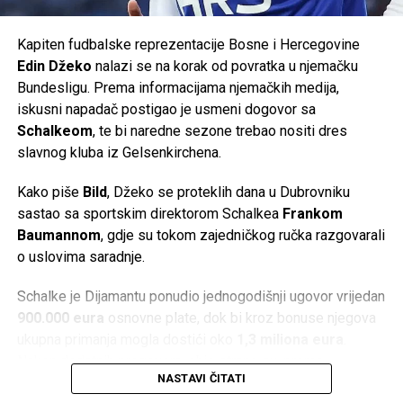
vrhunskog futsala.
Kapiten fudbalske reprezentacije Bosne i Hercegovine
Podržimo pravi krajiški sportski brend u novom
Edin Džeko
nalazi se na korak od povratka u njemačku
evropskom pohodu. Budimo dio priče koja se ispisuje
Bundesligu. Prema informacijama njemačkih medija,
pred našim očima.
iskusni napadač postigao je usmeni dogovor sa
Schalkeom
, te bi naredne sezone trebao nositi dres
Vidimo se u Cazinu!
slavnog kluba iz Gelsenkirchena.
Post
Share
Share
Kako piše
Bild
, Džeko se proteklih dana u Dubrovniku
sastao sa sportskim direktorom Schalkea
Frankom
Tweet
Share
Baumannom
, gdje su tokom zajedničkog ručka razgovarali
o uslovima saradnje.
Mail
Schalke je Dijamantu ponudio jednogodišnji ugovor vrijedan
900.000 eura
osnovne plate, dok bi kroz bonuse njegova
ukupna primanja mogla dostići oko
1,3 miliona eura
.
Nakon dodatnih pregovora, obje strane su, prema
NASTAVI ČITATI
navodima njemačkih medija, postigle usmeni dogovor.