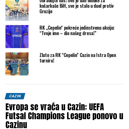
Obradujte nas! Ovo je dan odluke za
U našem timu fantastičan je bio Mislav Grgić sa 10 golova,
košarkaše BiH, sve je stalo u duel protiv
sedam je dodao Domagoj Alilović, a pet Nedim Hadžić.
Gruzije
Nakon tri kola, sve tri reprezentacije (BiH, Gruzija i Grčka)
imaju po jednu pobjedu, dok je Island maksimalan s tri
RK „Cepelin“ pokreće jedinstvenu akciju:
“Tvoje ime – dio našeg dresa!”
pobjede.
U narednom kolu već u nedjelju BiH će dočekati Gruziju (20
sati) i tu nam je pobjeda i više nego potrebna.
Zlato za RK “Cepelin” Cazin na Istra Open
turniru!
Klix
Post
Share
Share
Tweet
Share
CAZIN
Mail
Evropa se vraća u Cazin: UEFA
Futsal Champions League ponovo u
POVEZANE TEME:
GRUZIJA
RUKOMET
RUKOMETNA REPREZENTACIJA BIH
Cazinu