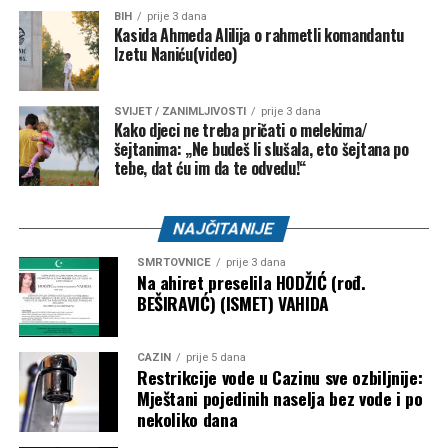
BIH
prije 3 dana
Kasida Ahmeda Alilija o rahmetli komandantu
Izetu Naniću(video)
SVIJET / ZANIMLJIVOSTI
prije 3 dana
Kako djeci ne treba pričati o melekima/
šejtanima: „Ne budeš li slušala, eto šejtana po
tebe, dat ću im da te odvedu!“
NAJČITANIJE
SMRTOVNICE
prije 3 dana
Na ahiret preselila HODŽIĆ (rođ.
BEŠIRAVIĆ) (ISMET) VAHIDA
CAZIN
prije 5 dana
Restrikcije vode u Cazinu sve ozbiljnije:
Mještani pojedinih naselja bez vode i po
nekoliko dana