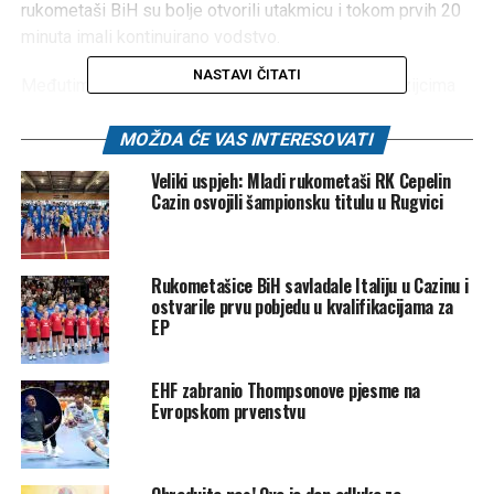
rukometaši BiH su bolje otvorili utakmicu i tokom prvih 20
minuta imali kontinuirano vodstvo.
NASTAVI ČITATI
Međutim, tada su došle one “kobne minute”, a Gruzijcima
smo dozvolili seriju od 5:0 kojom su došli na tri gola
prednosti. Ipak, do kraja poluvremena naši rukometaši su
MOŽDA ĆE VAS INTERESOVATI
uspjeli smanjiti zaostatak na samo jedan gol, pa se na
Veliki uspjeh: Mladi rukometaši RK Cepelin
odmor otišlo rezultatom 15:14 za Gruzijce.
Cazin osvojili šampionsku titulu u Rugvici
Prve minute drugog dijela susreta donijele su brojne
golove, a u 42. minuti tek smo uspjeli doći do poravnanja
Rukometašice BiH savladale Italiju u Cazinu i
(19:19) nakon petog gola Alilovića danas.
ostvarile prvu pobjedu u kvalifikacijama za
EP
Ipak, naredne minute donijele su mnogo bolju igru
domaćeg tima. Nažalost, na krilima dvojice igrača danas
EHF zabranio Thompsonove pjesme na
nismo mogli doći do trijumfa. Odbrana je ostala veliki
Evropskom prvenstvu
problem jer nismo imali rješenje za napade Gruzije i
završeno je rezultatom 28:26.