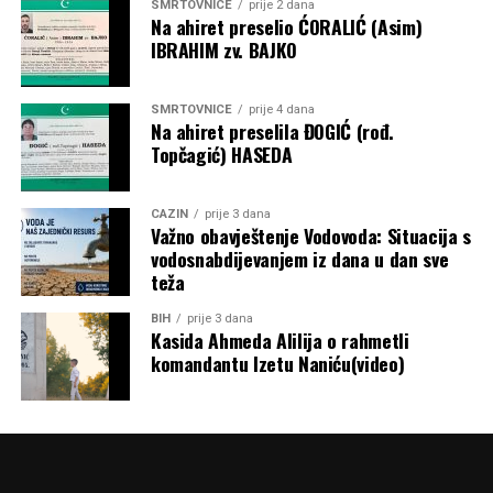
SMRTOVNICE
prije 2 dana
Na ahiret preselio ĆORALIĆ (Asim)
IBRAHIM zv. BAJKO
SMRTOVNICE
prije 4 dana
Na ahiret preselila ĐOGIĆ (rođ.
Topčagić) HASEDA
CAZIN
prije 3 dana
Važno obavještenje Vodovoda: Situacija s
vodosnabdijevanjem iz dana u dan sve
teža
BIH
prije 3 dana
Kasida Ahmeda Alilija o rahmetli
komandantu Izetu Naniću(video)