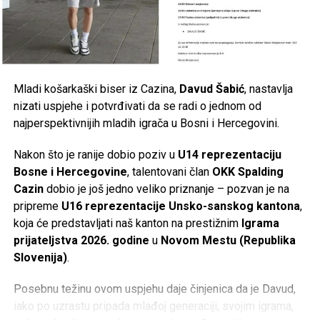
Mladi košarkaški biser iz Cazina,
Davud Šabić
, nastavlja
nizati uspjehe i potvrđivati da se radi o jednom od
najperspektivnijih mladih igrača u Bosni i Hercegovini.
Nakon što je ranije dobio poziv u
U14 reprezentaciju
Bosne i Hercegovine
, talentovani član
OKK Spalding
Cazin
dobio je još jedno veliko priznanje – pozvan je na
pripreme
U16 reprezentacije Unsko-sanskog kantona
,
koja će predstavljati naš kanton na prestižnim
Igrama
prijateljstva 2026. godine
u
Novom Mestu (Republika
Slovenija)
.
Posebnu težinu ovom uspjehu daje činjenica da je Davud,
iako po uzrastu pripada mlađoj generaciji, svojim igrama,