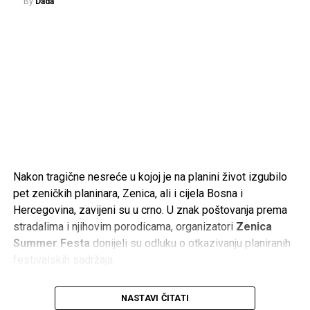
By
Dada
– Bio je častan sin svog naroda, odgovoran suprug i otac,
te veliki patriota. Volio je svoje rodno mjesto u Sandžaku,
ali je jednako iskreno volio Bosnu i Hercegovinu. Bio je
spreman dati sve za Bihać, Hercegovinu i cijelu Bosnu i
Hercegovinu.
Neka mu Uzvišeni Allah podari Džennet, oprosti grijehe i
nagradi ga za sve što je učinio. Porodici, prijateljima i
svima koji tuguju za njim upućujem iskreno saučešće.
Rahmet ti duši, generale. Tvoje ime i djelo ostat će upisani
Nakon tragične nesreće u kojoj je na planini život izgubilo
u historiji Bosne i Hercegovine i u sjećanju onih koji cijene
pet zeničkih planinara, Zenica, ali i cijela Bosna i
slobodu – poručio je Ajnadžić.
Hercegovina, zavijeni su u crno. U znak poštovanja prema
stradalima i njihovim porodicama, organizatori
Zenica
Termin komemoracije i dženaze bit će naknadno objavljen.
Summer Festa
donijeli su odluku o otkazivanju planiranih
Odlaskom Ramiza Drekovića Bosna i Hercegovina izgubila
festivalskih sadržaja.
je jednog od svojih najpoznatijih ratnih komandanata, čije će
ime ostati trajno povezano s odbranom zemlje i
Međutim, umjesto razumijevanja i riječi podrške, na
djelovanjem Armije Republike Bosne i Hercegovine.
NASTAVI ČITATI
društvenim mrežama pojavili su se brojni komentari koji su