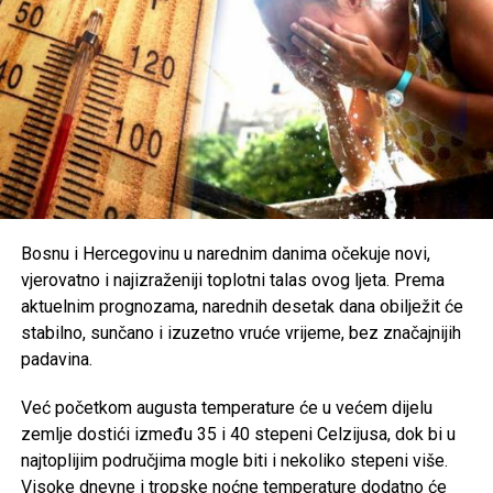
građane na dodatni oprez. Preporučuje se redovna
hidratacija, izbjegavanje boravka na otvorenom u
najtoplijem dijelu dana, nošenje lagane i svijetle odjeće te
zaštita od direktnog sunčevog zračenja.
Poseban oprez savjetuje se
starijim osobama, djeci,
hroničnim bolesnicima i svima koji rade na otvorenom
,
uz preporuku da se pridržavaju savjeta ljekara i, ukoliko je
moguće, borave u rashlađenim prostorijama tokom
najtoplijeg dijela dana.
Bosnu i Hercegovinu u narednim danima očekuje novi,
vjerovatno i najizraženiji toplotni talas ovog ljeta. Prema
Post
Share
Share
aktuelnim prognozama, narednih desetak dana obilježit će
stabilno, sunčano i izuzetno vruće vrijeme, bez značajnijih
Tweet
Share
padavina.
Mail
Već početkom augusta temperature će u većem dijelu
zemlje dostići između 35 i 40 stepeni Celzijusa, dok bi u
najtoplijim područjima mogle biti i nekoliko stepeni više.
Visoke dnevne i tropske noćne temperature dodatno će