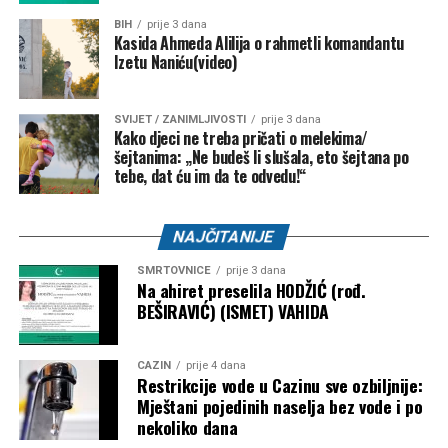
BIH
prije 3 dana
Kasida Ahmeda Alilija o rahmetli komandantu
Izetu Naniću(video)
SVIJET / ZANIMLJIVOSTI
prije 3 dana
Kako djeci ne treba pričati o melekima/
šejtanima: „Ne budeš li slušala, eto šejtana po
tebe, dat ću im da te odvedu!“
NAJČITANIJE
SMRTOVNICE
prije 3 dana
Na ahiret preselila HODŽIĆ (rođ.
BEŠIRAVIĆ) (ISMET) VAHIDA
CAZIN
prije 4 dana
Restrikcije vode u Cazinu sve ozbiljnije:
Mještani pojedinih naselja bez vode i po
nekoliko dana