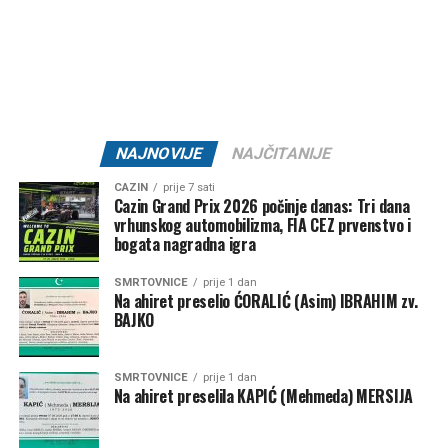
Tweet
Share
Mail
NAJNOVIJE
NAJČITANIJE
CAZIN
prije 7 sati
Cazin Grand Prix 2026 počinje danas: Tri dana
vrhunskog automobilizma, FIA CEZ prvenstvo i
bogata nagradna igra
SMRTOVNICE
prije 1 dan
Na ahiret preselio ĆORALIĆ (Asim) IBRAHIM zv.
BAJKO
SMRTOVNICE
prije 1 dan
Na ahiret preselila KAPIĆ (Mehmeda) MERSIJA