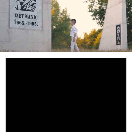
i zašto ništa nije preduzeto prije nego što je Tužilaštvo
Bosne i Hercegovine pokrenulo istragu.
Stanić traži i odgovore o tome šta su bivši premijer i
rukovodstvo MUP-a preduzeli nakon saznanja o mogućim
kriminalnim radnjama, kao i da li je tačno da trojica
policijskih službenika nisu saslušana, uhapšena niti
suspendovana iako je protiv njih, kako tvrdi, prije dvije
sedmice podnesen izvještaj o počinjenim krivičnim
djelima.
“Da li danas imamo situaciju da se službena vozila Vlade
Republike Srpske koriste kao logistika za krijumčarenje
kokaina”, upitao je Stanić.
Na navode bivšeg direktora SIPA-e reagovali su premijer
Republike Srpske Savo Minić i ministar unutrašnjih poslova
RS Željko Budimir.