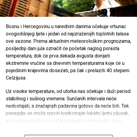
Organizatori Zenica Summer Festa poručili su da je odluka
o otkazivanju donesena iz poštovanja prema nastradalima i
njihovim porodicama, naglašavajući da će prilika za muziku
i zabavu uvijek biti, dok izgubljeni životi ne mogu biti
Bosnu i Hercegovinu u narednim danima očekuje vrhunac
vraćeni.
ovogodišnjeg ljeta i jedan od najizraženijih toplotnih talasa
ove sezone. Prema aktuelnim meteorološkim prognozama,
Brojni građani podržali su ovu odluku, ističući da u
posljednji dani jula označit će početak naglog porasta
trenucima kolektivne tuge solidarnost i suosjećanje moraju
temperatura, dok će prva dekada avgusta donijeti
biti ispred svih drugih interesa.
ekstremne vrućine sa dnevnim temperaturama koje će u
pojedinim krajevima dosezati, pa čak i prelaziti 40 stepeni
Rasprava koja se razvila na društvenim mrežama još
Celzijusa.
jednom je pokazala koliko je važno njegovati kulturu
empatije, poštovanja i odgovornosti, posebno u trenucima
Uz visoke temperature, od utorka nas očekuje i duži period
kada cijela zajednica dijeli bol zbog nenadoknadivog
stabilnog i sušnog vremena. Sunčanih intervala neće
gubitka.
nedostajati, a značajnijih padavina gotovo da neće biti. Tek
ponegdje se može razviti kratkotrajan lokalni ljetni pljusak,
ali on neće imati veći uticaj na ukupnu vremensku sliku.
Post
Share
Share
Posebno će neugodne postati noći. Iako se dani