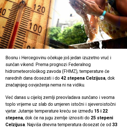
Post
Share
Share
Tweet
Share
Mail
Bosnu i Hercegovinu očekuje još jedan izuzetno vruć i
POVEZANE TEME:
sunčan vikend. Prema prognozi Federalnog
UP NEXT
hidrometeorološkog zavoda (FHMZ), temperature će
CIK odbio ovjeru više stranaka za Opće izbore 2026: NS,
narednih dana dosezati i do
42 stepena Celzijusa
, dok
SDS i druge na čekanju zbog dugova
značajnijeg osvježenja nema ni na vidiku.
DON'T MISS
Zmajevi završavaju pripreme za duel sa Sjevernom
Već danas u cijeloj zemlji preovladava sunčano i veoma
Makedonijom: Danas press-konferencije i posljednji
toplo vrijeme uz slab do umjeren istočni i sjeveroistočni
trening
vjetar. Jutarnje temperature kreću se između
15 i 22
stepena
, dok će na jugu zemlje iznositi do
25 stepeni
Celzijusa
. Najviša dnevna temperatura dosezat će od
33