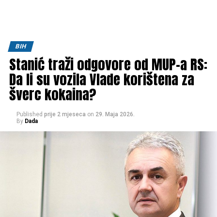
BIH
Stanić traži odgovore od MUP-a RS:
Da li su vozila Vlade korištena za
šverc kokaina?
Published
prije 2 mjeseca
on
29. Maja 2026.
By
Dada