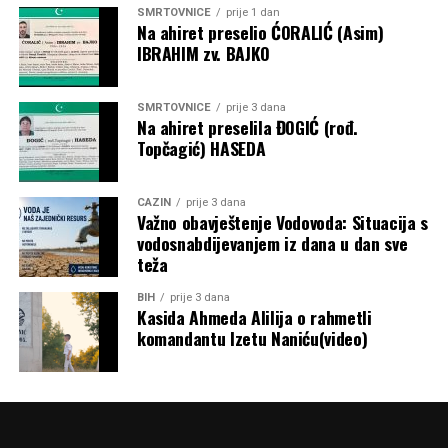
SMRTOVNICE
prije 1 dan
Na ahiret preselio ĆORALIĆ (Asim)
IBRAHIM zv. BAJKO
SMRTOVNICE
prije 3 dana
Na ahiret preselila ĐOGIĆ (rođ.
Topčagić) HASEDA
CAZIN
prije 3 dana
Važno obavještenje Vodovoda: Situacija s
vodosnabdijevanjem iz dana u dan sve
teža
BIH
prije 3 dana
Kasida Ahmeda Alilija o rahmetli
komandantu Izetu Naniću(video)