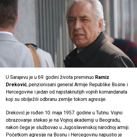
donijeti ekstremne ljetne vrućine kakve se rijetko bilježe.
Post
Share
Share
Tweet
Share
Mail
U Sarajevu je u 69. godini života preminuo
Ramiz
Dreković
, penzionisani general Armije Republike Bosne i
Hercegovine i jedan od najistaknutijih vojnih komandanata
koji su obilježili odbranu zemlje tokom agresije.
Dreković je rođen 10. maja 1957. godine u Tutinu. Vojno
obrazovanje stekao je na Vojnoj akademiji u Beogradu,
nakon čega je službovao u Jugoslavenskoj narodnoj armiji.
Početkom agresije na Bosnu i Hercegovinu napustio je