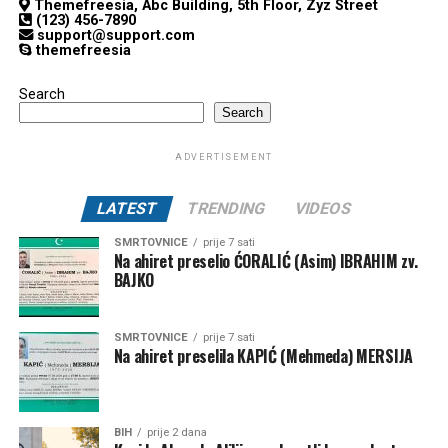
Themefreesia, Abc Building, 5th Floor, Zyz Street
(123) 456-7890
support@support.com
themefreesia
Search
Search
ADVERTISEMENT
LATEST
TRENDING
VIDEOS
SMRTOVNICE
prije 7 sati
Na ahiret preselio ĆORALIĆ (Asim) IBRAHIM zv.
BAJKO
SMRTOVNICE
prije 7 sati
Na ahiret preselila KAPIĆ (Mehmeda) MERSIJA
BIH
prije 2 dana