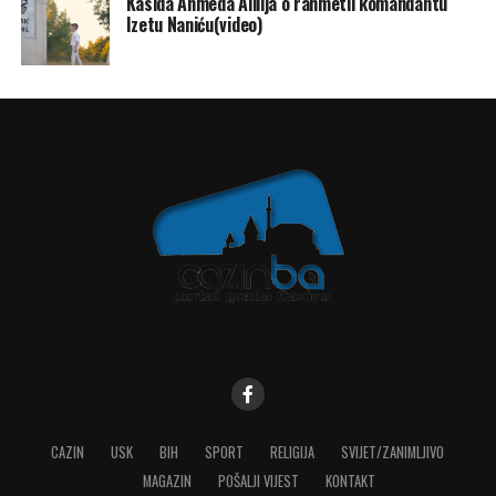
Kasida Ahmeda Alilija o rahmetli komandantu
Izetu Naniću(video)
CAZIN
USK
BIH
SPORT
RELIGIJA
SVIJET/ZANIMLJIVO
MAGAZIN
POŠALJI VIJEST
KONTAKT