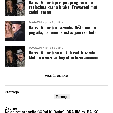
Haris Džinović prvi put progovorio o
razlozima kraha braka: Prevareni muž
zadnji sazna
MAGAZIN
prije 2 godine
Haris Džinović o razvodu: Ništa me ne
pogađa, uspomene ostavljam iza leđa
MAGAZIN
prije 3 godine
Haris Džinović se ne želi iseliti iz vile,
Melina u vezi sa bogatim biznismenom
VIŠE ČLANAKA
Pretraga
Pretraga
Zadnje
Na ahiret preselio ĆORALIĆ (Asim) IBRAHIM zv. BAJKO