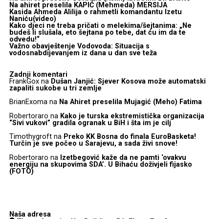
Na ahiret preselila KAPIĆ (Mehmeda) MERSIJA
Kasida Ahmeda Alilija o rahmetli komandantu Izetu
Naniću(video)
Kako djeci ne treba pričati o melekima/šejtanima: „Ne
budeš li slušala, eto šejtana po tebe, dat ću im da te
odvedu!“
Važno obavještenje Vodovoda: Situacija s
vodosnabdijevanjem iz dana u dan sve teža
Zadnji komentari
FrankGox
na
Dušan Janjić: Sjever Kosova može automatski
zapaliti sukobe u tri zemlje
BrianExoma
na
Na Ahiret preselila Mujagić (Meho) Fatima
Robertoraro
na
Kako je turska ekstremistička organizacija
“Sivi vukovi” gradila ogranak u BiH i šta im je cilj
Timothygroft
na
Preko KK Bosna do finala EuroBasketa!
Turčin je sve počeo u Sarajevu, a sada živi snove!
Robertoraro
na
Izetbegović kaže da ne pamti ‘ovakvu
energiju na skupovima SDA’. U Bihaću doživjeli fijasko
(FOTO)
Naša adresa