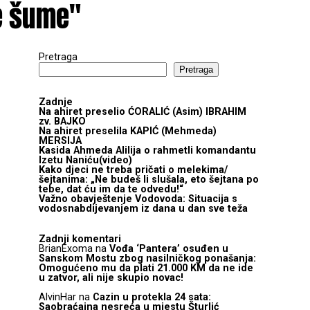
e šume"
Pretraga
Pretraga
Zadnje
Na ahiret preselio ĆORALIĆ (Asim) IBRAHIM
zv. BAJKO
Na ahiret preselila KAPIĆ (Mehmeda)
MERSIJA
Kasida Ahmeda Alilija o rahmetli komandantu
Izetu Naniću(video)
Kako djeci ne treba pričati o melekima/
šejtanima: „Ne budeš li slušala, eto šejtana po
tebe, dat ću im da te odvedu!“
Važno obavještenje Vodovoda: Situacija s
vodosnabdijevanjem iz dana u dan sve teža
Zadnji komentari
BrianExoma
na
Vođa ‘Pantera’ osuđen u
Sanskom Mostu zbog nasilničkog ponašanja:
Omogućeno mu da plati 21.000 KM da ne ide
u zatvor, ali nije skupio novac!
AlvinHar
na
Cazin u protekla 24 sata:
Saobraćajna nesreća u mjestu Šturlić