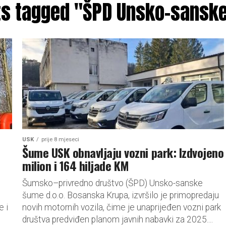
sts tagged "ŠPD Unsko-sansk
USK
prije 8 mjeseci
Šume USK obnavljaju vozni park: Izdvojeno
milion i 164 hiljade KM
Šumsko–privredno društvo (ŠPD) Unsko-sanske
šume d.o.o. Bosanska Krupa, izvršilo je primopredaju
 i
novih motornih vozila, čime je unaprijeđen vozni park
društva predviđen planom javnih nabavki za 2025....