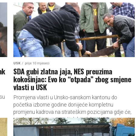
USK
prije 10 mjeseci
ak
SDA gubi zlatna jaja, NES preuzima
kokošinjac: Evo ko “otpada” zbog smjene
vlasti u USK
 su
Promjena vlasti u Unsko-sanskom kantonu do
početka izborne godine donijeće kompletnu
promjenu kadrova na strateškim pozicijama gdje će,
među strankama, najveći dobitnik biti NES, a najveći...