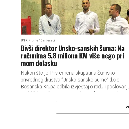
USK
prije 10 mjeseci
Bivši direktor Unsko-sanskih šuma: Na
računima 5,8 miliona KM više nego pri
mom dolasku
Nakon što je Privremena skupština Šumsko-
privrednog društva “Unsko-sanske šume” d.o.o.
Bosanska Krupa odbila izvještaj o radu i poslovanj
za 2024. godinu, donesena je odluka o razrješenju..
V