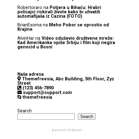
Robertoraro
na
Potjera u Bihaću: Hrabri
policajci riskirali živote kako bi uhvatili
automafijaša iz Cazina (FOTO)
BrianExoma
na
Meho Pobor se oprostio od
Krajine
AlvinHar
na
Video oduševio društvene mreže:
Kad Amerikanka opiše Srbiju i film koji negira
genocid u Bosni
Naša adresa
Themefreesia, Abc Building, 5th Floor, Zyz
Street
(123) 456-7890
support@support.com
themefreesia
Search
Search
ADVERTISEMENT