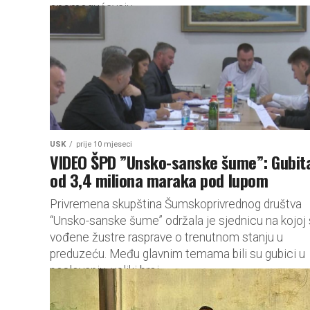
onemogućavaju...
USK
prije 10 mjeseci
VIDEO ŠPD ”Unsko-sanske šume”: Gubit
od 3,4 miliona maraka pod lupom
Privremena skupština Šumskoprivrednog društva
“Unsko-sanske šume” održala je sjednicu na kojoj
vođene žustre rasprave o trenutnom stanju u
preduzeću. Među glavnim temama bili su gubici u
poslovanju, veliki broj...