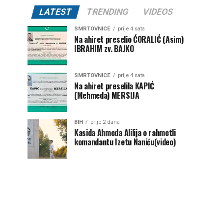
LATEST
TRENDING
VIDEOS
SMRTOVNICE
prije 4 sata
Na ahiret preselio ĆORALIĆ (Asim)
IBRAHIM zv. BAJKO
SMRTOVNICE
prije 4 sata
Na ahiret preselila KAPIĆ
(Mehmeda) MERSIJA
BIH
prije 2 dana
Kasida Ahmeda Alilija o rahmetli
komandantu Izetu Naniću(video)