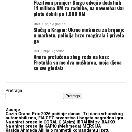
Pozitivan primjer: Bingo odvojio dodatnih
14 miliona KM za radnike, na novembarsku
platu dobili po 1.000 KM
USK
prije 3 godine
Slučaj u Krajini: Ukrao mašinicu za brijanje
u marketu, policija brzo reagirala i privela
ga
BIH
prije 3 godine
Amira pretučena zbog reda na kasi:
Pretukla su me dva muškarca, moja djeca
su sve gledala
Pretraga
Pretraga
Zadnje
Cazin Grand Prix 2026 počinje danas: Tri dana vrhunskog
automobilizma, FIA CEZ prvenstvo i bogata nagradna igra
Na ahiret preselio ĆORALIĆ (Asim) IBRAHIM zv. BAJKO
Na ahiret preselila KAPIĆ (Mehmeda) MERSIJA
Kasida Ahmeda Alilija o rahmetli komandantu Izetu