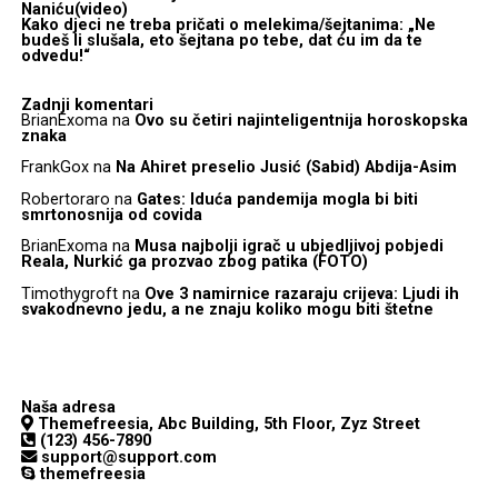
Naniću(video)
Kako djeci ne treba pričati o melekima/šejtanima: „Ne
budeš li slušala, eto šejtana po tebe, dat ću im da te
odvedu!“
Zadnji komentari
BrianExoma
na
Ovo su četiri najinteligentnija horoskopska
znaka
FrankGox
na
Na Ahiret preselio Jusić (Sabid) Abdija-Asim
Robertoraro
na
Gates: Iduća pandemija mogla bi biti
smrtonosnija od covida
BrianExoma
na
Musa najbolji igrač u ubjedljivoj pobjedi
Reala, Nurkić ga prozvao zbog patika (FOTO)
Timothygroft
na
Ove 3 namirnice razaraju crijeva: Ljudi ih
svakodnevno jedu, a ne znaju koliko mogu biti štetne
Naša adresa
Themefreesia, Abc Building, 5th Floor, Zyz Street
(123) 456-7890
support@support.com
themefreesia