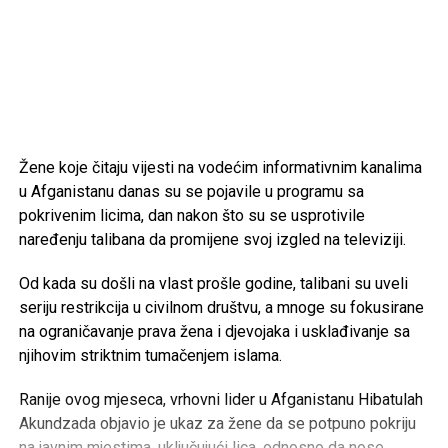
Žene koje čitaju vijesti na vodećim informativnim kanalima
u Afganistanu danas su se pojavile u programu sa
pokrivenim licima, dan nakon što su se usprotivile
naređenju talibana da promijene svoj izgled na televiziji.
Od kada su došli na vlast prošle godine, talibani su uveli
seriju restrikcija u civilnom društvu, a mnoge su fokusirane
na ograničavanje prava žena i djevojaka i usklađivanje sa
njihovim striktnim tumačenjem islama.
Ranije ovog mjeseca, vrhovni lider u Afganistanu Hibatulah
Akundzada objavio je ukaz za žene da se potpuno pokriju
na javnim mjestima, uključujući lica, odnosno da nose