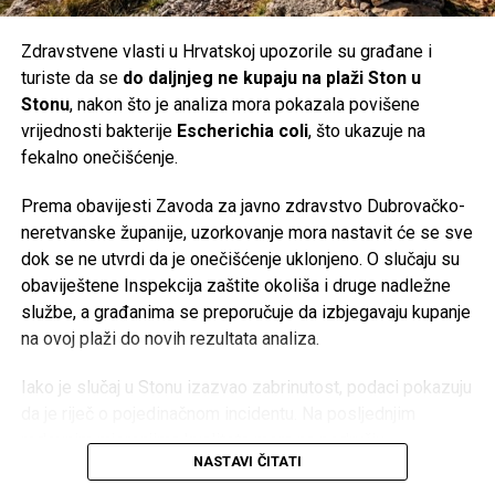
više ne vjeruju da je moguće spasiti cijeli koncern. Njihov
plan je izdvajanje poslovanja s baterijama za domaćinstvo i
Zdravstvene vlasti u Hrvatskoj upozorile su građane i
formiranje nove vlasničke strukture za taj segment.
turiste da se
do daljnjeg ne kupaju na plaži Ston u
Stonu
, nakon što je analiza mora pokazala povišene
Više od stoljeća tradicije
vrijednosti bakterije
Escherichia coli
, što ukazuje na
fekalno onečišćenje.
Korijeni Varte sežu u
1887. godinu
, a naziv kompanije
nastao je od njemačkog izraza
Vertrieb, Aufladung,
Prema obavijesti Zavoda za javno zdravstvo Dubrovačko-
Reparatur transportabler Akkumulatoren
(prodaja, punjenje
neretvanske županije, uzorkovanje mora nastavit će se sve
i popravka prenosnih akumulatora). Njene baterije koristio
dok se ne utvrdi da je onečišćenje uklonjeno. O slučaju su
je čak i poznati istraživač
Fridtjof Nansen
tokom polarnih
obaviještene Inspekcija zaštite okoliša i druge nadležne
ekspedicija.
službe, a građanima se preporučuje da izbjegavaju kupanje
na ovoj plaži do novih rezultata analiza.
Međutim, historija kompanije ima i tamnu stranu. Početkom
20. stoljeća tadašnji proizvođač AFA preuzima industrijalac
Iako je slučaj u Stonu izazvao zabrinutost, podaci pokazuju
Günther Quandt
, čija je porodica kasnije postala poznata
da je riječ o pojedinačnom incidentu. Na posljednjim
kao većinski vlasnik BMW-a. Tokom nacističke Njemačke
redovnim mjerenjima kvaliteta mora na području
kompanija je koristila prisilni rad logoraša i ratnih
NASTAVI ČITATI
Dubrovačko-neretvanske županije bila je vrlo dobra – od
zarobljenika u fabrikama akumulatora širom okupirane
ukupno 127 kontrolisanih plaža, čak 126 ocijenjeno je kao