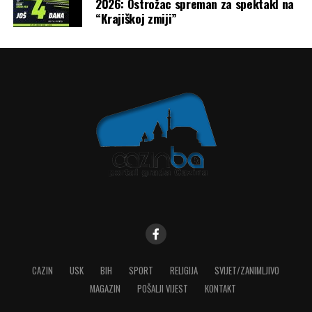
2026: Ostrožac spreman za spektakl na
“Krajiškoj zmiji”
CAZIN
USK
BIH
SPORT
RELIGIJA
SVIJET/ZANIMLJIVO
MAGAZIN
POŠALJI VIJEST
KONTAKT