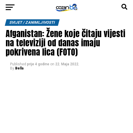
SVIJET / ZANIMLJIVOSTI
Afganistan: Žene koje čitaju vijesti
na televiziji od danas imaju
pokrivena lica (FOTO)
Published
prije 4 godine
on
22. Maja 2022.
By
Bella