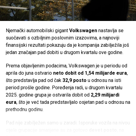
baterija za domaćinstvo. Prihodi su u svega nekoliko
kupanje prate službene obavijesti lokalnih zavoda za javno
godina gotovo učetverostručeni, ali je širenje finansirano
zdravstvo, posebno nakon obilnih kiša, kada postoji veća
velikim zaduživanjem i milijunskim investicijama,
mogućnost privremenog mikrobiološkog onečišćenja mora.
uključujući razvoj baterija za električne automobile.
Njemački automobilski gigant
Volkswagen
nastavlja se
Post
Share
Share
Problemi su postali vidljivi već 2022. godine. Kompanija je
suočavati s ozbiljnim poslovnim izazovima, a najnoviji
postala previše zavisna od Applea, dok su inflacija,
finansijski rezultati pokazuju da je kompanija zabilježila još
Tweet
Share
usporavanje svjetske ekonomije, slabija potražnja za
jedan značajan pad dobiti u drugom kvartalu ove godine.
potrošačkom elektronikom, jaka konkurencija iz Azije i
Mail
Prema objavljenim podacima, Volkswagen je u periodu od
poremećaji u lancima snabdijevanja dodatno pogoršali
aprila do juna ostvario
neto dobit od 1,54 milijarde eura
,
poslovanje.
što predstavlja pad od čak
32,9 posto
u odnosu na isti
Istovremeno, Vartine baterije za električna vozila nisu
period prošle godine. Poređenja radi, u drugom kvartalu
ostvarile očekivani tržišni uspjeh. Njihov jedini poznati
2025. godine grupa je ostvarila dobit od
2,29 milijardi
kupac bio je
Porsche
, a proizvod je ostao ograničen na
eura
, što je već tada predstavljalo osjetan pad u odnosu na
manji segment hibridnih automobila.
prethodnu godinu.
Ima li Varta budućnost?
Pad nije zabilježen samo u zaradi. Isporuke vozila na nivou
cijele grupacije smanjene su za gotovo
devet posto
, na
Kako su dugovi rasli, kompanija je uvela skraćeno radno