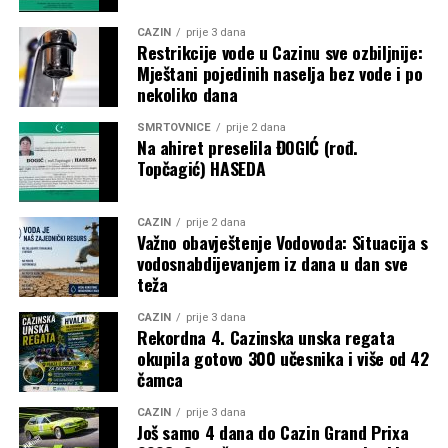
prvenstva za žene u Brazilu 2027. godine, kao i
CAZIN
prije 3 dana
historijskog Mundijala 2030., koji će biti održan na tri
Restrikcije vode u Cazinu sve ozbiljnije:
kontinenta i u šest država.
Mještani pojedinih naselja bez vode i po
nekoliko dana
Post
Share
Share
SMRTOVNICE
prije 2 dana
Na ahiret preselila ĐOGIĆ (rođ.
Tweet
Share
Topčagić) HASEDA
Mail
CAZIN
prije 2 dana
Važno obavještenje Vodovoda: Situacija s
vodosnabdijevanjem iz dana u dan sve
teža
CAZIN
prije 3 dana
Rekordna 4. Cazinska unska regata
okupila gotovo 300 učesnika i više od 42
čamca
CAZIN
prije 3 dana
Još samo 4 dana do Cazin Grand Prixa