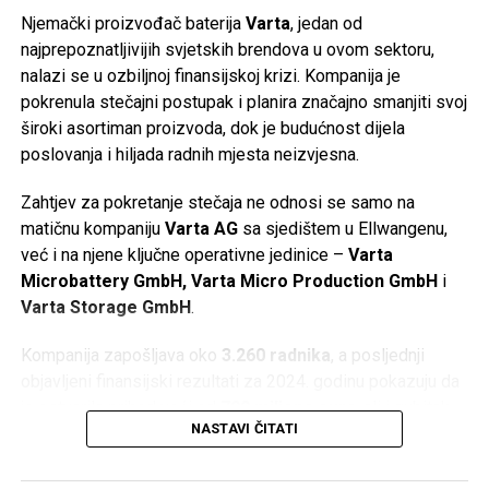
Njemački proizvođač baterija
Varta
, jedan od
najprepoznatljivijih svjetskih brendova u ovom sektoru,
nalazi se u ozbiljnoj finansijskoj krizi. Kompanija je
pokrenula stečajni postupak i planira značajno smanjiti svoj
široki asortiman proizvoda, dok je budućnost dijela
poslovanja i hiljada radnih mjesta neizvjesna.
Zahtjev za pokretanje stečaja ne odnosi se samo na
matičnu kompaniju
Varta AG
sa sjedištem u Ellwangenu,
već i na njene ključne operativne jedinice –
Varta
Microbattery GmbH, Varta Micro Production GmbH
i
Varta Storage GmbH
.
Kompanija zapošljava oko
3.260 radnika
, a posljednji
objavljeni finansijski rezultati za 2024. godinu pokazuju da
je ostvarila prihod veći od
790 miliona eura
, ali i gubitak
NASTAVI ČITATI
od oko
64,5 miliona eura
.
Gubitak Applea i zatvaranje fabrike