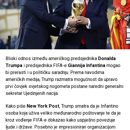
Planovi uprave naišli su na snažan otpor sindikata i
Post
Share
Share
radničkog vijeća, ali i vlasti savezne pokrajine
Donja
Saska
, koja posjeduje oko
20 posto udjela
u
Tweet
Share
Volkswagenu i ima značajan utjecaj u nadzornom odboru
kompanije. Prema njemačkim medijima, odbor je u početnoj
Mail
fazi odbio dio predloženih mjera.
Volkswagen je ranije potvrdio da će do kraja decenije u
Njemačkoj biti ugašeno
50.000 radnih mjesta
, od čega će
Bliski odnos između američkog predsjednika
Donalda
35.000
biti u matičnom brendu Volkswagen, dok će
Trumpa
i predsjednika FIFA-e
Giannija Infantina
mogao
ostatak biti raspoređen na kompanije unutar grupacije,
bi prerasti i u političku saradnju. Prema navodima
uključujući
Audi
i
Porsche
. Do sada je više od
37.000
američkih medija, Trump razmatra mogućnost da upravo
zaposlenih
već prihvatilo programe dobrovoljnog odlaska
prvi čovjek svjetskog nogometa postane naredni generalni
iz kompanije.
sekretar Ujedinjenih nacija.
Najnoviji poslovni rezultati potvrđuju da se najveći
Kako piše
New York Post
, Trump smatra da je Infantino
evropski proizvođač automobila nalazi pred jednim od
osoba koja uživa veliko međunarodno poštovanje te da je
najvećih izazova u svojoj historiji, dok će naredni mjeseci
kroz vođenje FIFA-e dokazao kako uspješno povezuje
biti ključni za budući smjer razvoja kompanije.
ljude i države. Posebno je impresioniran organizacijom