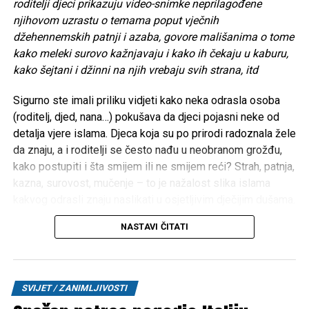
roditelji djeci prikazuju video-snimke neprilagođene
njihovom uzrastu o temama poput vječnih
džehennemskih patnji i azaba, govore mališanima o tome
kako meleki surovo kažnjavaju i kako ih čekaju u kaburu,
kako šejtani i džinni na njih vrebaju svih strana, itd
Sigurno ste imali priliku vidjeti kako neka odrasla osoba
(roditelj, djed, nana…) pokušava da djeci pojasni neke od
detalja vjere islama. Djeca koja su po prirodi radoznala žele
da znaju, a i roditelji se često nađu u neobranom grožđu,
kako postupiti i šta smijem ili ne smijem reći? Strah, patnja,
kazna, surovost, mučenje – to je nažalost slika islama
kakvog odrasli znaju naslikati u osjetljivim dječijim dušama.
Iz iskustva poznajem roditelje koji su djecu na takav način
NASTAVI ČITATI
doslovno istraumirali. Možda zvuči čudno, ali pojedini
roditelji djeci prikazuju video-snimke neprilagođene
njihovom uzrastu o temama poput vječnih džehennemskih
patnji i azaba, govore mališanima o tome kako meleki
SVIJET / ZANIMLJIVOSTI
surovo kažnjavaju i kako ih čekaju u kaburu, kako šejtani i