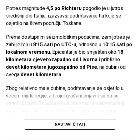
stvar: ‘
O Allahu moj, pomozi mi da pronađem svoju
Potres magnitude
4,5 po Richteru
pogodio je u jutros
igračku!
‘ Nakon pronalaska izgubljene stvari, treba dijete
središnji dio Italije, izazvavši podrhtavanje tla koje se
podsjetiti da mu je Allah, dž.š., pomogao da pronađe
osjetilo na širem području Toskane.
igračku i da se treba zahvaliti. Ovakav pristup u dječijim
srcima razvija osjećaj ljubavi prema Onome Koji ga pazi i
Prema dostupnim seizmološkim podacima, zemljotres je
pomaže.
zabilježen u
8:15 sati po UTC-u
, odnosno u
10:15 sati po
lokalnom vremenu
. Epicentar je bio smješten oko
18
Druga mogućnost je da se dijete pred polazak na spavanje
kilometara sjeverozapadno od Livorna
i približno
podstakne na učenje Ajetu-l-Kursijje. Ova prilika se
devet kilometara jugozapadno od Pise
, na dubini od
iskoristi da se kod djeteta razvije lijepo mišljenje o
svega
devet kilometara
.
melekima. „
Sine, ako ovo proučiš, dragi Allah ti pošalje
meleka koji te cijelu noć čuva! Ne može ti niko ništa
Zbog relativno male dubine, podrhtavanje se osjetilo u
naštetiti. Allah će ti poslati čuvara koji je jak i ne da
većem dijelu regije, a brojni građani prijavili su da su
nikome na tebe.
“
osjetili potres. Za sada nema informacija o eventualnoj
većoj materijalnoj šteti niti o povrijeđenim osobama.
Na kraju, treba istaći da naše riječi i djela moraju ići ruku
pod ruku. Ukoliko sami ne živimo i ne praktikujemo islam,
Italija se nalazi na jednom od seizmički najaktivnijih
NASTAVI ČITATI
ukoliko govorimo drugima učite Kur’an, a sami to ne
područja u Evropi, gdje dolazi do sudara Afričke i
radimo, naše riječi neće naći odjeka u srcima naše djece.
Euroazijske tektonske ploče. Upravo zbog toga ova zemlja