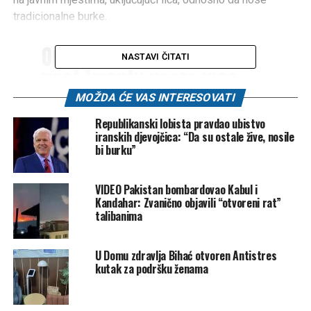
tradicionalne burke.
One of the gains of the
NASTAVI ČITATI
past twenty years was
Afghanistan's vibrant and
MOŽDA ĆE VAS INTERESOVATI
free press. Today, this is
Republikanski lobista pravdao ubistvo
iranskih djevojčica: “Da su ostale žive, nosile
what the Taliban say
bi burku”
freedom looks like.
Female television
VIDEO Pakistan bombardovao Kabul i
Kandahar: Zvanično objavili “otvoreni rat”
presenter forced to cover
talibanima
their faces.
pic.twitter.com/3UBLvukTjp
U Domu zdravlja Bihać otvoren Antistres
kutak za podršku ženama
— Yalda Hakim