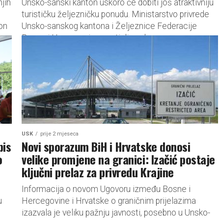
njih
Unsko-sanski kanton uskoro će dobiti još atraktivniju
turističku željezničku ponudu. Ministarstvo privrede
on
Unsko-sanskog kantona i Željeznice Federacije
Bosne i Hercegovine postigli su dogovor o
produženju trase...
USK
prije 2 mjeseca
pis
Novi sporazum BiH i Hrvatske donosi
o
velike promjene na granici: Izačić postaje
ključni prelaz za privredu Krajine
Informacija o novom Ugovoru između Bosne i
u
Hercegovine i Hrvatske o graničnim prijelazima
izazvala je veliku pažnju javnosti, posebno u Unsko-