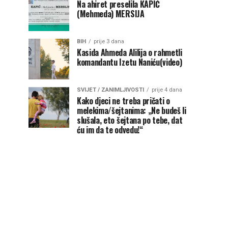
Na ahiret preselila KAPIĆ
(Mehmeda) MERSIJA
BIH
prije 3 dana
Kasida Ahmeda Alilija o rahmetli
komandantu Izetu Naniću(video)
SVIJET / ZANIMLJIVOSTI
prije 4 dana
Kako djeci ne treba pričati o
melekima/šejtanima: „Ne budeš li
slušala, eto šejtana po tebe, dat
ću im da te odvedu!“