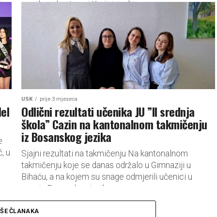
in
sanskom kantonu i Krajini, jer bi...
USK
prije 3 mjeseca
el
Odlični rezultati učenika JU ”II srednja
škola” Cazin na kantonalnom takmičenju
iz Bosanskog jezika
e
, u
Sjajni rezultati na takmičenju Na kantonalnom
takmičenju koje se danas održalo u Gimnaziji u
Bihaću, a na kojem su snage odmjerili učenici u
znanju Bosanskog jezika...
IŠE ČLANAKA