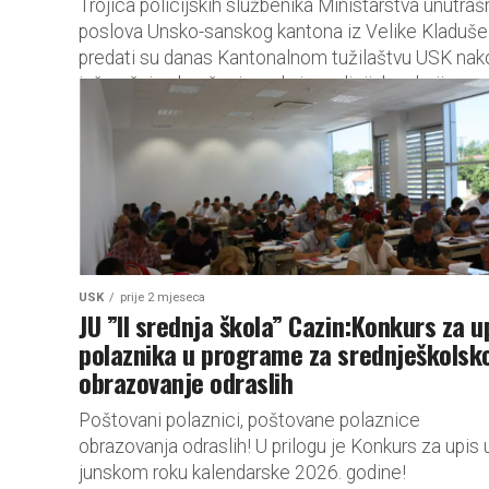
Trojica policijskih službenika Ministarstva unutraš
poslova Unsko-sanskog kantona iz Velike Kladuše
predati su danas Kantonalnom tužilaštvu USK nak
jučerašnjeg hapšenja u okviru policijske akcije.
Prilikom dovođenja...
USK
prije 2 mjeseca
JU ”II srednja škola” Cazin:Konkurs za u
polaznika u programe za srednješkolsk
obrazovanje odraslih
Poštovani polaznici, poštovane polaznice
obrazovanja odraslih! U prilogu je Konkurs za upis 
junskom roku kalendarske 2026. godine!