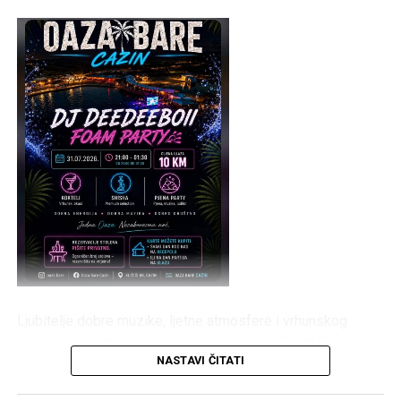
Ljubitelje dobre muzike, ljetne atmosfere i vrhunskog
provoda večeras očekuje pravi spektakl u
Oaza Bare
NASTAVI ČITATI
Cazin
. Posjetioce će zabavljati
DJ DeeDeeBoii
, a
centralni događaj večeri bit će atraktivni
Foam Party
, koji