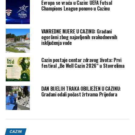
Evropa se vraća u Cazin: UEFA Futsal
Champions League ponovo u Cazinu
VANREDNE MJERE U CAZINU: Građani
Post
Share
Share
ogorčeni zbog najavljenih svakodnevnih
isključenja vode
Tweet
Share
Cazin postaje centar zdravog života: Prvi
Mail
festival „Be Well Cazin 2026“ u Stovrelima
POVEZANE TEME:
CAZIN
LISICA
MAČKA
VIRALNO
DAN BIJELIH TRAKA OBILJEŽEN U CAZINU:
UP NEXT
Cazin u protekla 24 sata: Teška saobraćajna nesreća u
Građani odali počast žrtvama Prijedora
Ćoralićima – jedno lice smrtno stradalo
DON'T MISS
Danas u Cazinu sunčano vrijeme s temperaturama do 17
stepeni
CAZIN