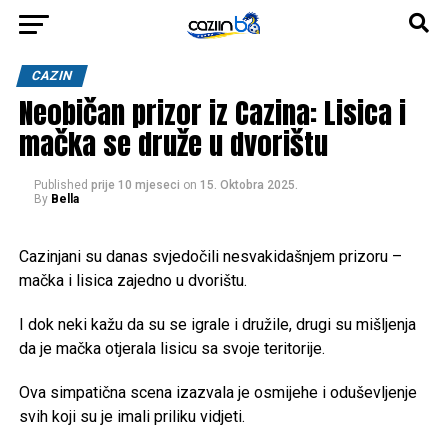
CAZIN
Neobičan prizor iz Cazina: Lisica i
mačka se druže u dvorištu
Published
prije 10 mjeseci
on
15. Oktobra 2025.
By
Bella
Cazinjani su danas svjedočili nesvakidašnjem prizoru –
mačka i lisica zajedno u dvorištu.
I dok neki kažu da su se igrale i družile, drugi su mišljenja
da je mačka otjerala lisicu sa svoje teritorije.
Ova simpatična scena izazvala je osmijehe i oduševljenje
svih koji su je imali priliku vidjeti.