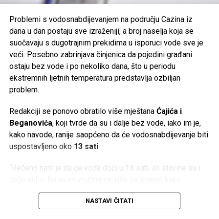
Mail
Problemi s vodosnabdijevanjem na području Cazina iz
dana u dan postaju sve izraženiji, a broj naselja koja se
suočavaju s dugotrajnim prekidima u isporuci vode sve je
veći. Posebno zabrinjava činjenica da pojedini građani
ostaju bez vode i po nekoliko dana, što u periodu
ekstremnih ljetnih temperatura predstavlja ozbiljan
problem.
Redakciji se ponovo obratilo više mještana
Ćajića i
Beganovića
, koji tvrde da su i dalje bez vode, iako im je,
kako navode, ranije saopćeno da će vodosnabdijevanje biti
uspostavljeno oko
13 sati
.
“Rečeno nam je da će voda doći u 13 sati, ali slavine su i
dalje suhe. Na ovim vrućinama više ne znamo kako
organizovati osnovne potrebe u domaćinstvu”, navodi
NASTAVI ČITATI
jedan od mještana.