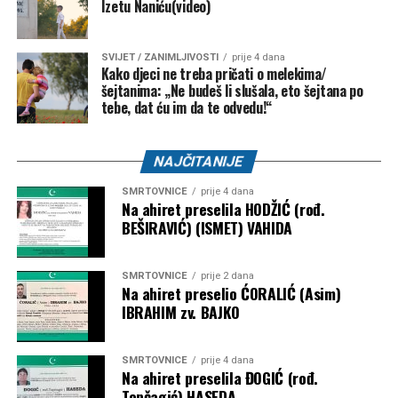
Izetu Naniću(video)
SVIJET / ZANIMLJIVOSTI
prije 4 dana
Kako djeci ne treba pričati o melekima/
šejtanima: „Ne budeš li slušala, eto šejtana po
tebe, dat ću im da te odvedu!“
NAJČITANIJE
SMRTOVNICE
prije 4 dana
Na ahiret preselila HODŽIĆ (rođ.
BEŠIRAVIĆ) (ISMET) VAHIDA
SMRTOVNICE
prije 2 dana
Na ahiret preselio ĆORALIĆ (Asim)
IBRAHIM zv. BAJKO
SMRTOVNICE
prije 4 dana
Na ahiret preselila ĐOGIĆ (rođ.
Topčagić) HASEDA