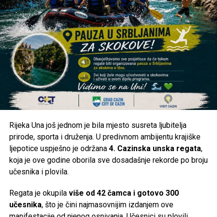
U ovakvim okolnostima posebno je važno da nadležne
službe redovno obavještavaju javnost o razlozima
restrikcija, očekivanom trajanju prekida i planovima za
stabilizaciju sistema, kako bi se građani mogli na vrijeme
organizovati.
Kakva je situacija kod vas?
Da li je voda stigla u vaše naselje ili ste i dalje bez
vodosnabdijevanja? Pišite nam u komentarima iz kojeg ste
naselja i kakva je trenutna situacija kod vas. Vaše
Rijeka Una još jednom je bila mjesto susreta ljubitelja
informacije mogu pomoći i drugim građanima da steknu
prirode, sporta i druženja. U predivnom ambijentu krajiške
jasniju sliku o stanju na području Cazina.
ljepotice uspješno je održana
4. Cazinska unska regata
,
koja je ove godine oborila sve dosadašnje rekorde po broju
Post
Share
Share
učesnika i plovila.
Tweet
Share
Regata je okupila
više od 42 čamca i gotovo 300
učesnika
, što je čini najmasovnijim izdanjem ove
Mail
manifestacije od njenog osnivanja. Učesnici su plovili