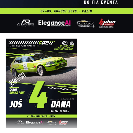
Organizatori su na kraju zahvalili svim učesnicima,
partnerima, volonterima, službama sigurnosti i
posjetiocima koji su svojim prisustvom doprinijeli uspjehu
manifestacije, uz poruku da se svi ponovo okupe naredne
godine na obalama rijeke Une.
Post
Share
Share
Tweet
Share
Mail