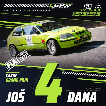
ključnih faktora u razvoju regate, koja danas predstavlja
prepoznatljiv događaj na području Unsko-sanskog kantona.
Posebna pažnja posvećena je sigurnosti svih učesnika. Za
bezbjednost na vodi tokom cijele trase bila je zadužena
Gorska služba spašavanja – Stanica Cazin
, čiji su
pripadnici profesionalno pratili događaj i osigurali da
regata protekne bez poteškoća.
Dodatnu atrakciju ovogodišnjoj manifestaciji dali su brojni
sadržaji uz rijeku, među kojima su posebnu pažnju privukli
atraktivni skokovi u vodu, koji su izazvali oduševljenje
publike i upotpunili cjelodnevni program.
Veliki broj učesnika, odlična atmosfera i pozitivna energija
još jednom su pokazali da
Cazinska unska regata
ima
veliki potencijal da u narednim godinama preraste u jedan
od najznačajnijih turističko-sportskih događaja u Bosni i
Hercegovini.