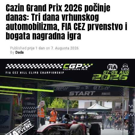
Cazin Grand Prix 2026 počinje
danas: Tri dana vrhunskog
automobilizma, FIA CEZ prvenstvo i
bogata nagradna igra
Published
prije 1 dan
on
7. Augusta 2026.
By
Dada