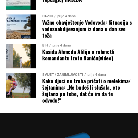
CAZIN
prije 4 dana
Važno obavještenje Vodovoda: Situacija s
vodosnabdijevanjem iz dana u dan sve
teža
BIH
prije 4 dana
Kasida Ahmeda Alilija o rahmetli
komandantu Izetu Naniću(video)
SVIJET / ZANIMLJIVOSTI
prije 4 dana
Kako djeci ne treba pričati o melekima/
šejtanima: „Ne budeš li slušala, eto
šejtana po tebe, dat ću im da te
odvedu!“