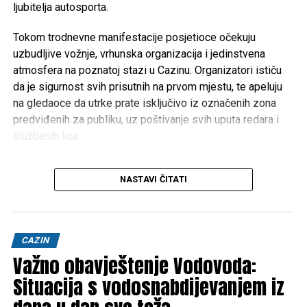
ljubitelja autosporta.
Tokom trodnevne manifestacije posjetioce očekuju
uzbudljive vožnje, vrhunska organizacija i jedinstvena
atmosfera na poznatoj stazi u Cazinu. Organizatori ističu
da je sigurnost svih prisutnih na prvom mjestu, te apeluju
na gledaoce da utrke prate isključivo iz označenih zona
predviđenih za publiku, uz poštivanje svih uputa redara i
službenih lica.
Posebnu pažnju ove godine privlači i velika nagradna igra
NASTAVI ČITATI
kompanije
Hifa Petrol
, koja je pripremila vrijedne nagrade
za posjetioce. Najsretniji učesnici imat će priliku osvojiti
čak
dva Porsche Macana
, dok je ukupno pripremljeno
više od
2.800 nagrada
.
CAZIN
Važno obavještenje Vodovoda:
Očekuje se dolazak hiljada gledalaca iz Bosne i
Hercegovine, Hrvatske, Slovenije, Srbije, Crne Gore i drugih
Situacija s vodosnabdijevanjem iz
evropskih zemalja, što će Cazin i ove godine učiniti