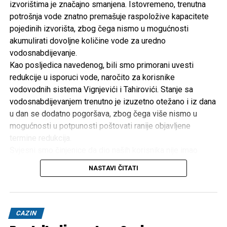
izvorištima je značajno smanjena. Istovremeno, trenutna
potrošnja vode znatno premašuje raspoložive kapacitete
pojedinih izvorišta, zbog čega nismo u mogućnosti
akumulirati dovoljne količine vode za uredno
vodosnabdijevanje.
Kao posljedica navedenog, bili smo primorani uvesti
redukcije u isporuci vode, naročito za korisnike
vodovodnih sistema Vignjevići i Tahirovići. Stanje sa
vodosnabdijevanjem trenutno je izuzetno otežano i iz dana
u dan se dodatno pogoršava, zbog čega više nismo u
mogućnosti u potpunosti poštovati ranije objavljene
termine redukcija.
Svjesni smo činjenice da dio naših korisnika nije imao
uredno vodosnabdijevanje već nekoliko dana. Ulažemo
NASTAVI ČITATI
maksimalne napore kako bismo svim korisnicima osigurali
barem minimalne količine vode za piće i osnovne životne
potrebe.
Zbog toga upućujemo apel svim korisnicima da vodu
CAZIN
koriste savjesno, odgovorno i racionalno. U ovim