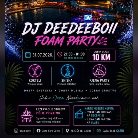
augusta
na Ostrošcu – neka spektakl počne!
Post
Share
Share
Tweet
Share
Mail