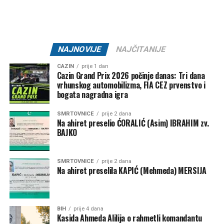
Datum:
31. juli 2026.
Vrijeme:
21:00 – 01:30
Lokacija:
Oaza Bare Cazin
NAJNOVIJE
NAJČITANIJE
🎟 Ulaz:
10 KM
CAZIN
prije 1 dan
Cazin Grand Prix 2026 počinje danas: Tri dana
Jedna Oaza. Nezaboravna noć.
vrhunskog automobilizma, FIA CEZ prvenstvo i
bogata nagradna igra
SMRTOVNICE
prije 2 dana
Na ahiret preselio ĆORALIĆ (Asim) IBRAHIM zv.
Post
Share
Share
BAJKO
Tweet
Share
SMRTOVNICE
prije 2 dana
Na ahiret preselila KAPIĆ (Mehmeda) MERSIJA
Mail
BIH
prije 4 dana
Kasida Ahmeda Alilija o rahmetli komandantu