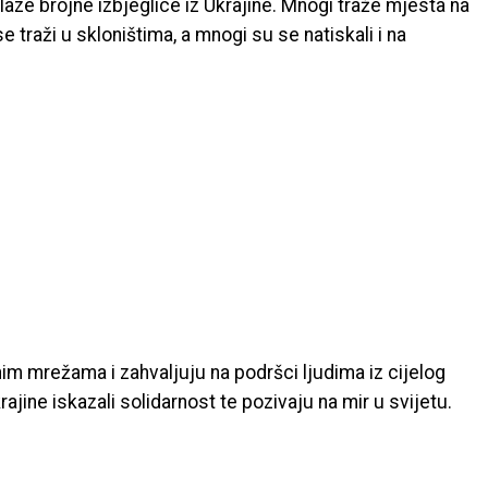
aze brojne izbjeglice iz Ukrajine. Mnogi traže mjesta na
e traži u skloništima, a mnogi su se natiskali i na
nim mrežama i zahvaljuju na podršci ljudima iz cijelog
jine iskazali solidarnost te pozivaju na mir u svijetu.