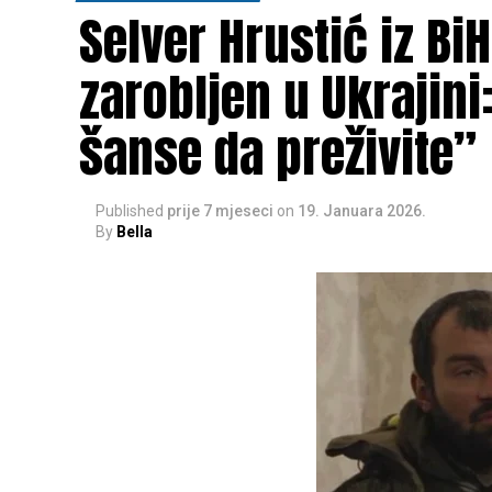
Selver Hrustić iz Bi
zarobljen u Ukrajini
šanse da preživite”
Published
prije 7 mjeseci
on
19. Januara 2026.
By
Bella