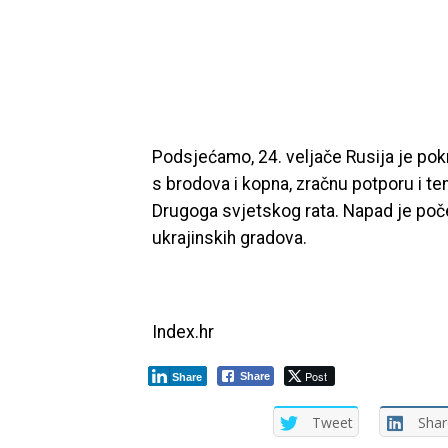
Podsjećamo, 24. veljače Rusija je pokr
s brodova i kopna, zračnu potporu i te
Drugoga svjetskog rata. Napad je poče
ukrajinskih gradova.
Index.hr
Post
Share
Share
Tweet
Shar