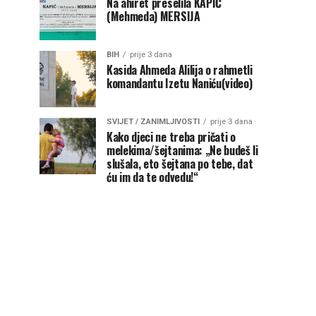
Na ahiret preselila KAPIĆ
(Mehmeda) MERSIJA
BIH
prije 3 dana
Kasida Ahmeda Alilija o rahmetli
komandantu Izetu Naniću(video)
SVIJET / ZANIMLJIVOSTI
prije 3 dana
Kako djeci ne treba pričati o
melekima/šejtanima: „Ne budeš li
slušala, eto šejtana po tebe, dat
ću im da te odvedu!“