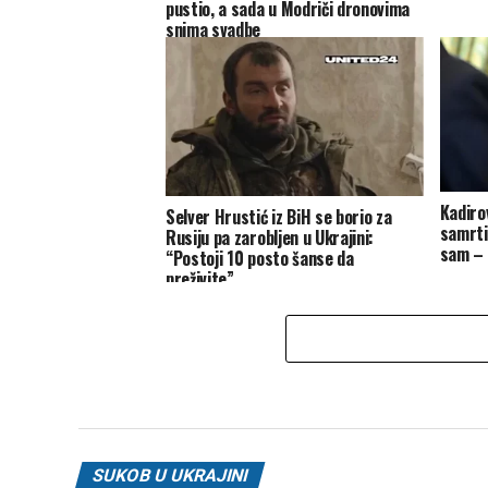
pustio, a sada u Modriči dronovima
snima svadbe
Kadiro
Selver Hrustić iz BiH se borio za
samrti
Rusiju pa zarobljen u Ukrajini:
sam – 
“Postoji 10 posto šanse da
preživite”
SUKOB U UKRAJINI