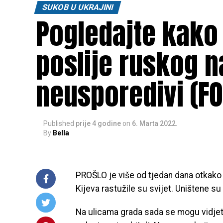
SUKOB U UKRAJINI
Pogledajte kako i
poslije ruskog n
neusporedivi (FO
Published
prije 4 godine
on
6. Marta 2022.
By
Bella
PROŠLO je više od tjedan dana otkako j
Kijeva rastužile su svijet. Uništene su
Na ulicama grada sada se mogu vidjeti