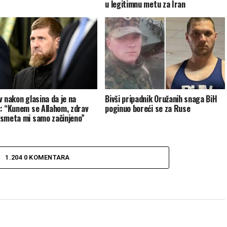
u legitimnu metu za Iran
v nakon glasina da je na
Bivši pripadnik Oružanih snaga BiH
: “Kunem se Allahom, zdrav
poginuo boreći se za Ruse
smeta mi samo začinjeno”
1.204 0 KOMENTARA