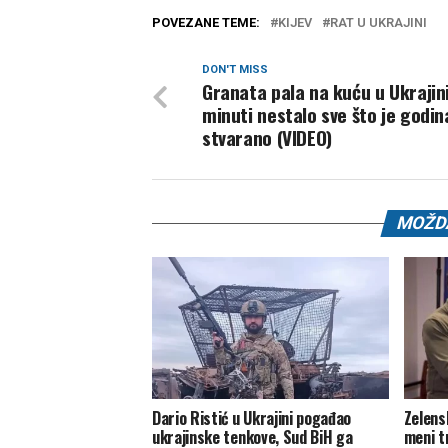
POVEZANE TEME:
KIJEV
RAT U UKRAJINI
DON'T MISS
Granata pala na kuću u Ukrajini
minuti nestalo sve što je godi
stvarano (VIDEO)
MOŽDA
Dario Ristić u Ukrajini pogađao
Zelens
ukrajinske tenkove, Sud BiH ga
meni t