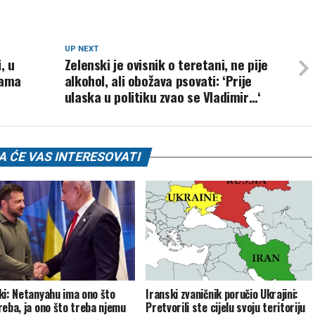
UP NEXT
, u
Zelenski je ovisnik o teretani, ne pije
nama
alkohol, ali obožava psovati: ‘Prije
ulaska u politiku zvao se Vladimir…‘
 ĆE VAS INTERESOVATI
ki: Netanyahu ima ono što
Iranski zvaničnik poručio Ukrajini:
reba, ja ono što treba njemu
Pretvorili ste cijelu svoju teritoriju