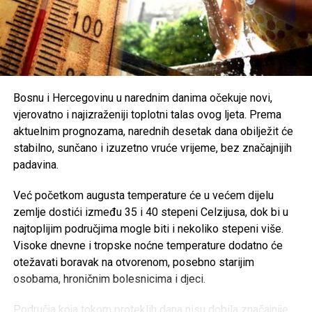
spreman žrtvovati doslovce sve za svoje ideale:
Poseban oprez savjetuje se
starijim osobama, djeci,
hroničnim bolesnicima i svima koji rade na otvorenom
,
„Bio sam musliman i to ću i ostati. Osjećao sam se borcem
uz preporuku da se pridržavaju savjeta ljekara i, ukoliko je
za stvar islama u svijetu i time ću se osjećati do kraja
moguće, borave u rashlađenim prostorijama tokom
života. Jer, islam je za mene drugo ime za sve što je lijepo
najtoplijeg dijela dana.
i plemenito i ime za obećanje ili nadu u bolju budućnost
Bosnu i Hercegovinu u narednim danima očekuje novi,
muslimanskih naroda, za njihov život u dostojanstvu i
vjerovatno i najizraženiji toplotni talas ovog ljeta. Prema
Post
Share
Share
slobodi, jednom riječju, za sve ono za što je po mom
aktuelnim prognozama, narednih desetak dana obilježit će
uvjerenju bilo vrijedno živjeti.“
stabilno, sunčano i izuzetno vruće vrijeme, bez značajnijih
Tweet
Share
padavina.
Alija Izetbegović je nedvosmisleno jedan od najvećih
Mail
državnika i mislilaca modernog bosanskohercegovačkog
Već početkom augusta temperature će u većem dijelu
doba, prvenstveno simbolizira borbu Bosne i Hercegovine
zemlje dostići između 35 i 40 stepeni Celzijusa, dok bi u
za njenu opstojnost, afirmaciju bošnjačkog nacionalnog
najtoplijim područjima mogle biti i nekoliko stepeni više.
identiteta, borbu za demokratiju, ljudska prava, i slobodu
Visoke dnevne i tropske noćne temperature dodatno će
svakog čovjeka.
otežavati boravak na otvorenom, posebno starijim
osobama, hroničnim bolesnicima i djeci.
Po izlasku iz zatvora na poziv svog prijatelja Adila
Zulfikarpasica odlazi u Zürich. Godine 1989.
Područja koja tokom proteklih dana nisu dobila značajnije