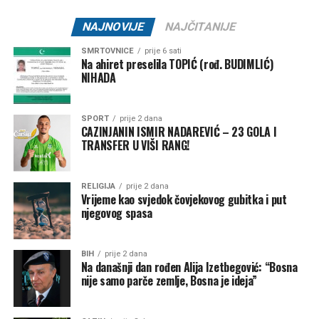
Rasprava koja se razvila na društvenim mrežama još
jednom je pokazala koliko je važno njegovati kulturu
NAJNOVIJE
NAJČITANIJE
empatije, poštovanja i odgovornosti, posebno u trenucima
kada cijela zajednica dijeli bol zbog nenadoknadivog
SMRTOVNICE
prije 6 sati
Na ahiret preselila TOPIĆ (rođ. BUDIMLIĆ)
gubitka.
NIHADA
SPORT
prije 2 dana
CAZINJANIN ISMIR NADAREVIĆ – 23 GOLA I
Post
Share
Share
TRANSFER U VIŠI RANG!
Tweet
Share
RELIGIJA
prije 2 dana
Vrijeme kao svjedok čovjekovog gubitka i put
Mail
njegovog spasa
BIH
prije 2 dana
Na današnji dan rođen Alija Izetbegović: “Bosna
nije samo parče zemlje, Bosna je ideja”