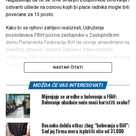
ostvariti uštede na osnovu kojih bi plaće radnika mogle biti
povećane za 15 posto.
Kako bi se njihovi zahtjevi realizirali, Udruženje
poslodavaca FBiH poziva zastupnike u Zastupničkom
domu Parlamenta Federacije BiH da usvoje amandmane na
prijedlog izmjena i dopuna Zakona o zdravstvenom
osiguranju FBiH koje su oni predložili. Sjednica je zakazana
za 26. juli.
NASTAVI ČITATI
“Jedna žena je četiri i po godine bila na bolovanju”
MOŽDA ĆE VAS INTERESOVATI
Pojašnjenje smo zatražili od Adnana Smailbegovića,
Mijenjaju se uredbe o bolovanju u FBiH:
predsjednika Udruženja poslodavaca FBiH.
Bolovanje ubuduće neće moći koristiti svako?
– Mi tražimo izmjenu dva člana, dvije korekcije. Po
trenutnom Zakonu o zdravstvenom osiguranju, ako se radi
Bosanka dobila otkaz zbog “bolovanja u BiH”:
o povredi na radu, bez obzira na to da li je poslodavac kriv
Sad joj firma mora isplatiti više od 31.000
ili nije za ozljedu, dakle može biti krivica radnika, nesretan