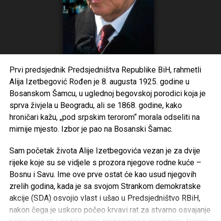
smo uspjeli da dođemo do neformalnih podataka za
Kanton Sarajevo i vidjeli da je kod nas za jedan posto veće
bolovanje nego u Bugarskoj. Mi nismo bolesna nacija.
Ovdje se isključivo radi o zloupotrebi bolovanja –
naglašava Smailbegović.
Prvi predsjednik Predsjedništva Republike BiH, rahmetli
Dodaje da bi spriječili zloupotrebe bolovanja predlažu da
Alija Izetbegović Rođen je 8. augusta 1925. godine u
se 42 dana smanje na 15 dana na teret poslodavca, a
Bosanskom Šamcu, u uglednoj begovskoj porodici koja je
poslije toga da ide na teret Fonda.
sprva živjela u Beogradu, ali se 1868. godine, kako
– I tada će ovi silni doktori koji daju bolovanje dobro
hroničari kažu, „pod srpskim terorom“ morala odseliti na
razmisliti jer tada plaće tog radnika idu sa njihovog konta.
mirnije mjesto. Izbor je pao na Bosanski Šamac.
Cijenimo da će se tada doktori uozbiljiti jer očito bez tih
Sam početak života Alije Izetbegovića vezan je za dvije
doktora nema zloupotreba. Da pojasnim, izmjene Zakona o
rijeke koje su se vidjele s prozora njegove rodne kuće –
zdravstvenom osiguranju se odnosi i na državni sektor, ne
Bosnu i Savu. Ime ove prve ostat će kao usud njegovih
samo na realni. Postojećim zakonom štitimo neradnike,
zrelih godina, kada je sa svojom Strankom demokratske
one koji foliraju. To nije pošteno prema radnicima koji rade
akcije (SDA) osvojio vlast i ušao u Predsjedništvo RBiH,
savjesno i odgovorno – kaže Smailbegović.
nakon čega je uskoro počeo krvavi rat za stvarno osvajanje
Upitali smo kako će smanjenjem zloupotreba bolovanja