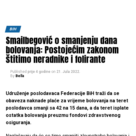
BIH
Smailbegović o smanjenju dana
bolovanja: Postojećim zakonom
štitimo neradnike i folirante
Published
prije 4 godine
on
21. Jula 2022.
By
Bella
Udruženje poslodavaca Federacije BiH traži da se
obaveza naknade plaće za vrijeme bolovanja na teret
poslodavca smanji sa 42 na 15 dana, a da teret isplate
ostatka bolovanja preuzmu fondovi zdravstvenog
osiguranja.
Naglašavaju da će se time smanjiti zloupotrebe bolovanja i