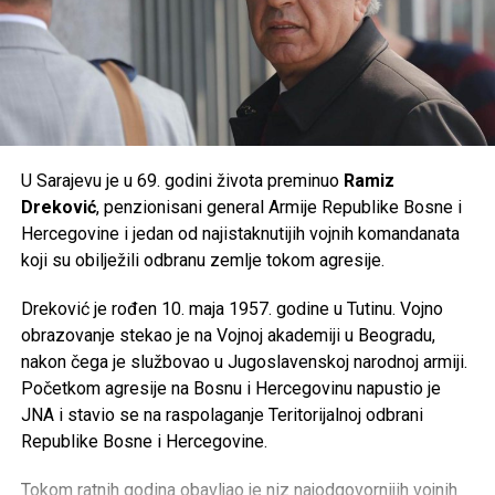
Tweet
Share
Tweet
Share
Mail
Mail
U Sarajevu je u 69. godini života preminuo
Ramiz
Dreković
, penzionisani general Armije Republike Bosne i
Hercegovine i jedan od najistaknutijih vojnih komandanata
koji su obilježili odbranu zemlje tokom agresije.
Dreković je rođen 10. maja 1957. godine u Tutinu. Vojno
obrazovanje stekao je na Vojnoj akademiji u Beogradu,
nakon čega je službovao u Jugoslavenskoj narodnoj armiji.
Početkom agresije na Bosnu i Hercegovinu napustio je
JNA i stavio se na raspolaganje Teritorijalnoj odbrani
Republike Bosne i Hercegovine.
Tokom ratnih godina obavljao je niz najodgovornijih vojnih