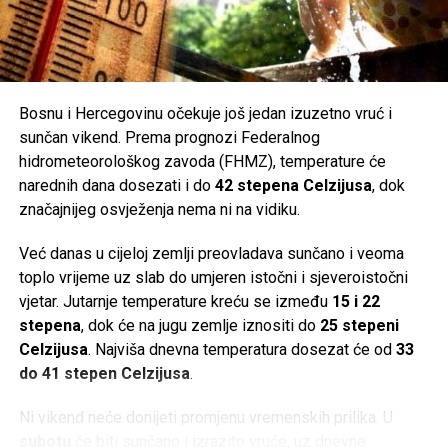
S druge strane, iznenađenje predstavlja činjenica da je
jednu drugu knjigu – Islam između istoka i zapada –
Izetbegović napisao još pred zatvor 1946. godine, a
objavljena značajno kasnije. U knjizi, koja je ovaj put
prevedena na čak devet jezika, autor se opet bavi islamom
Bosnu i Hercegovinu očekuje još jedan izuzetno vruć i
i njegovim mjestom u svijetu. Izgledalo mu je da se nalazi
sunčan vikend. Prema prognozi Federalnog
upravo negdje između istočnih i zapadnih mišljenja, baš
hidrometeorološkog zavoda (FHMZ), temperature će
poput geografske pozicije muslimanskog svijeta koji na
narednih dana dosezati i do
42 stepena Celzijusa
, dok
globusu zahvata prostor „između istoka i zapada“. Otud i
značajnijeg osvježenja nema ni na vidiku.
ovakav naslov.
Već danas u cijeloj zemlji preovladava sunčano i veoma
Nova tamna sjena na život Alije Izetbegovića nadvila se
toplo vrijeme uz slab do umjeren istočni i sjeveroistočni
1979. godine, kada je u svom omiljenom lovištu Koprivnica
vjetar. Jutarnje temperature kreću se između
15 i 22
kod Bugojna predsjednik Jugoslavije Josip Broz Tito
stepena
, dok će na jugu zemlje iznositi do
25 stepeni
primio Raifa Dizdarevića i Branka Mikulića, istaknute
Celzijusa
. Najviša dnevna temperatura dosezat će od
33
funkcionere tadašnjeg Saveza komunista. Prema
do 41 stepen Celzijusa
.
Izetbegićevim mamoarima, Centralni dnevnik sarajevske
Ni vikend neće donijeti promjenu vremenskih prilika. U
televizije prenio je Brozovu naredbu ovoj dvojici da se
subotu
će biti sunčano i izrazito vruće, uz dnevne
„najoštrije obračunaju s pokušajima oživljavanja