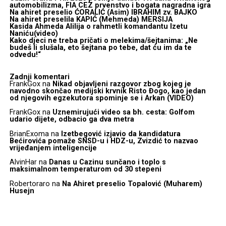
automobilizma, FIA CEZ prvenstvo i bogata nagradna igra
Na ahiret preselio ĆORALIĆ (Asim) IBRAHIM zv. BAJKO
Na ahiret preselila KAPIĆ (Mehmeda) MERSIJA
Kasida Ahmeda Alilija o rahmetli komandantu Izetu
Naniću(video)
Kako djeci ne treba pričati o melekima/šejtanima: „Ne
budeš li slušala, eto šejtana po tebe, dat ću im da te
odvedu!“
Zadnji komentari
FrankGox
na
Nikad objavljeni razgovor zbog kojeg je
navodno skončao medijski krvnik Risto Đogo, kao jedan
od njegovih egzekutora spominje se i Arkan (VIDEO)
FrankGox
na
Uznemirujući video sa bh. cesta: Golfom
udario dijete, odbacio ga dva metra
BrianExoma
na
Izetbegović izjavio da kandidatura
Bećirovića pomaže SNSD-u i HDZ-u, Zvizdić to nazvao
vrijeđanjem inteligencije
AlvinHar
na
Danas u Cazinu sunčano i toplo s
maksimalnom temperaturom od 30 stepeni
Robertoraro
na
Na Ahiret preselio Topalović (Muharem)
Husejn