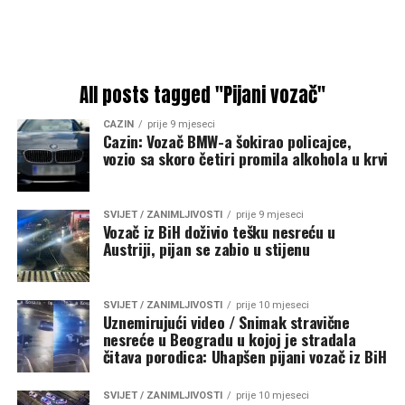
All posts tagged "Pijani vozač"
CAZIN
prije 9 mjeseci
Cazin: Vozač BMW-a šokirao policajce,
vozio sa skoro četiri promila alkohola u krvi
SVIJET / ZANIMLJIVOSTI
prije 9 mjeseci
Vozač iz BiH doživio tešku nesreću u
Austriji, pijan se zabio u stijenu
SVIJET / ZANIMLJIVOSTI
prije 10 mjeseci
Uznemirujući video / Snimak stravične
nesreće u Beogradu u kojoj je stradala
čitava porodica: Uhapšen pijani vozač iz BiH
SVIJET / ZANIMLJIVOSTI
prije 10 mjeseci