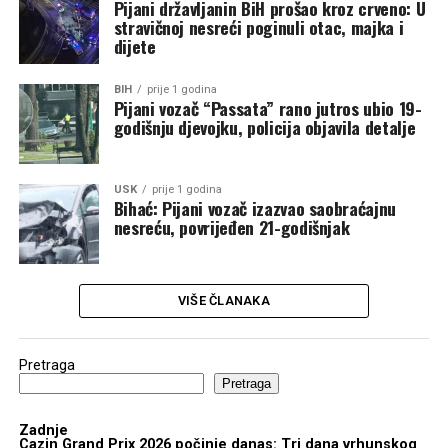
Pijani državljanin BiH prošao kroz crveno: U
stravičnoj nesreći poginuli otac, majka i
dijete
BIH
prije 1 godina
Pijani vozač “Passata” rano jutros ubio 19-
godišnju djevojku, policija objavila detalje
USK
prije 1 godina
Bihać: Pijani vozač izazvao saobraćajnu
nesreću, povrijeđen 21-godišnjak
VIŠE ČLANAKA
Pretraga
Pretraga
Zadnje
Cazin Grand Prix 2026 počinje danas: Tri dana vrhunskog