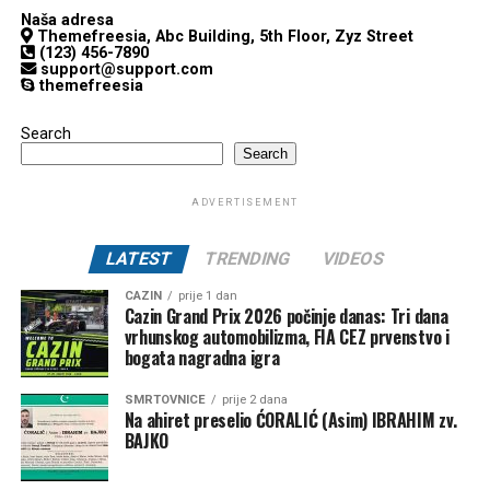
Naša adresa
Themefreesia, Abc Building, 5th Floor, Zyz Street
(123) 456-7890
support@support.com
themefreesia
Search
Search
ADVERTISEMENT
LATEST
TRENDING
VIDEOS
CAZIN
prije 1 dan
Cazin Grand Prix 2026 počinje danas: Tri dana
vrhunskog automobilizma, FIA CEZ prvenstvo i
bogata nagradna igra
SMRTOVNICE
prije 2 dana
Na ahiret preselio ĆORALIĆ (Asim) IBRAHIM zv.
BAJKO