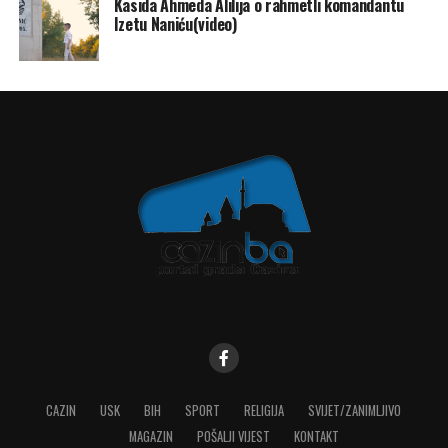
Kasida Ahmeda Alilija o rahmetli komandantu
Izetu Naniću(video)
CAZIN
USK
BIH
SPORT
RELIGIJA
SVIJET/ZANIMLJIVO
MAGAZIN
POŠALJI VIJEST
KONTAKT