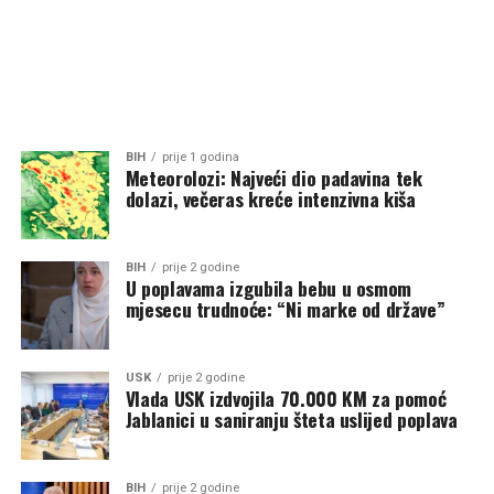
BIH
prije 1 godina
Meteorolozi: Najveći dio padavina tek
dolazi, večeras kreće intenzivna kiša
BIH
prije 2 godine
U poplavama izgubila bebu u osmom
mjesecu trudnoće: “Ni marke od države”
USK
prije 2 godine
Vlada USK izdvojila 70.000 KM za pomoć
Jablanici u saniranju šteta uslijed poplava
BIH
prije 2 godine