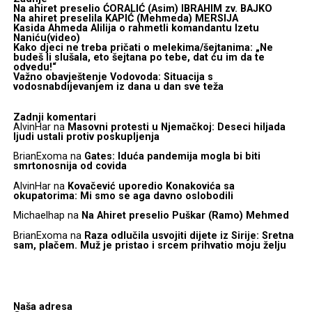
Na ahiret preselio ĆORALIĆ (Asim) IBRAHIM zv. BAJKO
Na ahiret preselila KAPIĆ (Mehmeda) MERSIJA
Kasida Ahmeda Alilija o rahmetli komandantu Izetu
Naniću(video)
Kako djeci ne treba pričati o melekima/šejtanima: „Ne
budeš li slušala, eto šejtana po tebe, dat ću im da te
odvedu!“
Važno obavještenje Vodovoda: Situacija s
vodosnabdijevanjem iz dana u dan sve teža
Zadnji komentari
AlvinHar
na
Masovni protesti u Njemačkoj: Deseci hiljada
ljudi ustali protiv poskupljenja
BrianExoma
na
Gates: Iduća pandemija mogla bi biti
smrtonosnija od covida
AlvinHar
na
Kovačević uporedio Konakovića sa
okupatorima: Mi smo se aga davno oslobodili
Michaelhap
na
Na Ahiret preselio Puškar (Ramo) Mehmed
BrianExoma
na
Raza odlučila usvojiti dijete iz Sirije: Sretna
sam, plačem. Muž je pristao i srcem prihvatio moju želju
Naša adresa