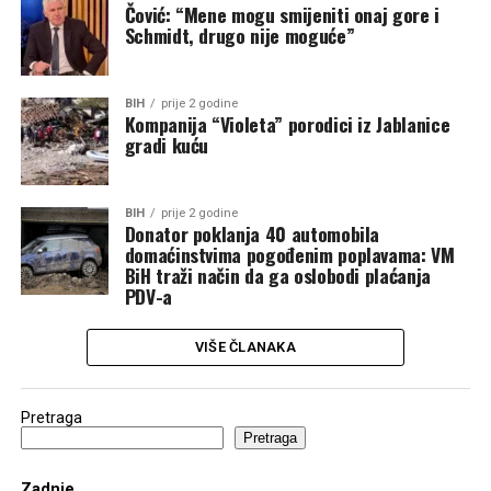
Čović: “Mene mogu smijeniti onaj gore i
Schmidt, drugo nije moguće”
BIH
prije 2 godine
Kompanija “Violeta” porodici iz Jablanice
gradi kuću
BIH
prije 2 godine
Donator poklanja 40 automobila
domaćinstvima pogođenim poplavama: VM
BiH traži način da ga oslobodi plaćanja
PDV-a
VIŠE ČLANAKA
Pretraga
Pretraga
Zadnje