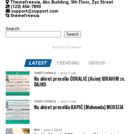
Themefreesia, Abc Building, 5th Floor, Zyz Street
(123) 456-7890
support@support.com
themefreesia
Search
Search
ADVERTISEMENT
LATEST
TRENDING
VIDEOS
SMRTOVNICE
prije 5 sati
Na ahiret preselio ĆORALIĆ (Asim) IBRAHIM zv.
BAJKO
SMRTOVNICE
prije 5 sati
Na ahiret preselila KAPIĆ (Mehmeda) MERSIJA
BIH
prije 2 dana