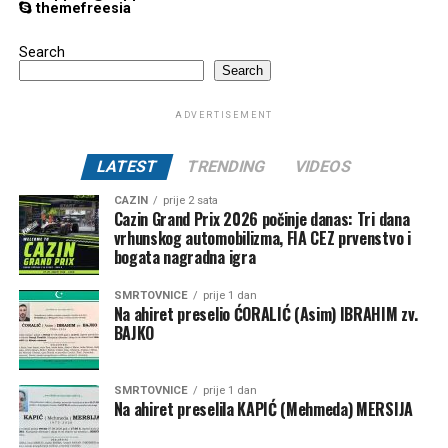
themefreesia
Search
Search
ADVERTISEMENT
LATEST
TRENDING
VIDEOS
CAZIN
prije 2 sata
Cazin Grand Prix 2026 počinje danas: Tri dana
vrhunskog automobilizma, FIA CEZ prvenstvo i
bogata nagradna igra
SMRTOVNICE
prije 1 dan
Na ahiret preselio ĆORALIĆ (Asim) IBRAHIM zv.
BAJKO
SMRTOVNICE
prije 1 dan
Na ahiret preselila KAPIĆ (Mehmeda) MERSIJA