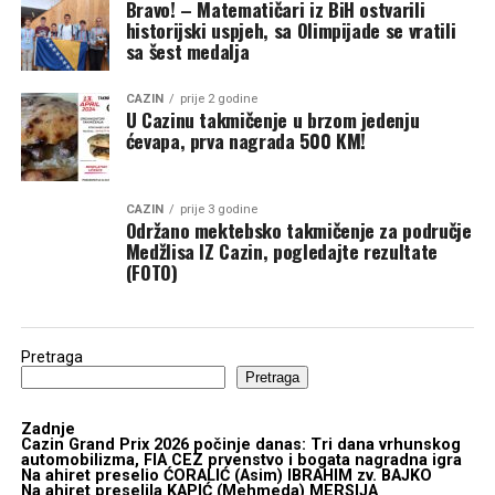
Bravo! – Matematičari iz BiH ostvarili
historijski uspjeh, sa Olimpijade se vratili
sa šest medalja
CAZIN
prije 2 godine
U Cazinu takmičenje u brzom jedenju
ćevapa, prva nagrada 500 KM!
CAZIN
prije 3 godine
Održano mektebsko takmičenje za područje
Medžlisa IZ Cazin, pogledajte rezultate
(FOTO)
Pretraga
Pretraga
Zadnje
Cazin Grand Prix 2026 počinje danas: Tri dana vrhunskog
automobilizma, FIA CEZ prvenstvo i bogata nagradna igra
Na ahiret preselio ĆORALIĆ (Asim) IBRAHIM zv. BAJKO
Na ahiret preselila KAPIĆ (Mehmeda) MERSIJA