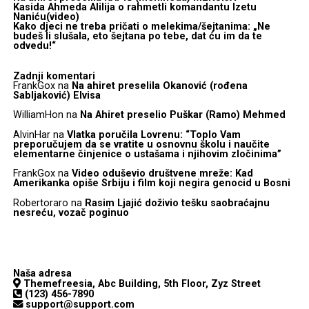
Kasida Ahmeda Alilija o rahmetli komandantu Izetu
Naniću(video)
Kako djeci ne treba pričati o melekima/šejtanima: „Ne
budeš li slušala, eto šejtana po tebe, dat ću im da te
odvedu!“
Zadnji komentari
FrankGox
na
Na ahiret preselila Okanović (rođena
Sabljaković) Elvisa
WilliamHon
na
Na Ahiret preselio Puškar (Ramo) Mehmed
AlvinHar
na
Vlatka poručila Lovrenu: “Toplo Vam
preporučujem da se vratite u osnovnu školu i naučite
elementarne činjenice o ustašama i njihovim zločinima”
FrankGox
na
Video oduševio društvene mreže: Kad
Amerikanka opiše Srbiju i film koji negira genocid u Bosni
Robertoraro
na
Rasim Ljajić doživio tešku saobraćajnu
nesreću, vozač poginuo
Naša adresa
Themefreesia, Abc Building, 5th Floor, Zyz Street
(123) 456-7890
support@support.com