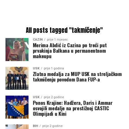
All posts tagged "takmičenje"
CAZIN
prije 1 mjesec
Merima Abdić iz Cazina po treći put
prvakinja Balkana u permanentnom
makeupu
USK
prije 1 godina
Zlatna medalja za MUP USK na streljačkom
takmičenju povodom Dana FUP-a
USK
prije 2 godine
Ponos Krajine: Hadžera, Daris i Ammar
osvojili medalje na prestižnoj CASTIC
Olimpijadi u Kini
BIH
prije 2 godine