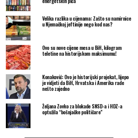
energetskih pića
Ali Elmedin Konaković je hrabriji u izdaji i od crnogorskog
premijera.
Velika razlika u cijenama: Zašto su namirnice
u Njemačkoj jeftinije nego kod nas?
Ovo su nove cijene mesa u BiH, kilogram
teletine na historijskom maksimumu!
Pitanje postavlja novinar javnog servisa Republike
Hrvatske: “Evo, konkretno, vezano za provođenje izborne
reforme. Rekli ste, ministre, da već imate u glavi neka
Konaković: Ovo je historijski projekat, lijepo
potencijalna rješenja. Jeste li, možda, već danas na
je vidjeti da BiH, Hrvatska i Amerika rade
sastanku razgovarali o tim rješenjima i sa kakvim učinkom i
nešto zajedno
kada, konkretno, u kojem vremenskom roku možemo
očekivati provođenje izborne reforme”.
Željana Zovko za blokade SNSD-a i HDZ-a
optužila “bošnjačke političare”
Elmedin Konaković, valjda ministar vanjskih poslova Bosne
i Hercegovine:
“Pa, danas nismo razgovarali o detaljima pomenutih tema.