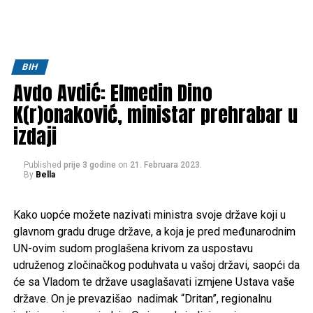
BIH
Avdo Avdić: Elmedin Dino
K(r)onaković, ministar prehrabar u
izdaji
Published
prije 3 godine
on
21. Februara 2023.
By
Bella
Kako uopće možete nazivati ministra svoje države koji u
glavnom gradu druge države, a koja je pred međunarodnim
UN-ovim sudom proglašena krivom za uspostavu
udruženog zločinačkog poduhvata u vašoj državi, saopći da
će sa Vladom te države usaglašavati izmjene Ustava vaše
države. On je prevazišao nadimak “Dritan”, regionalnu