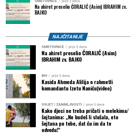
SMRTOVNICE
prije 3 dana
Na ahiret preselio ĆORALIĆ (Asim) IBRAHIM zv.
BAJKO
NAJČITANIJE
SMRTOVNICE
prije 3 dana
Na ahiret preselio ĆORALIĆ (Asim)
IBRAHIM zv. BAJKO
BIH
prije 5 dana
Kasida Ahmeda Alilija o rahmetli
komandantu Izetu Naniću(video)
SVIJET / ZANIMLJIVOSTI
prije 5 dana
Kako djeci ne treba pričati o melekima/
šejtanima: „Ne budeš li slušala, eto
šejtana po tebe, dat ću im da te
odvedu!“