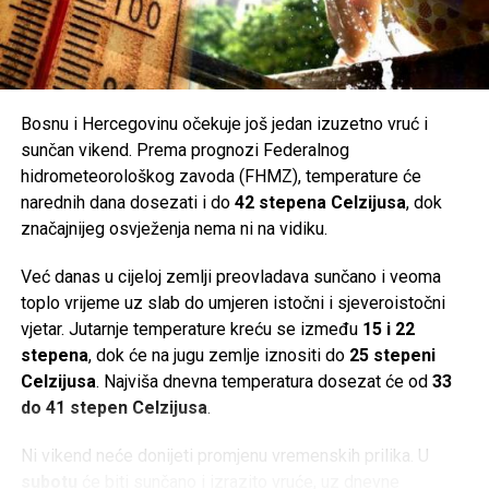
DON'T MISS
S druge strane, iznenađenje predstavlja činjenica da je
“HDZ i SNSD se prate, nismo spremni jedni bez drugih ići
jednu drugu knjigu – Islam između istoka i zapada –
unutra ili vani”
Izetbegović napisao još pred zatvor 1946. godine, a
objavljena značajno kasnije. U knjizi, koja je ovaj put
prevedena na čak devet jezika, autor se opet bavi islamom
Bosnu i Hercegovinu očekuje još jedan izuzetno vruć i
i njegovim mjestom u svijetu. Izgledalo mu je da se nalazi
sunčan vikend. Prema prognozi Federalnog
upravo negdje između istočnih i zapadnih mišljenja, baš
hidrometeorološkog zavoda (FHMZ), temperature će
poput geografske pozicije muslimanskog svijeta koji na
narednih dana dosezati i do
42 stepena Celzijusa
, dok
globusu zahvata prostor „između istoka i zapada“. Otud i
značajnijeg osvježenja nema ni na vidiku.
ovakav naslov.
Već danas u cijeloj zemlji preovladava sunčano i veoma
Nova tamna sjena na život Alije Izetbegovića nadvila se
toplo vrijeme uz slab do umjeren istočni i sjeveroistočni
1979. godine, kada je u svom omiljenom lovištu Koprivnica
vjetar. Jutarnje temperature kreću se između
15 i 22
kod Bugojna predsjednik Jugoslavije Josip Broz Tito
stepena
, dok će na jugu zemlje iznositi do
25 stepeni
primio Raifa Dizdarevića i Branka Mikulića, istaknute
Celzijusa
. Najviša dnevna temperatura dosezat će od
33
funkcionere tadašnjeg Saveza komunista. Prema
do 41 stepen Celzijusa
.
Izetbegićevim mamoarima, Centralni dnevnik sarajevske
Ni vikend neće donijeti promjenu vremenskih prilika. U
televizije prenio je Brozovu naredbu ovoj dvojici da se
subotu
će biti sunčano i izrazito vruće, uz dnevne
„najoštrije obračunaju s pokušajima oživljavanja