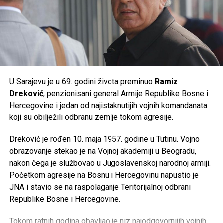
Tweet
Share
Tweet
Share
Mail
Mail
U Sarajevu je u 69. godini života preminuo
Ramiz
Dreković
, penzionisani general Armije Republike Bosne i
Hercegovine i jedan od najistaknutijih vojnih komandanata
koji su obilježili odbranu zemlje tokom agresije.
Dreković je rođen 10. maja 1957. godine u Tutinu. Vojno
obrazovanje stekao je na Vojnoj akademiji u Beogradu,
nakon čega je službovao u Jugoslavenskoj narodnoj armiji.
Početkom agresije na Bosnu i Hercegovinu napustio je
JNA i stavio se na raspolaganje Teritorijalnoj odbrani
Republike Bosne i Hercegovine.
Tokom ratnih godina obavljao je niz najodgovornijih vojnih