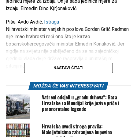
jedinicu mjere za izdaju. On je sada jedinica mjere za
izdaju. Elmedin Dino K(r)onaković.
Piše: Avdo Avdić,
Istraga
Ni hrvatski ministar vanjskih poslova Gordan Grlić Radman
nije imao hrabrosti reći ono što je kazao
bosanskohercegovački ministar Elmedin Konaković. Jer
nigdje na svijetu nije zabilježeno da se na zajedničkoj
sjednici vlada dvije države raspravlja o unutrašnjim
pitanjima jedne države.
NASTAVI ČITATI
Zamislite, iako je nezamislivo, da, recimo, Slovenija i
MOŽDA ĆE VAS INTERESOVATI
Hrvatska naprave zajedničku sjednicu svojih vlade i da se
na toj sjednici razmatraju mogućnosti izmjena izbornog
Vatreni odsjeli u „gradu duhova“: Baza
zakona u Sloveniji. Ili da recimo, Dritan Abazović i Ana
Hrvatske za Mundijal krije jezive priče i
paranormalne legende
Brnabić održe zajedničku sjednicu crnogorske i srbijanske
vlade pa da na toj sjednici raspravljaju o Ustavu Crne Gore.
Teško je, je li tako, zamisliti da to uradi čak i Dritan
Hrvatska uvodi stroga pravila:
Abazović.
Maloljetnicima zabranjena kupovina