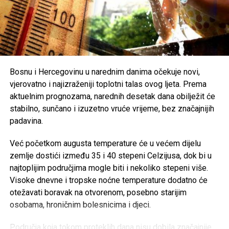
spreman žrtvovati doslovce sve za svoje ideale:
Poseban oprez savjetuje se
starijim osobama, djeci,
hroničnim bolesnicima i svima koji rade na otvorenom
,
„Bio sam musliman i to ću i ostati. Osjećao sam se borcem
uz preporuku da se pridržavaju savjeta ljekara i, ukoliko je
za stvar islama u svijetu i time ću se osjećati do kraja
moguće, borave u rashlađenim prostorijama tokom
života. Jer, islam je za mene drugo ime za sve što je lijepo
najtoplijeg dijela dana.
i plemenito i ime za obećanje ili nadu u bolju budućnost
Bosnu i Hercegovinu u narednim danima očekuje novi,
muslimanskih naroda, za njihov život u dostojanstvu i
vjerovatno i najizraženiji toplotni talas ovog ljeta. Prema
Post
Share
Share
slobodi, jednom riječju, za sve ono za što je po mom
aktuelnim prognozama, narednih desetak dana obilježit će
uvjerenju bilo vrijedno živjeti.“
stabilno, sunčano i izuzetno vruće vrijeme, bez značajnijih
Tweet
Share
padavina.
Alija Izetbegović je nedvosmisleno jedan od najvećih
Mail
državnika i mislilaca modernog bosanskohercegovačkog
Već početkom augusta temperature će u većem dijelu
doba, prvenstveno simbolizira borbu Bosne i Hercegovine
zemlje dostići između 35 i 40 stepeni Celzijusa, dok bi u
za njenu opstojnost, afirmaciju bošnjačkog nacionalnog
najtoplijim područjima mogle biti i nekoliko stepeni više.
identiteta, borbu za demokratiju, ljudska prava, i slobodu
Visoke dnevne i tropske noćne temperature dodatno će
svakog čovjeka.
otežavati boravak na otvorenom, posebno starijim
osobama, hroničnim bolesnicima i djeci.
Po izlasku iz zatvora na poziv svog prijatelja Adila
Zulfikarpasica odlazi u Zürich. Godine 1989.
Područja koja tokom proteklih dana nisu dobila značajnije