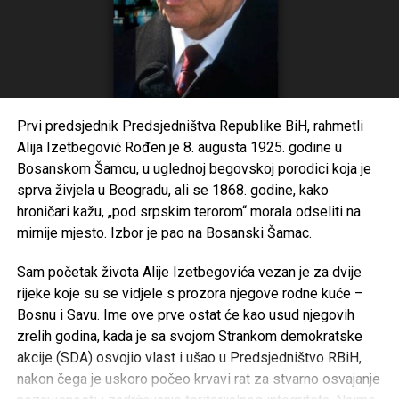
reforme”
Ministar
@DinoKonakovic
:
“Tempirali smo da neka sa
nekim konkretnim
rješenjima izađemo na
Prvi predsjednik Predsjedništva Republike BiH, rahmetli
Alija Izetbegović Rođen je 8. augusta 1925. godine u
ovoj zajedničkoj sjednci”
Bosanskom Šamcu, u uglednoj begovskoj porodici koja je
(Vijeća ninistara i Vlade
sprva živjela u Beogradu, ali se 1868. godine, kako
RH) video:
@N1infoSA
hroničari kažu, „pod srpskim terorom“ morala odseliti na
mirnije mjesto. Izbor je pao na Bosanski Šamac.
pic.twitter.com/OmWmlAzGJF
Sam početak života Alije Izetbegovića vezan je za dvije
rijeke koje su se vidjele s prozora njegove rodne kuće –
— Istraga.ba (@IstragaB)
Bosnu i Savu. Ime ove prve ostat će kao usud njegovih
February 21, 2023
zrelih godina, kada je sa svojom Strankom demokratske
akcije (SDA) osvojio vlast i ušao u Predsjedništvo RBiH,
nakon čega je uskoro počeo krvavi rat za stvarno osvajanje