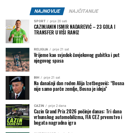
Rasprava koja se razvila na društvenim mrežama još
jednom je pokazala koliko je važno njegovati kulturu
NAJNOVIJE
NAJČITANIJE
empatije, poštovanja i odgovornosti, posebno u trenucima
kada cijela zajednica dijeli bol zbog nenadoknadivog
SPORT
prije 20 sati
CAZINJANIN ISMIR NADAREVIĆ – 23 GOLA I
gubitka.
TRANSFER U VIŠI RANG!
RELIGIJA
prije 21 sat
Vrijeme kao svjedok čovjekovog gubitka i put
Post
Share
Share
njegovog spasa
Tweet
Share
BIH
prije 21 sat
Na današnji dan rođen Alija Izetbegović: “Bosna
Mail
nije samo parče zemlje, Bosna je ideja”
CAZIN
prije 2 dana
Cazin Grand Prix 2026 počinje danas: Tri dana
vrhunskog automobilizma, FIA CEZ prvenstvo i
bogata nagradna igra