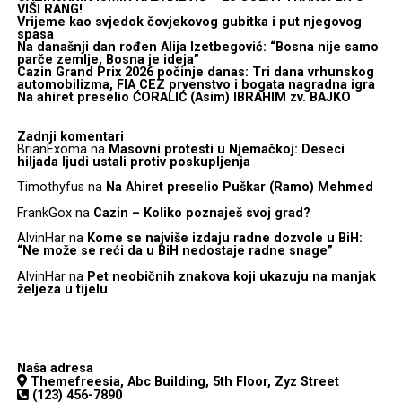
VIŠI RANG!
Vrijeme kao svjedok čovjekovog gubitka i put njegovog
spasa
Na današnji dan rođen Alija Izetbegović: “Bosna nije samo
parče zemlje, Bosna je ideja”
Cazin Grand Prix 2026 počinje danas: Tri dana vrhunskog
automobilizma, FIA CEZ prvenstvo i bogata nagradna igra
Na ahiret preselio ĆORALIĆ (Asim) IBRAHIM zv. BAJKO
Zadnji komentari
BrianExoma
na
Masovni protesti u Njemačkoj: Deseci
hiljada ljudi ustali protiv poskupljenja
Timothyfus
na
Na Ahiret preselio Puškar (Ramo) Mehmed
FrankGox
na
Cazin – Koliko poznaješ svoj grad?
AlvinHar
na
Kome se najviše izdaju radne dozvole u BiH:
“Ne može se reći da u BiH nedostaje radne snage”
AlvinHar
na
Pet neobičnih znakova koji ukazuju na manjak
željeza u tijelu
Naša adresa
Themefreesia, Abc Building, 5th Floor, Zyz Street
(123) 456-7890