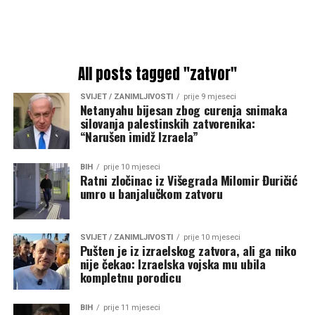
All posts tagged "zatvor"
SVIJET / ZANIMLJIVOSTI
prije 9 mjeseci
Netanyahu bijesan zbog curenja snimaka
silovanja palestinskih zatvorenika:
“Narušen imidž Izraela”
BIH
prije 10 mjeseci
Ratni zločinac iz Višegrada Milomir Đuričić
umro u banjalučkom zatvoru
SVIJET / ZANIMLJIVOSTI
prije 10 mjeseci
Pušten je iz izraelskog zatvora, ali ga niko
nije čekao: Izraelska vojska mu ubila
kompletnu porodicu
BIH
prije 11 mjeseci