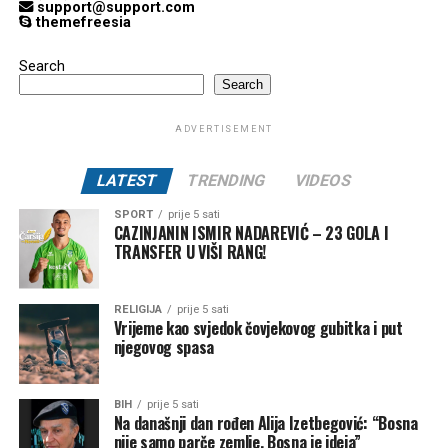
support@support.com
themefreesia
Search
Search
ADVERTISEMENT
LATEST
TRENDING
VIDEOS
SPORT
prije 5 sati
CAZINJANIN ISMIR NADAREVIĆ – 23 GOLA I
TRANSFER U VIŠI RANG!
RELIGIJA
prije 5 sati
Vrijeme kao svjedok čovjekovog gubitka i put
njegovog spasa
BIH
prije 5 sati
Na današnji dan rođen Alija Izetbegović: “Bosna
nije samo parče zemlje, Bosna je ideja”