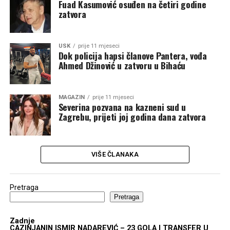
Fuad Kasumović osuđen na četiri godine
zatvora
USK
prije 11 mjeseci
Dok policija hapsi članove Pantera, vođa
Ahmed Džinović u zatvoru u Bihaću
MAGAZIN
prije 11 mjeseci
Severina pozvana na kazneni sud u
Zagrebu, prijeti joj godina dana zatvora
VIŠE ČLANAKA
Pretraga
Pretraga
Zadnje
CAZINJANIN ISMIR NADAREVIĆ – 23 GOLA I TRANSFER U