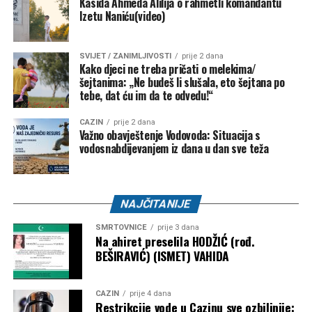
Kasida Ahmeda Alilija o rahmetli komandantu
Izetu Naniću(video)
SVIJET / ZANIMLJIVOSTI
prije 2 dana
Kako djeci ne treba pričati o melekima/
šejtanima: „Ne budeš li slušala, eto šejtana po
tebe, dat ću im da te odvedu!“
CAZIN
prije 2 dana
Važno obavještenje Vodovoda: Situacija s
vodosnabdijevanjem iz dana u dan sve teža
NAJČITANIJE
SMRTOVNICE
prije 3 dana
Na ahiret preselila HODŽIĆ (rođ.
BEŠIRAVIĆ) (ISMET) VAHIDA
CAZIN
prije 4 dana
Restrikcije vode u Cazinu sve ozbiljnije: