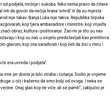
vi od podjela, mržnje i sukoba. Niko nema pravo da čitave
’ niti da govori da nečija hrana ‘smrdi’ ili da su mjesta
narod nije takav. Banja Luka nije takva. Republika Srpska
azgovarati, koji tjera ambasadore i ministre, koji vrijeđa
znači obraz, kultura i poštovanje. Žao mi je što su nas
ižavaju i koji su nas u svijetu predstavljali kao primitivce
m glavom, koji zna sarađivati i koji želi da živi u miru i
rši era uvreda i podjela”.
ime jer dosta je bilo straha i ćutanja. Došlo je vrijeme
ruge u oči i kažemo da smo bolji od ovoga. I neka se
ćine. Onaj glas koji ne viče, ali se pamti”, zaključio je