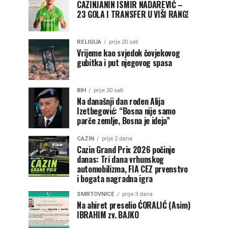
CAZINJANIN ISMIR NADAREVIĆ –
23 GOLA I TRANSFER U VIŠI RANG!
RELIGIJA
prije 20 sati
Vrijeme kao svjedok čovjekovog
gubitka i put njegovog spasa
BIH
prije 20 sati
Na današnji dan rođen Alija
Izetbegović: “Bosna nije samo
parče zemlje, Bosna je ideja”
CAZIN
prije 2 dana
Cazin Grand Prix 2026 počinje
danas: Tri dana vrhunskog
automobilizma, FIA CEZ prvenstvo
i bogata nagradna igra
SMRTOVNICE
prije 3 dana
Na ahiret preselio ĆORALIĆ (Asim)
IBRAHIM zv. BAJKO