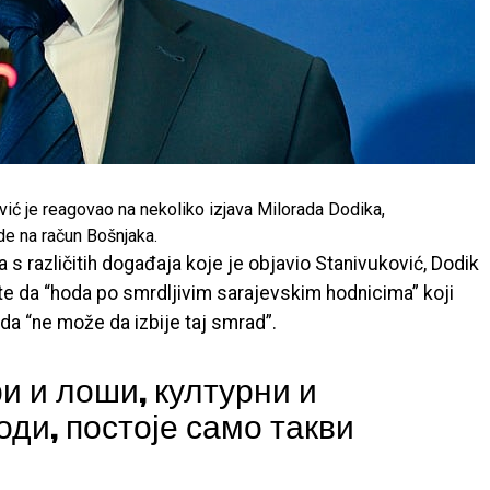
ić je reagovao na nekoliko izjava Milorada Dodika,
e na račun Bošnjaka.
va s različitih događaja koje je objavio Stanivuković, Dodik
, te da “hoda po smrdljivim sarajevskim hodnicima” koji
 da “ne može da izbije taj smrad”.
и и лоши, културни и
ди, постоје само такви