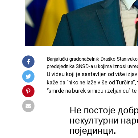
Banjalučki gradonačelnik Draško Stanivukov
predsjednika SNSD-a u kojima iznosi uvred
U videu koji je sastavljen od više izja
kaže da “niko ne laže više od Turčina”
“smrde na burek sirnicu i zeljanicu” te
Не постоје добр
некултурни наро
појединци.