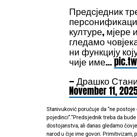
Предсједник тр
персонификациј
културе, мјере 
гледамо човјек
ни функцију кој
чије име…
pic.tw
— Драшко Станив
November 11, 202
Stanivuković poručuje da “ne postoje do
pojedinci”.”Predsjednik treba da bude 
dostojanstva, ali danas gledamo čovjeka
narod u čije ime govori. Primitivizam, 