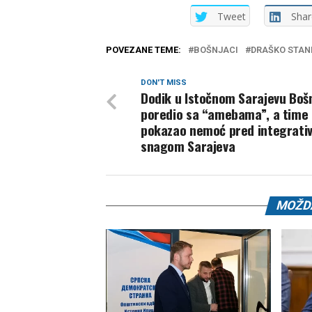
Tweet
Shar
POVEZANE TEME:
BOŠNJACI
DRAŠKO STAN
DON'T MISS
Dodik u Istočnom Sarajevu Boš
poredio sa “amebama”, a time
pokazao nemoć pred integrati
snagom Sarajeva
MOŽDA