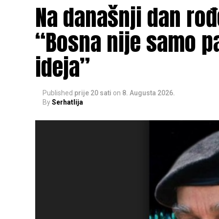
Na današnji dan rođe
“Bosna nije samo pa
ideja”
Published
prije 20 sati
on
8. Augusta 2026.
By
Serhatlija