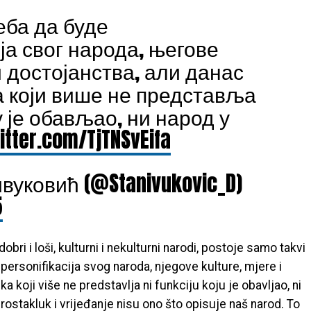
еба да буде
а свог народа, његове
и достојанства, али данас
а који више не представља
у је обављао, ни народ у
itter.com/TjTNSvEifa
уковић (@Stanivukovic_D)
5
bri i loši, kulturni i nekulturni narodi, postoje samo takvi
personifikacija svog naroda, njegove kulture, mjere i
 koji više ne predstavlja ni funkciju koju je obavljao, ni
prostakluk i vrijeđanje nisu ono što opisuje naš narod. To