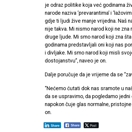
je odraz politike koja već godinama ži
narode naziva ‘prevarantima’ i ‘lažovima
gdje ti ljudi žive manje vrijedna. Naš 
nije takva. Mi nismo narod koji ne zna r
druge ljude. Mi smo narod koji zna šta 
godinama predstavljali oni koji nas pon
i divljake. Mi smo narod koji misli svojo
dostojanstvu”, naveo je on.
Dalje poručuje da je vrijeme da se “zav
“Nećemo ćutati dok nas sramote u naše 
da se uspravimo, da pogledamo jedni d
napokon čuje glas normalne, pristojne ve
on.
Post
Share
Share