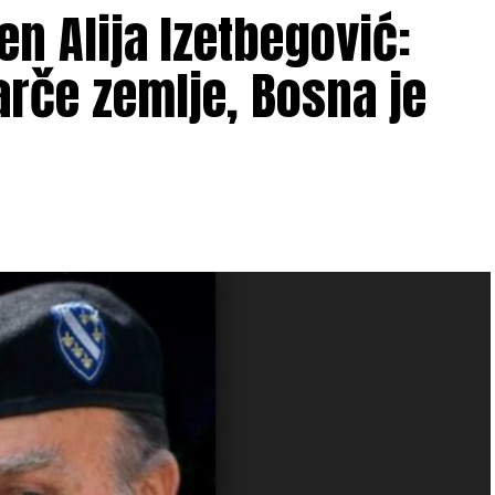
n Alija Izetbegović:
rče zemlje, Bosna je