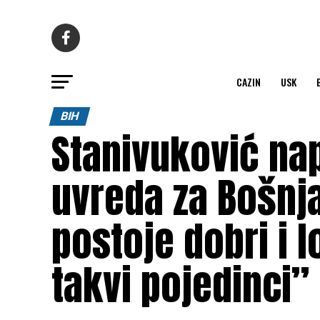
CAZIN
USK
BIH
Stanivuković na
uvreda za Bošnja
postoje dobri i 
takvi pojedinci”