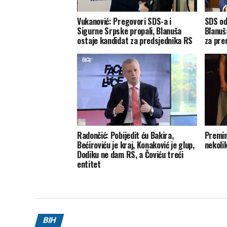
Vukanović: Pregovori SDS-a i
SDS od
Sigurne Srpske propali, Blanuša
Blanuš
ostaje kandidat za predsjednika RS
za pre
Radončić: Pobijedit ću Bakira,
Premin
Bećiroviću je kraj, Konaković je glup,
nekolik
Dodiku ne dam RS, a Čoviću treći
entitet
BIH