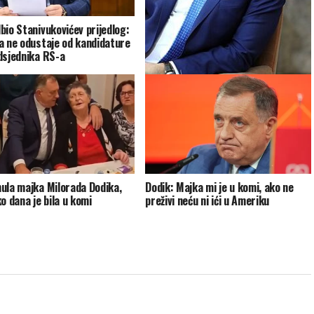
bio Stanivukovićev prijedlog:
a ne odustaje od kandidature
dsjednika RS-a
Dodikova najava “tužbe protiv
Brisela” bez pravnog uporišta: RS
ne može samostalno pokrenuti spor
protiv EU
ula majka Milorada Dodika,
Dodik: Majka mi je u komi, ako ne
o dana je bila u komi
preživi neću ni ići u Ameriku