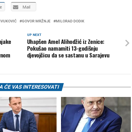
e
Mail
IVUKOVIĆ
GOVOR MRŽNJE
MILORAD DODIK
UP NEXT
njake
Uhapšen Amel Alihodžić iz Zenice:
Pokušao namamiti 13-godišnju
vnom
djevojčicu da se sastanu u Sarajevu
 ĆE VAS INTERESOVATI