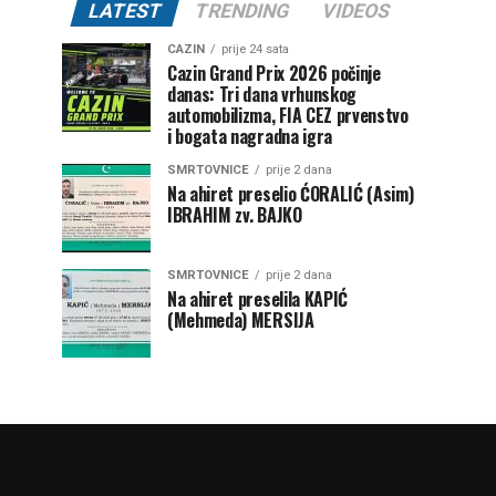
LATEST
TRENDING
VIDEOS
CAZIN
prije 24 sata
Cazin Grand Prix 2026 počinje
danas: Tri dana vrhunskog
automobilizma, FIA CEZ prvenstvo
i bogata nagradna igra
SMRTOVNICE
prije 2 dana
Na ahiret preselio ĆORALIĆ (Asim)
IBRAHIM zv. BAJKO
SMRTOVNICE
prije 2 dana
Na ahiret preselila KAPIĆ
(Mehmeda) MERSIJA