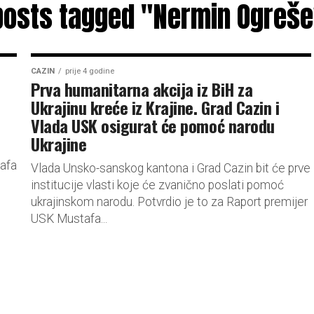
 posts tagged "Nermin Ogreše
CAZIN
prije 4 godine
Prva humanitarna akcija iz BiH za
Ukrajinu kreće iz Krajine. Grad Cazin i
Vlada USK osigurat će pomoć narodu
Ukrajine
afa
Vlada Unsko-sanskog kantona i Grad Cazin bit će prve
institucije vlasti koje će zvanično poslati pomoć
ukrajinskom narodu. Potvrdio je to za Raport premijer
USK Mustafa...