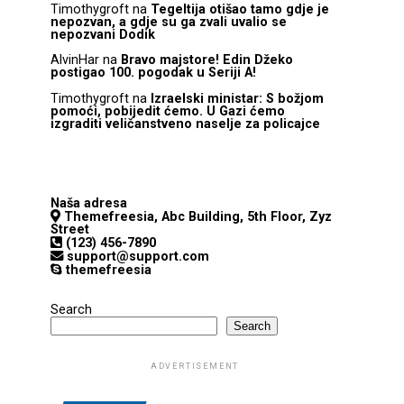
Timothygroft
na
Tegeltija otišao tamo gdje je
nepozvan, a gdje su ga zvali uvalio se
nepozvani Dodik
AlvinHar
na
Bravo majstore! Edin Džeko
postigao 100. pogodak u Seriji A!
Timothygroft
na
Izraelski ministar: S božjom
pomoći, pobijedit ćemo. U Gazi ćemo
izgraditi veličanstveno naselje za policajce
Naša adresa
Themefreesia, Abc Building, 5th Floor, Zyz
Street
(123) 456-7890
support@support.com
themefreesia
Search
Search
ADVERTISEMENT