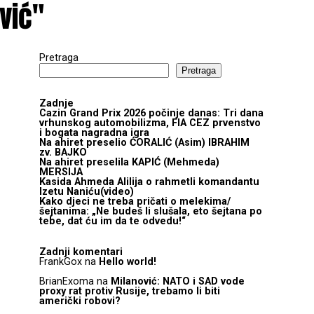
vić"
Pretraga
Pretraga
Zadnje
Cazin Grand Prix 2026 počinje danas: Tri dana
vrhunskog automobilizma, FIA CEZ prvenstvo
i bogata nagradna igra
Na ahiret preselio ĆORALIĆ (Asim) IBRAHIM
zv. BAJKO
Na ahiret preselila KAPIĆ (Mehmeda)
MERSIJA
Kasida Ahmeda Alilija o rahmetli komandantu
Izetu Naniću(video)
Kako djeci ne treba pričati o melekima/
šejtanima: „Ne budeš li slušala, eto šejtana po
tebe, dat ću im da te odvedu!“
Zadnji komentari
FrankGox
na
Hello world!
BrianExoma
na
Milanović: NATO i SAD vode
proxy rat protiv Rusije, trebamo li biti
američki robovi?